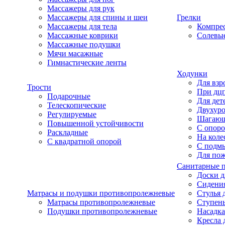
Массажеры для рук
Массажеры для спины и шеи
Грелки
Массажеры для тела
Компре
Массажные коврики
Солевые
Массажные подушки
Мячи масажные
Гимнастические ленты
Ходунки
Для взр
Трости
При дц
Подарочные
Для дет
Телескопические
Двухур
Регулируемые
Шагаю
Повышенной устойчивости
С опоро
Раскладные
На коле
С квадратной опорой
С подм
Для по
Санитарные 
Доски д
Сидения
Матрасы и подушки противопролежневые
Стулья 
Матрасы противопролежневые
Ступень
Подушки противопролежневые
Насадка
Кресла 