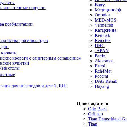
туалеты
Barry
е и настенные поручни
Медицинофф
Ortonica
MED-MOS
ва реабилитации
Vermeiren
Катаржина
Kenmak
тройства для инвалидов
Remetex
DHC
 дцп
JAPAN
 кровати
Pardo
ские кровати с санитарным оснащением
Akcesmed
нские кушетки
Patrol
ные столы
Reh4Mat
оватные
Россия
Dietz Rehab
ояния для инвалидов и детей ДЦП
Dayang
Производители
Otto Bock
Orliman
Titan Deutschland 
Titan