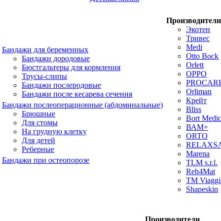
Производители
Экотен
Тривес
Medi
Бандажи для беременных
Otto Bock
Бандажи дородовые
Orlett
Бюстгальтеры для кормления
OPPO
Трусы-слипы
PROCAR
Бандажи послеродовые
Orliman
Бандажи после кесарева сечения
Крейт
Бандажи послеоперационные (абдоминальные)
Bliss
Брюшные
Bort Medic
Для стомы
ВАМ+
На грудную клетку
ORTO
Для детей
RELAXS
Реберные
Marena
Бандажи при остеопорозе
TLM s.r.l.
Reh4Mat
TM Viaggi
Shapeskin
Производители