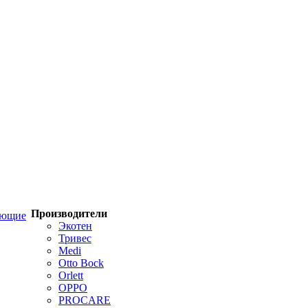
Производители
ующие
Экотен
Тривес
Medi
Otto Bock
Orlett
OPPO
PROCARE