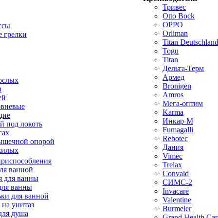
Тривес
Otto Bock
OPPO
ссы
Orliman
 грелки
Titan Deutschla
Togu
Titan
Дельта-Терм
Армед
ослых
Bronigen
п
Amros
ей
Мега-оптим
овневые
Karma
щие
Инкар-М
й под локоть
Fumagalli
сах
Rebotec
ышечной опорой
Дания
жилых
Vimec
приспособления
Trelax
ля ванной
Convaid
 для ванны
СИМС-2
для ванны
Invacare
ки для ванной
Valentine
 на унитаз
Burmeier
для душа
Grand Health Car