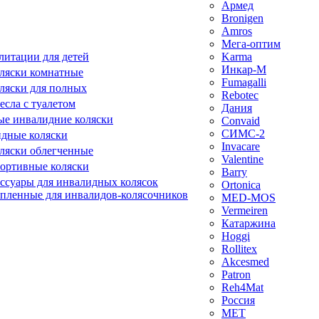
Армед
Bronigen
Amros
Мега-оптим
литации для детей
Karma
Инкар-М
ляски комнатные
Fumagalli
ляски для полных
Rebotec
сла с туалетом
Дания
е инвалидние коляски
Convaid
СИМС-2
идные коляски
Invacare
ляски облегченные
Valentine
ортивные коляски
Barry
ессуары для инвалидных колясок
Ortonica
епленные для инвалидов-колясочников
MED-MOS
Vermeiren
Катаржина
Hoggi
Rollitex
Akcesmed
Patron
Reh4Mat
Россия
МЕТ