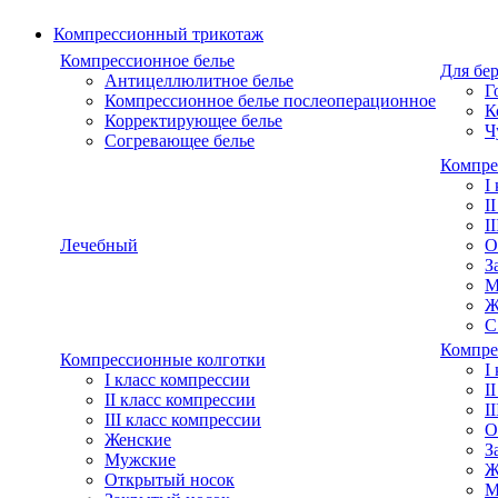
Компрессионный трикотаж
Компрессионное белье
Для бе
Антицеллюлитное белье
Г
Компрессионное белье послеоперационное
К
Корректирующее белье
Ч
Согревающее белье
Компре
I
I
I
Лечебный
О
З
М
Ж
С
Компре
Компрессионные колготки
I
I класс компрессии
I
II класс компрессии
I
III класс компрессии
О
Женские
З
Мужские
Ж
Открытый носок
М