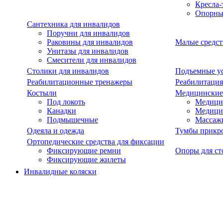
Кресла-
Опорны
Сантехника для инвалидов
Поручни для инвалидов
Раковины для инвалидов
Малые средст
Унитазы для инвалидов
Смесители для инвалидов
Столики для инвалидов
Подъемные ус
Реабилитационные тренажеры
Реабилитация
Костыли
Медицинские
Под локоть
Медицин
Канадки
Медици
Подмышечные
Массаж
Одеяла и одежда
Тумбы прикр
Ортопедические средства для фиксации
Фиксирующие ремни
Опоры для ст
Фиксирующие жилеты
Инвалидные коляски