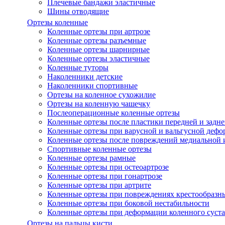
Плечевые бандажи эластичные
Шины отводящие
Ортезы коленные
Коленные ортезы при артрозе
Коленные ортезы разъемные
Коленные ортезы шарнирные
Коленные ортезы эластичные
Коленные туторы
Наколенники детские
Наколенники спортивные
Ортезы на коленное сухожилие
Ортезы на коленную чашечку
Послеоперационные коленные ортезы
Коленные ортезы после пластики передней и задне
Коленные ортезы при варусной и вальгусной дефо
Коленные ортезы после повреждений медиальной и
Спортивные коленные ортезы
Коленные ортезы рамные
Коленные ортезы при остеоартрозе
Коленные ортезы при гонартрозе
Коленные ортезы при артрите
Коленные ортезы при повреждениях крестообразны
Коленные ортезы при боковой нестабильности
Коленные ортезы при деформации коленного суста
Ортезы на пальцы кисти