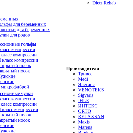
Dietz Rehab
ременных
ольфы для беременных
олготки для беременных
улки для родов
ссионные гольфы
 класс компрессии
I класс компрессии
II класс компрессии
ткрытый носок
Производители
акрытый носок
Тривес
ужские
Medi
енские
Элеганс
 микрофиброй
VENOTEKS
ссионные чулки
Sigvaris
 класс компрессии
IHLE
I класс компрессии
ИНТЕКС
II класс компрессии
ORTO
ткрытый носок
RELAXSAN
акрытый носок
Maxis
енские
Marena
ужские
Biodermis