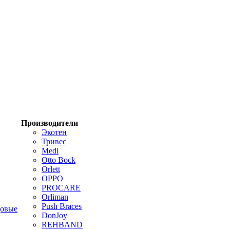
Производители
Экотен
Тривес
Medi
Otto Bock
Orlett
OPPO
PROCARE
Orliman
Push Braces
цовые
DonJoy
REHBAND