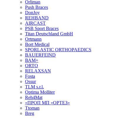
Orliman
Push Braces
DonJoy
REHBAND
AIRCAST
PSB Sport Braces
Titan Deutschland GmbH
Ortmann
Bort Medical
SPORLASTIC ORTHOPAEDICS
BAUERFEIND
ВАМ+
ORTO
RELAXSAN
Fosta
Ossur
TLM s.r.l.
Optima Molliter
Reh4Mat
«ПРОП МП «ОРТЕЗ»
Ttoman
Breg