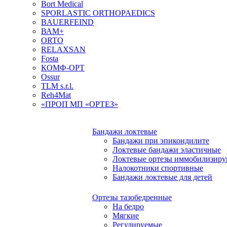
Bort Medical
SPORLASTIC ORTHOPAEDICS
BAUERFEIND
ВАМ+
ORTO
RELAXSAN
Fosta
КОМФ-ОРТ
Ossur
TLM s.r.l.
Reh4Mat
«ПРОП МП «ОРТЕЗ»
Бандажи локтевые
Бандажи при эпикондилите
Локтевые бандажи эластичные
Локтевые ортезы иммобилизир
Налокотники спортивные
Бандажи локтевые для детей
Ортезы тазобедренные
На бедро
Мягкие
Регулируемые