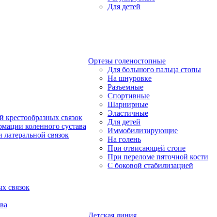
Для детей
Ортезы голеностопные
Для большого пальца стопы
На шнуровке
Разъемные
Спортивные
Шарнирные
Эластичные
й крестообразных связок
Для детей
рмации коленного сустава
Иммобилизирующие
 латеральной связок
На голень
При отвисающей стопе
При переломе пяточной кости
С боковой стабилизацией
х связок
ва
Детская линия