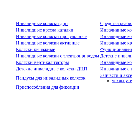
Инвалидные коляски дцп
Средства реаби
Инвалидные кресла каталки
Инвалидные ко
Инвалидные коляски прогулочные
Инвалидные ко
Инвалидные коляски активные
Инвалидные кре
Коляски рычажные
Функциональны
Инвалидные коляски с электроприводом
Детские инвал
Коляски-вертикализаторы
Инвалидные ко
Детские инвалидные коляски ДЦП
Инвалидные сп
Запчасти и акс
Пандусы для инвалидных колясок
чехлы ут
Приспособления для фиксации