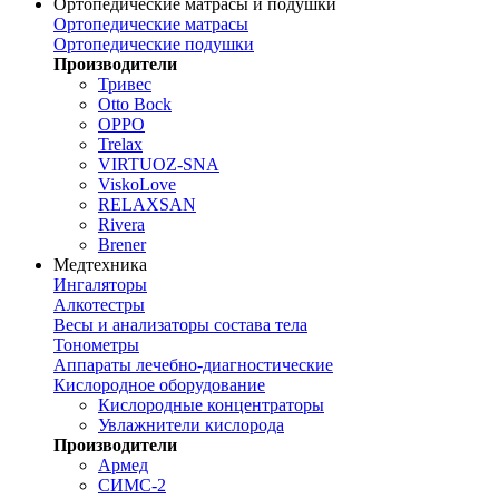
Ортопедические матрасы и подушки
Ортопедические матрасы
Ортопедические подушки
Производители
Тривес
Otto Bock
OPPO
Trelax
VIRTUOZ-SNA
ViskoLove
RELAXSAN
Rivera
Brener
Медтехника
Ингаляторы
Алкотестры
Весы и анализаторы состава тела
Тонометры
Аппараты лечебно-диагностические
Кислородное оборудование
Кислородные концентраторы
Увлажнители кислорода
Производители
Армед
СИМС-2