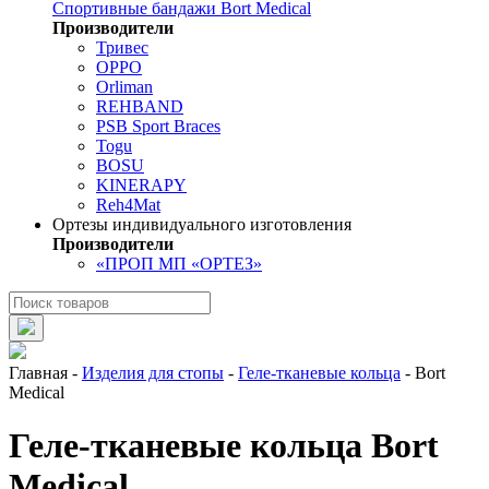
Спортивные бандажи Bort Medical
Производители
Тривес
OPPO
Orliman
REHBAND
PSB Sport Braces
Togu
BOSU
KINERAPY
Reh4Mat
Ортезы индивидуального изготовления
Производители
«ПРОП МП «ОРТЕЗ»
Главная
-
Изделия для стопы
-
Геле-тканевые кольца
-
Bort
Medical
Геле-тканевые кольца Bort
Medical