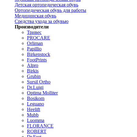
Детская ортопедическая обувь
Ортопедическая обувь для работы
Медицинская обувь
Средства ухода за обувью
Производители
Тривес
PROCARE
Orliman
Papillio
Birkenstock
FootPrints
Alpro
Birkis
Grubin
Sursil Ortho
Dr.Luigi
Optima Molliter
Bosikom
Leguano
Heelift
Mubb
Luomma
FLORANCE
ROBERT
Dr.Feet