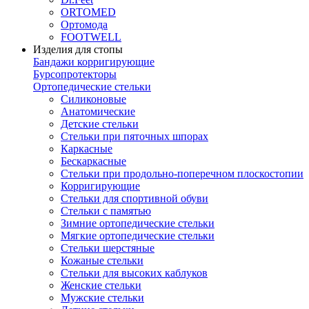
ORTOMED
Ортомода
FOOTWELL
Изделия для стопы
Бандажи корригирующие
Бурсопротекторы
Ортопедические стельки
Силиконовые
Анатомические
Детские стельки
Стельки при пяточных шпорах
Каркасные
Бескаркасные
Стельки при продольно-поперечном плоскостопии
Корригирующие
Стельки для спортивной обуви
Стельки с памятью
Зимние ортопедические стельки
Мягкие ортопедические стельки
Стельки шерстяные
Кожаные стельки
Стельки для высоких каблуков
Женские стельки
Мужские стельки