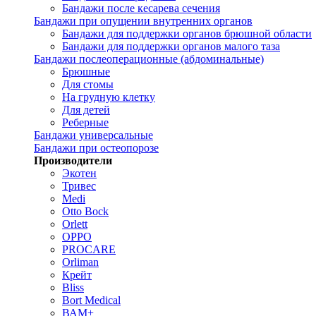
Бандажи после кесарева сечения
Бандажи при опущении внутренних органов
Бандажи для поддержки органов брюшной области
Бандажи для поддержки органов малого таза
Бандажи послеоперационные (абдоминальные)
Брюшные
Для стомы
На грудную клетку
Для детей
Реберные
Бандажи универсальные
Бандажи при остеопорозе
Производители
Экотен
Тривес
Medi
Otto Bock
Orlett
OPPO
PROCARE
Orliman
Крейт
Bliss
Bort Medical
ВАМ+