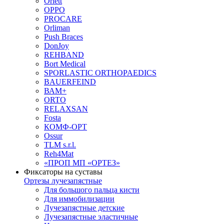
Orlett
OPPO
PROCARE
Orliman
Push Braces
DonJoy
REHBAND
Bort Medical
SPORLASTIC ORTHOPAEDICS
BAUERFEIND
ВАМ+
ORTO
RELAXSAN
Fosta
КОМФ-ОРТ
Ossur
TLM s.r.l.
Reh4Mat
«ПРОП МП «ОРТЕЗ»
Фиксаторы на суставы
Ортезы лучезапястные
Для большого пальца кисти
Для иммобилизации
Лучезапястные детские
Лучезапястные эластичные