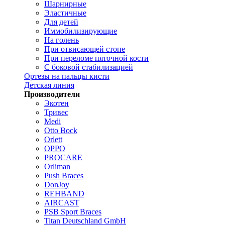
Шарнирные
Эластичные
Для детей
Иммобилизирующие
На голень
При отвисающей стопе
При переломе пяточной кости
С боковой стабилизацией
Ортезы на пальцы кисти
Детская линия
Производители
Экотен
Тривес
Medi
Otto Bock
Orlett
OPPO
PROCARE
Orliman
Push Braces
DonJoy
REHBAND
AIRCAST
PSB Sport Braces
Titan Deutschland GmbH