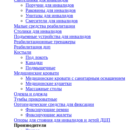
Поручни для инвалидов
Раковины для инвалидов
Унитазы для инвалидов
Смесители для инвалидов
Малые средства реабилитации
Столики для инвалидов
Подъемные устройства для инвалидов
Реабилитационные тренажеры
Реабилитация дцп
Костыли
Под локоть
Канадки
Подмышечные
Медицинские кровати
Медицинские кровати с санитарным оснащением
Медицинские кушетки
Массажные столы
Одеяла и одежда
Тумбы прикроватные
Ортопедические средства для фиксации
Фиксирующие ремни
Фиксирующие жилеты
Опоры для стояния для инвалидов и детей ДЦП
Производители