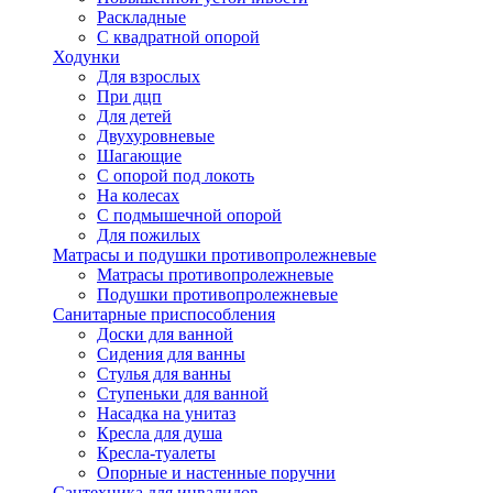
Раскладные
С квадратной опорой
Ходунки
Для взрослых
При дцп
Для детей
Двухуровневые
Шагающие
С опорой под локоть
На колесах
С подмышечной опорой
Для пожилых
Матрасы и подушки противопролежневые
Матрасы противопролежневые
Подушки противопролежневые
Санитарные приспособления
Доски для ванной
Сидения для ванны
Стулья для ванны
Ступеньки для ванной
Насадка на унитаз
Кресла для душа
Кресла-туалеты
Опорные и настенные поручни
Сантехника для инвалидов