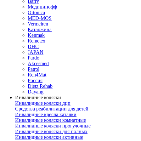
Barry
Медицинофф
Ortonica
MED-MOS
Vermeiren
Катаржина
Kenmak
Remetex
DHC
JAPAN
Pardo
Akcesmed
Patrol
Reh4Mat
Россия
Dietz Rehab
Dayang
Инвалидные коляски
Инвалидные коляски дцп
Средства реабилитации для детей
Инвалидные кресла каталки
Инвалидные коляски комнатные
Инвалидные коляски прогулочные
Инвалидные коляски для полных
Инвалидные коляски активные