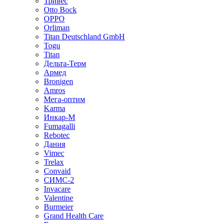
Тривес
Otto Bock
OPPO
Orliman
Titan Deutschland GmbH
Togu
Titan
Дельта-Терм
Армед
Bronigen
Amros
Мега-оптим
Karma
Инкар-М
Fumagalli
Rebotec
Дания
Vimec
Trelax
Convaid
СИМС-2
Invacare
Valentine
Burmeier
Grand Health Care