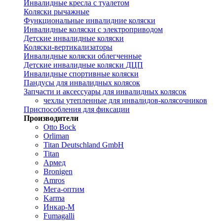
Инвалидные кресла с туалетом
Коляски рычажные
Функциональные инвалидние коляски
Инвалидные коляски с электроприводом
Детские инвалидные коляски
Коляски-вертикализаторы
Инвалидные коляски облегченные
Детские инвалидные коляски ДЦП
Инвалидные спортивные коляски
Пандусы для инвалидных колясок
Запчасти и аксессуары для инвалидных колясок
чехлы утепленные для инвалидов-колясочников
Приспособления для фиксации
Производители
Otto Bock
Orliman
Titan Deutschland GmbH
Titan
Армед
Bronigen
Amros
Мега-оптим
Karma
Инкар-М
Fumagalli