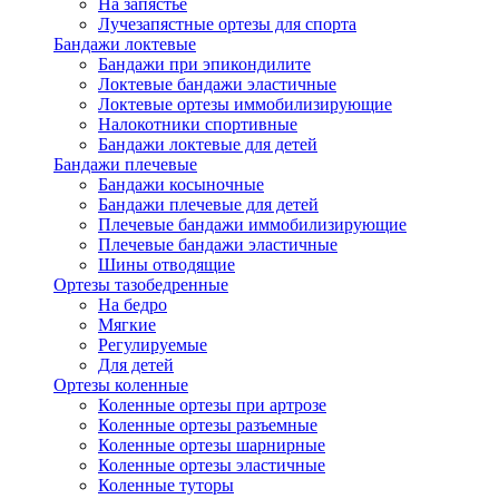
На запястье
Лучезапястные ортезы для спорта
Бандажи локтевые
Бандажи при эпикондилите
Локтевые бандажи эластичные
Локтевые ортезы иммобилизирующие
Налокотники спортивные
Бандажи локтевые для детей
Бандажи плечевые
Бандажи косыночные
Бандажи плечевые для детей
Плечевые бандажи иммобилизирующие
Плечевые бандажи эластичные
Шины отводящие
Ортезы тазобедренные
На бедро
Мягкие
Регулируемые
Для детей
Ортезы коленные
Коленные ортезы при артрозе
Коленные ортезы разъемные
Коленные ортезы шарнирные
Коленные ортезы эластичные
Коленные туторы