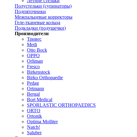
Летние стельки
Полустельки (супинаторы)
Подпяточники
Межпальцевые корректоры
Геле-тканевые кольца
Подкладки (подушечки)
Производители
Тривес
Medi
Otto Bock
OPPO
Orliman
Fresco
Birkenstock
Birko Orthopaedie
Pedag
Ortmann
Bergal
Bort Medical
SPORLASTIC ORTHOPAEDICS
ORTO
Ortonik
Optima Molliter
Natch!
Saluber