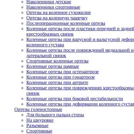
Наколенники детские
Наколенники спортивные
Ортезы на коленное сухожилие
Ортезы на коленную чашечку
Послеоперационные коленные ортезы
Коленные ортезы после пластики передней и задне
крестообразных связок
Коленные ортезы при варусной и вальгусной дефо
коленного сустава
Коленные ортезы после повреждений медиальной и
латеральной связок
Спортивные коленные ортезы
Коленные ортезы рамные
Коленные ортезы при остеоартрозе
Коленные ортезы при гонартрозе
Коленные ортезы при артрите
Коленные ортезы при повреждениях крестообразны
связок
Коленные ортезы при боковой нестабильности
Коленные ортезы при деформации коленного суста
Ортезы голеностопные
Для большого пальца стопы
На шнуровке
Разъемные
Спортивные