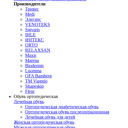
Производители
Тривес
Medi
Элеганс
VENOTEKS
Sigvaris
IHLE
ИНТЕКС
ORTO
RELAXSAN
Maxis
Marena
Biodermis
Luomma
OFA Bamberg
TM Viaggio
Shapeskin
Fleur
Обувь ортопедическая
Лечебная обувь
Ортопедическая диабетическая обувь
Ортопедическая обувь послеоперационная
Лечебная обувь для детей
Женская ортопедическая обувь
Мужская ортопедическая обувь