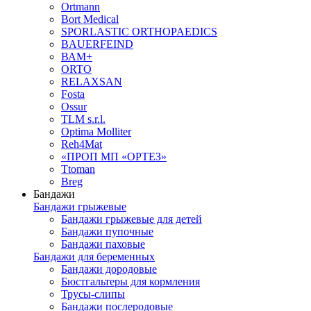
Ortmann
Bort Medical
SPORLASTIC ORTHOPAEDICS
BAUERFEIND
ВАМ+
ORTO
RELAXSAN
Fosta
Ossur
TLM s.r.l.
Optima Molliter
Reh4Mat
«ПРОП МП «ОРТЕЗ»
Ttoman
Breg
Бандажи
Бандажи грыжевые
Бандажи грыжевые для детей
Бандажи пупочные
Бандажи паховые
Бандажи для беременных
Бандажи дородовые
Бюстгальтеры для кормления
Трусы-слипы
Бандажи послеродовые