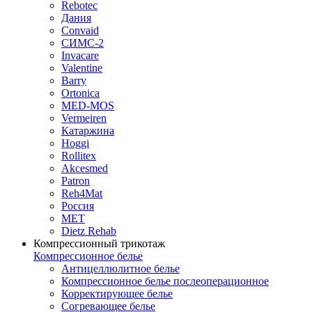
Rebotec
Дания
Convaid
СИМС-2
Invacare
Valentine
Barry
Ortonica
MED-MOS
Vermeiren
Катаржина
Hoggi
Rollitex
Akcesmed
Patron
Reh4Mat
Россия
МЕТ
Dietz Rehab
Компрессионный трикотаж
Компрессионное белье
Антицеллюлитное белье
Компрессионное белье послеоперационное
Корректирующее белье
Согревающее белье