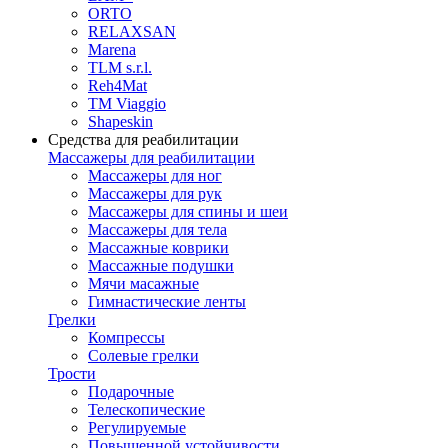
ORTO
RELAXSAN
Marena
TLM s.r.l.
Reh4Mat
TM Viaggio
Shapeskin
Средства для реабилитации
Массажеры для реабилитации
Массажеры для ног
Массажеры для рук
Массажеры для спины и шеи
Массажеры для тела
Массажные коврики
Массажные подушки
Мячи масажные
Гимнастические ленты
Грелки
Компрессы
Солевые грелки
Трости
Подарочные
Телескопические
Регулируемые
Повышенной устойчивости