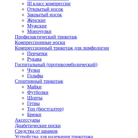
III класс компрессии
Открытый носок
Закрытый носок
Женские
Мужские
Моночулки
Профилактический трикотаж
Компрессионные носки
Компрессионный трикотаж для лимфологии
Перчатки
Рукава
Госпитальный (противоэмболический)
Чулки
Гольфы
Спортивный трикотаж
Майки
Футболки
Шорты
Гетры
Топ (бюстгалтер)
Брюки
Аксессуары
Диабетические носки
Средства от шрамов
Устройства для надевания трикотажа