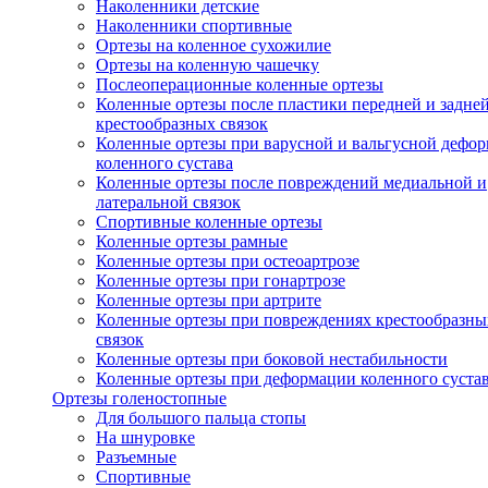
Наколенники детские
Наколенники спортивные
Ортезы на коленное сухожилие
Ортезы на коленную чашечку
Послеоперационные коленные ортезы
Коленные ортезы после пластики передней и задне
крестообразных связок
Коленные ортезы при варусной и вальгусной дефо
коленного сустава
Коленные ортезы после повреждений медиальной и
латеральной связок
Спортивные коленные ортезы
Коленные ортезы рамные
Коленные ортезы при остеоартрозе
Коленные ортезы при гонартрозе
Коленные ортезы при артрите
Коленные ортезы при повреждениях крестообразны
связок
Коленные ортезы при боковой нестабильности
Коленные ортезы при деформации коленного суста
Ортезы голеностопные
Для большого пальца стопы
На шнуровке
Разъемные
Спортивные