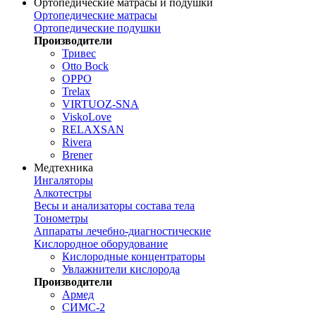
Ортопедические матрасы и подушки
Ортопедические матрасы
Ортопедические подушки
Производители
Тривес
Otto Bock
OPPO
Trelax
VIRTUOZ-SNA
ViskoLove
RELAXSAN
Rivera
Brener
Медтехника
Ингаляторы
Алкотестры
Весы и анализаторы состава тела
Тонометры
Аппараты лечебно-диагностические
Кислородное оборудование
Кислородные концентраторы
Увлажнители кислорода
Производители
Армед
СИМС-2