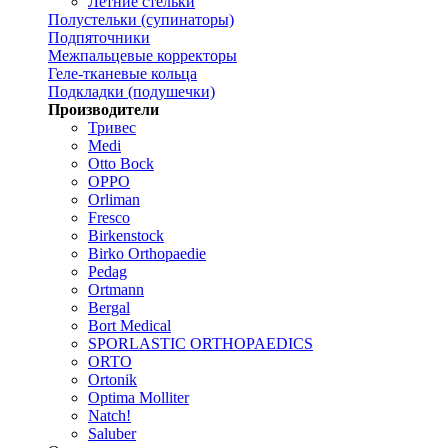
Летние стельки
Полустельки (супинаторы)
Подпяточники
Межпальцевые корректоры
Геле-тканевые кольца
Подкладки (подушечки)
Производители
Тривес
Medi
Otto Bock
OPPO
Orliman
Fresco
Birkenstock
Birko Orthopaedie
Pedag
Ortmann
Bergal
Bort Medical
SPORLASTIC ORTHOPAEDICS
ORTO
Ortonik
Optima Molliter
Natch!
Saluber