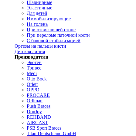
Шарнирные
Эластичные
Для детей
Иммобилизирующие
На голень
При отвисающей стопе
При переломе пяточной кости
С боковой стабилизацией
Ортезы на пальцы кисти
Детская линия
Производители
Экотен
Тривес
Medi
Otto Bock
Orlett
OPPO
PROCARE
Orliman
Push Braces
DonJoy
REHBAND
AIRCAST
PSB Sport Braces
Titan Deutschland GmbH