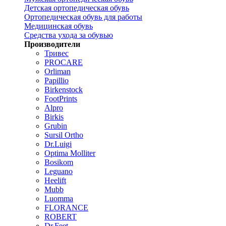
Детская ортопедическая обувь
Ортопедическая обувь для работы
Медицинская обувь
Средства ухода за обувью
Производители
Тривес
PROCARE
Orliman
Papillio
Birkenstock
FootPrints
Alpro
Birkis
Grubin
Sursil Ortho
Dr.Luigi
Optima Molliter
Bosikom
Leguano
Heelift
Mubb
Luomma
FLORANCE
ROBERT
Dr.Feet