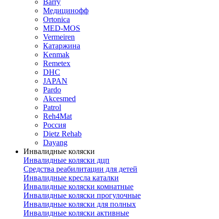
Barry
Медицинофф
Ortonica
MED-MOS
Vermeiren
Катаржина
Kenmak
Remetex
DHC
JAPAN
Pardo
Akcesmed
Patrol
Reh4Mat
Россия
Dietz Rehab
Dayang
Инвалидные коляски
Инвалидные коляски дцп
Средства реабилитации для детей
Инвалидные кресла каталки
Инвалидные коляски комнатные
Инвалидные коляски прогулочные
Инвалидные коляски для полных
Инвалидные коляски активные