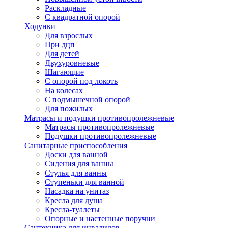
Раскладные
С квадратной опорой
Ходунки
Для взрослых
При дцп
Для детей
Двухуровневые
Шагающие
С опорой под локоть
На колесах
С подмышечной опорой
Для пожилых
Матрасы и подушки противопролежневые
Матрасы противопролежневые
Подушки противопролежневые
Санитарные приспособления
Доски для ванной
Сидения для ванны
Стулья для ванны
Ступеньки для ванной
Насадка на унитаз
Кресла для душа
Кресла-туалеты
Опорные и настенные поручни
Сантехника для инвалидов