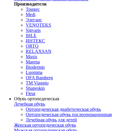
Производители
Тривес
Medi
Элеганс
VENOTEKS
Sigvaris
IHLE
ИНТЕКС
ORTO
RELAXSAN
Maxis
Marena
Biodermis
Luomma
OFA Bamberg
TM Viaggio
Shapeskin
Fleur
Обувь ортопедическая
Лечебная обувь
Ортопедическая диабетическая обувь
Ортопедическая обувь послеоперационная
Лечебная обувь для детей
Женская ортопедическая обувь
Мужская ортопедическая обувь