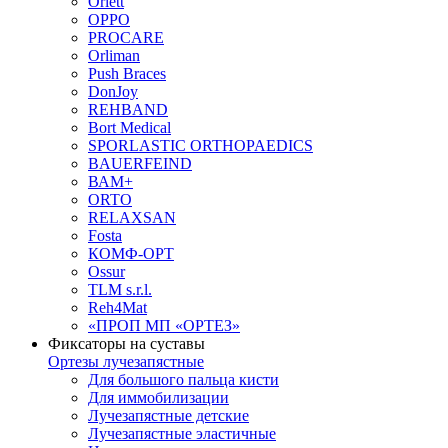
Orlett
OPPO
PROCARE
Orliman
Push Braces
DonJoy
REHBAND
Bort Medical
SPORLASTIC ORTHOPAEDICS
BAUERFEIND
ВАМ+
ORTO
RELAXSAN
Fosta
КОМФ-ОРТ
Ossur
TLM s.r.l.
Reh4Mat
«ПРОП МП «ОРТЕЗ»
Фиксаторы на суставы
Ортезы лучезапястные
Для большого пальца кисти
Для иммобилизации
Лучезапястные детские
Лучезапястные эластичные