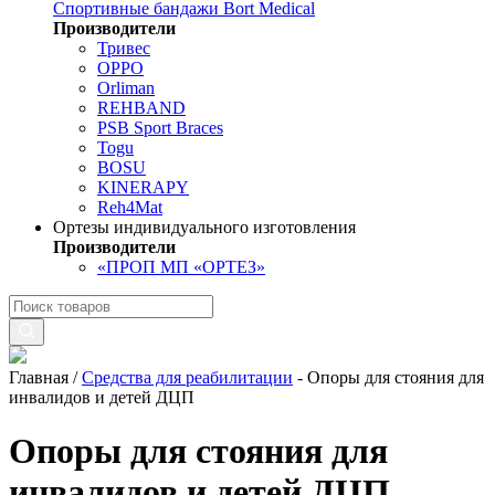
Спортивные бандажи Bort Medical
Производители
Тривес
OPPO
Orliman
REHBAND
PSB Sport Braces
Togu
BOSU
KINERAPY
Reh4Mat
Ортезы индивидуального изготовления
Производители
«ПРОП МП «ОРТЕЗ»
Главная
/
Средства для реабилитации
-
Опоры для стояния для
инвалидов и детей ДЦП
Опоры для стояния для
инвалидов и детей ДЦП