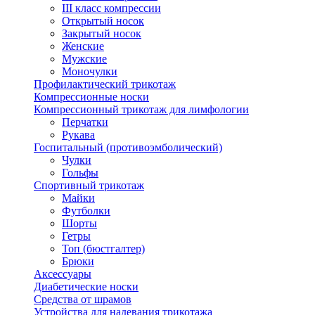
III класс компрессии
Открытый носок
Закрытый носок
Женские
Мужские
Моночулки
Профилактический трикотаж
Компрессионные носки
Компрессионный трикотаж для лимфологии
Перчатки
Рукава
Госпитальный (противоэмболический)
Чулки
Гольфы
Спортивный трикотаж
Майки
Футболки
Шорты
Гетры
Топ (бюстгалтер)
Брюки
Аксессуары
Диабетические носки
Средства от шрамов
Устройства для надевания трикотажа