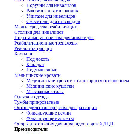
Поручни для инвалидов
Раковины для инвалидов
Унитазы для инвалидов
Смесители для инвалидов
Малые средства реабилитации
Столики для инвалидов
Подъемные устройства для инвалидов
Реабилитационные тренажеры
Реабилитация дцп
Костыли
Под локоть
Канадки
Подмышечные
Медицинские кровати
Медицинские кровати с санитарным оснащением
Медицинские кушетки
Массажные столы
Одеяла и одежда
Тумбы прикроватные
Ортопедические средства для фиксации
Фиксирующие ремни
Фиксирующие жилеты
Опоры для стояния для инвалидов и детей ДЦП
Производители