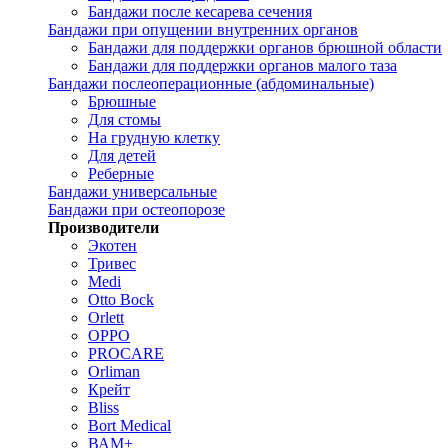
Бандажи после кесарева сечения
Бандажи при опущении внутренних органов
Бандажи для поддержки органов брюшной области
Бандажи для поддержки органов малого таза
Бандажи послеоперационные (абдоминальные)
Брюшные
Для стомы
На грудную клетку
Для детей
Реберные
Бандажи универсальные
Бандажи при остеопорозе
Производители
Экотен
Тривес
Medi
Otto Bock
Orlett
OPPO
PROCARE
Orliman
Крейт
Bliss
Bort Medical
ВАМ+