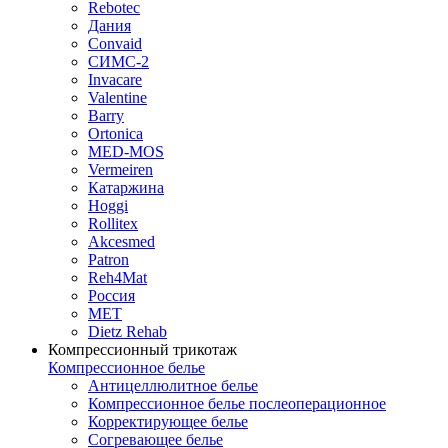
Rebotec
Дания
Convaid
СИМС-2
Invacare
Valentine
Barry
Ortonica
MED-MOS
Vermeiren
Катаржина
Hoggi
Rollitex
Akcesmed
Patron
Reh4Mat
Россия
МЕТ
Dietz Rehab
Компрессионный трикотаж
Компрессионное белье
Антицеллюлитное белье
Компрессионное белье послеоперационное
Корректирующее белье
Согревающее белье