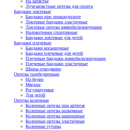
На запястье
Лучезапястные ортезы для спорта
Бандажи локтевые
Бандажи при эпикондилите
Локтевые бандажи эластичные
Локтевые ортезы иммобилизирующие
Налокотники спортивные
Бандажи локтевые для детей
Бандажи плечевые
Бандажи косыночные
Бандажи плечевые для детей
Плечевые бандажи иммобилизирующие
Плечевые бандажи эластичные
Шины отводящие
Ортезы тазобедренные
На бедро
Мягкие
Регулируемые
Для детей
Ортезы коленные
Коленные ортезы при артрозе
Коленные ортезы разъемные
Коленные ортезы шарнирные
Коленные ортезы эластичные
Коленные туторы