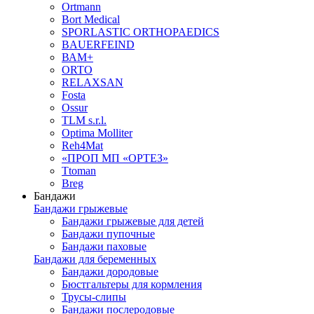
Ortmann
Bort Medical
SPORLASTIC ORTHOPAEDICS
BAUERFEIND
ВАМ+
ORTO
RELAXSAN
Fosta
Ossur
TLM s.r.l.
Optima Molliter
Reh4Mat
«ПРОП МП «ОРТЕЗ»
Ttoman
Breg
Бандажи
Бандажи грыжевые
Бандажи грыжевые для детей
Бандажи пупочные
Бандажи паховые
Бандажи для беременных
Бандажи дородовые
Бюстгальтеры для кормления
Трусы-слипы
Бандажи послеродовые