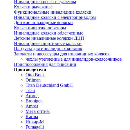
Инвалидные кресла с туалетом
Коляски рычажные
Функциональные инвалидние коляски
Инвалидные коляски с электроприводом
Детские инвалидные коляски
Коляски-вертикализаторы
Инвалидные коляски облегченные
Детские инвалидные коляски ДЦП
Инвалидные спортивные коляски
Пандусы для инвалидных колясок
Запчасти и аксессуары для инвалидных колясок
чехлы утепленные для инвалидов-колясочников
Приспособления для фиксации
Производители
Otto Bock
Orliman
Titan Deutschland GmbH
Titan
Армед
Bronigen
Amros
Мега-оптим
Karma
Инкар-М
Fumagalli