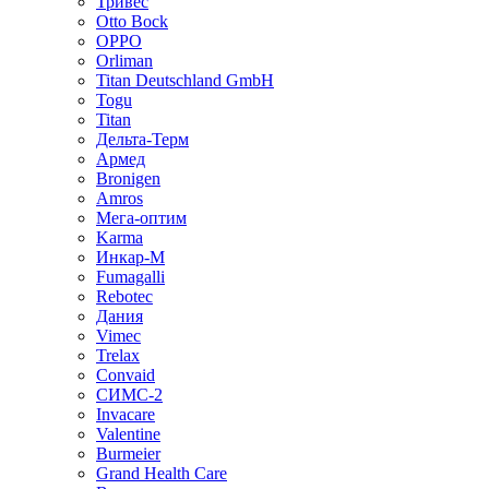
Тривес
Otto Bock
OPPO
Orliman
Titan Deutschland GmbH
Togu
Titan
Дельта-Терм
Армед
Bronigen
Amros
Мега-оптим
Karma
Инкар-М
Fumagalli
Rebotec
Дания
Vimec
Trelax
Convaid
СИМС-2
Invacare
Valentine
Burmeier
Grand Health Care