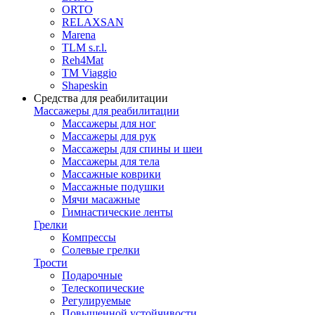
ORTO
RELAXSAN
Marena
TLM s.r.l.
Reh4Mat
TM Viaggio
Shapeskin
Средства для реабилитации
Массажеры для реабилитации
Массажеры для ног
Массажеры для рук
Массажеры для спины и шеи
Массажеры для тела
Массажные коврики
Массажные подушки
Мячи масажные
Гимнастические ленты
Грелки
Компрессы
Солевые грелки
Трости
Подарочные
Телескопические
Регулируемые
Повышенной устойчивости