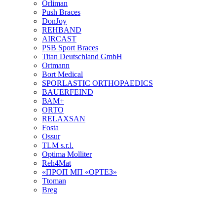
Orliman
Push Braces
DonJoy
REHBAND
AIRCAST
PSB Sport Braces
Titan Deutschland GmbH
Ortmann
Bort Medical
SPORLASTIC ORTHOPAEDICS
BAUERFEIND
ВАМ+
ORTO
RELAXSAN
Fosta
Ossur
TLM s.r.l.
Optima Molliter
Reh4Mat
«ПРОП МП «ОРТЕЗ»
Ttoman
Breg