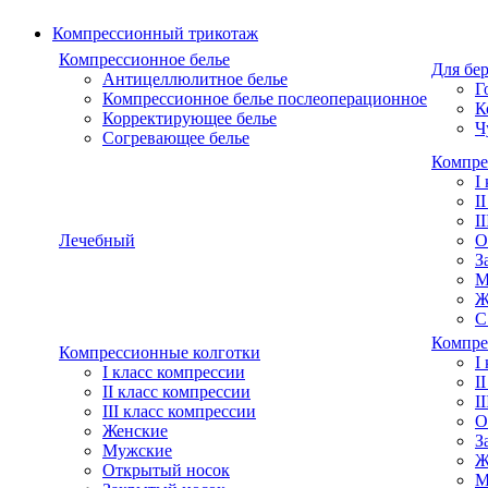
Компрессионный трикотаж
Компрессионное белье
Для бе
Антицеллюлитное белье
Г
Компрессионное белье послеоперационное
К
Корректирующее белье
Ч
Согревающее белье
Компре
I
I
I
Лечебный
О
З
М
Ж
С
Компре
Компрессионные колготки
I
I класс компрессии
I
II класс компрессии
I
III класс компрессии
О
Женские
З
Мужские
Ж
Открытый носок
М