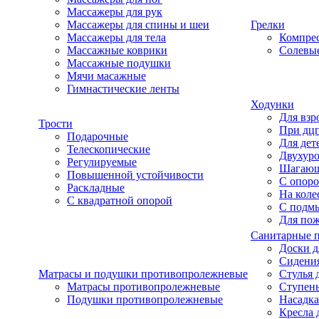
Массажеры для рук
Массажеры для спины и шеи
Грелки
Массажеры для тела
Компре
Массажные коврики
Солевые
Массажные подушки
Мячи масажные
Гимнастические ленты
Ходунки
Для взр
Трости
При дц
Подарочные
Для дет
Телескопические
Двухур
Регулируемые
Шагаю
Повышенной устойчивости
С опоро
Раскладные
На коле
С квадратной опорой
С подм
Для по
Санитарные 
Доски д
Сидения
Матрасы и подушки противопролежневые
Стулья 
Матрасы противопролежневые
Ступень
Подушки противопролежневые
Насадка
Кресла 