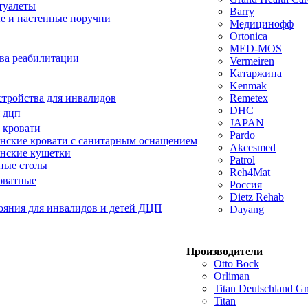
туалеты
Barry
е и настенные поручни
Медицинофф
Ortonica
MED-MOS
ва реабилитации
Vermeiren
Катаржина
Kenmak
тройства для инвалидов
Remetex
DHC
 дцп
JAPAN
 кровати
Pardo
ские кровати с санитарным оснащением
Akcesmed
нские кушетки
Patrol
ные столы
Reh4Mat
оватные
Россия
Dietz Rehab
ояния для инвалидов и детей ДЦП
Dayang
Производители
Otto Bock
Orliman
Titan Deutschland 
Titan