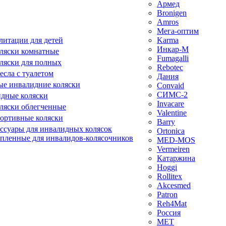
Армед
Bronigen
Amros
Мега-оптим
литации для детей
Karma
Инкар-М
ляски комнатные
Fumagalli
ляски для полных
Rebotec
сла с туалетом
Дания
е инвалидние коляски
Convaid
СИМС-2
идные коляски
Invacare
ляски облегченные
Valentine
ортивные коляски
Barry
ессуары для инвалидных колясок
Ortonica
епленные для инвалидов-колясочников
MED-MOS
Vermeiren
Катаржина
Hoggi
Rollitex
Akcesmed
Patron
Reh4Mat
Россия
МЕТ