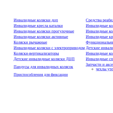
Инвалидные коляски дцп
Средства реаби
Инвалидные кресла каталки
Инвалидные ко
Инвалидные коляски прогулочные
Инвалидные ко
Инвалидные коляски активные
Инвалидные кре
Коляски рычажные
Функциональны
Инвалидные коляски с электроприводом
Детские инвал
Коляски-вертикализаторы
Инвалидные ко
Детские инвалидные коляски ДЦП
Инвалидные сп
Запчасти и акс
Пандусы для инвалидных колясок
чехлы ут
Приспособления для фиксации