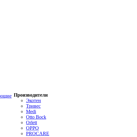
Производители
ующие
Экотен
Тривес
Medi
Otto Bock
Orlett
OPPO
PROCARE