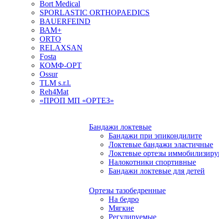
Bort Medical
SPORLASTIC ORTHOPAEDICS
BAUERFEIND
ВАМ+
ORTO
RELAXSAN
Fosta
КОМФ-ОРТ
Ossur
TLM s.r.l.
Reh4Mat
«ПРОП МП «ОРТЕЗ»
Бандажи локтевые
Бандажи при эпикондилите
Локтевые бандажи эластичные
Локтевые ортезы иммобилизир
Налокотники спортивные
Бандажи локтевые для детей
Ортезы тазобедренные
На бедро
Мягкие
Регулируемые