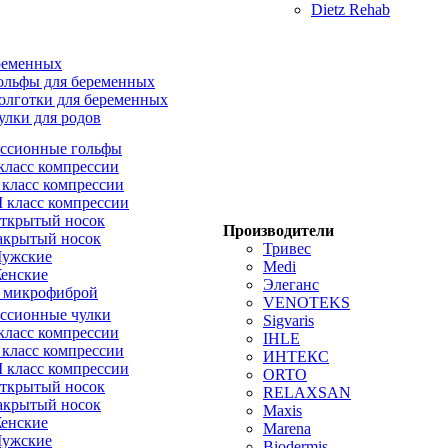
Dietz Rehab
ременных
ольфы для беременных
олготки для беременных
улки для родов
ссионные гольфы
 класс компрессии
I класс компрессии
II класс компрессии
ткрытый носок
Производители
акрытый носок
Тривес
ужские
Medi
енские
Элеганс
 микрофиброй
VENOTEKS
ссионные чулки
Sigvaris
 класс компрессии
IHLE
I класс компрессии
ИНТЕКС
II класс компрессии
ORTO
ткрытый носок
RELAXSAN
акрытый носок
Maxis
енские
Marena
ужские
Biodermis