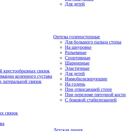
Для детей
Ортезы голеностопные
Для большого пальца стопы
На шнуровке
Разъемные
Спортивные
Шарнирные
Эластичные
й крестообразных связок
Для детей
рмации коленного сустава
Иммобилизирующие
 латеральной связок
На голень
При отвисающей стопе
При переломе пяточной кости
С боковой стабилизацией
х связок
ва
Детская линия