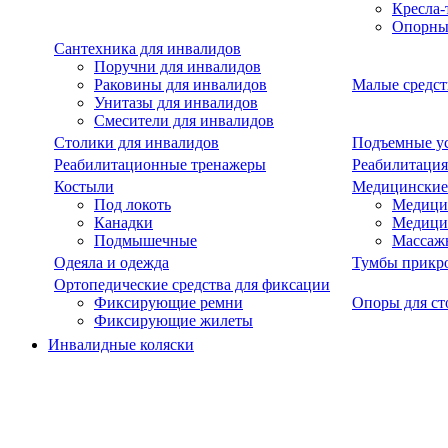
Кресла-
Опорны
Сантехника для инвалидов
Поручни для инвалидов
Раковины для инвалидов
Малые средст
Унитазы для инвалидов
Смесители для инвалидов
Столики для инвалидов
Подъемные ус
Реабилитационные тренажеры
Реабилитация
Костыли
Медицинские
Под локоть
Медицин
Канадки
Медици
Подмышечные
Массаж
Одеяла и одежда
Тумбы прикр
Ортопедические средства для фиксации
Фиксирующие ремни
Опоры для ст
Фиксирующие жилеты
Инвалидные коляски