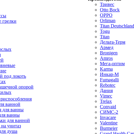
Тривес
Otto Bock
OPPO
ссы
Orliman
 грелки
Titan Deutschla
Togu
Titan
Дельта-Терм
Армед
ослых
Bronigen
п
Amros
ей
Мега-оптим
овневые
Karma
щие
Инкар-М
й под локоть
Fumagalli
сах
Rebotec
ышечной опорой
Дания
жилых
Vimec
приспособления
Trelax
ля ванной
Convaid
 для ванны
СИМС-2
для ванны
Invacare
ки для ванной
Valentine
 на унитаз
Burmeier
для душа
Grand Health Car