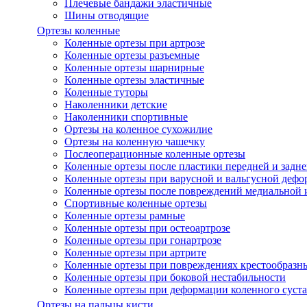
Плечевые бандажи эластичные
Шины отводящие
Ортезы коленные
Коленные ортезы при артрозе
Коленные ортезы разъемные
Коленные ортезы шарнирные
Коленные ортезы эластичные
Коленные туторы
Наколенники детские
Наколенники спортивные
Ортезы на коленное сухожилие
Ортезы на коленную чашечку
Послеоперационные коленные ортезы
Коленные ортезы после пластики передней и задне
Коленные ортезы при варусной и вальгусной дефо
Коленные ортезы после повреждений медиальной и
Спортивные коленные ортезы
Коленные ортезы рамные
Коленные ортезы при остеоартрозе
Коленные ортезы при гонартрозе
Коленные ортезы при артрите
Коленные ортезы при повреждениях крестообразны
Коленные ортезы при боковой нестабильности
Коленные ортезы при деформации коленного суста
Ортезы на пальцы кисти