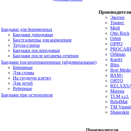
Производители
Экотен
Тривес
Medi
Бандажи для беременных
Otto Bock
Бандажи дородовые
Orlett
Бюстгальтеры для кормления
OPPO
Трусы-слипы
PROCAR
Бандажи послеродовые
Orliman
Бандажи после кесарева сечения
Крейт
Бандажи послеоперационные (абдоминальные)
Bliss
Брюшные
Bort Medic
Для стомы
ВАМ+
На грудную клетку
ORTO
Для детей
RELAXS
Реберные
Marena
Бандажи при остеопорозе
TLM s.r.l.
Reh4Mat
TM Viaggi
Shapeskin
Производители