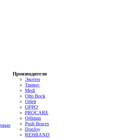
Производители
Экотен
Тривес
Medi
Otto Bock
Orlett
OPPO
PROCARE
Orliman
Push Braces
цовые
DonJoy
REHBAND