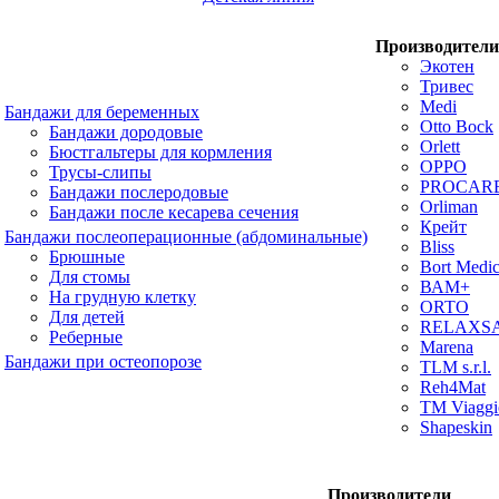
Производители
Экотен
Тривес
Medi
Бандажи для беременных
Otto Bock
Бандажи дородовые
Orlett
Бюстгальтеры для кормления
OPPO
Трусы-слипы
PROCAR
Бандажи послеродовые
Orliman
Бандажи после кесарева сечения
Крейт
Бандажи послеоперационные (абдоминальные)
Bliss
Брюшные
Bort Medic
Для стомы
ВАМ+
На грудную клетку
ORTO
Для детей
RELAXS
Реберные
Marena
Бандажи при остеопорозе
TLM s.r.l.
Reh4Mat
TM Viaggi
Shapeskin
Производители