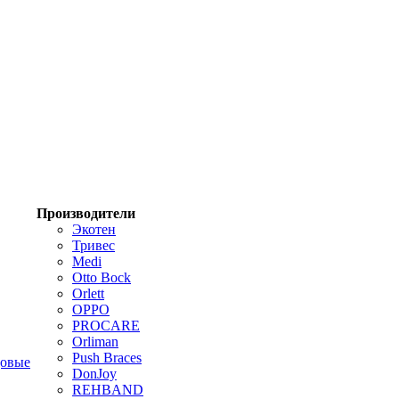
Производители
Экотен
Тривес
Medi
Otto Bock
Orlett
OPPO
PROCARE
Orliman
Push Braces
цовые
DonJoy
REHBAND