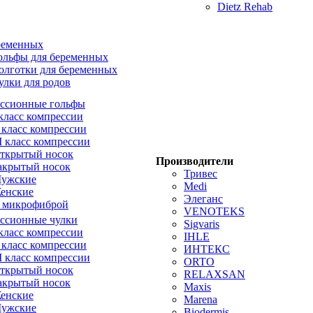
Dietz Rehab
ременных
ольфы для беременных
олготки для беременных
улки для родов
ссионные гольфы
 класс компрессии
I класс компрессии
II класс компрессии
ткрытый носок
Производители
акрытый носок
Тривес
ужские
Medi
енские
Элеганс
 микрофиброй
VENOTEKS
ссионные чулки
Sigvaris
 класс компрессии
IHLE
I класс компрессии
ИНТЕКС
II класс компрессии
ORTO
ткрытый носок
RELAXSAN
акрытый носок
Maxis
енские
Marena
ужские
Biodermis