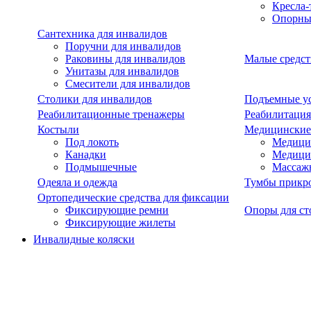
Кресла-
Опорны
Сантехника для инвалидов
Поручни для инвалидов
Раковины для инвалидов
Малые средст
Унитазы для инвалидов
Смесители для инвалидов
Столики для инвалидов
Подъемные ус
Реабилитационные тренажеры
Реабилитация
Костыли
Медицинские
Под локоть
Медицин
Канадки
Медици
Подмышечные
Массаж
Одеяла и одежда
Тумбы прикр
Ортопедические средства для фиксации
Фиксирующие ремни
Опоры для ст
Фиксирующие жилеты
Инвалидные коляски