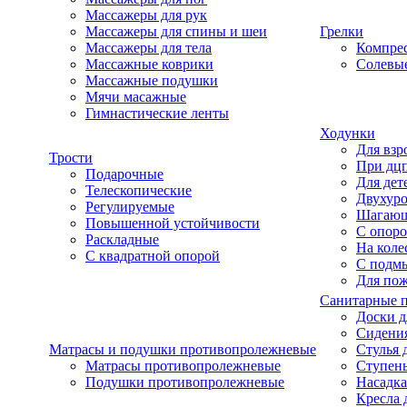
Массажеры для рук
Массажеры для спины и шеи
Грелки
Массажеры для тела
Компре
Массажные коврики
Солевые
Массажные подушки
Мячи масажные
Гимнастические ленты
Ходунки
Для взр
Трости
При дц
Подарочные
Для дет
Телескопические
Двухур
Регулируемые
Шагаю
Повышенной устойчивости
С опоро
Раскладные
На коле
С квадратной опорой
С подм
Для по
Санитарные 
Доски д
Сидения
Матрасы и подушки противопролежневые
Стулья 
Матрасы противопролежневые
Ступень
Подушки противопролежневые
Насадка
Кресла 