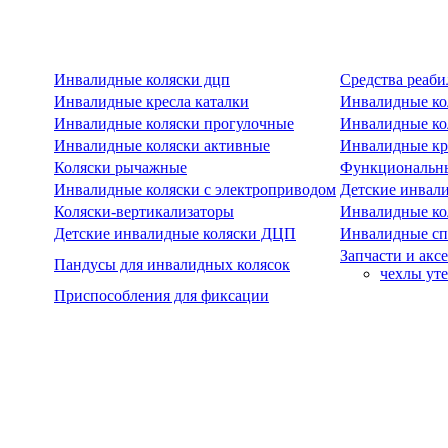
Инвалидные коляски дцп
Средства реаби
Инвалидные кресла каталки
Инвалидные ко
Инвалидные коляски прогулочные
Инвалидные ко
Инвалидные коляски активные
Инвалидные кре
Коляски рычажные
Функциональны
Инвалидные коляски с электроприводом
Детские инвал
Коляски-вертикализаторы
Инвалидные ко
Детские инвалидные коляски ДЦП
Инвалидные сп
Запчасти и акс
Пандусы для инвалидных колясок
чехлы ут
Приспособления для фиксации