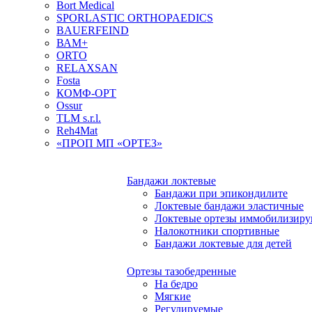
Bort Medical
SPORLASTIC ORTHOPAEDICS
BAUERFEIND
ВАМ+
ORTO
RELAXSAN
Fosta
КОМФ-ОРТ
Ossur
TLM s.r.l.
Reh4Mat
«ПРОП МП «ОРТЕЗ»
Бандажи локтевые
Бандажи при эпикондилите
Локтевые бандажи эластичные
Локтевые ортезы иммобилизир
Налокотники спортивные
Бандажи локтевые для детей
Ортезы тазобедренные
На бедро
Мягкие
Регулируемые