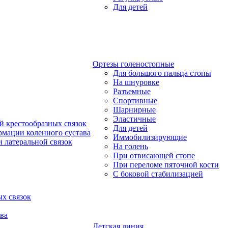
Для детей
Ортезы голеностопные
Для большого пальца стопы
На шнуровке
Разъемные
Спортивные
Шарнирные
Эластичные
й крестообразных связок
Для детей
рмации коленного сустава
Иммобилизирующие
 латеральной связок
На голень
При отвисающей стопе
При переломе пяточной кости
С боковой стабилизацией
х связок
ва
Детская линия