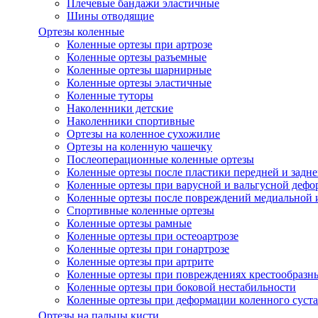
Плечевые бандажи эластичные
Шины отводящие
Ортезы коленные
Коленные ортезы при артрозе
Коленные ортезы разъемные
Коленные ортезы шарнирные
Коленные ортезы эластичные
Коленные туторы
Наколенники детские
Наколенники спортивные
Ортезы на коленное сухожилие
Ортезы на коленную чашечку
Послеоперационные коленные ортезы
Коленные ортезы после пластики передней и задне
Коленные ортезы при варусной и вальгусной дефо
Коленные ортезы после повреждений медиальной и
Спортивные коленные ортезы
Коленные ортезы рамные
Коленные ортезы при остеоартрозе
Коленные ортезы при гонартрозе
Коленные ортезы при артрите
Коленные ортезы при повреждениях крестообразны
Коленные ортезы при боковой нестабильности
Коленные ортезы при деформации коленного суста
Ортезы на пальцы кисти