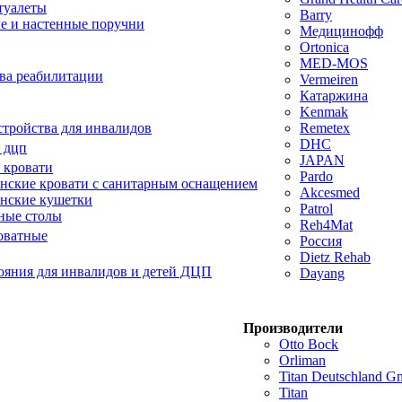
туалеты
Barry
е и настенные поручни
Медицинофф
Ortonica
MED-MOS
ва реабилитации
Vermeiren
Катаржина
Kenmak
тройства для инвалидов
Remetex
DHC
 дцп
JAPAN
 кровати
Pardo
ские кровати с санитарным оснащением
Akcesmed
нские кушетки
Patrol
ные столы
Reh4Mat
оватные
Россия
Dietz Rehab
ояния для инвалидов и детей ДЦП
Dayang
Производители
Otto Bock
Orliman
Titan Deutschland 
Titan