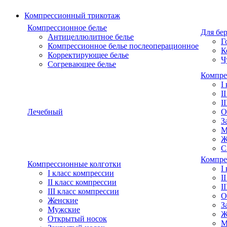
Компрессионный трикотаж
Компрессионное белье
Для бе
Антицеллюлитное белье
Г
Компрессионное белье послеоперационное
К
Корректирующее белье
Ч
Согревающее белье
Компре
I
I
I
Лечебный
О
З
М
Ж
С
Компре
Компрессионные колготки
I
I класс компрессии
I
II класс компрессии
I
III класс компрессии
О
Женские
З
Мужские
Ж
Открытый носок
М