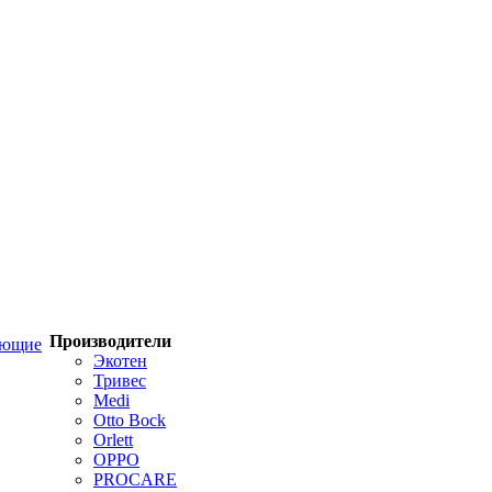
Производители
ующие
Экотен
Тривес
Medi
Otto Bock
Orlett
OPPO
PROCARE