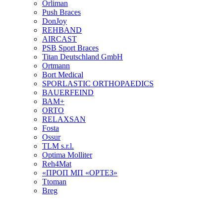
Orliman
Push Braces
DonJoy
REHBAND
AIRCAST
PSB Sport Braces
Titan Deutschland GmbH
Ortmann
Bort Medical
SPORLASTIC ORTHOPAEDICS
BAUERFEIND
ВАМ+
ORTO
RELAXSAN
Fosta
Ossur
TLM s.r.l.
Optima Molliter
Reh4Mat
«ПРОП МП «ОРТЕЗ»
Ttoman
Breg