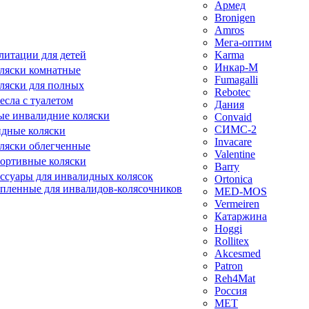
Армед
Bronigen
Amros
Мега-оптим
литации для детей
Karma
Инкар-М
ляски комнатные
Fumagalli
ляски для полных
Rebotec
сла с туалетом
Дания
е инвалидние коляски
Convaid
СИМС-2
идные коляски
Invacare
ляски облегченные
Valentine
ортивные коляски
Barry
ессуары для инвалидных колясок
Ortonica
епленные для инвалидов-колясочников
MED-MOS
Vermeiren
Катаржина
Hoggi
Rollitex
Akcesmed
Patron
Reh4Mat
Россия
МЕТ