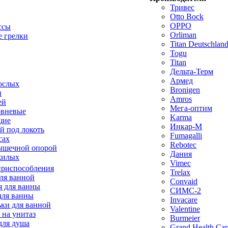
Тривес
Otto Bock
OPPO
ссы
Orliman
 грелки
Titan Deutschla
Togu
Titan
Дельта-Терм
Армед
ослых
Bronigen
п
Amros
ей
Мега-оптим
овневые
Karma
щие
Инкар-М
й под локоть
Fumagalli
сах
Rebotec
ышечной опорой
Дания
жилых
Vimec
приспособления
Trelax
ля ванной
Convaid
 для ванны
СИМС-2
для ванны
Invacare
ки для ванной
Valentine
 на унитаз
Burmeier
для душа
Grand Health Car