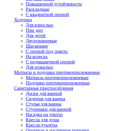
Повышенной устойчивости
Раскладные
С квадратной опорой
Ходунки
Для взрослых
При дцп
Для детей
Двухуровневые
Шагающие
С опорой под локоть
На колесах
С подмышечной опорой
Для пожилых
Матрасы и подушки противопролежневые
Матрасы противопролежневые
Подушки противопролежневые
Санитарные приспособления
Доски для ванной
Сидения для ванны
Стулья для ванны
Ступеньки для ванной
Насадка на унитаз
Кресла для душа
Кресла-туалеты
Опорные и настенные поручни