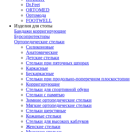
Dr.Feet
ORTOMED
Ортомода
FOOTWELL
Изделия для стопы
Бандажи корригирующие
Бурсопротекторы
Ортопедические стельки
Силиконовые
Анатомические
Детские стельки
Стельки при пяточных шпорах
Каркасные
Бескаркасные
Стельки при продольно-поперечном плоскостопии
Корригирующие
Стельки для спортивной обуви
Стельки с памятью
Зимние ортопедические стельки
Мягкие ортопедические стельки
Стельки шерстяные
Кожаные стельки
Стельки для высоких каблуков
Женские стельки
Мужские стельки