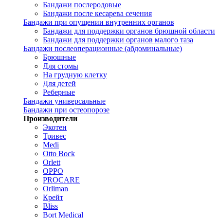
Бандажи послеродовые
Бандажи после кесарева сечения
Бандажи при опущении внутренних органов
Бандажи для поддержки органов брюшной области
Бандажи для поддержки органов малого таза
Бандажи послеоперационные (абдоминальные)
Брюшные
Для стомы
На грудную клетку
Для детей
Реберные
Бандажи универсальные
Бандажи при остеопорозе
Производители
Экотен
Тривес
Medi
Otto Bock
Orlett
OPPO
PROCARE
Orliman
Крейт
Bliss
Bort Medical