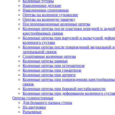
Коленные туторы
Наколенники детские
Наколенники спортивные
Ортезы на коленное сухожилие
Ортезы на коленную чашечку
Послеоперационные коленные ортезы
Коленные ортезы после пластики передней и задне
крестообразных связок
Коленные ортезы при варусной и вальгусной дефо
коленного сустава
Коленные ортезы после повреждений медиальной и
латеральной связок
Спортивные коленные ортезы
Коленные ортезы рамные
Коленные ортезы при остеоартрозе
Коленные ортезы при гонартрозе
Коленные ортезы при артрите
Коленные ортезы при повреждениях крестообразны
связок
Коленные ортезы при боковой нестабильности
Коленные ортезы при деформации коленного суста
Ортезы голеностопные
Для большого пальца стопы
На шнуровке
Разъемные