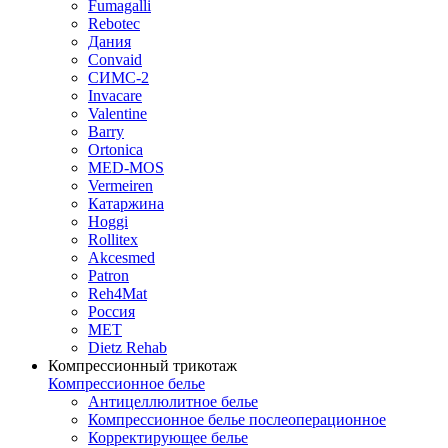
Fumagalli
Rebotec
Дания
Convaid
СИМС-2
Invacare
Valentine
Barry
Ortonica
MED-MOS
Vermeiren
Катаржина
Hoggi
Rollitex
Akcesmed
Patron
Reh4Mat
Россия
МЕТ
Dietz Rehab
Компрессионный трикотаж
Компрессионное белье
Антицеллюлитное белье
Компрессионное белье послеоперационное
Корректирующее белье