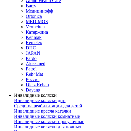
Grand Health Care
Barry
Медицинофф
Ortonica
MED-MOS
Vermeiren
Катаржина
Kenmak
Remetex
DHC
JAPAN
Pardo
Akcesmed
Patrol
Reh4Mat
Россия
Dietz Rehab
Dayang
Инвалидные коляски
Инвалидные коляски дцп
Средства реабилитации для детей
Инвалидные кресла каталки
Инвалидные коляски комнатные
Инвалидные коляски прогулочные
Инвалидные коляски для полных