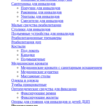
Сантехника для инвалидов
Поручни для инвалидов
Раковины для инвалидов
Унитазы для инвалидов
Смесители для инвалидов
Малые средства реабилитации
Столики для инвалидов
Подъемные устройства для инвалидов
Реабилитационные тренажеры
Реабилитация дцп
Костыли
Под локоть
Канадки
Подмышечные
Медицинские кровати
Медицинские кровати с санитарным оснащением
Медицинские кушетки
Массажные столы
Одеяла и одежда
Тумбы прикроватные
Ортопедические средства для фиксации
Фиксирующие ремни
Фиксирующие жилеты
Опоры для стояния для инвалидов и детей ДЦП
Производители