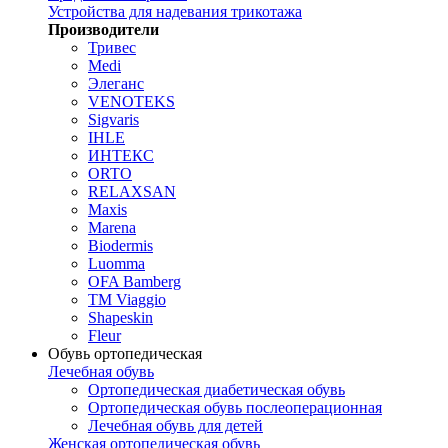
Устройства для надевания трикотажа
Производители
Тривес
Medi
Элеганс
VENOTEKS
Sigvaris
IHLE
ИНТЕКС
ORTO
RELAXSAN
Maxis
Marena
Biodermis
Luomma
OFA Bamberg
TM Viaggio
Shapeskin
Fleur
Обувь ортопедическая
Лечебная обувь
Ортопедическая диабетическая обувь
Ортопедическая обувь послеоперационная
Лечебная обувь для детей
Женская ортопедическая обувь