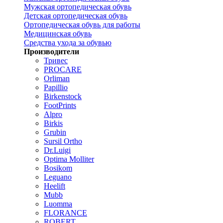
Мужская ортопедическая обувь
Детская ортопедическая обувь
Ортопедическая обувь для работы
Медицинская обувь
Средства ухода за обувью
Производители
Тривес
PROCARE
Orliman
Papillio
Birkenstock
FootPrints
Alpro
Birkis
Grubin
Sursil Ortho
Dr.Luigi
Optima Molliter
Bosikom
Leguano
Heelift
Mubb
Luomma
FLORANCE
ROBERT