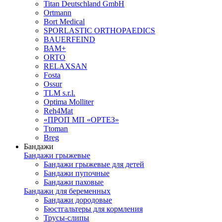
Titan Deutschland GmbH
Ortmann
Bort Medical
SPORLASTIC ORTHOPAEDICS
BAUERFEIND
ВАМ+
ORTO
RELAXSAN
Fosta
Ossur
TLM s.r.l.
Optima Molliter
Reh4Mat
«ПРОП МП «ОРТЕЗ»
Ttoman
Breg
Бандажи
Бандажи грыжевые
Бандажи грыжевые для детей
Бандажи пупочные
Бандажи паховые
Бандажи для беременных
Бандажи дородовые
Бюстгальтеры для кормления
Трусы-слипы