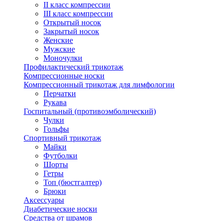
II класс компрессии
III класс компрессии
Открытый носок
Закрытый носок
Женские
Мужские
Моночулки
Профилактический трикотаж
Компрессионные носки
Компрессионный трикотаж для лимфологии
Перчатки
Рукава
Госпитальный (противоэмболический)
Чулки
Гольфы
Спортивный трикотаж
Майки
Футболки
Шорты
Гетры
Топ (бюстгалтер)
Брюки
Аксессуары
Диабетические носки
Средства от шрамов