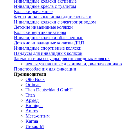
Инвалидные коляски активные
Инвалидные кресла с туалетом
Коляски рычажные
Функциональные инвалидние коляски
Инвалидные коляски с электроприводом
Детские инвалидные коляски
Коляски-вертикализаторы
Инвалидные коляски облегченные
Детские инвалидные коляски ДЦП
Инвалидные спортивные коляски
Пандусы для инвалидных колясок
Запчасти и аксессуары для инвалидных колясок
чехлы утепленные для инвалидов-колясочников
Приспособления для фиксации
Производители
Otto Bock
Orliman
Titan Deutschland GmbH
Titan
Армед
Bronigen
Amros
Мега-оптим
Karma
Инкар-М