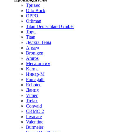
Тривес
Otto Bock
OPPO
Orliman
Titan Deutschland GmbH
Togu
Titan
Дельта-Терм
Армед
Bronigen
Amros
Мега-оптим
Karma
Инкар-М
Fumagalli
Rebotec
Дания
Vimec
Trelax
Convaid
СИМС-2
Invacare
Valentine
Burmeier