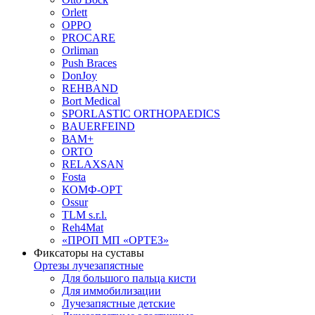
Orlett
OPPO
PROCARE
Orliman
Push Braces
DonJoy
REHBAND
Bort Medical
SPORLASTIC ORTHOPAEDICS
BAUERFEIND
ВАМ+
ORTO
RELAXSAN
Fosta
КОМФ-ОРТ
Ossur
TLM s.r.l.
Reh4Mat
«ПРОП МП «ОРТЕЗ»
Фиксаторы на суставы
Ортезы лучезапястные
Для большого пальца кисти
Для иммобилизации
Лучезапястные детские