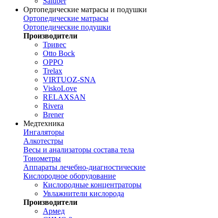
Saluber
Ортопедические матрасы и подушки
Ортопедические матрасы
Ортопедические подушки
Производители
Тривес
Otto Bock
OPPO
Trelax
VIRTUOZ-SNA
ViskoLove
RELAXSAN
Rivera
Brener
Медтехника
Ингаляторы
Алкотестры
Весы и анализаторы состава тела
Тонометры
Аппараты лечебно-диагностические
Кислородное оборудование
Кислородные концентраторы
Увлажнители кислорода
Производители
Армед