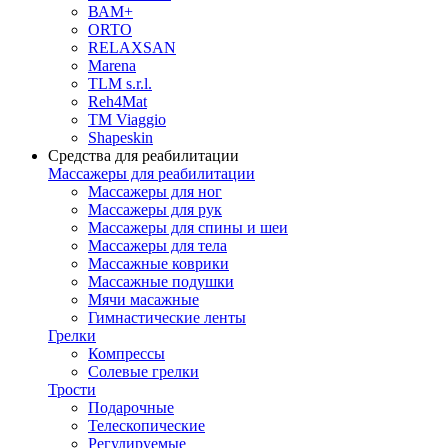
ВАМ+
ORTO
RELAXSAN
Marena
TLM s.r.l.
Reh4Mat
TM Viaggio
Shapeskin
Средства для реабилитации
Массажеры для реабилитации
Массажеры для ног
Массажеры для рук
Массажеры для спины и шеи
Массажеры для тела
Массажные коврики
Массажные подушки
Мячи масажные
Гимнастические ленты
Грелки
Компрессы
Солевые грелки
Трости
Подарочные
Телескопические
Регулируемые