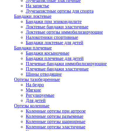
Лучезапястные эластичные
На запястье
Лучезапястные ортезы для спорта
Бандажи локтевые
Бандажи при эпикондилите
Локтевые бандажи эластичные
Локтевые ортезы иммобилизирующие
Налокотники спортивные
Бандажи локтевые для детей
Бандажи плечевые
Бандажи косыночные
Бандажи плечевые для детей
Плечевые бандажи иммобилизирующие
Плечевые бандажи эластичные
Шины отводящие
Ортезы тазобедренные
На бедро
Мягкие
Регулируемые
Для детей
Ортезы коленные
Коленные ортезы при артрозе
Коленные ортезы разъемные
Коленные ортезы шарнирные
Коленные ортезы эластичные