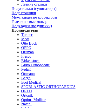
Летние стельки
Полустельки (супинаторы)
Подпяточники
Межпальцевые корректоры
Геле-тканевые кольца
Подкладки (подушечки)
Производители
Тривес
Medi
Otto Bock
OPPO
Orliman
Fresco
Birkenstock
Birko Orthopaedie
Pedag
Ortmann
Bergal
Bort Medical
SPORLASTIC ORTHOPAEDICS
ORTO
Ortonik
Optima Molliter
Natch!