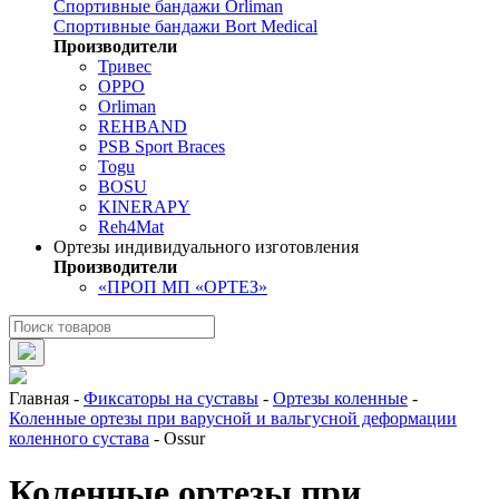
Спортивные бандажи Orliman
Спортивные бандажи Bort Medical
Производители
Тривес
OPPO
Orliman
REHBAND
PSB Sport Braces
Togu
BOSU
KINERAPY
Reh4Mat
Ортезы индивидуального изготовления
Производители
«ПРОП МП «ОРТЕЗ»
Главная
-
Фиксаторы на суставы
-
Ортезы коленные
-
Коленные ортезы при варусной и вальгусной деформации
коленного сустава
-
Ossur
Коленные ортезы при