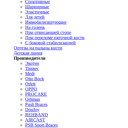
Спортивные
Шарнирные
Эластичные
Для детей
Иммобилизирующие
На голень
При отвисающей стопе
При переломе пяточной кости
С боковой стабилизацией
Ортезы на пальцы кисти
Детская линия
Производители
Экотен
Тривес
Medi
Otto Bock
Orlett
OPPO
PROCARE
Orliman
Push Braces
DonJoy
REHBAND
AIRCAST
PSB Sport Braces