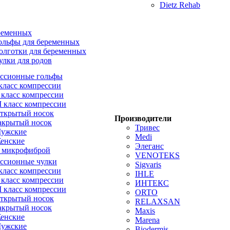
Dietz Rehab
ременных
ольфы для беременных
олготки для беременных
улки для родов
ссионные гольфы
 класс компрессии
I класс компрессии
II класс компрессии
ткрытый носок
Производители
акрытый носок
Тривес
ужские
Medi
енские
Элеганс
 микрофиброй
VENOTEKS
ссионные чулки
Sigvaris
 класс компрессии
IHLE
I класс компрессии
ИНТЕКС
II класс компрессии
ORTO
ткрытый носок
RELAXSAN
акрытый носок
Maxis
енские
Marena
ужские
Biodermis