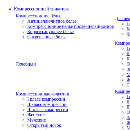
Компрессионный трикотаж
Компрессионное белье
Для бе
Антицеллюлитное белье
Г
Компрессионное белье послеоперационное
К
Корректирующее белье
Ч
Согревающее белье
Компре
I
I
I
Лечебный
О
З
М
Ж
С
Компре
Компрессионные колготки
I
I класс компрессии
I
II класс компрессии
I
III класс компрессии
О
Женские
З
Мужские
Ж
Открытый носок
М