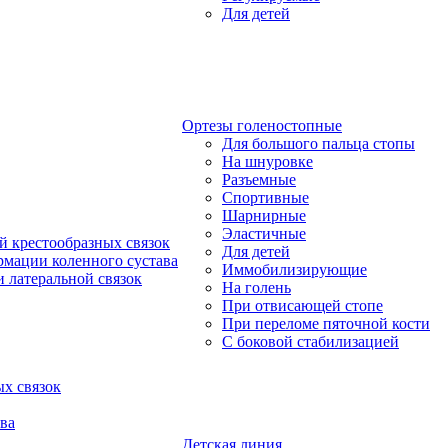
Для детей
Ортезы голеностопные
Для большого пальца стопы
На шнуровке
Разъемные
Спортивные
Шарнирные
Эластичные
й крестообразных связок
Для детей
рмации коленного сустава
Иммобилизирующие
 латеральной связок
На голень
При отвисающей стопе
При переломе пяточной кости
С боковой стабилизацией
х связок
ва
Детская линия