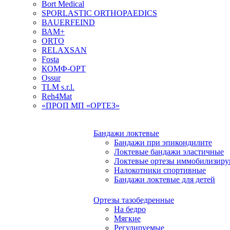
Bort Medical
SPORLASTIC ORTHOPAEDICS
BAUERFEIND
ВАМ+
ORTO
RELAXSAN
Fosta
КОМФ-ОРТ
Ossur
TLM s.r.l.
Reh4Mat
«ПРОП МП «ОРТЕЗ»
Бандажи локтевые
Бандажи при эпикондилите
Локтевые бандажи эластичные
Локтевые ортезы иммобилизир
Налокотники спортивные
Бандажи локтевые для детей
Ортезы тазобедренные
На бедро
Мягкие
Регулируемые