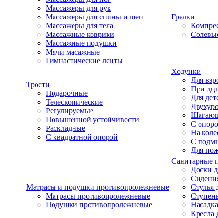
Массажеры для рук
Массажеры для спины и шеи
Грелки
Массажеры для тела
Компре
Массажные коврики
Солевые
Массажные подушки
Мячи масажные
Гимнастические ленты
Ходунки
Для взр
Трости
При дц
Подарочные
Для дет
Телескопические
Двухур
Регулируемые
Шагаю
Повышенной устойчивости
С опоро
Раскладные
На коле
С квадратной опорой
С подм
Для по
Санитарные 
Доски д
Сидения
Матрасы и подушки противопролежневые
Стулья 
Матрасы противопролежневые
Ступень
Подушки противопролежневые
Насадка
Кресла 