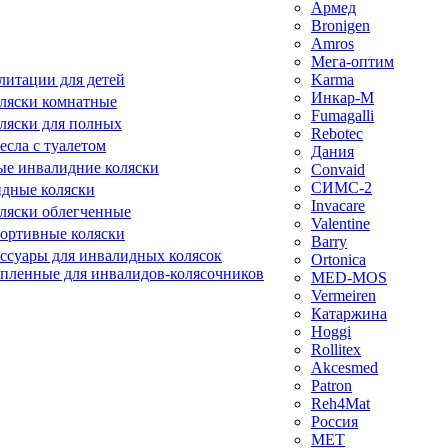
Армед
Bronigen
Amros
Мега-оптим
литации для детей
Karma
Инкар-М
ляски комнатные
Fumagalli
ляски для полных
Rebotec
сла с туалетом
Дания
е инвалидние коляски
Convaid
СИМС-2
идные коляски
Invacare
ляски облегченные
Valentine
ортивные коляски
Barry
ессуары для инвалидных колясок
Ortonica
епленные для инвалидов-колясочников
MED-MOS
Vermeiren
Катаржина
Hoggi
Rollitex
Akcesmed
Patron
Reh4Mat
Россия
МЕТ