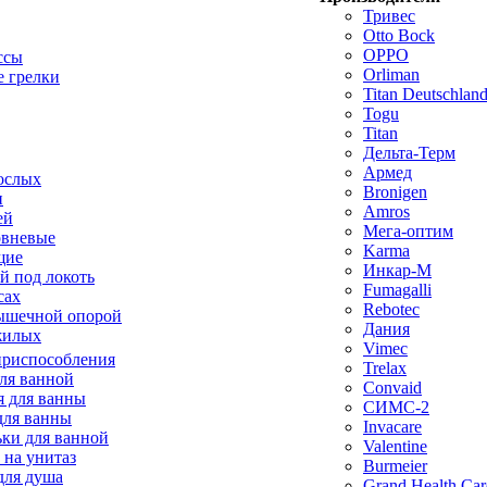
Тривес
Otto Bock
OPPO
ссы
Orliman
 грелки
Titan Deutschla
Togu
Titan
Дельта-Терм
Армед
ослых
Bronigen
п
Amros
ей
Мега-оптим
овневые
Karma
щие
Инкар-М
й под локоть
Fumagalli
сах
Rebotec
ышечной опорой
Дания
жилых
Vimec
приспособления
Trelax
ля ванной
Convaid
 для ванны
СИМС-2
для ванны
Invacare
ки для ванной
Valentine
 на унитаз
Burmeier
для душа
Grand Health Car