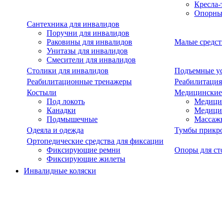
Кресла-
Опорны
Сантехника для инвалидов
Поручни для инвалидов
Раковины для инвалидов
Малые средст
Унитазы для инвалидов
Смесители для инвалидов
Столики для инвалидов
Подъемные ус
Реабилитационные тренажеры
Реабилитация
Костыли
Медицинские
Под локоть
Медицин
Канадки
Медици
Подмышечные
Массаж
Одеяла и одежда
Тумбы прикр
Ортопедические средства для фиксации
Фиксирующие ремни
Опоры для ст
Фиксирующие жилеты
Инвалидные коляски