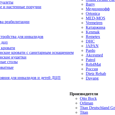
туалеты
Barry
е и настенные поручни
Медицинофф
Ortonica
MED-MOS
ва реабилитации
Vermeiren
Катаржина
Kenmak
тройства для инвалидов
Remetex
DHC
 дцп
JAPAN
 кровати
Pardo
ские кровати с санитарным оснащением
Akcesmed
нские кушетки
Patrol
ные столы
Reh4Mat
оватные
Россия
Dietz Rehab
ояния для инвалидов и детей ДЦП
Dayang
Производители
Otto Bock
Orliman
Titan Deutschland 
Titan