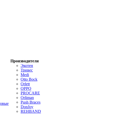
Производители
Экотен
Тривес
Medi
Otto Bock
Orlett
OPPO
PROCARE
Orliman
Push Braces
цовые
DonJoy
REHBAND