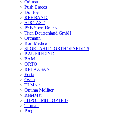
Orliman
Push Braces
DonJoy
REHBAND
AIRCAST
PSB Sport Braces
Titan Deutschland GmbH
Ortmann
Bort Medical
SPORLASTIC ORTHOPAEDICS
BAUERFEIND
ВАМ+
ORTO
RELAXSAN
Fosta
Ossur
TLM s.r.l.
Optima Molliter
Reh4Mat
«ПРОП МП «ОРТЕЗ»
Ttoman
Breg