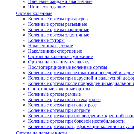
Плечевые бандажи эластичные
Шины отводящие
Ортезы коленные
Коленные ортезы при артрозе
Коленные ортезы разъемные
Коленные ортезы шарнирные
Коленные ортезы эластичные
Коленные туторы
Наколенники детские
Наколенники спортивные
Ортезы на коленное сухожилие
Ортезы на коленную чашечку
Послеоперационные коленные ортезы
Коленные ортезы после пластики передней и задне
Коленные ортезы при варусной и вальгусной дефо
Коленные ортезы после повреждений медиальной и
Спортивные коленные ортезы
Коленные ортезы рамные
Коленные ортезы при остеоартрозе
Коленные ортезы при гонартрозе
Коленные ортезы при артрите
Коленные ортезы при повреждениях крестообразны
Коленные ортезы при боковой нестабильности
Коленные ортезы при деформации коленного суста
Ортезы на пальцы кисти