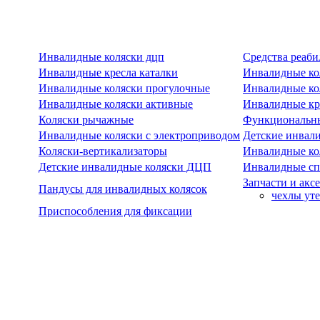
Инвалидные коляски дцп
Средства реаби
Инвалидные кресла каталки
Инвалидные ко
Инвалидные коляски прогулочные
Инвалидные ко
Инвалидные коляски активные
Инвалидные кре
Коляски рычажные
Функциональны
Инвалидные коляски с электроприводом
Детские инвал
Коляски-вертикализаторы
Инвалидные ко
Детские инвалидные коляски ДЦП
Инвалидные сп
Запчасти и акс
Пандусы для инвалидных колясок
чехлы ут
Приспособления для фиксации