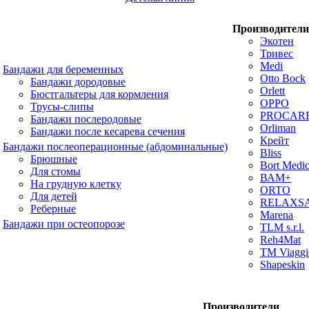
Производители
Экотен
Тривес
Medi
Бандажи для беременных
Otto Bock
Бандажи дородовые
Orlett
Бюстгальтеры для кормления
OPPO
Трусы-слипы
PROCAR
Бандажи послеродовые
Orliman
Бандажи после кесарева сечения
Крейт
Бандажи послеоперационные (абдоминальные)
Bliss
Брюшные
Bort Medic
Для стомы
ВАМ+
На грудную клетку
ORTO
Для детей
RELAXS
Реберные
Marena
Бандажи при остеопорозе
TLM s.r.l.
Reh4Mat
TM Viaggi
Shapeskin
Производители