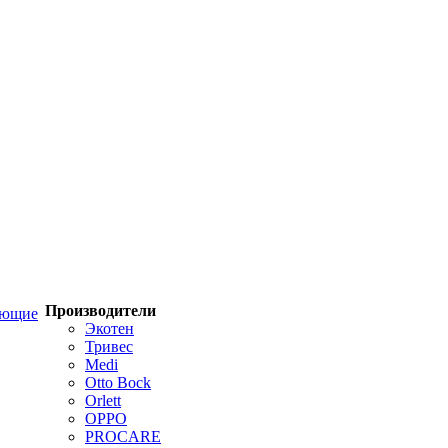
Производители
ующие
Экотен
Тривес
Medi
Otto Bock
Orlett
OPPO
PROCARE