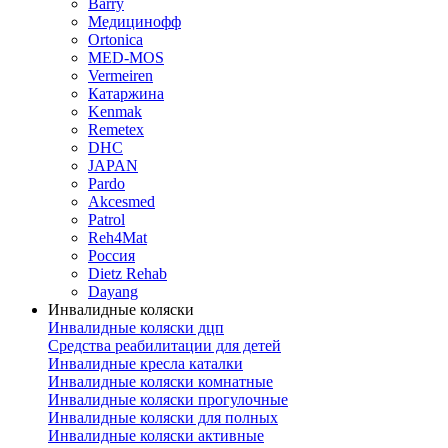
Barry
Медицинофф
Ortonica
MED-MOS
Vermeiren
Катаржина
Kenmak
Remetex
DHC
JAPAN
Pardo
Akcesmed
Patrol
Reh4Mat
Россия
Dietz Rehab
Dayang
Инвалидные коляски
Инвалидные коляски дцп
Средства реабилитации для детей
Инвалидные кресла каталки
Инвалидные коляски комнатные
Инвалидные коляски прогулочные
Инвалидные коляски для полных
Инвалидные коляски активные