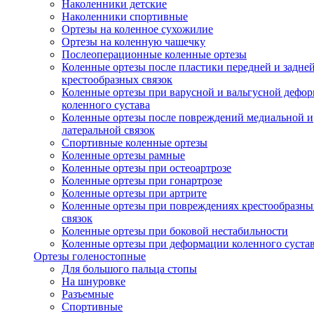
Наколенники детские
Наколенники спортивные
Ортезы на коленное сухожилие
Ортезы на коленную чашечку
Послеоперационные коленные ортезы
Коленные ортезы после пластики передней и задне
крестообразных связок
Коленные ортезы при варусной и вальгусной дефо
коленного сустава
Коленные ортезы после повреждений медиальной и
латеральной связок
Спортивные коленные ортезы
Коленные ортезы рамные
Коленные ортезы при остеоартрозе
Коленные ортезы при гонартрозе
Коленные ортезы при артрите
Коленные ортезы при повреждениях крестообразны
связок
Коленные ортезы при боковой нестабильности
Коленные ортезы при деформации коленного суста
Ортезы голеностопные
Для большого пальца стопы
На шнуровке
Разъемные
Спортивные