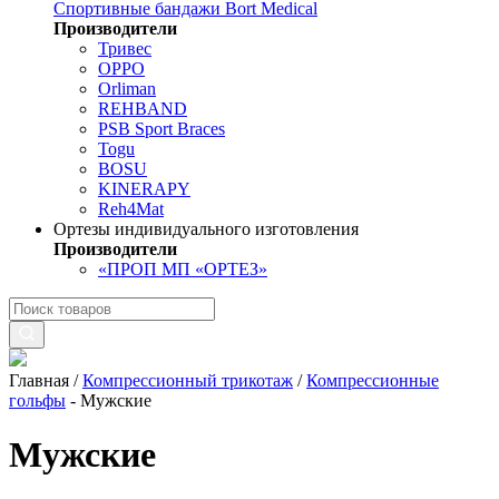
Спортивные бандажи Bort Medical
Производители
Тривес
OPPO
Orliman
REHBAND
PSB Sport Braces
Togu
BOSU
KINERAPY
Reh4Mat
Ортезы индивидуального изготовления
Производители
«ПРОП МП «ОРТЕЗ»
Главная
/
Компрессионный трикотаж
/
Компрессионные
гольфы
-
Мужские
Мужские