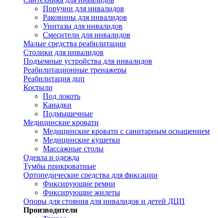
Поручни для инвалидов
Раковины для инвалидов
Унитазы для инвалидов
Смесители для инвалидов
Малые средства реабилитации
Столики для инвалидов
Подъемные устройства для инвалидов
Реабилитационные тренажеры
Реабилитация дцп
Костыли
Под локоть
Канадки
Подмышечные
Медицинские кровати
Медицинские кровати с санитарным оснащением
Медицинские кушетки
Массажные столы
Одеяла и одежда
Тумбы прикроватные
Ортопедические средства для фиксации
Фиксирующие ремни
Фиксирующие жилеты
Опоры для стояния для инвалидов и детей ДЦП
Производители