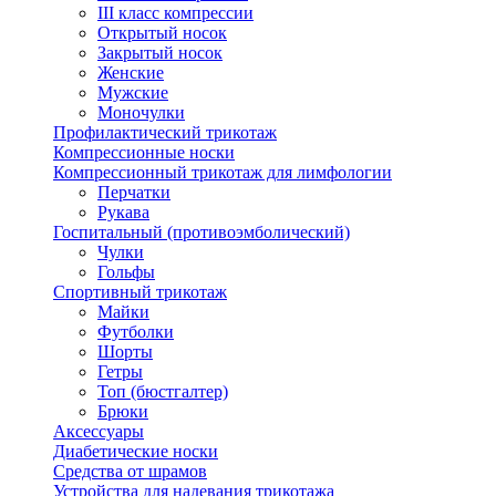
III класс компрессии
Открытый носок
Закрытый носок
Женские
Мужские
Моночулки
Профилактический трикотаж
Компрессионные носки
Компрессионный трикотаж для лимфологии
Перчатки
Рукава
Госпитальный (противоэмболический)
Чулки
Гольфы
Спортивный трикотаж
Майки
Футболки
Шорты
Гетры
Топ (бюстгалтер)
Брюки
Аксессуары
Диабетические носки
Средства от шрамов
Устройства для надевания трикотажа