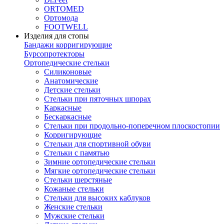
ORTOMED
Ортомода
FOOTWELL
Изделия для стопы
Бандажи корригирующие
Бурсопротекторы
Ортопедические стельки
Силиконовые
Анатомические
Детские стельки
Стельки при пяточных шпорах
Каркасные
Бескаркасные
Стельки при продольно-поперечном плоскостопии
Корригирующие
Стельки для спортивной обуви
Стельки с памятью
Зимние ортопедические стельки
Мягкие ортопедические стельки
Стельки шерстяные
Кожаные стельки
Стельки для высоких каблуков
Женские стельки
Мужские стельки