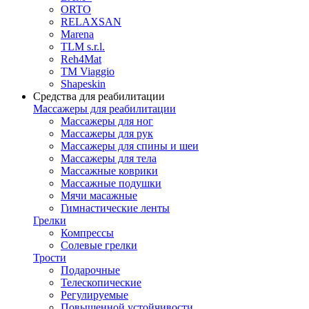
ORTO
RELAXSAN
Marena
TLM s.r.l.
Reh4Mat
TM Viaggio
Shapeskin
Средства для реабилитации
Массажеры для реабилитации
Массажеры для ног
Массажеры для рук
Массажеры для спины и шеи
Массажеры для тела
Массажные коврики
Массажные подушки
Мячи масажные
Гимнастические ленты
Грелки
Компрессы
Солевые грелки
Трости
Подарочные
Телескопические
Регулируемые
Повышенной устойчивости