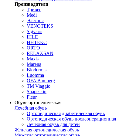
Производители
Тривес
Medi
Элеганс
VENOTEKS
Sigvaris
IHLE
ИНТЕКС
ORTO
RELAXSAN
Maxis
Marena
Biodermis
Luomma
OFA Bamberg
TM Viaggio
Shapeskin
Fleur
Обувь ортопедическая
Лечебная обувь
Ортопедическая диабетическая обувь
Ортопедическая обувь послеоперационная
Лечебная обувь для детей
Женская ортопедическая обувь
Мужская ортопедическая обувь