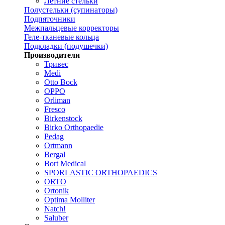
Летние стельки
Полустельки (супинаторы)
Подпяточники
Межпальцевые корректоры
Геле-тканевые кольца
Подкладки (подушечки)
Производители
Тривес
Medi
Otto Bock
OPPO
Orliman
Fresco
Birkenstock
Birko Orthopaedie
Pedag
Ortmann
Bergal
Bort Medical
SPORLASTIC ORTHOPAEDICS
ORTO
Ortonik
Optima Molliter
Natch!
Saluber