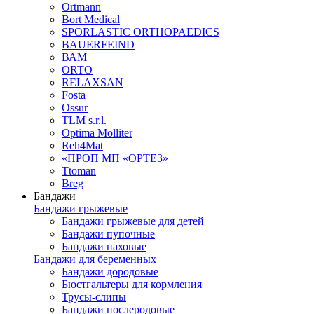
Ortmann
Bort Medical
SPORLASTIC ORTHOPAEDICS
BAUERFEIND
ВАМ+
ORTO
RELAXSAN
Fosta
Ossur
TLM s.r.l.
Optima Molliter
Reh4Mat
«ПРОП МП «ОРТЕЗ»
Ttoman
Breg
Бандажи
Бандажи грыжевые
Бандажи грыжевые для детей
Бандажи пупочные
Бандажи паховые
Бандажи для беременных
Бандажи дородовые
Бюстгальтеры для кормления
Трусы-слипы
Бандажи послеродовые