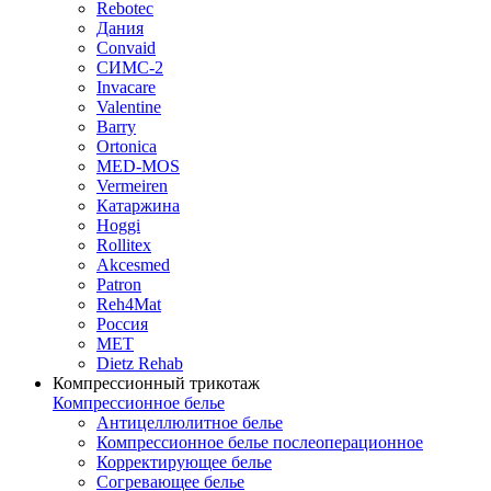
Rebotec
Дания
Convaid
СИМС-2
Invacare
Valentine
Barry
Ortonica
MED-MOS
Vermeiren
Катаржина
Hoggi
Rollitex
Akcesmed
Patron
Reh4Mat
Россия
МЕТ
Dietz Rehab
Компрессионный трикотаж
Компрессионное белье
Антицеллюлитное белье
Компрессионное белье послеоперационное
Корректирующее белье
Согревающее белье