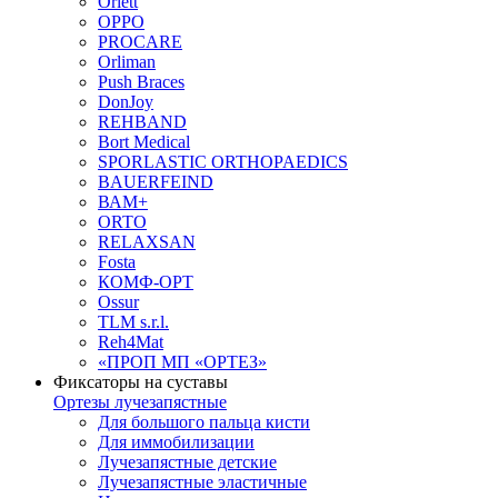
Orlett
OPPO
PROCARE
Orliman
Push Braces
DonJoy
REHBAND
Bort Medical
SPORLASTIC ORTHOPAEDICS
BAUERFEIND
ВАМ+
ORTO
RELAXSAN
Fosta
КОМФ-ОРТ
Ossur
TLM s.r.l.
Reh4Mat
«ПРОП МП «ОРТЕЗ»
Фиксаторы на суставы
Ортезы лучезапястные
Для большого пальца кисти
Для иммобилизации
Лучезапястные детские
Лучезапястные эластичные