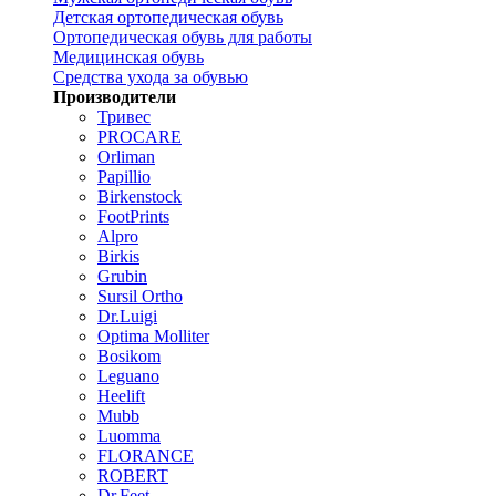
Детская ортопедическая обувь
Ортопедическая обувь для работы
Медицинская обувь
Средства ухода за обувью
Производители
Тривес
PROCARE
Orliman
Papillio
Birkenstock
FootPrints
Alpro
Birkis
Grubin
Sursil Ortho
Dr.Luigi
Optima Molliter
Bosikom
Leguano
Heelift
Mubb
Luomma
FLORANCE
ROBERT
Dr.Feet