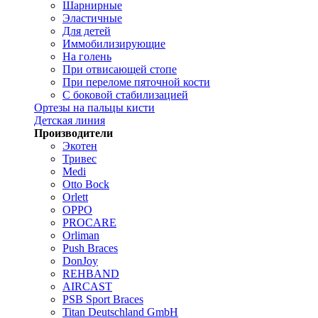
Шарнирные
Эластичные
Для детей
Иммобилизирующие
На голень
При отвисающей стопе
При переломе пяточной кости
С боковой стабилизацией
Ортезы на пальцы кисти
Детская линия
Производители
Экотен
Тривес
Medi
Otto Bock
Orlett
OPPO
PROCARE
Orliman
Push Braces
DonJoy
REHBAND
AIRCAST
PSB Sport Braces
Titan Deutschland GmbH