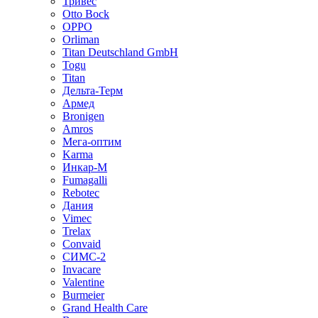
Тривес
Otto Bock
OPPO
Orliman
Titan Deutschland GmbH
Togu
Titan
Дельта-Терм
Армед
Bronigen
Amros
Мега-оптим
Karma
Инкар-М
Fumagalli
Rebotec
Дания
Vimec
Trelax
Convaid
СИМС-2
Invacare
Valentine
Burmeier
Grand Health Care