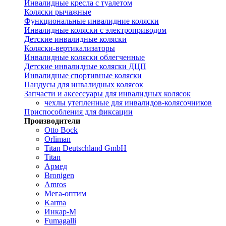
Инвалидные кресла с туалетом
Коляски рычажные
Функциональные инвалидние коляски
Инвалидные коляски с электроприводом
Детские инвалидные коляски
Коляски-вертикализаторы
Инвалидные коляски облегченные
Детские инвалидные коляски ДЦП
Инвалидные спортивные коляски
Пандусы для инвалидных колясок
Запчасти и аксессуары для инвалидных колясок
чехлы утепленные для инвалидов-колясочников
Приспособления для фиксации
Производители
Otto Bock
Orliman
Titan Deutschland GmbH
Titan
Армед
Bronigen
Amros
Мега-оптим
Karma
Инкар-М
Fumagalli