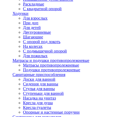
Раскладные
С квадратной опорой
Ходунки
Для взрослых
При дцп
Для детей
Двухуровневые
Шагающие
С опорой под локоть
На колесах
С подмышечной опорой
Для пожилых
Матрасы и подушки противопролежневые
Матрасы противопролежневые
Подушки противопролежневые
Санитарные приспособления
Доски для ванной
Сидения для ванны
Стулья для ванны
Ступеньки для ванной
Насадка на унитаз
Кресла для душа
Кресла-туалеты
Опорные и настенные поручни
Сантехника для инвалидов