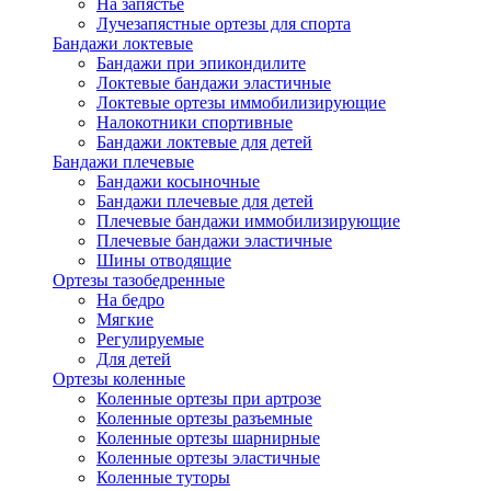
На запястье
Лучезапястные ортезы для спорта
Бандажи локтевые
Бандажи при эпикондилите
Локтевые бандажи эластичные
Локтевые ортезы иммобилизирующие
Налокотники спортивные
Бандажи локтевые для детей
Бандажи плечевые
Бандажи косыночные
Бандажи плечевые для детей
Плечевые бандажи иммобилизирующие
Плечевые бандажи эластичные
Шины отводящие
Ортезы тазобедренные
На бедро
Мягкие
Регулируемые
Для детей
Ортезы коленные
Коленные ортезы при артрозе
Коленные ортезы разъемные
Коленные ортезы шарнирные
Коленные ортезы эластичные
Коленные туторы