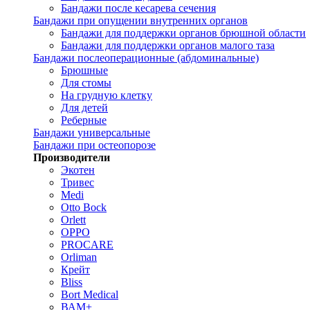
Бандажи после кесарева сечения
Бандажи при опущении внутренних органов
Бандажи для поддержки органов брюшной области
Бандажи для поддержки органов малого таза
Бандажи послеоперационные (абдоминальные)
Брюшные
Для стомы
На грудную клетку
Для детей
Реберные
Бандажи универсальные
Бандажи при остеопорозе
Производители
Экотен
Тривес
Medi
Otto Bock
Orlett
OPPO
PROCARE
Orliman
Крейт
Bliss
Bort Medical
ВАМ+