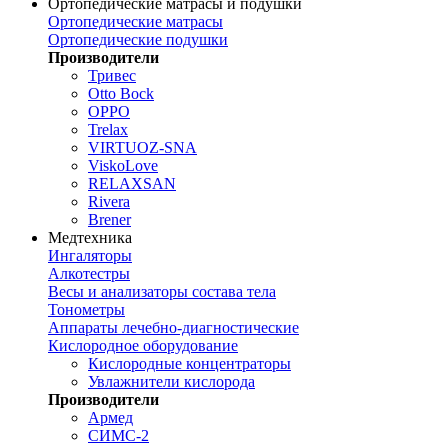
Ортопедические матрасы и подушки
Ортопедические матрасы
Ортопедические подушки
Производители
Тривес
Otto Bock
OPPO
Trelax
VIRTUOZ-SNA
ViskoLove
RELAXSAN
Rivera
Brener
Медтехника
Ингаляторы
Алкотестры
Весы и анализаторы состава тела
Тонометры
Аппараты лечебно-диагностические
Кислородное оборудование
Кислородные концентраторы
Увлажнители кислорода
Производители
Армед
СИМС-2