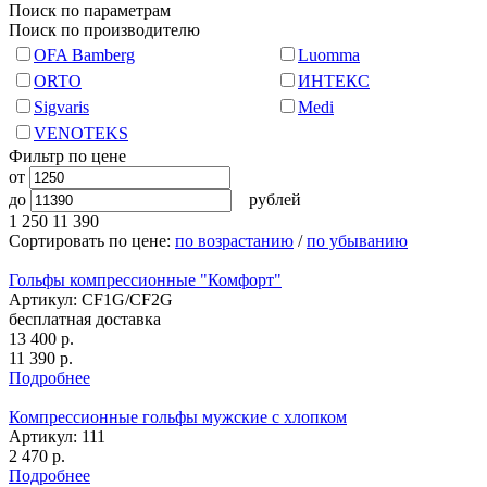
Поиск по параметрам
Поиск по производителю
OFA Bamberg
Luomma
ORTO
ИНТЕКС
Sigvaris
Medi
VENOTEKS
Фильтр по цене
от
до
рублей
1 250
11 390
Сортировать по цене:
по возрастанию
/
по убыванию
Гольфы компрессионные "Комфорт"
Артикул: CF1G/CF2G
бесплатная доставка
13 400
р.
11 390
р.
Подробнее
Компрессионные гольфы мужские с хлопком
Артикул: 111
2 470
р.
Подробнее