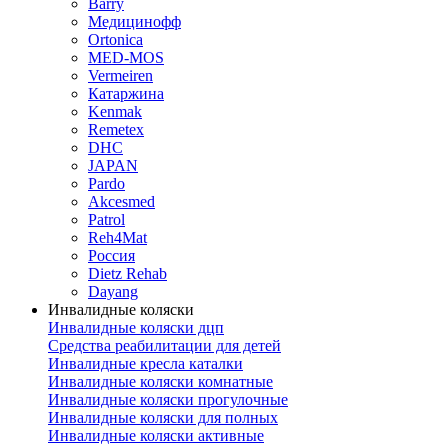
Barry
Медицинофф
Ortonica
MED-MOS
Vermeiren
Катаржина
Kenmak
Remetex
DHC
JAPAN
Pardo
Akcesmed
Patrol
Reh4Mat
Россия
Dietz Rehab
Dayang
Инвалидные коляски
Инвалидные коляски дцп
Средства реабилитации для детей
Инвалидные кресла каталки
Инвалидные коляски комнатные
Инвалидные коляски прогулочные
Инвалидные коляски для полных
Инвалидные коляски активные