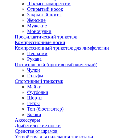
III класс компрессии
Открытый носок
Закрытый носок
Женские
Мужские
Моночулки
Профилактический трикотаж
Компрессионные носки
Компрессионный трикотаж для лимфологии
Перчатки
Рукава
Госпитальный (противоэмболический)
Чулки
Гольфы
Спортивный трикотаж
Майки
Футболки
Шорты
Гетры
Топ (бюстгалтер)
Брюки
Аксессуары
Диабетические носки
Средства от шрамов
Устройства для надевания трикотажа