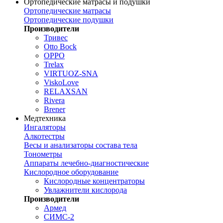
Ортопедические матрасы и подушки
Ортопедические матрасы
Ортопедические подушки
Производители
Тривес
Otto Bock
OPPO
Trelax
VIRTUOZ-SNA
ViskoLove
RELAXSAN
Rivera
Brener
Медтехника
Ингаляторы
Алкотестры
Весы и анализаторы состава тела
Тонометры
Аппараты лечебно-диагностические
Кислородное оборудование
Кислородные концентраторы
Увлажнители кислорода
Производители
Армед
СИМС-2