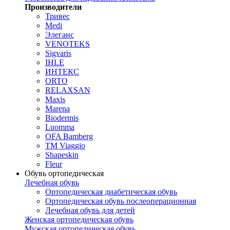
Производители
Тривес
Medi
Элеганс
VENOTEKS
Sigvaris
IHLE
ИНТЕКС
ORTO
RELAXSAN
Maxis
Marena
Biodermis
Luomma
OFA Bamberg
TM Viaggio
Shapeskin
Fleur
Обувь ортопедическая
Лечебная обувь
Ортопедическая диабетическая обувь
Ортопедическая обувь послеоперационная
Лечебная обувь для детей
Женская ортопедическая обувь
Мужская ортопедическая обувь