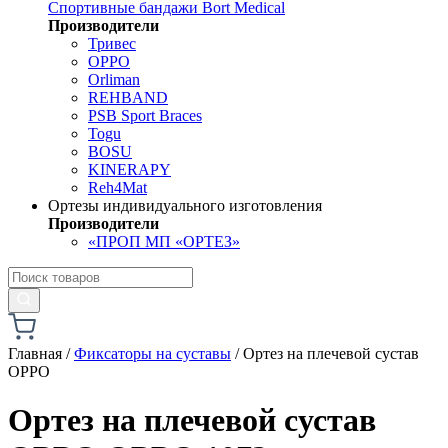
Спортивные бандажи Bort Medical
Производители
Тривес
OPPO
Orliman
REHBAND
PSB Sport Braces
Togu
BOSU
KINERAPY
Reh4Mat
Ортезы индивидуального изготовления
Производители
«ПРОП МП «ОРТЕЗ»
Главная
/
Фиксаторы на суставы
/
Ортез на плечевой сустав
OPPO
Ортез на плечевой сустав