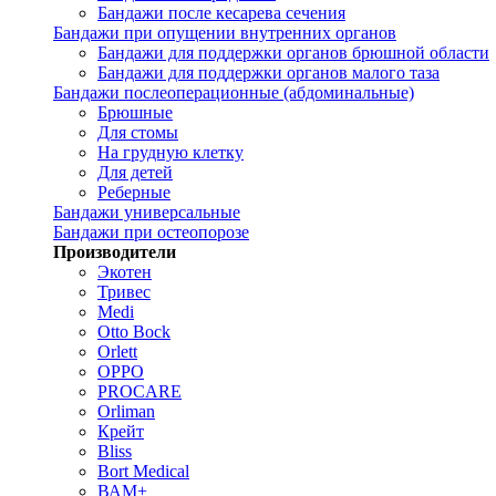
Бандажи после кесарева сечения
Бандажи при опущении внутренних органов
Бандажи для поддержки органов брюшной области
Бандажи для поддержки органов малого таза
Бандажи послеоперационные (абдоминальные)
Брюшные
Для стомы
На грудную клетку
Для детей
Реберные
Бандажи универсальные
Бандажи при остеопорозе
Производители
Экотен
Тривес
Medi
Otto Bock
Orlett
OPPO
PROCARE
Orliman
Крейт
Bliss
Bort Medical
ВАМ+