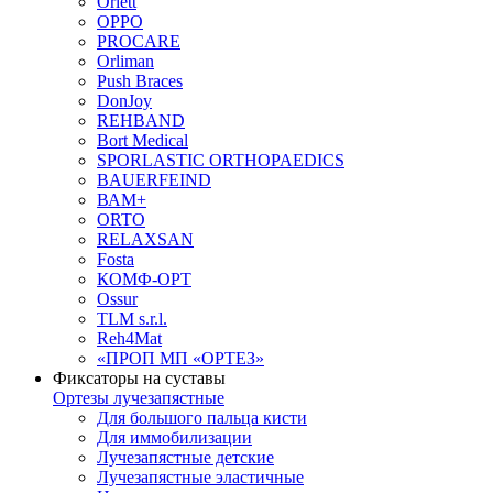
Orlett
OPPO
PROCARE
Orliman
Push Braces
DonJoy
REHBAND
Bort Medical
SPORLASTIC ORTHOPAEDICS
BAUERFEIND
ВАМ+
ORTO
RELAXSAN
Fosta
КОМФ-ОРТ
Ossur
TLM s.r.l.
Reh4Mat
«ПРОП МП «ОРТЕЗ»
Фиксаторы на суставы
Ортезы лучезапястные
Для большого пальца кисти
Для иммобилизации
Лучезапястные детские
Лучезапястные эластичные