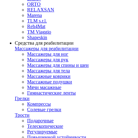
ORTO
RELAXSAN
Marena
TLM s.r.l.
Reh4Mat
TM Viaggio
Shapeskin
Средства для реабилитации
Массажеры для реабилитации
Массажеры для ног
Массажеры для рук
Массажеры для спины и шеи
Массажеры для тела
Массажные коврики
Массажные подушки
Мячи масажные
Гимнастические ленты
Грелки
Компрессы
Солевые грелки
Трости
Подарочные
Телескопические
Регулируемые
Повышенной устойчивости