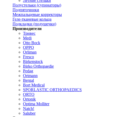
Летние стельки
Полустельки (супинаторы)
Подпяточники
Межпальцевые корректоры
Геле-тканевые кольца
Подкладки (подушечки)
Производители
Тривес
Medi
Otto Bock
OPPO
Orliman
Fresco
Birkenstock
Birko Orthopaedie
Pedag
Ortmann
Bergal
Bort Medical
SPORLASTIC ORTHOPAEDICS
ORTO
Ortonik
Optima Molliter
Natch!
Saluber