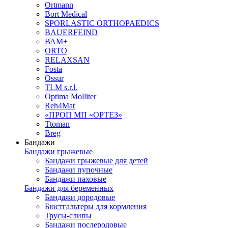
Ortmann
Bort Medical
SPORLASTIC ORTHOPAEDICS
BAUERFEIND
ВАМ+
ORTO
RELAXSAN
Fosta
Ossur
TLM s.r.l.
Optima Molliter
Reh4Mat
«ПРОП МП «ОРТЕЗ»
Ttoman
Breg
Бандажи
Бандажи грыжевые
Бандажи грыжевые для детей
Бандажи пупочные
Бандажи паховые
Бандажи для беременных
Бандажи дородовые
Бюстгальтеры для кормления
Трусы-слипы
Бандажи послеродовые