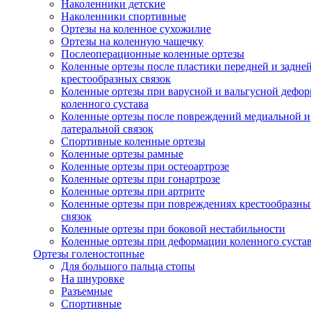
Наколенники детские
Наколенники спортивные
Ортезы на коленное сухожилие
Ортезы на коленную чашечку
Послеоперационные коленные ортезы
Коленные ортезы после пластики передней и задне
крестообразных связок
Коленные ортезы при варусной и вальгусной дефо
коленного сустава
Коленные ортезы после повреждений медиальной и
латеральной связок
Спортивные коленные ортезы
Коленные ортезы рамные
Коленные ортезы при остеоартрозе
Коленные ортезы при гонартрозе
Коленные ортезы при артрите
Коленные ортезы при повреждениях крестообразны
связок
Коленные ортезы при боковой нестабильности
Коленные ортезы при деформации коленного суста
Ортезы голеностопные
Для большого пальца стопы
На шнуровке
Разъемные
Спортивные