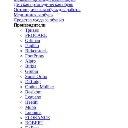
Детская ортопедическая обувь
Ортопедическая обувь для работы
Медицинская обувь
Средства ухода за обувью
Производители
Тривес
PROCARE
Orliman
Papillio
Birkenstock
FootPrints
Alpro
Birkis
Grubin
Sursil Ortho
Dr.Luigi
Optima Molliter
Bosikom
Leguano
Heelift
Mubb
Luomma
FLORANCE
ROBERT
Dr.Feet