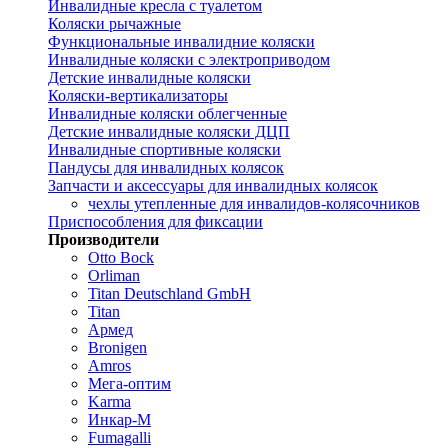
Инвалидные кресла с туалетом
Коляски рычажные
Функциональные инвалидние коляски
Инвалидные коляски с электроприводом
Детские инвалидные коляски
Коляски-вертикализаторы
Инвалидные коляски облегченные
Детские инвалидные коляски ДЦП
Инвалидные спортивные коляски
Пандусы для инвалидных колясок
Запчасти и аксессуары для инвалидных колясок
чехлы утепленные для инвалидов-колясочников
Приспособления для фиксации
Производители
Otto Bock
Orliman
Titan Deutschland GmbH
Titan
Армед
Bronigen
Amros
Мега-оптим
Karma
Инкар-М
Fumagalli