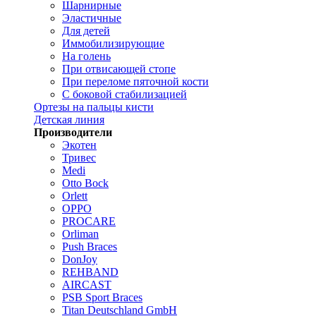
Шарнирные
Эластичные
Для детей
Иммобилизирующие
На голень
При отвисающей стопе
При переломе пяточной кости
С боковой стабилизацией
Ортезы на пальцы кисти
Детская линия
Производители
Экотен
Тривес
Medi
Otto Bock
Orlett
OPPO
PROCARE
Orliman
Push Braces
DonJoy
REHBAND
AIRCAST
PSB Sport Braces
Titan Deutschland GmbH