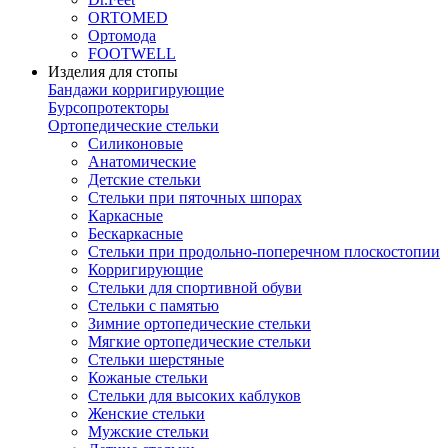
ORTOMED
Ортомода
FOOTWELL
Изделия для стопы
Бандажи корригирующие
Бурсопротекторы
Ортопедические стельки
Силиконовые
Анатомические
Детские стельки
Стельки при пяточных шпорах
Каркасные
Бескаркасные
Стельки при продольно-поперечном плоскостопии
Корригирующие
Стельки для спортивной обуви
Стельки с памятью
Зимние ортопедические стельки
Мягкие ортопедические стельки
Стельки шерстяные
Кожаные стельки
Стельки для высоких каблуков
Женские стельки
Мужские стельки