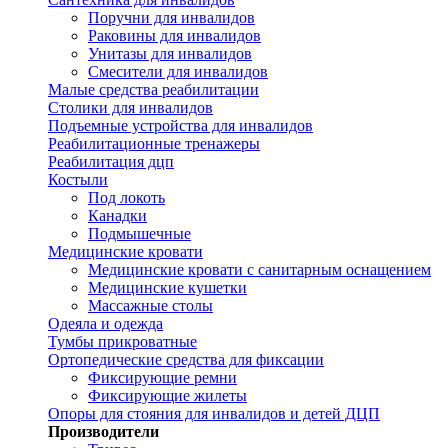
Поручни для инвалидов
Раковины для инвалидов
Унитазы для инвалидов
Смесители для инвалидов
Малые средства реабилитации
Столики для инвалидов
Подъемные устройства для инвалидов
Реабилитационные тренажеры
Реабилитация дцп
Костыли
Под локоть
Канадки
Подмышечные
Медицинские кровати
Медицинские кровати с санитарным оснащением
Медицинские кушетки
Массажные столы
Одеяла и одежда
Тумбы прикроватные
Ортопедические средства для фиксации
Фиксирующие ремни
Фиксирующие жилеты
Опоры для стояния для инвалидов и детей ДЦП
Производители