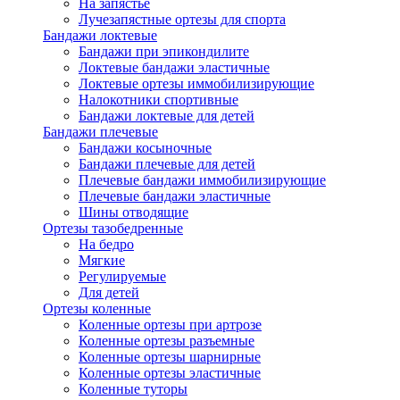
На запястье
Лучезапястные ортезы для спорта
Бандажи локтевые
Бандажи при эпикондилите
Локтевые бандажи эластичные
Локтевые ортезы иммобилизирующие
Налокотники спортивные
Бандажи локтевые для детей
Бандажи плечевые
Бандажи косыночные
Бандажи плечевые для детей
Плечевые бандажи иммобилизирующие
Плечевые бандажи эластичные
Шины отводящие
Ортезы тазобедренные
На бедро
Мягкие
Регулируемые
Для детей
Ортезы коленные
Коленные ортезы при артрозе
Коленные ортезы разъемные
Коленные ортезы шарнирные
Коленные ортезы эластичные
Коленные туторы