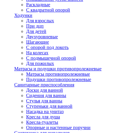
Раскладные
С квадратной опорой
Ходунки
Для взрослых
При дцп
Для детей
Двухуровневые
Шагающие
С опорой под локоть
На колесах
С подмышечной опорой
Для пожилых
Матрасы и подушки противопролежневые
Матрасы противопролежневые
Подушки противопролежневые
Санитарные приспособления
Доски для ванной
Сидения для ванны
Стулья для ванны
Ступеньки для ванной
Насадка на унитаз
Кресла для душа
Кресла-туалеты
Опорные и настенные поручни
Сантехника для инвалидов