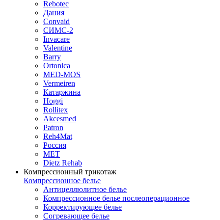
Rebotec
Дания
Convaid
СИМС-2
Invacare
Valentine
Barry
Ortonica
MED-MOS
Vermeiren
Катаржина
Hoggi
Rollitex
Akcesmed
Patron
Reh4Mat
Россия
МЕТ
Dietz Rehab
Компрессионный трикотаж
Компрессионное белье
Антицеллюлитное белье
Компрессионное белье послеоперационное
Корректирующее белье
Согревающее белье