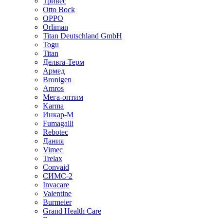
Тривес
Otto Bock
OPPO
Orliman
Titan Deutschland GmbH
Togu
Titan
Дельта-Терм
Армед
Bronigen
Amros
Мега-оптим
Karma
Инкар-М
Fumagalli
Rebotec
Дания
Vimec
Trelax
Convaid
СИМС-2
Invacare
Valentine
Burmeier
Grand Health Care