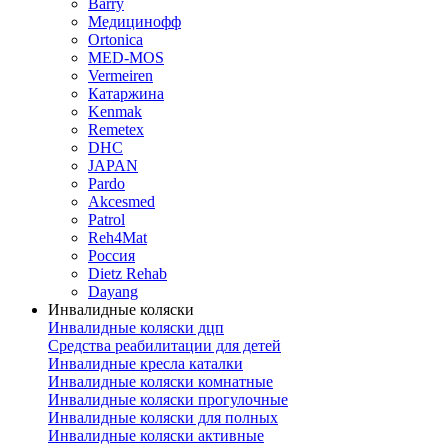
Barry
Медицинофф
Ortonica
MED-MOS
Vermeiren
Катаржина
Kenmak
Remetex
DHC
JAPAN
Pardo
Akcesmed
Patrol
Reh4Mat
Россия
Dietz Rehab
Dayang
Инвалидные коляски
Инвалидные коляски дцп
Средства реабилитации для детей
Инвалидные кресла каталки
Инвалидные коляски комнатные
Инвалидные коляски прогулочные
Инвалидные коляски для полных
Инвалидные коляски активные