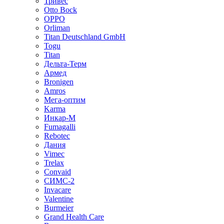
Тривес
Otto Bock
OPPO
Orliman
Titan Deutschland GmbH
Togu
Titan
Дельта-Терм
Армед
Bronigen
Amros
Мега-оптим
Karma
Инкар-М
Fumagalli
Rebotec
Дания
Vimec
Trelax
Convaid
СИМС-2
Invacare
Valentine
Burmeier
Grand Health Care