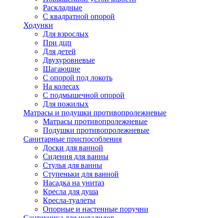
Раскладные
С квадратной опорой
Ходунки
Для взрослых
При дцп
Для детей
Двухуровневые
Шагающие
С опорой под локоть
На колесах
С подмышечной опорой
Для пожилых
Матрасы и подушки противопролежневые
Матрасы противопролежневые
Подушки противопролежневые
Санитарные приспособления
Доски для ванной
Сидения для ванны
Стулья для ванны
Ступеньки для ванной
Насадка на унитаз
Кресла для душа
Кресла-туалеты
Опорные и настенные поручни
Сантехника для инвалидов