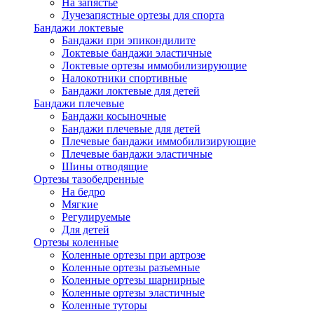
На запястье
Лучезапястные ортезы для спорта
Бандажи локтевые
Бандажи при эпикондилите
Локтевые бандажи эластичные
Локтевые ортезы иммобилизирующие
Налокотники спортивные
Бандажи локтевые для детей
Бандажи плечевые
Бандажи косыночные
Бандажи плечевые для детей
Плечевые бандажи иммобилизирующие
Плечевые бандажи эластичные
Шины отводящие
Ортезы тазобедренные
На бедро
Мягкие
Регулируемые
Для детей
Ортезы коленные
Коленные ортезы при артрозе
Коленные ортезы разъемные
Коленные ортезы шарнирные
Коленные ортезы эластичные
Коленные туторы