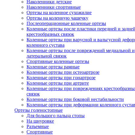
Наколенники детские
Наколенники спортивные
Ортезы на коленное сухожилие
Ортезы на коленную чашечку
Послеоперационные коленные ортезы
Коленные ортезы после пластики передней и задне
крестообразных связок
Коленные ортезы при варусной и вальгусной дефо
коленного сустава
Коленные ортезы после повреждений медиальной и
латеральной связок
Спортивные коленные ортезы
Коленные ортезы рамные
Коленные ортезы при остеоартрозе
Коленные ортезы при гонартрозе
Коленные ортезы при артрите
Коленные ортезы при повреждениях крестообразны
связок
Коленные ортезы при боковой нестабильности
Коленные ортезы при деформации коленного суста
Ортезы голеностопные
Для большого пальца стопы
На шнуровке
Разъемные
Спортивные