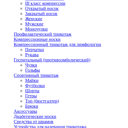
III класс компрессии
Открытый носок
Закрытый носок
Женские
Мужские
Моночулки
Профилактический трикотаж
Компрессионные носки
Компрессионный трикотаж для лимфологии
Перчатки
Рукава
Госпитальный (противоэмболический)
Чулки
Гольфы
Спортивный трикотаж
Майки
Футболки
Шорты
Гетры
Топ (бюстгалтер)
Брюки
Аксессуары
Диабетические носки
Средства от шрамов
Устройства для надевания трикотажа