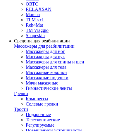
ORTO
RELAXSAN
Marena
TLM s.r.l.
Reh4Mat
TM Viaggio
Shapeskin
Средства для реабилитации
Массажеры для реабилитации
Массажеры для ног
Массажеры для рук
Массажеры для спины и шеи
Массажеры для тела
Массажные коврики
Массажные подушки
Мячи масажные
Гимнастические ленты
Грелки
Компрессы
Солевые грелки
Трости
Подарочные
Телескопические
Регулируемые
Повышенной устойчивости