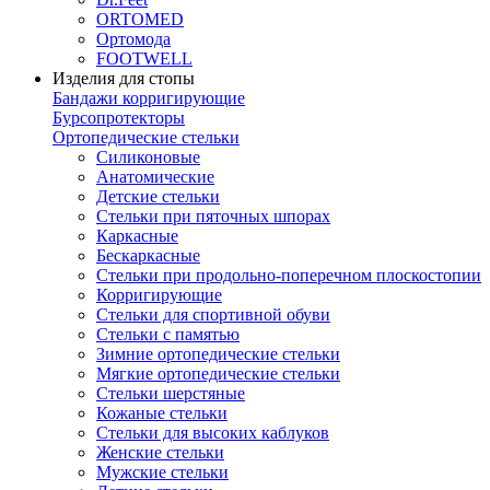
ORTOMED
Ортомода
FOOTWELL
Изделия для стопы
Бандажи корригирующие
Бурсопротекторы
Ортопедические стельки
Силиконовые
Анатомические
Детские стельки
Стельки при пяточных шпорах
Каркасные
Бескаркасные
Стельки при продольно-поперечном плоскостопии
Корригирующие
Стельки для спортивной обуви
Стельки с памятью
Зимние ортопедические стельки
Мягкие ортопедические стельки
Стельки шерстяные
Кожаные стельки
Стельки для высоких каблуков
Женские стельки
Мужские стельки