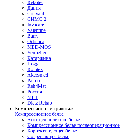
Rebotec
Дания
Convaid
СИМС-2
Invacare
Valentine
Barry
Ortonica
MED-MOS
Vermeiren
Катаржина
Hoggi
Rollitex
Akcesmed
Patron
Reh4Mat
Россия
МЕТ
Dietz Rehab
Компрессионный трикотаж
Компрессионное белье
Антицеллюлитное белье
Компрессионное белье послеоперационное
Корректирующее белье
Согревающее белье