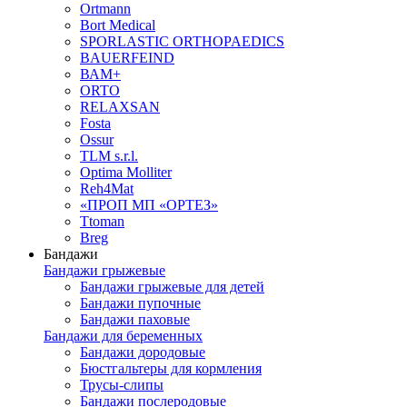
Ortmann
Bort Medical
SPORLASTIC ORTHOPAEDICS
BAUERFEIND
ВАМ+
ORTO
RELAXSAN
Fosta
Ossur
TLM s.r.l.
Optima Molliter
Reh4Mat
«ПРОП МП «ОРТЕЗ»
Ttoman
Breg
Бандажи
Бандажи грыжевые
Бандажи грыжевые для детей
Бандажи пупочные
Бандажи паховые
Бандажи для беременных
Бандажи дородовые
Бюстгальтеры для кормления
Трусы-слипы
Бандажи послеродовые