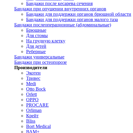
Бандажи после кесарева сечения
Бандажи при опущении внутренних органов
Бандажи для поддержки органов брюшной области
Бандажи для поддержки органов малого таза
Бандажи послеоперационные (абдоминальные)
Брюшные
Для стомы
На грудную клетку
Для детей
Реберные
Бандажи универсальные
Бандажи при остеопорозе
Производители
Экотен
Тривес
Medi
Otto Bock
Orlett
OPPO
PROCARE
Orliman
Крейт
Bliss
Bort Medical
ВАМ+