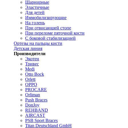
Шарнирные
Эластичные
Для детей
Иммобилизирующие
На голень
При отвисающей стопе
При переломе пяточной кости
С боковой стабилизацией
Ортезы на пальцы кисти
Детская линия
Производители
Экотен
Тривес
Medi
Otto Bock
Orlett
OPPO
PROCARE
Orliman
Push Braces
DonJoy
REHBAND
AIRCAST
PSB Sport Braces
Titan Deutschland GmbH