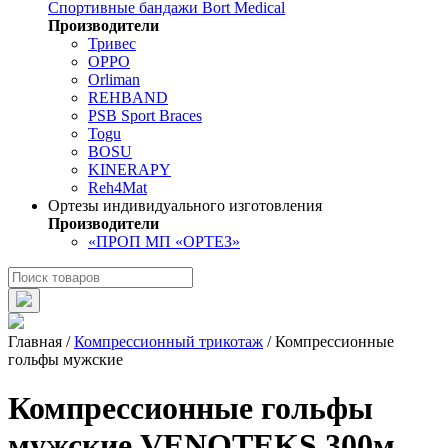
Спортивные бандажи Bort Medical
Производители
Тривес
OPPO
Orliman
REHBAND
PSB Sport Braces
Togu
BOSU
KINERAPY
Reh4Mat
Ортезы индивидуального изготовления
Производители
«ПРОП МП «ОРТЕЗ»
Главная
/
Компрессионный трикотаж
/
Компрессионные
гольфы мужские
Компрессионные гольфы
мужские VENOTEKS 300м