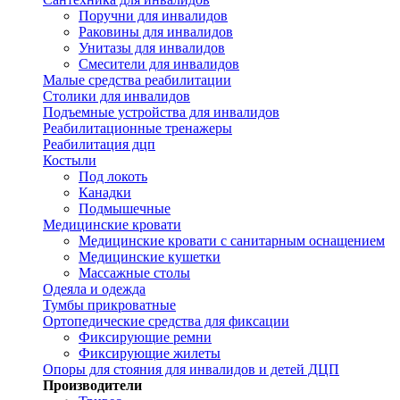
Поручни для инвалидов
Раковины для инвалидов
Унитазы для инвалидов
Смесители для инвалидов
Малые средства реабилитации
Столики для инвалидов
Подъемные устройства для инвалидов
Реабилитационные тренажеры
Реабилитация дцп
Костыли
Под локоть
Канадки
Подмышечные
Медицинские кровати
Медицинские кровати с санитарным оснащением
Медицинские кушетки
Массажные столы
Одеяла и одежда
Тумбы прикроватные
Ортопедические средства для фиксации
Фиксирующие ремни
Фиксирующие жилеты
Опоры для стояния для инвалидов и детей ДЦП
Производители