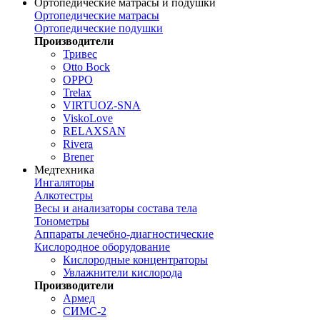
Ортопедические матрасы и подушки
Ортопедические матрасы
Ортопедические подушки
Производители
Тривес
Otto Bock
OPPO
Trelax
VIRTUOZ-SNA
ViskoLove
RELAXSAN
Rivera
Brener
Медтехника
Ингаляторы
Алкотестры
Весы и анализаторы состава тела
Тонометры
Аппараты лечебно-диагностические
Кислородное оборудование
Кислородные концентраторы
Увлажнители кислорода
Производители
Армед
СИМС-2