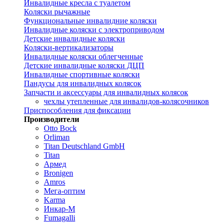
Инвалидные кресла с туалетом
Коляски рычажные
Функциональные инвалидние коляски
Инвалидные коляски с электроприводом
Детские инвалидные коляски
Коляски-вертикализаторы
Инвалидные коляски облегченные
Детские инвалидные коляски ДЦП
Инвалидные спортивные коляски
Пандусы для инвалидных колясок
Запчасти и аксессуары для инвалидных колясок
чехлы утепленные для инвалидов-колясочников
Приспособления для фиксации
Производители
Otto Bock
Orliman
Titan Deutschland GmbH
Titan
Армед
Bronigen
Amros
Мега-оптим
Karma
Инкар-М
Fumagalli