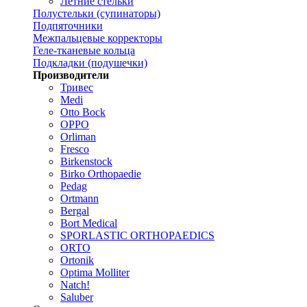
Летние стельки
Полустельки (супинаторы)
Подпяточники
Межпальцевые корректоры
Геле-тканевые кольца
Подкладки (подушечки)
Производители
Тривес
Medi
Otto Bock
OPPO
Orliman
Fresco
Birkenstock
Birko Orthopaedie
Pedag
Ortmann
Bergal
Bort Medical
SPORLASTIC ORTHOPAEDICS
ORTO
Ortonik
Optima Molliter
Natch!
Saluber