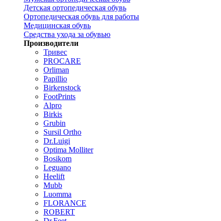
Детская ортопедическая обувь
Ортопедическая обувь для работы
Медицинская обувь
Средства ухода за обувью
Производители
Тривес
PROCARE
Orliman
Papillio
Birkenstock
FootPrints
Alpro
Birkis
Grubin
Sursil Ortho
Dr.Luigi
Optima Molliter
Bosikom
Leguano
Heelift
Mubb
Luomma
FLORANCE
ROBERT
Dr.Feet