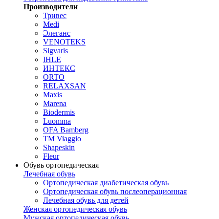
Производители
Тривес
Medi
Элеганс
VENOTEKS
Sigvaris
IHLE
ИНТЕКС
ORTO
RELAXSAN
Maxis
Marena
Biodermis
Luomma
OFA Bamberg
TM Viaggio
Shapeskin
Fleur
Обувь ортопедическая
Лечебная обувь
Ортопедическая диабетическая обувь
Ортопедическая обувь послеоперационная
Лечебная обувь для детей
Женская ортопедическая обувь
Мужская ортопедическая обувь