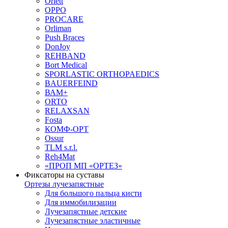
Orlett
OPPO
PROCARE
Orliman
Push Braces
DonJoy
REHBAND
Bort Medical
SPORLASTIC ORTHOPAEDICS
BAUERFEIND
ВАМ+
ORTO
RELAXSAN
Fosta
КОМФ-ОРТ
Ossur
TLM s.r.l.
Reh4Mat
«ПРОП МП «ОРТЕЗ»
Фиксаторы на суставы
Ортезы лучезапястные
Для большого пальца кисти
Для иммобилизации
Лучезапястные детские
Лучезапястные эластичные