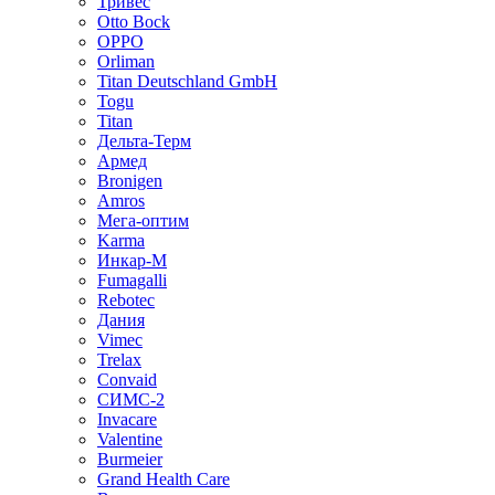
Тривес
Otto Bock
OPPO
Orliman
Titan Deutschland GmbH
Togu
Titan
Дельта-Терм
Армед
Bronigen
Amros
Мега-оптим
Karma
Инкар-М
Fumagalli
Rebotec
Дания
Vimec
Trelax
Convaid
СИМС-2
Invacare
Valentine
Burmeier
Grand Health Care