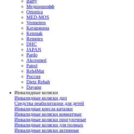
Barry
Медицинофф
Ortonica
MED-MOS
Vermeiren
Катаржина
Kenmak
Remetex
DHC
JAPAN
Pardo
Akcesmed
Patrol
Reh4Mat
Россия
Dietz Rehab
Dayang
Инвалидные коляски
Инвалидные коляски дцп
Средства реабилитации для детей
Инвалидные кресла каталки
Инвалидные коляски комнатные
Инвалидные коляски прогулочные
Инвалидные коляски для полных
Инвалидные коляски активные