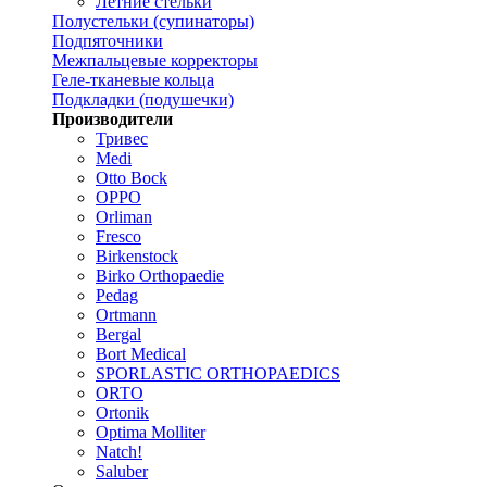
Летние стельки
Полустельки (супинаторы)
Подпяточники
Межпальцевые корректоры
Геле-тканевые кольца
Подкладки (подушечки)
Производители
Тривес
Medi
Otto Bock
OPPO
Orliman
Fresco
Birkenstock
Birko Orthopaedie
Pedag
Ortmann
Bergal
Bort Medical
SPORLASTIC ORTHOPAEDICS
ORTO
Ortonik
Optima Molliter
Natch!
Saluber