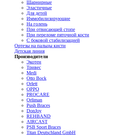
Шарнирные
Эластичные
Для детей
Иммобилизирующие
На голень
При отвисающей стопе
При переломе пяточной кости
С боковой стабилизацией
Ортезы на пальцы кисти
Детская линия
Производители
Экотен
Тривес
Medi
Otto Bock
Orlett
OPPO
PROCARE
Orliman
Push Braces
DonJoy
REHBAND
AIRCAST
PSB Sport Braces
Titan Deutschland GmbH