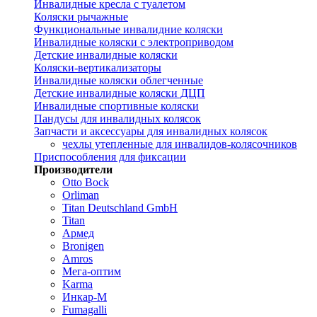
Инвалидные кресла с туалетом
Коляски рычажные
Функциональные инвалидние коляски
Инвалидные коляски с электроприводом
Детские инвалидные коляски
Коляски-вертикализаторы
Инвалидные коляски облегченные
Детские инвалидные коляски ДЦП
Инвалидные спортивные коляски
Пандусы для инвалидных колясок
Запчасти и аксессуары для инвалидных колясок
чехлы утепленные для инвалидов-колясочников
Приспособления для фиксации
Производители
Otto Bock
Orliman
Titan Deutschland GmbH
Titan
Армед
Bronigen
Amros
Мега-оптим
Karma
Инкар-М
Fumagalli