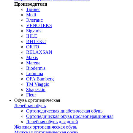
Производители
Тривес
Medi
Элеганс
VENOTEKS
Sigvaris
IHLE
ИНТЕКС
ORTO
RELAXSAN
Maxis
Marena
Biodermis
Luomma
OFA Bamberg
TM Viaggio
Shapeskin
Fleur
Обувь ортопедическая
Лечебная обувь
Ортопедическая диабетическая обувь
Ортопедическая обувь послеоперационная
Лечебная обувь для детей
Женская ортопедическая обувь
Мужская ортопедическая обувь