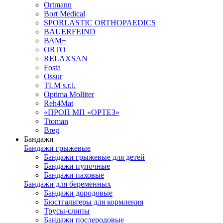
Ortmann
Bort Medical
SPORLASTIC ORTHOPAEDICS
BAUERFEIND
ВАМ+
ORTO
RELAXSAN
Fosta
Ossur
TLM s.r.l.
Optima Molliter
Reh4Mat
«ПРОП МП «ОРТЕЗ»
Ttoman
Breg
Бандажи
Бандажи грыжевые
Бандажи грыжевые для детей
Бандажи пупочные
Бандажи паховые
Бандажи для беременных
Бандажи дородовые
Бюстгальтеры для кормления
Трусы-слипы
Бандажи послеродовые