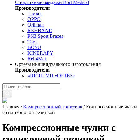
Спортивные бандажи Bort Medical
Производители
Тривес
OPPO
Orliman
REHBAND
PSB Sport Braces
Togu
BOSU
KINERAPY
Reh4Mat
Ортезы индивидуального изготовления
Производители
«ПРОП МП «ОРТЕЗ»
Главная
/
Компрессионный трикотаж
/
Компрессионные чулки
с силиконовой резинкой
Компрессионные чулки с
силиконовой резинкой