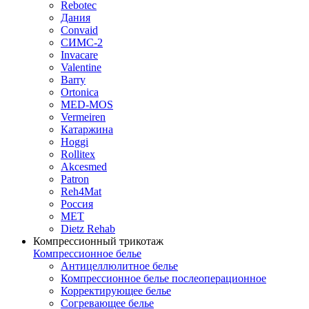
Rebotec
Дания
Convaid
СИМС-2
Invacare
Valentine
Barry
Ortonica
MED-MOS
Vermeiren
Катаржина
Hoggi
Rollitex
Akcesmed
Patron
Reh4Mat
Россия
МЕТ
Dietz Rehab
Компрессионный трикотаж
Компрессионное белье
Антицеллюлитное белье
Компрессионное белье послеоперационное
Корректирующее белье
Согревающее белье