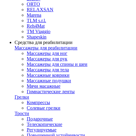
ORTO
RELAXSAN
Marena
TLM s.r.l.
Reh4Mat
TM Viaggio
Shapeskin
Средства для реабилитации
Массажеры для реабилитации
Массажеры для ног
Массажеры для рук
Массажеры для спины и шеи
Массажеры для тела
Массажные коврики
Массажные подушки
Мячи масажные
Гимнастические ленты
Грелки
Компрессы
Солевые грелки
Трости
Подарочные
Телескопические
Регулируемые
Повышенной устойчивости