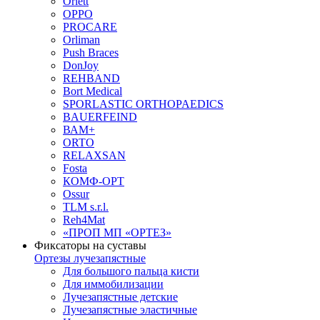
Orlett
OPPO
PROCARE
Orliman
Push Braces
DonJoy
REHBAND
Bort Medical
SPORLASTIC ORTHOPAEDICS
BAUERFEIND
ВАМ+
ORTO
RELAXSAN
Fosta
КОМФ-ОРТ
Ossur
TLM s.r.l.
Reh4Mat
«ПРОП МП «ОРТЕЗ»
Фиксаторы на суставы
Ортезы лучезапястные
Для большого пальца кисти
Для иммобилизации
Лучезапястные детские
Лучезапястные эластичные