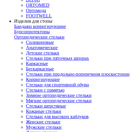
ORTOMED
Ортомода
FOOTWELL
Изделия для стопы
Бандажи корригирующие
Бурсопротекторы
Ортопедические стельки
Силиконовые
Анатомические
Детские стельки
Стельки при пяточных шпорах
Каркасные
Бескаркасные
Стельки при продольно-поперечном плоскостопии
Корригирующие
Стельки для спортивной обуви
Стельки с памятью
Зимние ортопедические стельки
Мягкие ортопедические стельки
Стельки шерстяные
Кожаные стельки
Стельки для высоких каблуков
Женские стельки
Мужские стельки