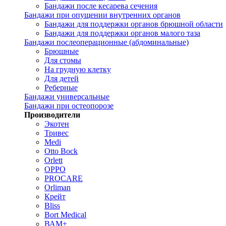
Бандажи после кесарева сечения
Бандажи при опущении внутренних органов
Бандажи для поддержки органов брюшной области
Бандажи для поддержки органов малого таза
Бандажи послеоперационные (абдоминальные)
Брюшные
Для стомы
На грудную клетку
Для детей
Реберные
Бандажи универсальные
Бандажи при остеопорозе
Производители
Экотен
Тривес
Medi
Otto Bock
Orlett
OPPO
PROCARE
Orliman
Крейт
Bliss
Bort Medical
ВАМ+