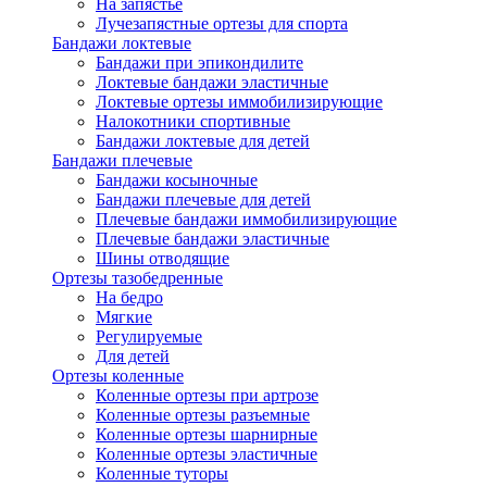
На запястье
Лучезапястные ортезы для спорта
Бандажи локтевые
Бандажи при эпикондилите
Локтевые бандажи эластичные
Локтевые ортезы иммобилизирующие
Налокотники спортивные
Бандажи локтевые для детей
Бандажи плечевые
Бандажи косыночные
Бандажи плечевые для детей
Плечевые бандажи иммобилизирующие
Плечевые бандажи эластичные
Шины отводящие
Ортезы тазобедренные
На бедро
Мягкие
Регулируемые
Для детей
Ортезы коленные
Коленные ортезы при артрозе
Коленные ортезы разъемные
Коленные ортезы шарнирные
Коленные ортезы эластичные
Коленные туторы