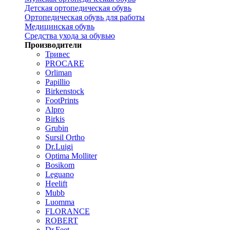
Детская ортопедическая обувь
Ортопедическая обувь для работы
Медицинская обувь
Средства ухода за обувью
Производители
Тривес
PROCARE
Orliman
Papillio
Birkenstock
FootPrints
Alpro
Birkis
Grubin
Sursil Ortho
Dr.Luigi
Optima Molliter
Bosikom
Leguano
Heelift
Mubb
Luomma
FLORANCE
ROBERT
Dr.Feet