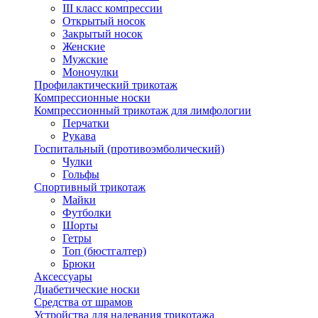
III класс компрессии
Открытый носок
Закрытый носок
Женские
Мужские
Моночулки
Профилактический трикотаж
Компрессионные носки
Компрессионный трикотаж для лимфологии
Перчатки
Рукава
Госпитальный (противоэмболический)
Чулки
Гольфы
Спортивный трикотаж
Майки
Футболки
Шорты
Гетры
Топ (бюстгалтер)
Брюки
Аксессуары
Диабетические носки
Средства от шрамов
Устройства для надевания трикотажа