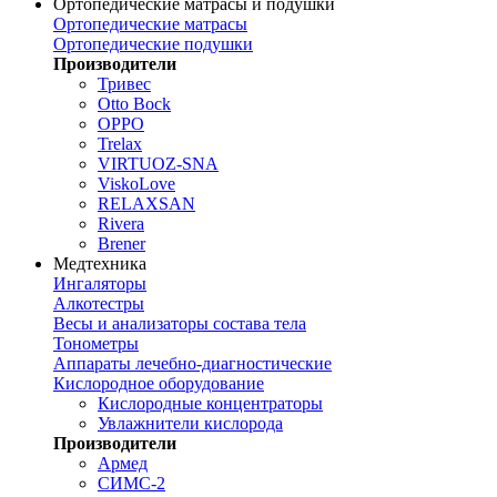
Ортопедические матрасы и подушки
Ортопедические матрасы
Ортопедические подушки
Производители
Тривес
Otto Bock
OPPO
Trelax
VIRTUOZ-SNA
ViskoLove
RELAXSAN
Rivera
Brener
Медтехника
Ингаляторы
Алкотестры
Весы и анализаторы состава тела
Тонометры
Аппараты лечебно-диагностические
Кислородное оборудование
Кислородные концентраторы
Увлажнители кислорода
Производители
Армед
СИМС-2