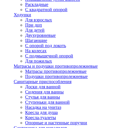
Раскладные
С квадратной опорой
Ходунки
Для взрослых
При дцп
Для детей
Двухуровневые
Шагающие
С опорой под локоть
На колесах
С подмышечной опорой
Для пожилых
Матрасы и подушки противопролежневые
Матрасы противопролежневые
Подушки противопролежневые
Санитарные приспособления
Доски для ванной
Сидения для ванны
Стулья для ванны
Ступеньки для ванной
Насадка на унитаз
Кресла для душа
Кресла-туалеты
Опорные и настенные поручни
Сантехника для инвалидов