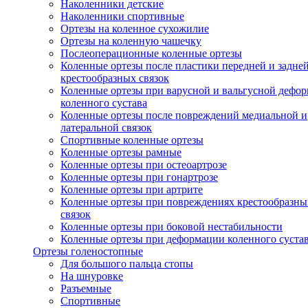
Наколенники детские
Наколенники спортивные
Ортезы на коленное сухожилие
Ортезы на коленную чашечку
Послеоперационные коленные ортезы
Коленные ортезы после пластики передней и задне
крестообразных связок
Коленные ортезы при варусной и вальгусной дефо
коленного сустава
Коленные ортезы после повреждений медиальной и
латеральной связок
Спортивные коленные ортезы
Коленные ортезы рамные
Коленные ортезы при остеоартрозе
Коленные ортезы при гонартрозе
Коленные ортезы при артрите
Коленные ортезы при повреждениях крестообразны
связок
Коленные ортезы при боковой нестабильности
Коленные ортезы при деформации коленного суста
Ортезы голеностопные
Для большого пальца стопы
На шнуровке
Разъемные
Спортивные