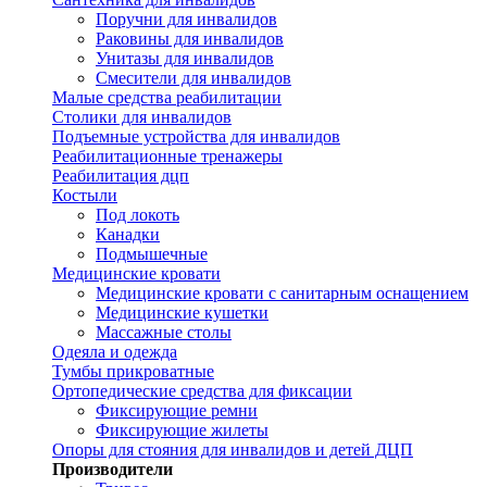
Поручни для инвалидов
Раковины для инвалидов
Унитазы для инвалидов
Смесители для инвалидов
Малые средства реабилитации
Столики для инвалидов
Подъемные устройства для инвалидов
Реабилитационные тренажеры
Реабилитация дцп
Костыли
Под локоть
Канадки
Подмышечные
Медицинские кровати
Медицинские кровати с санитарным оснащением
Медицинские кушетки
Массажные столы
Одеяла и одежда
Тумбы прикроватные
Ортопедические средства для фиксации
Фиксирующие ремни
Фиксирующие жилеты
Опоры для стояния для инвалидов и детей ДЦП
Производители