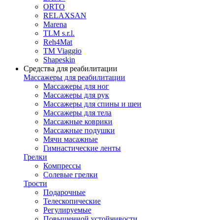
ORTO
RELAXSAN
Marena
TLM s.r.l.
Reh4Mat
TM Viaggio
Shapeskin
Средства для реабилитации
Массажеры для реабилитации
Массажеры для ног
Массажеры для рук
Массажеры для спины и шеи
Массажеры для тела
Массажные коврики
Массажные подушки
Мячи масажные
Гимнастические ленты
Грелки
Компрессы
Солевые грелки
Трости
Подарочные
Телескопические
Регулируемые
Повышенной устойчивости