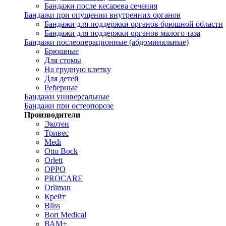
Бандажи после кесарева сечения
Бандажи при опущении внутренних органов
Бандажи для поддержки органов брюшной области
Бандажи для поддержки органов малого таза
Бандажи послеоперационные (абдоминальные)
Брюшные
Для стомы
На грудную клетку
Для детей
Реберные
Бандажи универсальные
Бандажи при остеопорозе
Производители
Экотен
Тривес
Medi
Otto Bock
Orlett
OPPO
PROCARE
Orliman
Крейт
Bliss
Bort Medical
ВАМ+