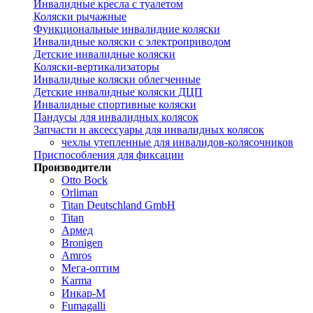
Инвалидные кресла с туалетом
Коляски рычажные
Функциональные инвалидние коляски
Инвалидные коляски с электроприводом
Детские инвалидные коляски
Коляски-вертикализаторы
Инвалидные коляски облегченные
Детские инвалидные коляски ДЦП
Инвалидные спортивные коляски
Пандусы для инвалидных колясок
Запчасти и аксессуары для инвалидных колясок
чехлы утепленные для инвалидов-колясочников
Приспособления для фиксации
Производители
Otto Bock
Orliman
Titan Deutschland GmbH
Titan
Армед
Bronigen
Amros
Мега-оптим
Karma
Инкар-М
Fumagalli