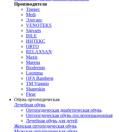
Производители
Тривес
Medi
Элеганс
VENOTEKS
Sigvaris
IHLE
ИНТЕКС
ORTO
RELAXSAN
Maxis
Marena
Biodermis
Luomma
OFA Bamberg
TM Viaggio
Shapeskin
Fleur
Обувь ортопедическая
Лечебная обувь
Ортопедическая диабетическая обувь
Ортопедическая обувь послеоперационная
Лечебная обувь для детей
Женская ортопедическая обувь
Мужская ортопедическая обувь