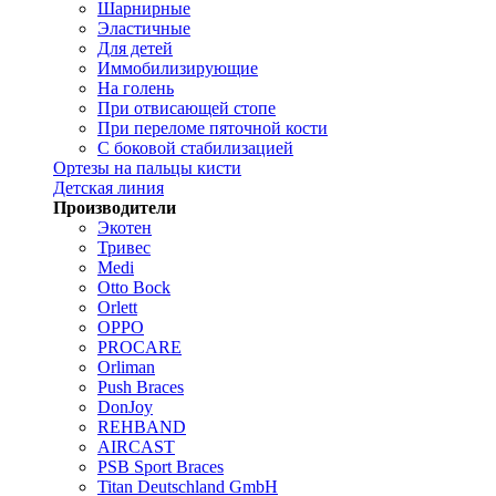
Шарнирные
Эластичные
Для детей
Иммобилизирующие
На голень
При отвисающей стопе
При переломе пяточной кости
С боковой стабилизацией
Ортезы на пальцы кисти
Детская линия
Производители
Экотен
Тривес
Medi
Otto Bock
Orlett
OPPO
PROCARE
Orliman
Push Braces
DonJoy
REHBAND
AIRCAST
PSB Sport Braces
Titan Deutschland GmbH