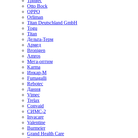
Тривес
Otto Bock
OPPO
Orliman
Titan Deutschland GmbH
Togu
Titan
Дельта-Терм
Армед
Bronigen
Amros
Мега-оптим
Karma
Инкар-М
Fumagalli
Rebotec
Дания
Vimec
Trelax
Convaid
СИМС-2
Invacare
Valentine
Burmeier
Grand Health Care