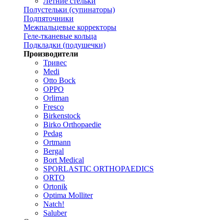
Летние стельки
Полустельки (супинаторы)
Подпяточники
Межпальцевые корректоры
Геле-тканевые кольца
Подкладки (подушечки)
Производители
Тривес
Medi
Otto Bock
OPPO
Orliman
Fresco
Birkenstock
Birko Orthopaedie
Pedag
Ortmann
Bergal
Bort Medical
SPORLASTIC ORTHOPAEDICS
ORTO
Ortonik
Optima Molliter
Natch!
Saluber