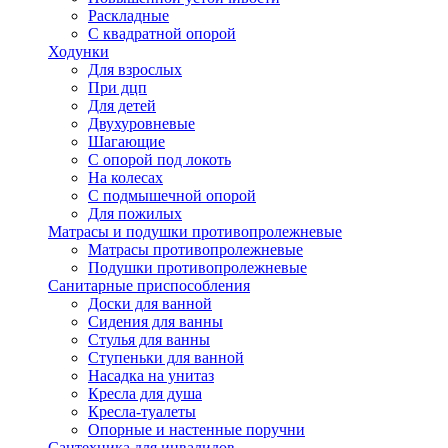
Раскладные
С квадратной опорой
Ходунки
Для взрослых
При дцп
Для детей
Двухуровневые
Шагающие
С опорой под локоть
На колесах
С подмышечной опорой
Для пожилых
Матрасы и подушки противопролежневые
Матрасы противопролежневые
Подушки противопролежневые
Санитарные приспособления
Доски для ванной
Сидения для ванны
Стулья для ванны
Ступеньки для ванной
Насадка на унитаз
Кресла для душа
Кресла-туалеты
Опорные и настенные поручни
Сантехника для инвалидов