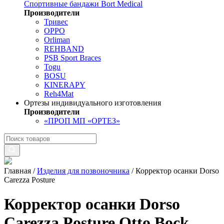
Спортивные бандажи Bort Medical
Производители
Тривес
OPPO
Orliman
REHBAND
PSB Sport Braces
Togu
BOSU
KINERAPY
Reh4Mat
Ортезы индивидуального изготовления
Производители
«ПРОП МП «ОРТЕЗ»
Главная
/
Изделия для позвоночника
/
Корректор осанки Dorso
Carezza Posture
Корректор осанки Dorso
Carezza Posture Otto Bock