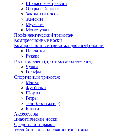
III класс компрессии
Открытый носок
Закрытый носок
Женские
Мужские
Моночулки
Профилактический трикотаж
Компрессионные носки
Компрессионный трикотаж для лимфологии
Перчатки
Рукава
Госпитальный (противоэмболический)
Чулки
Гольфы
Спортивный трикотаж
Майки
Футболки
Шорты
Гетры
Топ (бюстгалтер)
Брюки
Аксессуары
Диабетические носки
Средства от шрамов
Устройства для надевания трикотажа