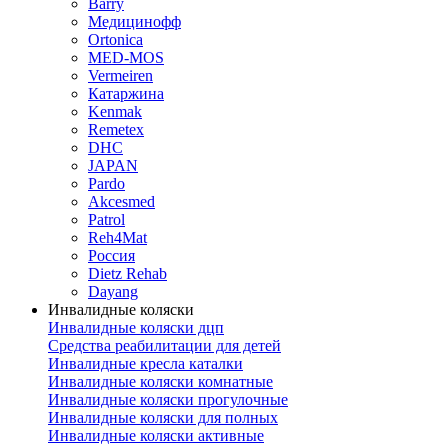
Barry
Медицинофф
Ortonica
MED-MOS
Vermeiren
Катаржина
Kenmak
Remetex
DHC
JAPAN
Pardo
Akcesmed
Patrol
Reh4Mat
Россия
Dietz Rehab
Dayang
Инвалидные коляски
Инвалидные коляски дцп
Средства реабилитации для детей
Инвалидные кресла каталки
Инвалидные коляски комнатные
Инвалидные коляски прогулочные
Инвалидные коляски для полных
Инвалидные коляски активные