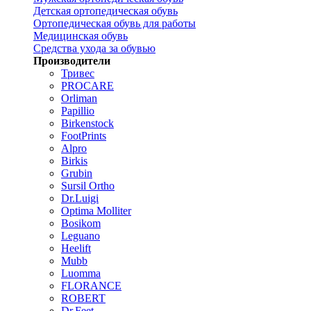
Детская ортопедическая обувь
Ортопедическая обувь для работы
Медицинская обувь
Средства ухода за обувью
Производители
Тривес
PROCARE
Orliman
Papillio
Birkenstock
FootPrints
Alpro
Birkis
Grubin
Sursil Ortho
Dr.Luigi
Optima Molliter
Bosikom
Leguano
Heelift
Mubb
Luomma
FLORANCE
ROBERT
Dr.Feet