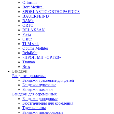
Ortmann
Bort Medical
SPORLASTIC ORTHOPAEDICS
BAUERFEIND
ВАМ+
ORTO
RELAXSAN
Fosta
Ossur
TLM s.r.l.
Optima Molliter
Reh4Mat
«ПРОП МП «ОРТЕЗ»
Ttoman
Breg
Бандажи
Бандажи грыжевые
Бандажи грыжевые для детей
Бандажи пупочные
Бандажи паховые
Бандажи для беременных
Бандажи дородовые
Бюстгальтеры для кормления
Трусы-слипы
Бандажи послеродовые