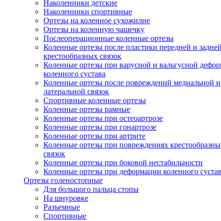
Наколенники детские
Наколенники спортивные
Ортезы на коленное сухожилие
Ортезы на коленную чашечку
Послеоперационные коленные ортезы
Коленные ортезы после пластики передней и задне
крестообразных связок
Коленные ортезы при варусной и вальгусной дефо
коленного сустава
Коленные ортезы после повреждений медиальной и
латеральной связок
Спортивные коленные ортезы
Коленные ортезы рамные
Коленные ортезы при остеоартрозе
Коленные ортезы при гонартрозе
Коленные ортезы при артрите
Коленные ортезы при повреждениях крестообразны
связок
Коленные ортезы при боковой нестабильности
Коленные ортезы при деформации коленного суста
Ортезы голеностопные
Для большого пальца стопы
На шнуровке
Разъемные
Спортивные