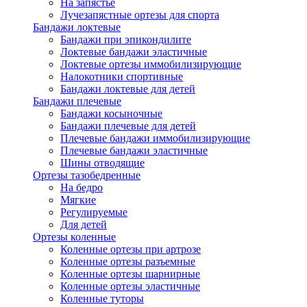
На запястье
Лучезапястные ортезы для спорта
Бандажи локтевые
Бандажи при эпикондилите
Локтевые бандажи эластичные
Локтевые ортезы иммобилизирующие
Налокотники спортивные
Бандажи локтевые для детей
Бандажи плечевые
Бандажи косыночные
Бандажи плечевые для детей
Плечевые бандажи иммобилизирующие
Плечевые бандажи эластичные
Шины отводящие
Ортезы тазобедренные
На бедро
Мягкие
Регулируемые
Для детей
Ортезы коленные
Коленные ортезы при артрозе
Коленные ортезы разъемные
Коленные ортезы шарнирные
Коленные ортезы эластичные
Коленные туторы