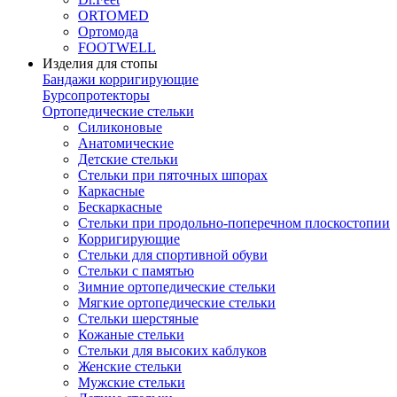
ORTOMED
Ортомода
FOOTWELL
Изделия для стопы
Бандажи корригирующие
Бурсопротекторы
Ортопедические стельки
Силиконовые
Анатомические
Детские стельки
Стельки при пяточных шпорах
Каркасные
Бескаркасные
Стельки при продольно-поперечном плоскостопии
Корригирующие
Стельки для спортивной обуви
Стельки с памятью
Зимние ортопедические стельки
Мягкие ортопедические стельки
Стельки шерстяные
Кожаные стельки
Стельки для высоких каблуков
Женские стельки
Мужские стельки