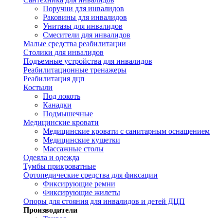
Поручни для инвалидов
Раковины для инвалидов
Унитазы для инвалидов
Смесители для инвалидов
Малые средства реабилитации
Столики для инвалидов
Подъемные устройства для инвалидов
Реабилитационные тренажеры
Реабилитация дцп
Костыли
Под локоть
Канадки
Подмышечные
Медицинские кровати
Медицинские кровати с санитарным оснащением
Медицинские кушетки
Массажные столы
Одеяла и одежда
Тумбы прикроватные
Ортопедические средства для фиксации
Фиксирующие ремни
Фиксирующие жилеты
Опоры для стояния для инвалидов и детей ДЦП
Производители