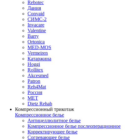
Rebotec
Дания
Convaid
СИМС-2
Invacare
Valentine
Barry
Ortonica
MED-MOS
Vermeiren
Катаржина
Hoggi
Rollitex
Akcesmed
Patron
Reh4Mat
Россия
МЕТ
Dietz Rehab
Компрессионный трикотаж
Компрессионное белье
Антицеллюлитное белье
Компрессионное белье послеоперационное
Корректирующее белье
Согревающее белье