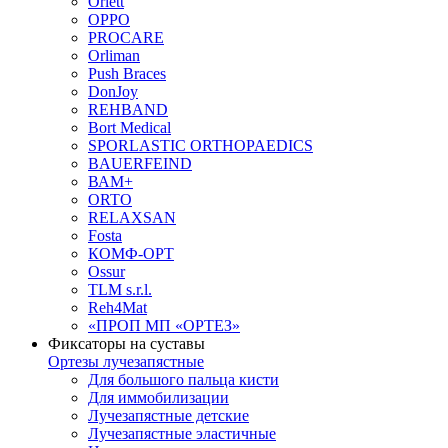
Orlett
OPPO
PROCARE
Orliman
Push Braces
DonJoy
REHBAND
Bort Medical
SPORLASTIC ORTHOPAEDICS
BAUERFEIND
ВАМ+
ORTO
RELAXSAN
Fosta
КОМФ-ОРТ
Ossur
TLM s.r.l.
Reh4Mat
«ПРОП МП «ОРТЕЗ»
Фиксаторы на суставы
Ортезы лучезапястные
Для большого пальца кисти
Для иммобилизации
Лучезапястные детские
Лучезапястные эластичные