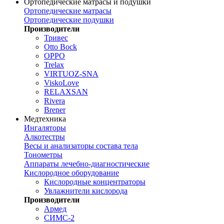
Ортопедические матрасы и подушки
Ортопедические матрасы
Ортопедические подушки
Производители
Тривес
Otto Bock
OPPO
Trelax
VIRTUOZ-SNA
ViskoLove
RELAXSAN
Rivera
Brener
Медтехника
Ингаляторы
Алкотестры
Весы и анализаторы состава тела
Тонометры
Аппараты лечебно-диагностические
Кислородное оборудование
Кислородные концентраторы
Увлажнители кислорода
Производители
Армед
СИМС-2