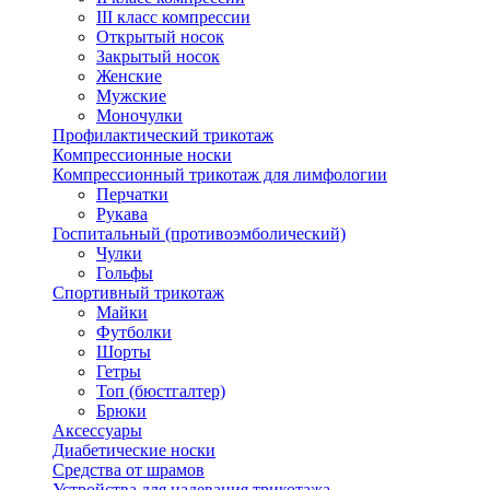
III класс компрессии
Открытый носок
Закрытый носок
Женские
Мужские
Моночулки
Профилактический трикотаж
Компрессионные носки
Компрессионный трикотаж для лимфологии
Перчатки
Рукава
Госпитальный (противоэмболический)
Чулки
Гольфы
Спортивный трикотаж
Майки
Футболки
Шорты
Гетры
Топ (бюстгалтер)
Брюки
Аксессуары
Диабетические носки
Средства от шрамов
Устройства для надевания трикотажа