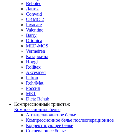
Rebotec
Дания
Convaid
СИМС-2
Invacare
Valentine
Barry
Ortonica
MED-MOS
Vermeiren
Катаржина
Hoggi
Rollitex
Akcesmed
Patron
Reh4Mat
Россия
МЕТ
Dietz Rehab
Компрессионный трикотаж
Компрессионное белье
Антицеллюлитное белье
Компрессионное белье послеоперационное
Корректирующее белье
Согревающее белье