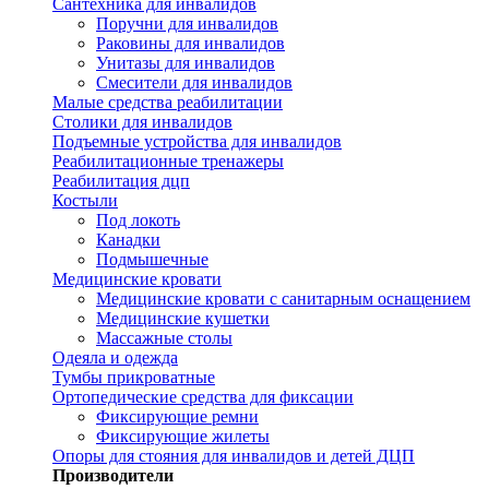
Сантехника для инвалидов
Поручни для инвалидов
Раковины для инвалидов
Унитазы для инвалидов
Смесители для инвалидов
Малые средства реабилитации
Столики для инвалидов
Подъемные устройства для инвалидов
Реабилитационные тренажеры
Реабилитация дцп
Костыли
Под локоть
Канадки
Подмышечные
Медицинские кровати
Медицинские кровати с санитарным оснащением
Медицинские кушетки
Массажные столы
Одеяла и одежда
Тумбы прикроватные
Ортопедические средства для фиксации
Фиксирующие ремни
Фиксирующие жилеты
Опоры для стояния для инвалидов и детей ДЦП
Производители