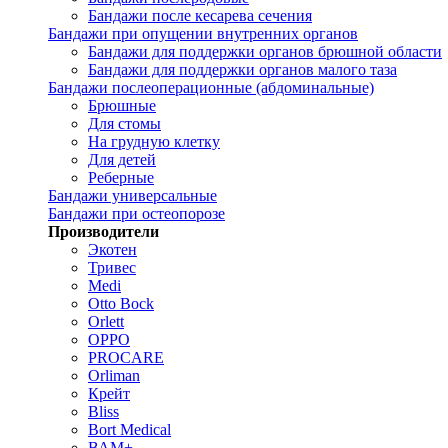
Бандажи после кесарева сечения
Бандажи при опущении внутренних органов
Бандажи для поддержки органов брюшной области
Бандажи для поддержки органов малого таза
Бандажи послеоперационные (абдоминальные)
Брюшные
Для стомы
На грудную клетку
Для детей
Реберные
Бандажи универсальные
Бандажи при остеопорозе
Производители
Экотен
Тривес
Medi
Otto Bock
Orlett
OPPO
PROCARE
Orliman
Крейт
Bliss
Bort Medical
ВАМ+