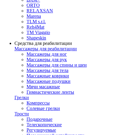
ORTO
RELAXSAN
Marena
TLM s.r.l.
Reh4Mat
TM Viaggio
Shapeskin
Средства для реабилитации
Массажеры для реабилитации
Массажеры для ног
Массажеры для рук
Массажеры для спины и шеи
Массажеры для тела
Массажные коврики
Массажные подушки
Мячи масажные
Гимнастические ленты
Грелки
Компрессы
Солевые грелки
Трости
Подарочные
Телескопические
Регулируемые