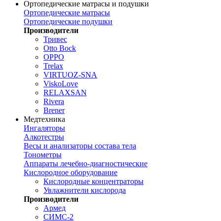
Ортопедические матрасы и подушки
Ортопедические матрасы
Ортопедические подушки
Производители
Тривес
Otto Bock
OPPO
Trelax
VIRTUOZ-SNA
ViskoLove
RELAXSAN
Rivera
Brener
Медтехника
Ингаляторы
Алкотестры
Весы и анализаторы состава тела
Тонометры
Аппараты лечебно-диагностические
Кислородное оборудование
Кислородные концентраторы
Увлажнители кислорода
Производители
Армед
СИМС-2