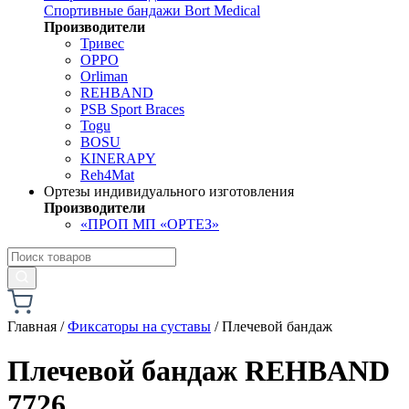
Спортивные бандажи Bort Medical
Производители
Тривес
OPPO
Orliman
REHBAND
PSB Sport Braces
Togu
BOSU
KINERAPY
Reh4Mat
Ортезы индивидуального изготовления
Производители
«ПРОП МП «ОРТЕЗ»
Главная
/
Фиксаторы на суставы
/
Плечевой бандаж
Плечевой бандаж REHBAND
7726