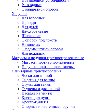
Повышенной устойчивости
Раскладные
С квадратной опорой
Ходунки
Для взрослых
При дцп
Для детей
Двухуровневые
Шагающие
С опорой под локоть
На колесах
С подмышечной опорой
Для пожилых
Матрасы и подушки противопролежневые
Матрасы противопролежневые
Подушки противопролежневые
Санитарные приспособления
Доски для ванной
Сидения для ванны
Стулья для ванны
Ступеньки для ванной
Насадка на унитаз
Кресла для душа
Кресла-туалеты
Опорные и настенные поручни