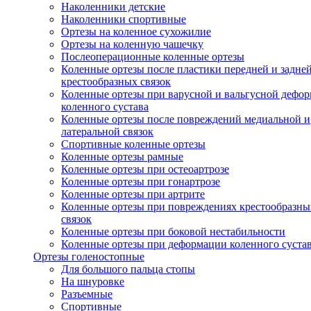
Наколенники детские
Наколенники спортивные
Ортезы на коленное сухожилие
Ортезы на коленную чашечку
Послеоперационные коленные ортезы
Коленные ортезы после пластики передней и задне
крестообразных связок
Коленные ортезы при варусной и вальгусной дефо
коленного сустава
Коленные ортезы после повреждений медиальной и
латеральной связок
Спортивные коленные ортезы
Коленные ортезы рамные
Коленные ортезы при остеоартрозе
Коленные ортезы при гонартрозе
Коленные ортезы при артрите
Коленные ортезы при повреждениях крестообразны
связок
Коленные ортезы при боковой нестабильности
Коленные ортезы при деформации коленного суста
Ортезы голеностопные
Для большого пальца стопы
На шнуровке
Разъемные
Спортивные