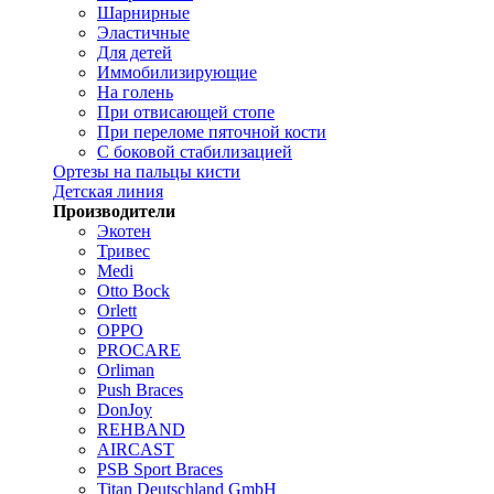
Шарнирные
Эластичные
Для детей
Иммобилизирующие
На голень
При отвисающей стопе
При переломе пяточной кости
С боковой стабилизацией
Ортезы на пальцы кисти
Детская линия
Производители
Экотен
Тривес
Medi
Otto Bock
Orlett
OPPO
PROCARE
Orliman
Push Braces
DonJoy
REHBAND
AIRCAST
PSB Sport Braces
Titan Deutschland GmbH