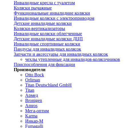
Инвалидные кресла с туалетом
Коляски рычажные
Функциональные инвалидние коляски
Инвалидные коляски с электроприводом
Детские инвалидные коляски
Коляски-вертикализаторы
Инвалидные коляски облегченные
Детские инвалидные коляски ДЦП
Инвалидные спортивные коляски
Пандусы для инвалидных колясок
Запчасти и аксессуары для инвалидных колясок
чехлы утепленные для инвалидов-колясочников
Приспособления для фиксации
Производители
Otto Bock
Orliman
Titan Deutschland GmbH
Titan
Армед
Bronigen
Amros
Мега-оптим
Karma
Инкар-М
Fumagalli