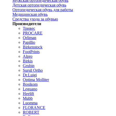
Мужская ортопедическая обувь
Детская ортопедическая обувь
Ортопедическая обувь для работы
Медицинская обувь
Средства ухода за обувью
Производители
Тривес
PROCARE
Orliman
Papillio
Birkenstock
FootPrints
Alpro
Birkis
Grubin
Sursil Ortho
Dr.Luigi
Optima Molliter
Bosikom
Leguano
Heelift
Mubb
Luomma
FLORANCE
ROBERT