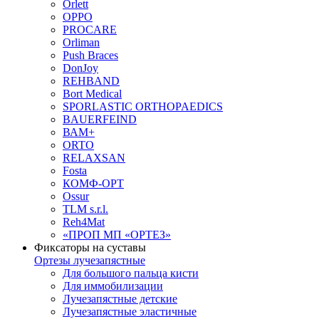
Orlett
OPPO
PROCARE
Orliman
Push Braces
DonJoy
REHBAND
Bort Medical
SPORLASTIC ORTHOPAEDICS
BAUERFEIND
ВАМ+
ORTO
RELAXSAN
Fosta
КОМФ-ОРТ
Ossur
TLM s.r.l.
Reh4Mat
«ПРОП МП «ОРТЕЗ»
Фиксаторы на суставы
Ортезы лучезапястные
Для большого пальца кисти
Для иммобилизации
Лучезапястные детские
Лучезапястные эластичные