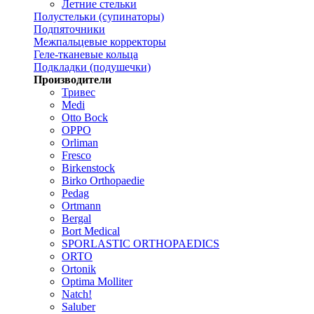
Летние стельки
Полустельки (супинаторы)
Подпяточники
Межпальцевые корректоры
Геле-тканевые кольца
Подкладки (подушечки)
Производители
Тривес
Medi
Otto Bock
OPPO
Orliman
Fresco
Birkenstock
Birko Orthopaedie
Pedag
Ortmann
Bergal
Bort Medical
SPORLASTIC ORTHOPAEDICS
ORTO
Ortonik
Optima Molliter
Natch!
Saluber