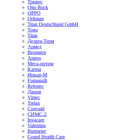
Тривес
Otto Bock
OPPO
Orliman
Titan Deutschland GmbH
Togu
Titan
Дельта-Терм
Армед
Bronigen
Amros
Мега-оптим
Karma
Инкар-М
Fumagalli
Rebotec
Дания
Vimec
Trelax
Convaid
СИМС-2
Invacare
Valentine
Burmeier
Grand Health Care