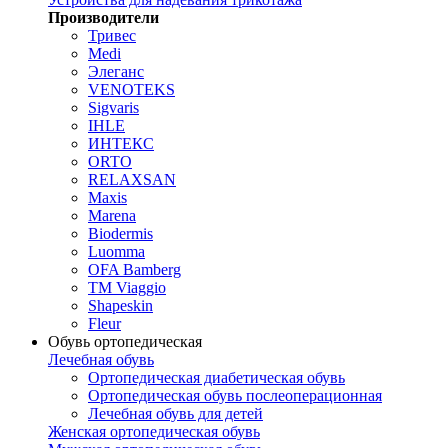
Производители
Тривес
Medi
Элеганс
VENOTEKS
Sigvaris
IHLE
ИНТЕКС
ORTO
RELAXSAN
Maxis
Marena
Biodermis
Luomma
OFA Bamberg
TM Viaggio
Shapeskin
Fleur
Обувь ортопедическая
Лечебная обувь
Ортопедическая диабетическая обувь
Ортопедическая обувь послеоперационная
Лечебная обувь для детей
Женская ортопедическая обувь