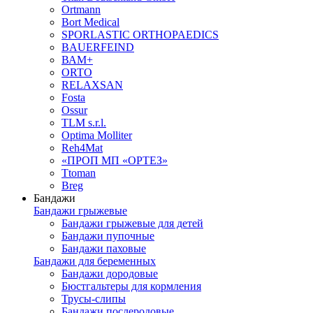
Ortmann
Bort Medical
SPORLASTIC ORTHOPAEDICS
BAUERFEIND
ВАМ+
ORTO
RELAXSAN
Fosta
Ossur
TLM s.r.l.
Optima Molliter
Reh4Mat
«ПРОП МП «ОРТЕЗ»
Ttoman
Breg
Бандажи
Бандажи грыжевые
Бандажи грыжевые для детей
Бандажи пупочные
Бандажи паховые
Бандажи для беременных
Бандажи дородовые
Бюстгальтеры для кормления
Трусы-слипы
Бандажи послеродовые