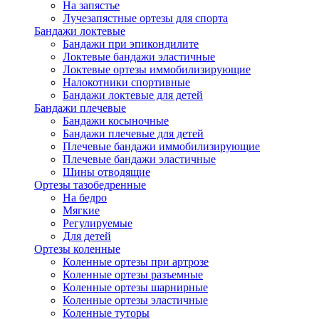
На запястье
Лучезапястные ортезы для спорта
Бандажи локтевые
Бандажи при эпикондилите
Локтевые бандажи эластичные
Локтевые ортезы иммобилизирующие
Налокотники спортивные
Бандажи локтевые для детей
Бандажи плечевые
Бандажи косыночные
Бандажи плечевые для детей
Плечевые бандажи иммобилизирующие
Плечевые бандажи эластичные
Шины отводящие
Ортезы тазобедренные
На бедро
Мягкие
Регулируемые
Для детей
Ортезы коленные
Коленные ортезы при артрозе
Коленные ортезы разъемные
Коленные ортезы шарнирные
Коленные ортезы эластичные
Коленные туторы