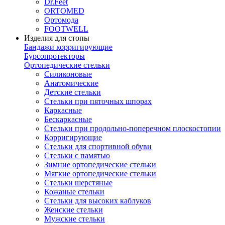
Dr.Feet
ORTOMED
Ортомода
FOOTWELL
Изделия для стопы
Бандажи корригирующие
Бурсопротекторы
Ортопедические стельки
Силиконовые
Анатомические
Детские стельки
Стельки при пяточных шпорах
Каркасные
Бескаркасные
Стельки при продольно-поперечном плоскостопии
Корригирующие
Стельки для спортивной обуви
Стельки с памятью
Зимние ортопедические стельки
Мягкие ортопедические стельки
Стельки шерстяные
Кожаные стельки
Стельки для высоких каблуков
Женские стельки
Мужские стельки