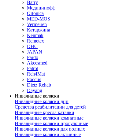
Barry
Медицинофф
Ortonica
MED-MOS
Vermeiren
Катаржина
Kenmak
Remetex
DHC
JAPAN
Pardo
Akcesmed
Patrol
Reh4Mat
Россия
Dietz Rehab
Dayang
Инвалидные коляски
Инвалидные коляски дцп
Средства реабилитации для детей
Инвалидные кресла каталки
Инвалидные коляски комнатные
Инвалидные коляски прогулочные
Инвалидные коляски для полных
Инвалидные коляски активные