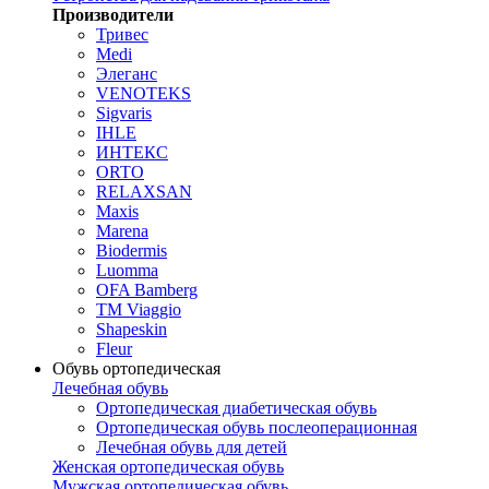
Производители
Тривес
Medi
Элеганс
VENOTEKS
Sigvaris
IHLE
ИНТЕКС
ORTO
RELAXSAN
Maxis
Marena
Biodermis
Luomma
OFA Bamberg
TM Viaggio
Shapeskin
Fleur
Обувь ортопедическая
Лечебная обувь
Ортопедическая диабетическая обувь
Ортопедическая обувь послеоперационная
Лечебная обувь для детей
Женская ортопедическая обувь
Мужская ортопедическая обувь