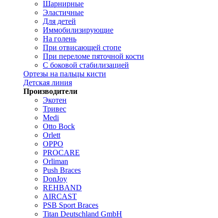
Шарнирные
Эластичные
Для детей
Иммобилизирующие
На голень
При отвисающей стопе
При переломе пяточной кости
С боковой стабилизацией
Ортезы на пальцы кисти
Детская линия
Производители
Экотен
Тривес
Medi
Otto Bock
Orlett
OPPO
PROCARE
Orliman
Push Braces
DonJoy
REHBAND
AIRCAST
PSB Sport Braces
Titan Deutschland GmbH