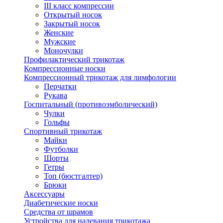
III класс компрессии
Открытый носок
Закрытый носок
Женские
Мужские
Моночулки
Профилактический трикотаж
Компрессионные носки
Компрессионный трикотаж для лимфологии
Перчатки
Рукава
Госпитальный (противоэмболический)
Чулки
Гольфы
Спортивный трикотаж
Майки
Футболки
Шорты
Гетры
Топ (бюстгалтер)
Брюки
Аксессуары
Диабетические носки
Средства от шрамов
Устройства для надевания трикотажа