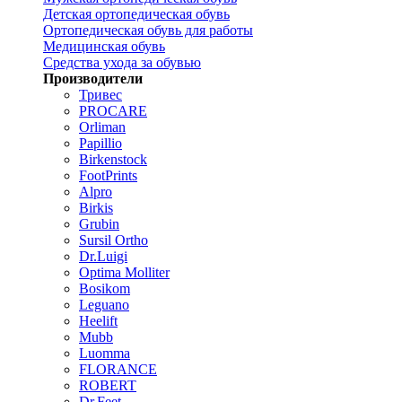
Детская ортопедическая обувь
Ортопедическая обувь для работы
Медицинская обувь
Средства ухода за обувью
Производители
Тривес
PROCARE
Orliman
Papillio
Birkenstock
FootPrints
Alpro
Birkis
Grubin
Sursil Ortho
Dr.Luigi
Optima Molliter
Bosikom
Leguano
Heelift
Mubb
Luomma
FLORANCE
ROBERT
Dr.Feet