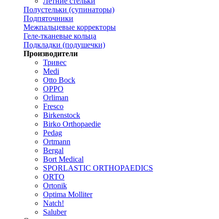
Летние стельки
Полустельки (супинаторы)
Подпяточники
Межпальцевые корректоры
Геле-тканевые кольца
Подкладки (подушечки)
Производители
Тривес
Medi
Otto Bock
OPPO
Orliman
Fresco
Birkenstock
Birko Orthopaedie
Pedag
Ortmann
Bergal
Bort Medical
SPORLASTIC ORTHOPAEDICS
ORTO
Ortonik
Optima Molliter
Natch!
Saluber