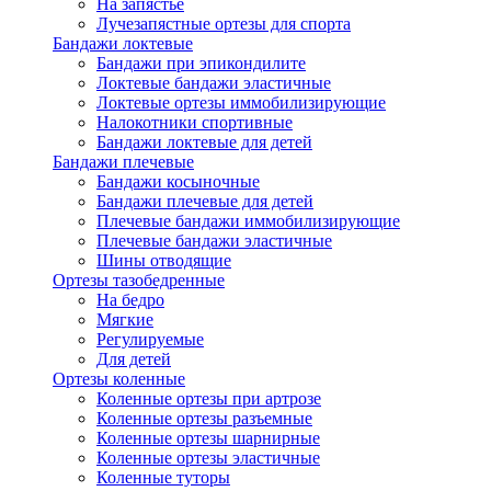
На запястье
Лучезапястные ортезы для спорта
Бандажи локтевые
Бандажи при эпикондилите
Локтевые бандажи эластичные
Локтевые ортезы иммобилизирующие
Налокотники спортивные
Бандажи локтевые для детей
Бандажи плечевые
Бандажи косыночные
Бандажи плечевые для детей
Плечевые бандажи иммобилизирующие
Плечевые бандажи эластичные
Шины отводящие
Ортезы тазобедренные
На бедро
Мягкие
Регулируемые
Для детей
Ортезы коленные
Коленные ортезы при артрозе
Коленные ортезы разъемные
Коленные ортезы шарнирные
Коленные ортезы эластичные
Коленные туторы