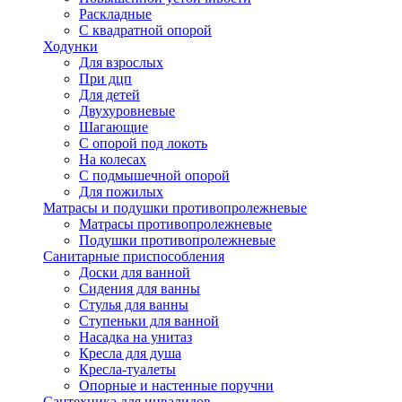
Раскладные
С квадратной опорой
Ходунки
Для взрослых
При дцп
Для детей
Двухуровневые
Шагающие
С опорой под локоть
На колесах
С подмышечной опорой
Для пожилых
Матрасы и подушки противопролежневые
Матрасы противопролежневые
Подушки противопролежневые
Санитарные приспособления
Доски для ванной
Сидения для ванны
Стулья для ванны
Ступеньки для ванной
Насадка на унитаз
Кресла для душа
Кресла-туалеты
Опорные и настенные поручни
Сантехника для инвалидов