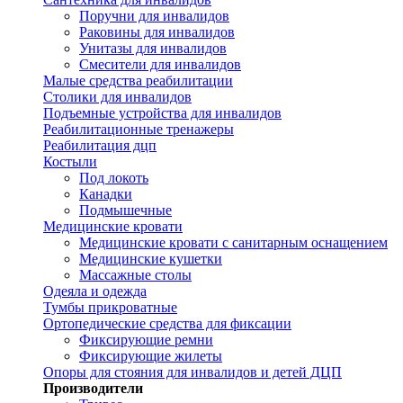
Поручни для инвалидов
Раковины для инвалидов
Унитазы для инвалидов
Смесители для инвалидов
Малые средства реабилитации
Столики для инвалидов
Подъемные устройства для инвалидов
Реабилитационные тренажеры
Реабилитация дцп
Костыли
Под локоть
Канадки
Подмышечные
Медицинские кровати
Медицинские кровати с санитарным оснащением
Медицинские кушетки
Массажные столы
Одеяла и одежда
Тумбы прикроватные
Ортопедические средства для фиксации
Фиксирующие ремни
Фиксирующие жилеты
Опоры для стояния для инвалидов и детей ДЦП
Производители