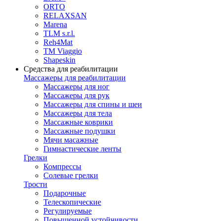
ORTO
RELAXSAN
Marena
TLM s.r.l.
Reh4Mat
TM Viaggio
Shapeskin
Средства для реабилитации
Массажеры для реабилитации
Массажеры для ног
Массажеры для рук
Массажеры для спины и шеи
Массажеры для тела
Массажные коврики
Массажные подушки
Мячи масажные
Гимнастические ленты
Грелки
Компрессы
Солевые грелки
Трости
Подарочные
Телескопические
Регулируемые
Повышенной устойчивости