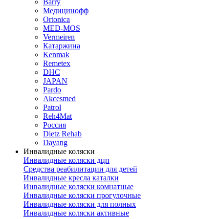
Barry
Медицинофф
Ortonica
MED-MOS
Vermeiren
Катаржина
Kenmak
Remetex
DHC
JAPAN
Pardo
Akcesmed
Patrol
Reh4Mat
Россия
Dietz Rehab
Dayang
Инвалидные коляски
Инвалидные коляски дцп
Средства реабилитации для детей
Инвалидные кресла каталки
Инвалидные коляски комнатные
Инвалидные коляски прогулочные
Инвалидные коляски для полных
Инвалидные коляски активные