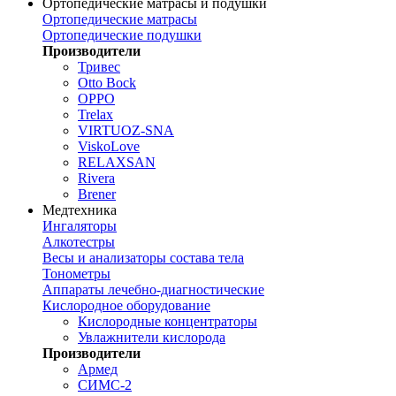
Ортопедические матрасы и подушки
Ортопедические матрасы
Ортопедические подушки
Производители
Тривес
Otto Bock
OPPO
Trelax
VIRTUOZ-SNA
ViskoLove
RELAXSAN
Rivera
Brener
Медтехника
Ингаляторы
Алкотестры
Весы и анализаторы состава тела
Тонометры
Аппараты лечебно-диагностические
Кислородное оборудование
Кислородные концентраторы
Увлажнители кислорода
Производители
Армед
СИМС-2