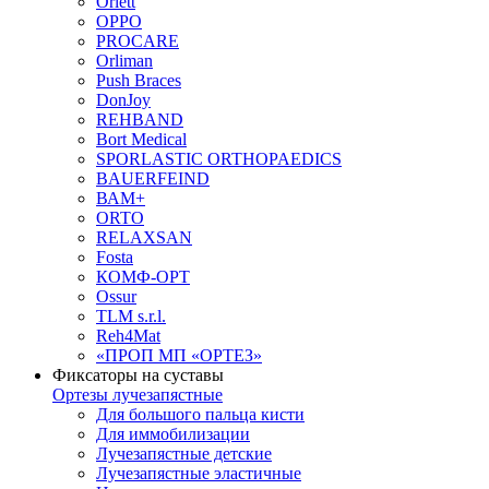
Orlett
OPPO
PROCARE
Orliman
Push Braces
DonJoy
REHBAND
Bort Medical
SPORLASTIC ORTHOPAEDICS
BAUERFEIND
ВАМ+
ORTO
RELAXSAN
Fosta
КОМФ-ОРТ
Ossur
TLM s.r.l.
Reh4Mat
«ПРОП МП «ОРТЕЗ»
Фиксаторы на суставы
Ортезы лучезапястные
Для большого пальца кисти
Для иммобилизации
Лучезапястные детские
Лучезапястные эластичные