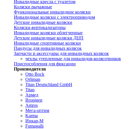
Инвалидные кресла с туалетом
Коляски рычажные
Функциональные инвалидние коляски
Инвалидные коляски с электроприводом
Детские инвалидные коляски
Коляски-вертикализаторы
Инвалидные коляски облегченные
Детские инвалидные коляски ДЦП
Инвалидные спортивные коляски
Пандусы для инвалидных колясок
Запчасти и аксессуары для инвалидных колясок
чехлы утепленные для инвалидов-колясочников
Приспособления для фиксации
Производители
Otto Bock
Orliman
Titan Deutschland GmbH
Titan
Армед
Bronigen
Amros
Мега-оптим
Karma
Инкар-М
Fumagalli