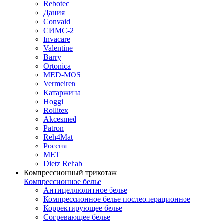
Rebotec
Дания
Convaid
СИМС-2
Invacare
Valentine
Barry
Ortonica
MED-MOS
Vermeiren
Катаржина
Hoggi
Rollitex
Akcesmed
Patron
Reh4Mat
Россия
МЕТ
Dietz Rehab
Компрессионный трикотаж
Компрессионное белье
Антицеллюлитное белье
Компрессионное белье послеоперационное
Корректирующее белье
Согревающее белье