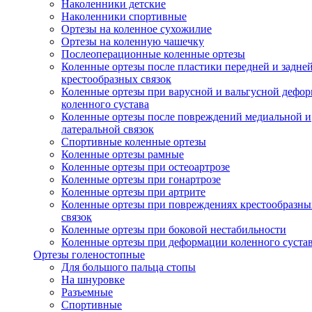
Наколенники детские
Наколенники спортивные
Ортезы на коленное сухожилие
Ортезы на коленную чашечку
Послеоперационные коленные ортезы
Коленные ортезы после пластики передней и задне
крестообразных связок
Коленные ортезы при варусной и вальгусной дефо
коленного сустава
Коленные ортезы после повреждений медиальной и
латеральной связок
Спортивные коленные ортезы
Коленные ортезы рамные
Коленные ортезы при остеоартрозе
Коленные ортезы при гонартрозе
Коленные ортезы при артрите
Коленные ортезы при повреждениях крестообразны
связок
Коленные ортезы при боковой нестабильности
Коленные ортезы при деформации коленного суста
Ортезы голеностопные
Для большого пальца стопы
На шнуровке
Разъемные
Спортивные