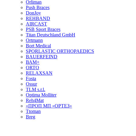
Orliman
Push Braces
DonJoy
REHBAND
AIRCAST
PSB Sport Braces
Titan Deutschland GmbH
Ortmann
Bort Medical
SPORLASTIC ORTHOPAEDICS
BAUERFEIND
ВАМ+
ORTO
RELAXSAN
Fosta
Ossur
TLM s.r.l.
Optima Molliter
Reh4Mat
«ПРОП МП «ОРТЕЗ»
Ttoman
Breg