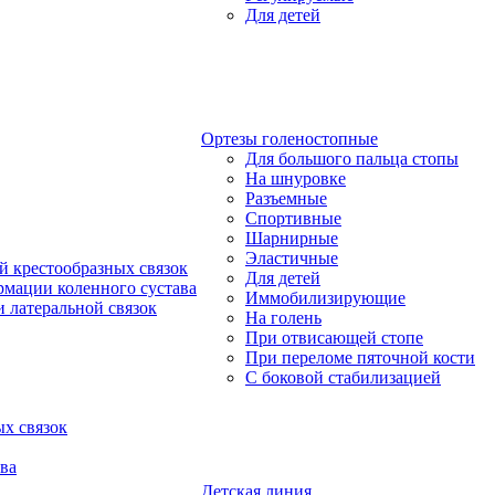
Для детей
Ортезы голеностопные
Для большого пальца стопы
На шнуровке
Разъемные
Спортивные
Шарнирные
Эластичные
й крестообразных связок
Для детей
рмации коленного сустава
Иммобилизирующие
 латеральной связок
На голень
При отвисающей стопе
При переломе пяточной кости
С боковой стабилизацией
х связок
ва
Детская линия