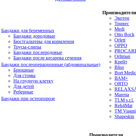
Производители
Экотен
Тривес
Medi
Бандажи для беременных
Otto Bock
Бандажи дородовые
Orlett
Бюстгальтеры для кормления
OPPO
Трусы-слипы
PROCAR
Бандажи послеродовые
Orliman
Бандажи после кесарева сечения
Крейт
Бандажи послеоперационные (абдоминальные)
Bliss
Брюшные
Bort Medic
Для стомы
ВАМ+
На грудную клетку
ORTO
Для детей
RELAXS
Реберные
Marena
Бандажи при остеопорозе
TLM s.r.l.
Reh4Mat
TM Viaggi
Shapeskin
Производители