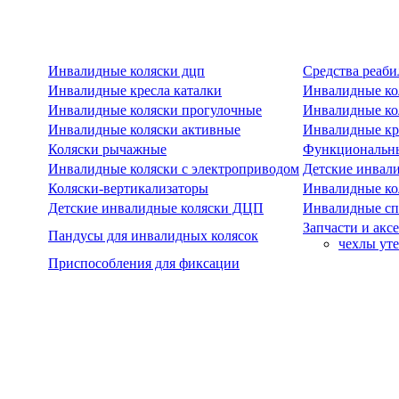
Инвалидные коляски дцп
Средства реаби
Инвалидные кресла каталки
Инвалидные ко
Инвалидные коляски прогулочные
Инвалидные ко
Инвалидные коляски активные
Инвалидные кре
Коляски рычажные
Функциональны
Инвалидные коляски с электроприводом
Детские инвал
Коляски-вертикализаторы
Инвалидные ко
Детские инвалидные коляски ДЦП
Инвалидные сп
Запчасти и акс
Пандусы для инвалидных колясок
чехлы ут
Приспособления для фиксации