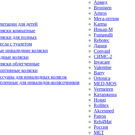
Армед
Bronigen
Amros
Мега-оптим
литации для детей
Karma
Инкар-М
ляски комнатные
Fumagalli
ляски для полных
Rebotec
сла с туалетом
Дания
е инвалидние коляски
Convaid
СИМС-2
идные коляски
Invacare
ляски облегченные
Valentine
ортивные коляски
Barry
ессуары для инвалидных колясок
Ortonica
епленные для инвалидов-колясочников
MED-MOS
Vermeiren
Катаржина
Hoggi
Rollitex
Akcesmed
Patron
Reh4Mat
Россия
МЕТ