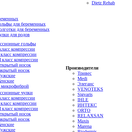
Dietz Rehab
ременных
ольфы для беременных
олготки для беременных
улки для родов
ссионные гольфы
 класс компрессии
I класс компрессии
II класс компрессии
ткрытый носок
Производители
акрытый носок
Тривес
ужские
Medi
енские
Элеганс
 микрофиброй
VENOTEKS
ссионные чулки
Sigvaris
 класс компрессии
IHLE
I класс компрессии
ИНТЕКС
II класс компрессии
ORTO
ткрытый носок
RELAXSAN
акрытый носок
Maxis
енские
Marena
ужские
Biodermis