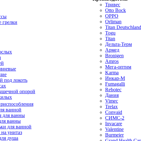
Тривес
Otto Bock
OPPO
ссы
Orliman
 грелки
Titan Deutschla
Togu
Titan
Дельта-Терм
Армед
ослых
Bronigen
п
Amros
ей
Мега-оптим
овневые
Karma
щие
Инкар-М
й под локоть
Fumagalli
сах
Rebotec
ышечной опорой
Дания
жилых
Vimec
приспособления
Trelax
ля ванной
Convaid
 для ванны
СИМС-2
для ванны
Invacare
ки для ванной
Valentine
 на унитаз
Burmeier
для душа
Grand Health Car