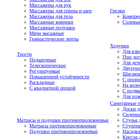
Массажеры для рук
Массажеры для спины и шеи
Грелки
Массажеры для тела
Компре
Массажные коврики
Солевые
Массажные подушки
Мячи масажные
Гимнастические ленты
Ходунки
Для взр
Трости
При дц
Подарочные
Для дет
Телескопические
Двухур
Регулируемые
Шагаю
Повышенной устойчивости
С опоро
Раскладные
На коле
С квадратной опорой
С подм
Для по
Санитарные 
Доски д
Сидения
Матрасы и подушки противопролежневые
Стулья 
Матрасы противопролежневые
Ступень
Подушки противопролежневые
Насадка
Кресла 