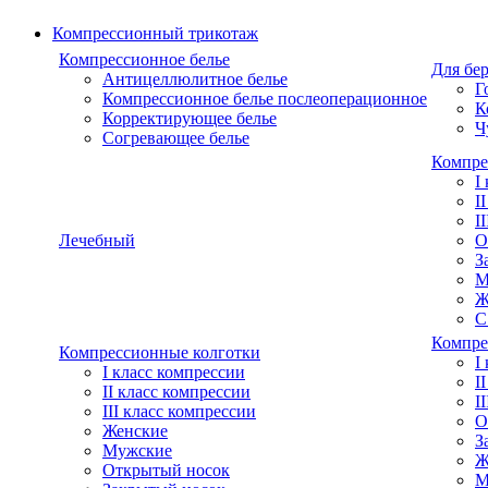
Компрессионный трикотаж
Компрессионное белье
Для бе
Антицеллюлитное белье
Г
Компрессионное белье послеоперационное
К
Корректирующее белье
Ч
Согревающее белье
Компре
I
I
I
Лечебный
О
З
М
Ж
С
Компре
Компрессионные колготки
I
I класс компрессии
I
II класс компрессии
I
III класс компрессии
О
Женские
З
Мужские
Ж
Открытый носок
М