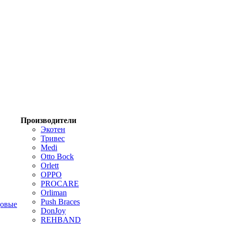
Производители
Экотен
Тривес
Medi
Otto Bock
Orlett
OPPO
PROCARE
Orliman
Push Braces
цовые
DonJoy
REHBAND