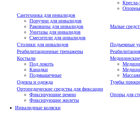
Кресла-
Опорны
Сантехника для инвалидов
Поручни для инвалидов
Раковины для инвалидов
Малые средст
Унитазы для инвалидов
Смесители для инвалидов
Столики для инвалидов
Подъемные ус
Реабилитационные тренажеры
Реабилитация
Костыли
Медицинские
Под локоть
Медицин
Канадки
Медици
Подмышечные
Массаж
Одеяла и одежда
Тумбы прикр
Ортопедические средства для фиксации
Фиксирующие ремни
Опоры для ст
Фиксирующие жилеты
Инвалидные коляски