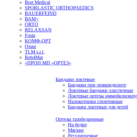
Bort Medical
SPORLASTIC ORTHOPAEDICS
BAUERFEIND
ВАМ+
ORTO
RELAXSAN
Fosta
КОМФ-ОРТ
Ossur
TLM s.r.l.
Reh4Mat
«ПРОП МП «ОРТЕЗ»
Бандажи локтевые
Бандажи при эпикондилите
Локтевые бандажи эластичные
Локтевые ортезы иммобилизир
Налокотники спортивные
Бандажи локтевые для детей
Ортезы тазобедренные
На бедро
Мягкие
Регулируемые