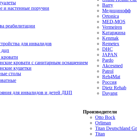
туалеты
Barry
е и настенные поручни
Медицинофф
Ortonica
MED-MOS
ва реабилитации
Vermeiren
Катаржина
Kenmak
тройства для инвалидов
Remetex
DHC
 дцп
JAPAN
 кровати
Pardo
ские кровати с санитарным оснащением
Akcesmed
нские кушетки
Patrol
ные столы
Reh4Mat
оватные
Россия
Dietz Rehab
ояния для инвалидов и детей ДЦП
Dayang
Производители
Otto Bock
Orliman
Titan Deutschland 
Titan