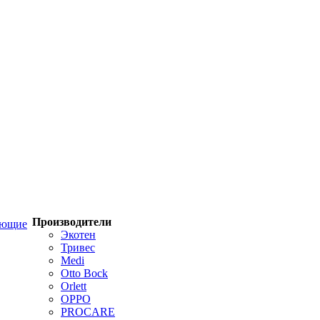
Производители
ующие
Экотен
Тривес
Medi
Otto Bock
Orlett
OPPO
PROCARE