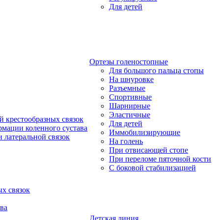
Для детей
Ортезы голеностопные
Для большого пальца стопы
На шнуровке
Разъемные
Спортивные
Шарнирные
Эластичные
й крестообразных связок
Для детей
рмации коленного сустава
Иммобилизирующие
 латеральной связок
На голень
При отвисающей стопе
При переломе пяточной кости
С боковой стабилизацией
х связок
ва
Детская линия