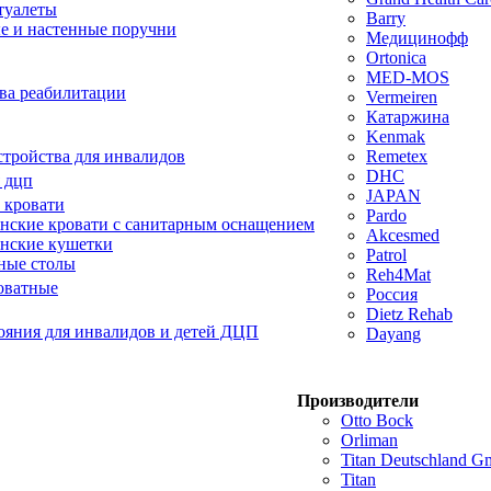
туалеты
Barry
е и настенные поручни
Медицинофф
Ortonica
MED-MOS
ва реабилитации
Vermeiren
Катаржина
Kenmak
тройства для инвалидов
Remetex
DHC
 дцп
JAPAN
 кровати
Pardo
ские кровати с санитарным оснащением
Akcesmed
нские кушетки
Patrol
ные столы
Reh4Mat
оватные
Россия
Dietz Rehab
ояния для инвалидов и детей ДЦП
Dayang
Производители
Otto Bock
Orliman
Titan Deutschland 
Titan