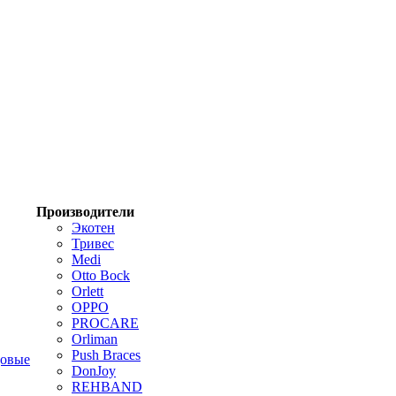
Производители
Экотен
Тривес
Medi
Otto Bock
Orlett
OPPO
PROCARE
Orliman
Push Braces
цовые
DonJoy
REHBAND