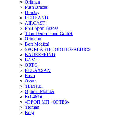
Orliman
Push Braces
DonJoy
REHBAND
AIRCAST
PSB Sport Braces
Titan Deutschland GmbH
Ortmann
Bort Medical
SPORLASTIC ORTHOPAEDICS
BAUERFEIND
ВАМ+
ORTO
RELAXSAN
Fosta
Ossur
TLM s.r.l.
Optima Molliter
Reh4Mat
«ПРОП МП «ОРТЕЗ»
Ttoman
Breg