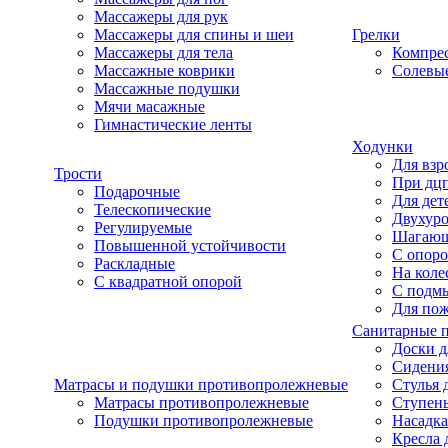
Массажеры для рук
Массажеры для спины и шеи
Грелки
Массажеры для тела
Компре
Массажные коврики
Солевые
Массажные подушки
Мячи масажные
Гимнастические ленты
Ходунки
Для взр
Трости
При дц
Подарочные
Для дет
Телескопические
Двухур
Регулируемые
Шагаю
Повышенной устойчивости
С опоро
Раскладные
На коле
С квадратной опорой
С подм
Для по
Санитарные 
Доски д
Сидения
Матрасы и подушки противопролежневые
Стулья 
Матрасы противопролежневые
Ступень
Подушки противопролежневые
Насадка
Кресла 