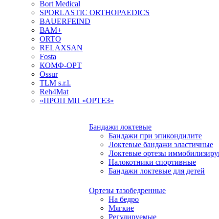
Bort Medical
SPORLASTIC ORTHOPAEDICS
BAUERFEIND
ВАМ+
ORTO
RELAXSAN
Fosta
КОМФ-ОРТ
Ossur
TLM s.r.l.
Reh4Mat
«ПРОП МП «ОРТЕЗ»
Бандажи локтевые
Бандажи при эпикондилите
Локтевые бандажи эластичные
Локтевые ортезы иммобилизир
Налокотники спортивные
Бандажи локтевые для детей
Ортезы тазобедренные
На бедро
Мягкие
Регулируемые