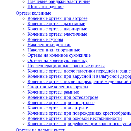
Плечевые бандажи эластичные
Шины отводящие
Ортезы коленные
Коленные ортезы при артрозе
Коленные ортезы разъемные
Коленные ортезы шарнирные
Коленные ортезы эластичные
Коленные туторы
Наколенники детские
Наколенники спортивные
Ортезы на коленное сухожилие
Ортезы на коленную чашечку
Послеоперационные коленные ортезы
Коленные ортезы после пластики передней и задне
Коленные ортезы при варусной и вальгусной дефо
Коленные ортезы после повреждений медиальной и
Спортивные коленные ортезы
Коленные ортезы рамные
Коленные ортезы при остеоартрозе
Коленные ортезы при гонартрозе
Коленные ортезы при артрите
Коленные ортезы при повреждениях крестообразны
Коленные ортезы при боковой нестабильности
Коленные ортезы при деформации коленного суста
Ортезы на пальцы кисти