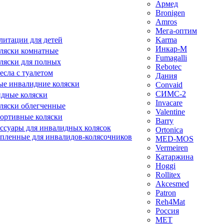
Армед
Bronigen
Amros
Мега-оптим
литации для детей
Karma
Инкар-М
ляски комнатные
Fumagalli
ляски для полных
Rebotec
сла с туалетом
Дания
е инвалидние коляски
Convaid
СИМС-2
идные коляски
Invacare
ляски облегченные
Valentine
ортивные коляски
Barry
ессуары для инвалидных колясок
Ortonica
епленные для инвалидов-колясочников
MED-MOS
Vermeiren
Катаржина
Hoggi
Rollitex
Akcesmed
Patron
Reh4Mat
Россия
МЕТ