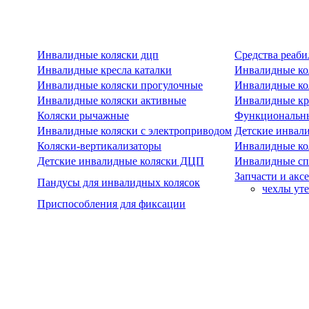
Инвалидные коляски дцп
Средства реаби
Инвалидные кресла каталки
Инвалидные ко
Инвалидные коляски прогулочные
Инвалидные ко
Инвалидные коляски активные
Инвалидные кре
Коляски рычажные
Функциональны
Инвалидные коляски с электроприводом
Детские инвал
Коляски-вертикализаторы
Инвалидные ко
Детские инвалидные коляски ДЦП
Инвалидные сп
Запчасти и акс
Пандусы для инвалидных колясок
чехлы ут
Приспособления для фиксации