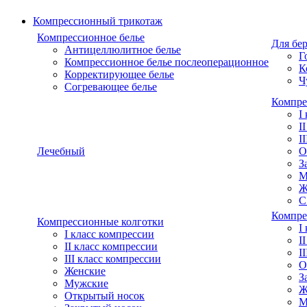
Компрессионный трикотаж
Компрессионное белье
Для бе
Антицеллюлитное белье
Г
Компрессионное белье послеоперационное
К
Корректирующее белье
Ч
Согревающее белье
Компре
I
I
I
Лечебный
О
З
М
Ж
С
Компре
Компрессионные колготки
I
I класс компрессии
I
II класс компрессии
I
III класс компрессии
О
Женские
З
Мужские
Ж
Открытый носок
М