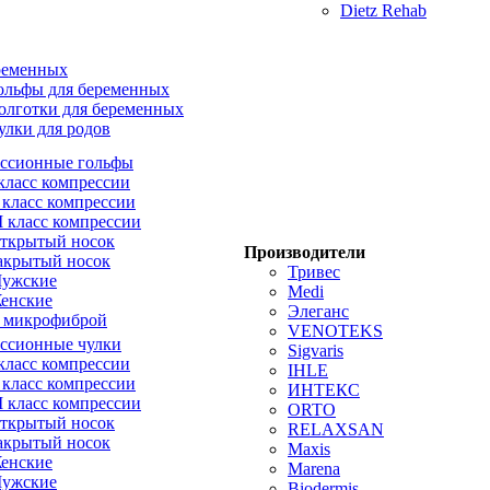
Dietz Rehab
ременных
ольфы для беременных
олготки для беременных
улки для родов
ссионные гольфы
 класс компрессии
I класс компрессии
II класс компрессии
ткрытый носок
Производители
акрытый носок
Тривес
ужские
Medi
енские
Элеганс
 микрофиброй
VENOTEKS
ссионные чулки
Sigvaris
 класс компрессии
IHLE
I класс компрессии
ИНТЕКС
II класс компрессии
ORTO
ткрытый носок
RELAXSAN
акрытый носок
Maxis
енские
Marena
ужские
Biodermis