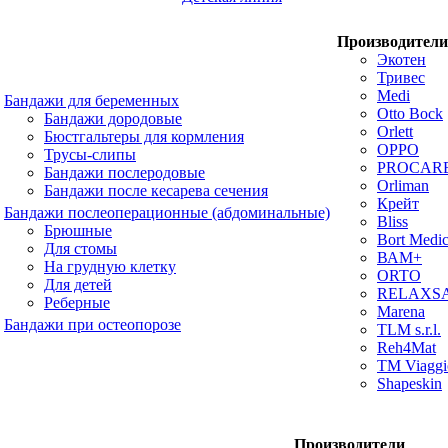
Производители
Экотен
Тривес
Medi
Бандажи для беременных
Otto Bock
Бандажи дородовые
Orlett
Бюстгальтеры для кормления
OPPO
Трусы-слипы
PROCAR
Бандажи послеродовые
Orliman
Бандажи после кесарева сечения
Крейт
Бандажи послеоперационные (абдоминальные)
Bliss
Брюшные
Bort Medic
Для стомы
ВАМ+
На грудную клетку
ORTO
Для детей
RELAXS
Реберные
Marena
Бандажи при остеопорозе
TLM s.r.l.
Reh4Mat
TM Viaggi
Shapeskin
Производители