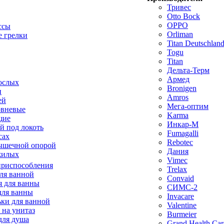
Тривес
Otto Bock
OPPO
ссы
Orliman
 грелки
Titan Deutschla
Togu
Titan
Дельта-Терм
Армед
ослых
Bronigen
п
Amros
ей
Мега-оптим
овневые
Karma
щие
Инкар-М
й под локоть
Fumagalli
сах
Rebotec
ышечной опорой
Дания
жилых
Vimec
приспособления
Trelax
ля ванной
Convaid
 для ванны
СИМС-2
для ванны
Invacare
ки для ванной
Valentine
 на унитаз
Burmeier
для душа
Grand Health Car