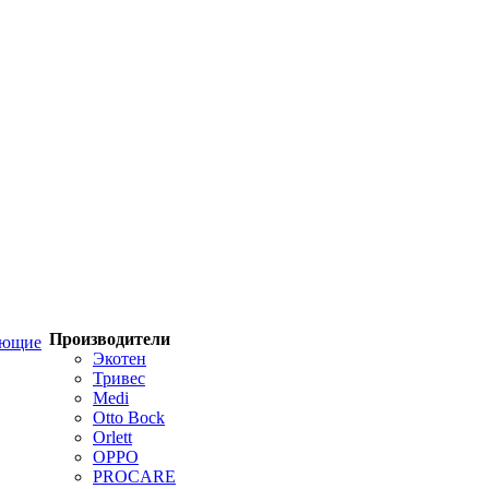
Производители
ующие
Экотен
Тривес
Medi
Otto Bock
Orlett
OPPO
PROCARE