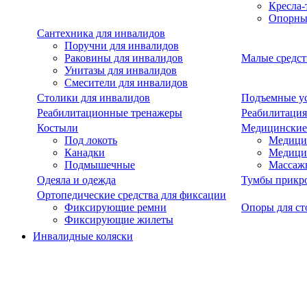
Кресла-
Опорны
Сантехника для инвалидов
Поручни для инвалидов
Раковины для инвалидов
Малые средст
Унитазы для инвалидов
Смесители для инвалидов
Столики для инвалидов
Подъемные ус
Реабилитационные тренажеры
Реабилитация
Костыли
Медицинские
Под локоть
Медицин
Канадки
Медици
Подмышечные
Массаж
Одеяла и одежда
Тумбы прикр
Ортопедические средства для фиксации
Фиксирующие ремни
Опоры для ст
Фиксирующие жилеты
Инвалидные коляски