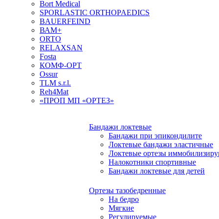
Bort Medical
SPORLASTIC ORTHOPAEDICS
BAUERFEIND
ВАМ+
ORTO
RELAXSAN
Fosta
КОМФ-ОРТ
Ossur
TLM s.r.l.
Reh4Mat
«ПРОП МП «ОРТЕЗ»
Бандажи локтевые
Бандажи при эпикондилите
Локтевые бандажи эластичные
Локтевые ортезы иммобилизир
Налокотники спортивные
Бандажи локтевые для детей
Ортезы тазобедренные
На бедро
Мягкие
Регулируемые