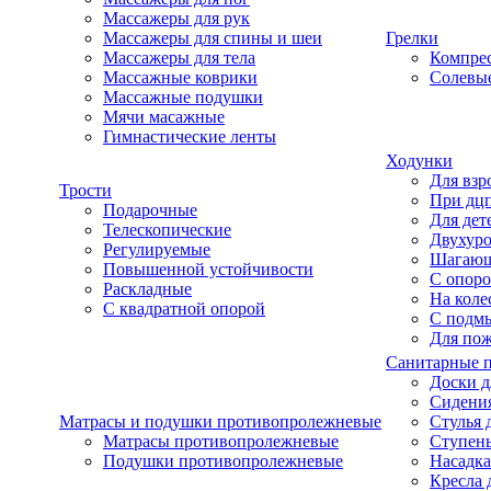
Массажеры для рук
Массажеры для спины и шеи
Грелки
Массажеры для тела
Компре
Массажные коврики
Солевые
Массажные подушки
Мячи масажные
Гимнастические ленты
Ходунки
Для взр
Трости
При дц
Подарочные
Для дет
Телескопические
Двухур
Регулируемые
Шагаю
Повышенной устойчивости
С опоро
Раскладные
На коле
С квадратной опорой
С подм
Для по
Санитарные 
Доски д
Сидения
Матрасы и подушки противопролежневые
Стулья 
Матрасы противопролежневые
Ступень
Подушки противопролежневые
Насадка
Кресла 