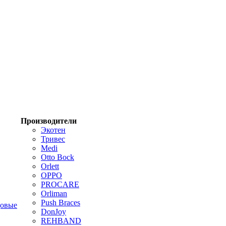
Производители
Экотен
Тривес
Medi
Otto Bock
Orlett
OPPO
PROCARE
Orliman
Push Braces
цовые
DonJoy
REHBAND