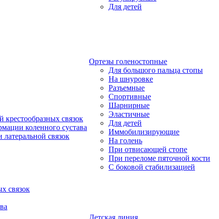
Для детей
Ортезы голеностопные
Для большого пальца стопы
На шнуровке
Разъемные
Спортивные
Шарнирные
Эластичные
й крестообразных связок
Для детей
рмации коленного сустава
Иммобилизирующие
 латеральной связок
На голень
При отвисающей стопе
При переломе пяточной кости
С боковой стабилизацией
х связок
ва
Детская линия