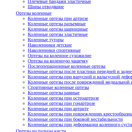
Плечевые бандажи эластичные
Шины отводящие
Ортезы коленные
Коленные ортезы при артрозе
Коленные ортезы разъемные
Коленные ортезы шарнирные
Коленные ортезы эластичные
Коленные туторы
Наколенники детские
Наколенники спортивные
Ортезы на коленное сухожилие
Ортезы на коленную чашечку
Послеоперационные коленные ортезы
Коленные ортезы после пластики передней и задне
Коленные ортезы при варусной и вальгусной дефо
Коленные ортезы после повреждений медиальной и
Спортивные коленные ортезы
Коленные ортезы рамные
Коленные ортезы при остеоартрозе
Коленные ортезы при гонартрозе
Коленные ортезы при артрите
Коленные ортезы при повреждениях крестообразны
Коленные ортезы при боковой нестабильности
Коленные ортезы при деформации коленного суста
Ортезы на пальцы кисти