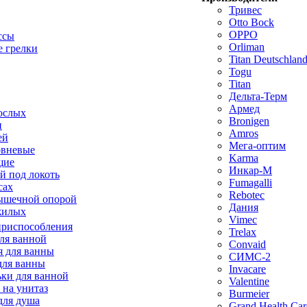
Тривес
Otto Bock
OPPO
ссы
Orliman
 грелки
Titan Deutschla
Togu
Titan
Дельта-Терм
Армед
ослых
Bronigen
п
Amros
ей
Мега-оптим
овневые
Karma
щие
Инкар-М
й под локоть
Fumagalli
сах
Rebotec
ышечной опорой
Дания
жилых
Vimec
приспособления
Trelax
ля ванной
Convaid
 для ванны
СИМС-2
для ванны
Invacare
ки для ванной
Valentine
 на унитаз
Burmeier
для душа
Grand Health Car