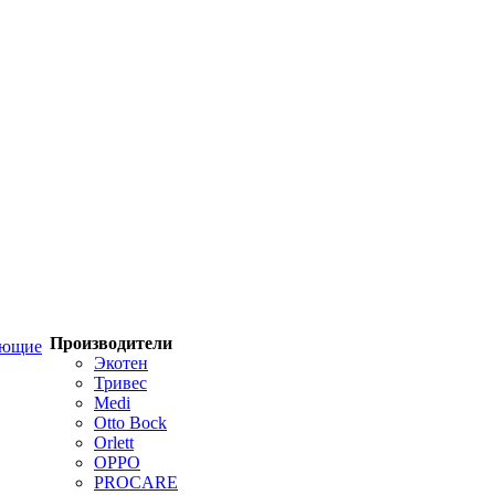
Производители
ующие
Экотен
Тривес
Medi
Otto Bock
Orlett
OPPO
PROCARE