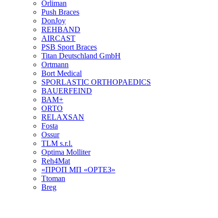
Orliman
Push Braces
DonJoy
REHBAND
AIRCAST
PSB Sport Braces
Titan Deutschland GmbH
Ortmann
Bort Medical
SPORLASTIC ORTHOPAEDICS
BAUERFEIND
ВАМ+
ORTO
RELAXSAN
Fosta
Ossur
TLM s.r.l.
Optima Molliter
Reh4Mat
«ПРОП МП «ОРТЕЗ»
Ttoman
Breg