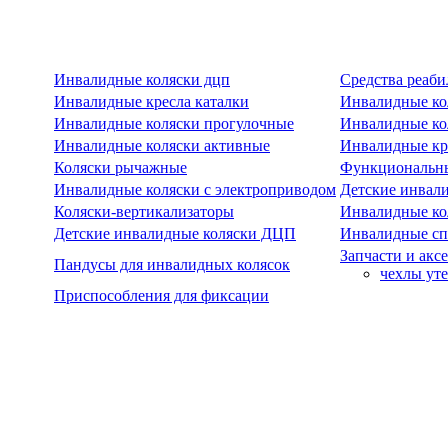
Инвалидные коляски дцп
Средства реаби
Инвалидные кресла каталки
Инвалидные ко
Инвалидные коляски прогулочные
Инвалидные ко
Инвалидные коляски активные
Инвалидные кре
Коляски рычажные
Функциональны
Инвалидные коляски с электроприводом
Детские инвал
Коляски-вертикализаторы
Инвалидные ко
Детские инвалидные коляски ДЦП
Инвалидные сп
Запчасти и акс
Пандусы для инвалидных колясок
чехлы ут
Приспособления для фиксации