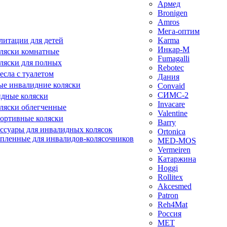
Армед
Bronigen
Amros
Мега-оптим
литации для детей
Karma
Инкар-М
ляски комнатные
Fumagalli
ляски для полных
Rebotec
сла с туалетом
Дания
е инвалидние коляски
Convaid
СИМС-2
идные коляски
Invacare
ляски облегченные
Valentine
ортивные коляски
Barry
ессуары для инвалидных колясок
Ortonica
епленные для инвалидов-колясочников
MED-MOS
Vermeiren
Катаржина
Hoggi
Rollitex
Akcesmed
Patron
Reh4Mat
Россия
МЕТ