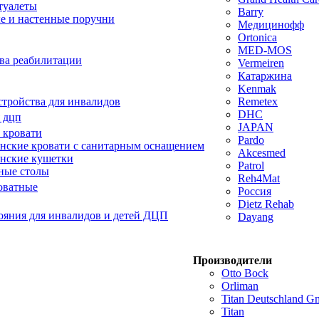
туалеты
Barry
е и настенные поручни
Медицинофф
Ortonica
MED-MOS
ва реабилитации
Vermeiren
Катаржина
Kenmak
тройства для инвалидов
Remetex
DHC
 дцп
JAPAN
 кровати
Pardo
ские кровати с санитарным оснащением
Akcesmed
нские кушетки
Patrol
ные столы
Reh4Mat
оватные
Россия
Dietz Rehab
ояния для инвалидов и детей ДЦП
Dayang
Производители
Otto Bock
Orliman
Titan Deutschland 
Titan