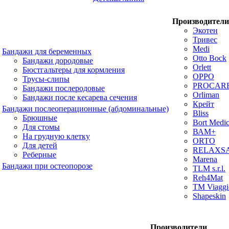
Производители
Экотен
Тривес
Medi
Бандажи для беременных
Otto Bock
Бандажи дородовые
Orlett
Бюстгальтеры для кормления
OPPO
Трусы-слипы
PROCAR
Бандажи послеродовые
Orliman
Бандажи после кесарева сечения
Крейт
Бандажи послеоперационные (абдоминальные)
Bliss
Брюшные
Bort Medic
Для стомы
ВАМ+
На грудную клетку
ORTO
Для детей
RELAXS
Реберные
Marena
Бандажи при остеопорозе
TLM s.r.l.
Reh4Mat
TM Viaggi
Shapeskin
Производители