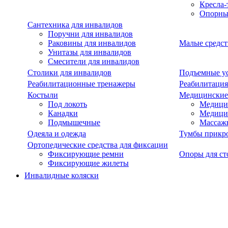
Кресла-
Опорны
Сантехника для инвалидов
Поручни для инвалидов
Раковины для инвалидов
Малые средст
Унитазы для инвалидов
Смесители для инвалидов
Столики для инвалидов
Подъемные ус
Реабилитационные тренажеры
Реабилитация
Костыли
Медицинские
Под локоть
Медицин
Канадки
Медици
Подмышечные
Массаж
Одеяла и одежда
Тумбы прикр
Ортопедические средства для фиксации
Фиксирующие ремни
Опоры для ст
Фиксирующие жилеты
Инвалидные коляски