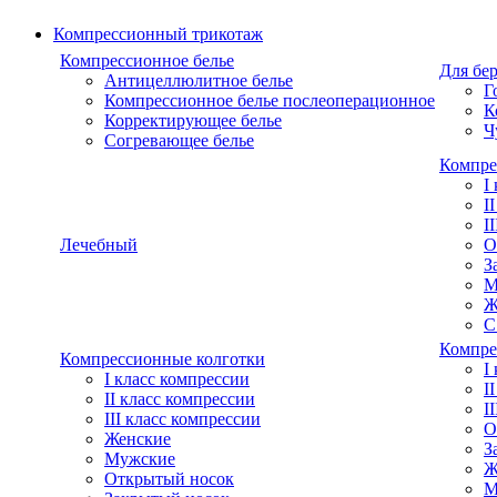
Компрессионный трикотаж
Компрессионное белье
Для бе
Антицеллюлитное белье
Г
Компрессионное белье послеоперационное
К
Корректирующее белье
Ч
Согревающее белье
Компре
I
I
I
Лечебный
О
З
М
Ж
С
Компре
Компрессионные колготки
I
I класс компрессии
I
II класс компрессии
I
III класс компрессии
О
Женские
З
Мужские
Ж
Открытый носок
М