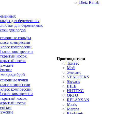
Dietz Rehab
ременных
ольфы для беременных
олготки для беременных
улки для родов
ссионные гольфы
 класс компрессии
I класс компрессии
II класс компрессии
ткрытый носок
Производители
акрытый носок
Тривес
ужские
Medi
енские
Элеганс
 микрофиброй
VENOTEKS
ссионные чулки
Sigvaris
 класс компрессии
IHLE
I класс компрессии
ИНТЕКС
II класс компрессии
ORTO
ткрытый носок
RELAXSAN
акрытый носок
Maxis
енские
Marena
ужские
Biodermis