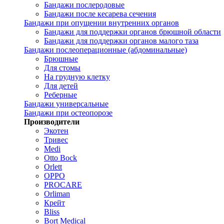
Бандажи послеродовые
Бандажи после кесарева сечения
Бандажи при опущении внутренних органов
Бандажи для поддержки органов брюшной области
Бандажи для поддержки органов малого таза
Бандажи послеоперационные (абдоминальные)
Брюшные
Для стомы
На грудную клетку
Для детей
Реберные
Бандажи универсальные
Бандажи при остеопорозе
Производители
Экотен
Тривес
Medi
Otto Bock
Orlett
OPPO
PROCARE
Orliman
Крейт
Bliss
Bort Medical