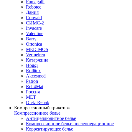
Fumagalli
Rebotec
Дания
Convaid
СИМС-2
Invacare
Valentine
Barry
Ortonica
MED-MOS
Vermeiren
Катаржина
Hoggi
Rollitex
Akcesmed
Patron
Reh4Mat
Россия
МЕТ
Dietz Rehab
Компрессионный трикотаж
Компрессионное белье
Антицеллюлитное белье
Компрессионное белье послеоперационное
Корректирующее белье