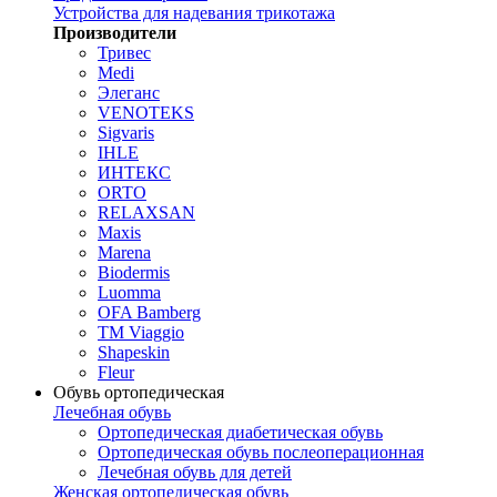
Устройства для надевания трикотажа
Производители
Тривес
Medi
Элеганс
VENOTEKS
Sigvaris
IHLE
ИНТЕКС
ORTO
RELAXSAN
Maxis
Marena
Biodermis
Luomma
OFA Bamberg
TM Viaggio
Shapeskin
Fleur
Обувь ортопедическая
Лечебная обувь
Ортопедическая диабетическая обувь
Ортопедическая обувь послеоперационная
Лечебная обувь для детей
Женская ортопедическая обувь