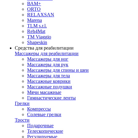
ВАМ+
ORTO
RELAXSAN
Marena
TLM s.r.l.
Reh4Mat
TM Viaggio
Shapeskin
Средства для реабилитации
Массажеры для реабилитации
Массажеры для ног
Массажеры для рук
Массажеры для спины и шеи
Массажеры для тела
Массажные коврики
Массажные подушки
Мячи масажные
Гимнастические ленты
Грелки
Компрессы
Солевые грелки
Трости
Подарочные
Телескопические
Регулируемые