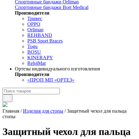
Спортивные бандажи Orliman
Спортивные бандажи Bort Medical
Производители
Тривес
OPPO
Orliman
REHBAND
PSB Sport Braces
Togu
BOSU
KINERAPY
Reh4Mat
Ортезы индивидуального изготовления
Производители
«ПРОП МП «ОРТЕЗ»
Главная
/
Изделия для стопы
/
Защитный чехол для пальца
стопы
Защитный чехол для пальца