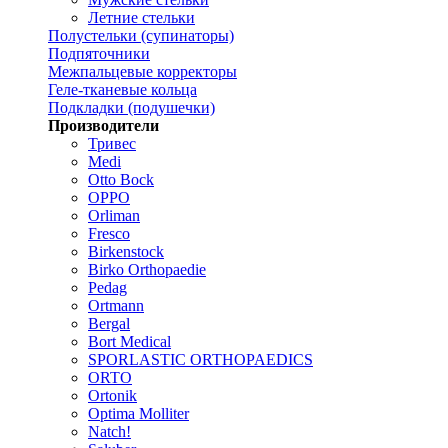
Летние стельки
Полустельки (супинаторы)
Подпяточники
Межпальцевые корректоры
Геле-тканевые кольца
Подкладки (подушечки)
Производители
Тривес
Medi
Otto Bock
OPPO
Orliman
Fresco
Birkenstock
Birko Orthopaedie
Pedag
Ortmann
Bergal
Bort Medical
SPORLASTIC ORTHOPAEDICS
ORTO
Ortonik
Optima Molliter
Natch!