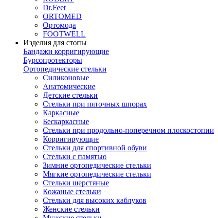
Dr.Feet
ORTOMED
Ортомода
FOOTWELL
Изделия для стопы
Бандажи корригирующие
Бурсопротекторы
Ортопедические стельки
Силиконовые
Анатомические
Детские стельки
Стельки при пяточных шпорах
Каркасные
Бескаркасные
Стельки при продольно-поперечном плоскостопии
Корригирующие
Стельки для спортивной обуви
Стельки с памятью
Зимние ортопедические стельки
Мягкие ортопедические стельки
Стельки шерстяные
Кожаные стельки
Стельки для высоких каблуков
Женские стельки
Мужские стельки