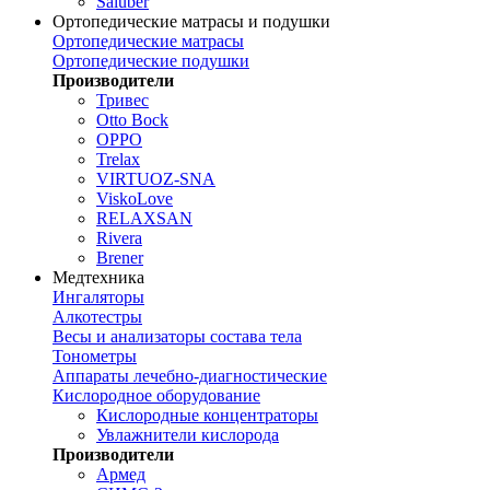
Saluber
Ортопедические матрасы и подушки
Ортопедические матрасы
Ортопедические подушки
Производители
Тривес
Otto Bock
OPPO
Trelax
VIRTUOZ-SNA
ViskoLove
RELAXSAN
Rivera
Brener
Медтехника
Ингаляторы
Алкотестры
Весы и анализаторы состава тела
Тонометры
Аппараты лечебно-диагностические
Кислородное оборудование
Кислородные концентраторы
Увлажнители кислорода
Производители
Армед