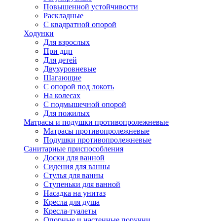
Повышенной устойчивости
Раскладные
С квадратной опорой
Ходунки
Для взрослых
При дцп
Для детей
Двухуровневые
Шагающие
С опорой под локоть
На колесах
С подмышечной опорой
Для пожилых
Матрасы и подушки противопролежневые
Матрасы противопролежневые
Подушки противопролежневые
Санитарные приспособления
Доски для ванной
Сидения для ванны
Стулья для ванны
Ступеньки для ванной
Насадка на унитаз
Кресла для душа
Кресла-туалеты
Опорные и настенные поручни