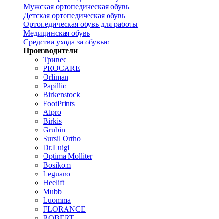
Мужская ортопедическая обувь
Детская ортопедическая обувь
Ортопедическая обувь для работы
Медицинская обувь
Средства ухода за обувью
Производители
Тривес
PROCARE
Orliman
Papillio
Birkenstock
FootPrints
Alpro
Birkis
Grubin
Sursil Ortho
Dr.Luigi
Optima Molliter
Bosikom
Leguano
Heelift
Mubb
Luomma
FLORANCE
ROBERT