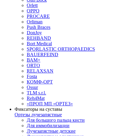
Orlett
OPPO
PROCARE
Orliman
Push Braces
DonJoy
REHBAND
Bort Medical
SPORLASTIC ORTHOPAEDICS
BAUERFEIND
ВАМ+
ORTO
RELAXSAN
Fosta
КОМФ-ОРТ
Ossur
TLM s.r.l.
Reh4Mat
«ПРОП МП «ОРТЕЗ»
Фиксаторы на суставы
Ортезы лучезапястные
Для большого пальца кисти
Для иммобилизации
Лучезапястные детские