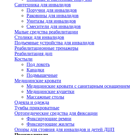
Сантехника для инвалидов
Поручни для инвалидов
Раковины для инвалидов
Унитазы для инвалидов
Смесители для инвалидов
Малые средства реабилитации
Столики для инвалидов
Подъемные устройства для инвалидов
Реабилитационные тренажеры
Реабилитация дцп
Костыли
Под локоть
Канадки
Подмышечные
Медицинские кровати
Медицинские кровати с санитарным оснащением
Медицинские кушетки
Массажные столы
Одеяла и одежда
Тумбы прикроватные
Ортопедические средства для фиксации
Фиксирующие ремни
Фиксирующие жилеты
Опоры для стояния для инвалидов и детей ДЦП
Производители