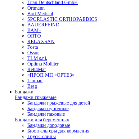
Titan Deutschland GmbH
Ortmann
Bort Medical
SPORLASTIC ORTHOPAEDICS
BAUERFEIND
ВАМ+
ORTO
RELAXSAN
Fosta
Ossur
TLM s.r.l.
Optima Molliter
Reh4Mat
«ПРОП МП «ОРТЕЗ»
Ttoman
Breg
Бандажи
Бандажи грыжевые
Бандажи грыжевые для детей
Бандажи пупочные
Бандажи паховые
Бандажи для беременных
Бандажи дородовые
Бюстгальтеры для кормления
Трусы-слипы