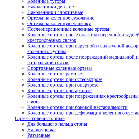
Коленные туторы
Наколенники детские
Наколенники спортивные
Ортезы на коленное сухожилие
Ортезы на коленную чашечку
Послеоперационные коленные ортезы
Коленные ортезы после пластики передней и задне
крестообразных связок
Коленные ортезы при варусной и вальгусной дефо
коленного сустава
Коленные ортезы после повреждений медиальной и
латеральной связок
Спортивные коленные ортезы
Коленные ортезы рамные
Коленные ортезы при остеоартрозе
Коленные ортезы при гонартрозе
Коленные ортезы при артрите
Коленные ортезы при повреждениях крестообразны
связок
Коленные ортезы при боковой нестабильности
Коленные ортезы при деформации коленного суста
Ортезы голеностопные
Для большого пальца стопы
На шнуровке
Разъемные