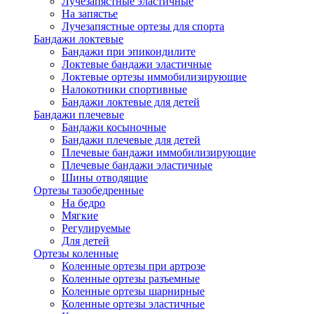
Лучезапястные эластичные
На запястье
Лучезапястные ортезы для спорта
Бандажи локтевые
Бандажи при эпикондилите
Локтевые бандажи эластичные
Локтевые ортезы иммобилизирующие
Налокотники спортивные
Бандажи локтевые для детей
Бандажи плечевые
Бандажи косыночные
Бандажи плечевые для детей
Плечевые бандажи иммобилизирующие
Плечевые бандажи эластичные
Шины отводящие
Ортезы тазобедренные
На бедро
Мягкие
Регулируемые
Для детей
Ортезы коленные
Коленные ортезы при артрозе
Коленные ортезы разъемные
Коленные ортезы шарнирные
Коленные ортезы эластичные