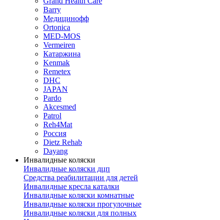
Grand Health Care
Barry
Медицинофф
Ortonica
MED-MOS
Vermeiren
Катаржина
Kenmak
Remetex
DHC
JAPAN
Pardo
Akcesmed
Patrol
Reh4Mat
Россия
Dietz Rehab
Dayang
Инвалидные коляски
Инвалидные коляски дцп
Средства реабилитации для детей
Инвалидные кресла каталки
Инвалидные коляски комнатные
Инвалидные коляски прогулочные
Инвалидные коляски для полных