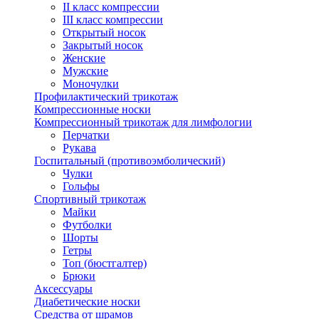
II класс компрессии
III класс компрессии
Открытый носок
Закрытый носок
Женские
Мужские
Моночулки
Профилактический трикотаж
Компрессионные носки
Компрессионный трикотаж для лимфологии
Перчатки
Рукава
Госпитальный (противоэмболический)
Чулки
Гольфы
Спортивный трикотаж
Майки
Футболки
Шорты
Гетры
Топ (бюстгалтер)
Брюки
Аксессуары
Диабетические носки
Средства от шрамов