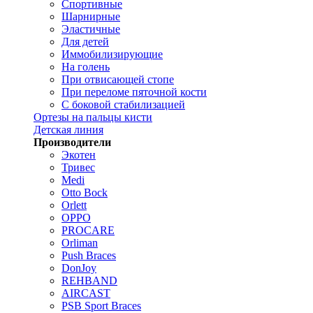
Спортивные
Шарнирные
Эластичные
Для детей
Иммобилизирующие
На голень
При отвисающей стопе
При переломе пяточной кости
С боковой стабилизацией
Ортезы на пальцы кисти
Детская линия
Производители
Экотен
Тривес
Medi
Otto Bock
Orlett
OPPO
PROCARE
Orliman
Push Braces
DonJoy
REHBAND
AIRCAST
PSB Sport Braces