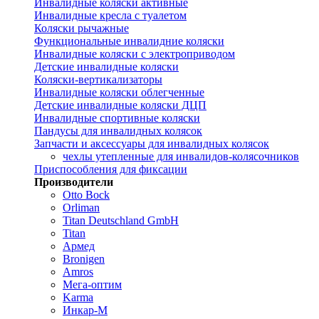
Инвалидные коляски активные
Инвалидные кресла с туалетом
Коляски рычажные
Функциональные инвалидние коляски
Инвалидные коляски с электроприводом
Детские инвалидные коляски
Коляски-вертикализаторы
Инвалидные коляски облегченные
Детские инвалидные коляски ДЦП
Инвалидные спортивные коляски
Пандусы для инвалидных колясок
Запчасти и аксессуары для инвалидных колясок
чехлы утепленные для инвалидов-колясочников
Приспособления для фиксации
Производители
Otto Bock
Orliman
Titan Deutschland GmbH
Titan
Армед
Bronigen
Amros
Мега-оптим
Karma
Инкар-М