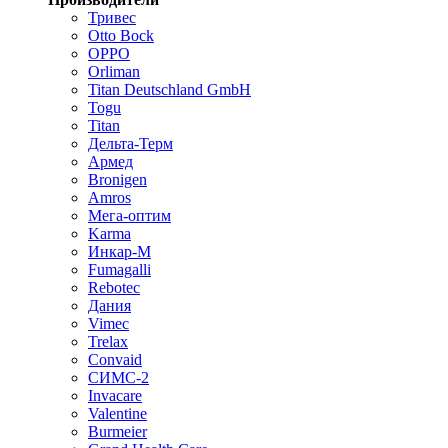
Тривес
Otto Bock
OPPO
Orliman
Titan Deutschland GmbH
Togu
Titan
Дельта-Терм
Армед
Bronigen
Amros
Мега-оптим
Karma
Инкар-М
Fumagalli
Rebotec
Дания
Vimec
Trelax
Convaid
СИМС-2
Invacare
Valentine
Burmeier