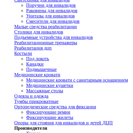
Поручни для инвалидов
Раковины для инвалидов
Унитазы для инвалидов
Смесители для инвалидов
Малые средства реабилитации
Столики для инвалидов
Подъемные устройства для инвалидов
Реабилитационные тренажеры
Реабилитация дцп
Костыли
Под локоть
Канадки
Подмышечные
Медицинские кровати
Медицинские кровати с санитарным оснащением
Медицинские кушетки
Массажные столы
Одеяла и одежда
Тумбы прикроватные
Ортопедические средства для фиксации
Фиксирующие ремни
Фиксирующие жилеты
Опоры для стояния для инвалидов и детей ДЦП
Производители