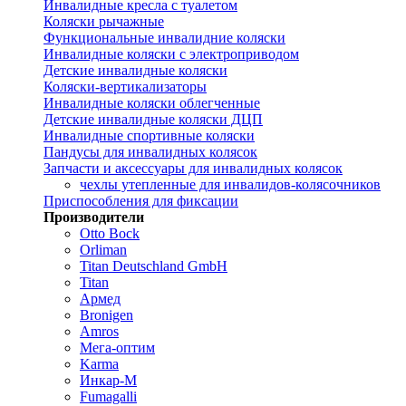
Инвалидные кресла с туалетом
Коляски рычажные
Функциональные инвалидние коляски
Инвалидные коляски с электроприводом
Детские инвалидные коляски
Коляски-вертикализаторы
Инвалидные коляски облегченные
Детские инвалидные коляски ДЦП
Инвалидные спортивные коляски
Пандусы для инвалидных колясок
Запчасти и аксессуары для инвалидных колясок
чехлы утепленные для инвалидов-колясочников
Приспособления для фиксации
Производители
Otto Bock
Orliman
Titan Deutschland GmbH
Titan
Армед
Bronigen
Amros
Мега-оптим
Karma
Инкар-М
Fumagalli