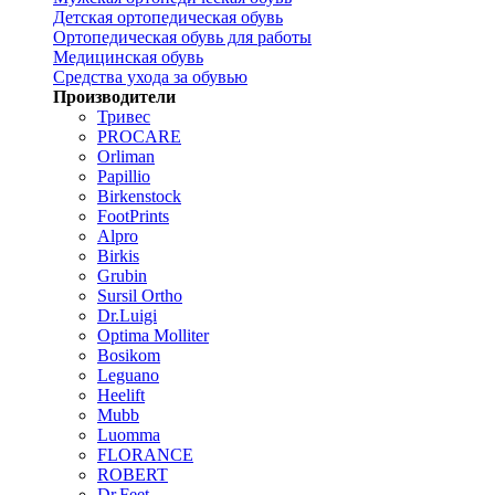
Детская ортопедическая обувь
Ортопедическая обувь для работы
Медицинская обувь
Средства ухода за обувью
Производители
Тривес
PROCARE
Orliman
Papillio
Birkenstock
FootPrints
Alpro
Birkis
Grubin
Sursil Ortho
Dr.Luigi
Optima Molliter
Bosikom
Leguano
Heelift
Mubb
Luomma
FLORANCE
ROBERT
Dr.Feet