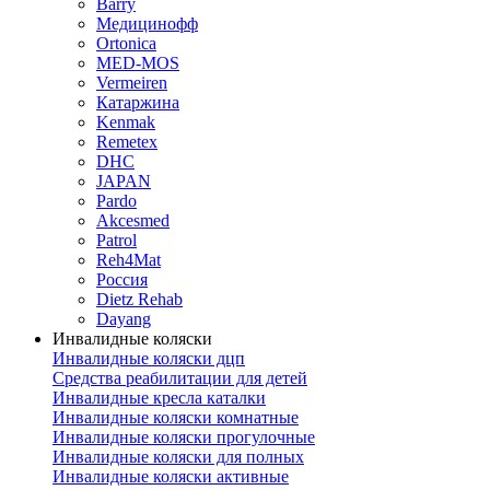
Barry
Медицинофф
Ortonica
MED-MOS
Vermeiren
Катаржина
Kenmak
Remetex
DHC
JAPAN
Pardo
Akcesmed
Patrol
Reh4Mat
Россия
Dietz Rehab
Dayang
Инвалидные коляски
Инвалидные коляски дцп
Средства реабилитации для детей
Инвалидные кресла каталки
Инвалидные коляски комнатные
Инвалидные коляски прогулочные
Инвалидные коляски для полных
Инвалидные коляски активные