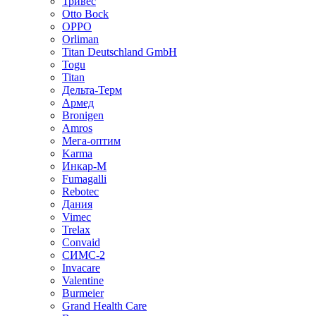
Тривес
Otto Bock
OPPO
Orliman
Titan Deutschland GmbH
Togu
Titan
Дельта-Терм
Армед
Bronigen
Amros
Мега-оптим
Karma
Инкар-М
Fumagalli
Rebotec
Дания
Vimec
Trelax
Convaid
СИМС-2
Invacare
Valentine
Burmeier
Grand Health Care