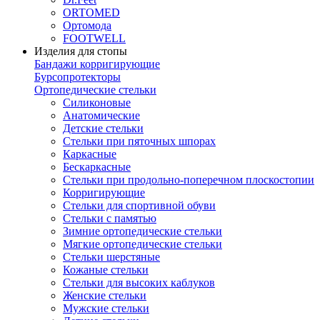
ORTOMED
Ортомода
FOOTWELL
Изделия для стопы
Бандажи корригирующие
Бурсопротекторы
Ортопедические стельки
Силиконовые
Анатомические
Детские стельки
Стельки при пяточных шпорах
Каркасные
Бескаркасные
Стельки при продольно-поперечном плоскостопии
Корригирующие
Стельки для спортивной обуви
Стельки с памятью
Зимние ортопедические стельки
Мягкие ортопедические стельки
Стельки шерстяные
Кожаные стельки
Стельки для высоких каблуков
Женские стельки
Мужские стельки