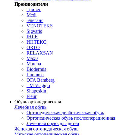
Производители
Тривес
Medi
Элеганс
VENOTEKS
Sigvaris
IHLE
ИНТЕКС
ORTO
RELAXSAN
Maxis
Marena
Biodermis
Luomma
OFA Bamberg
TM Viaggio
Shapeskin
Fleur
Обувь ортопедическая
Лечебная обувь
Ортопедическая диабетическая обувь
Ортопедическая обувь послеоперационная
Лечебная обувь для детей
Женская ортопедическая обувь
Мужская ортопедическая обувь