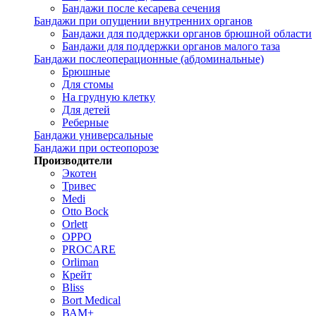
Бандажи после кесарева сечения
Бандажи при опущении внутренних органов
Бандажи для поддержки органов брюшной области
Бандажи для поддержки органов малого таза
Бандажи послеоперационные (абдоминальные)
Брюшные
Для стомы
На грудную клетку
Для детей
Реберные
Бандажи универсальные
Бандажи при остеопорозе
Производители
Экотен
Тривес
Medi
Otto Bock
Orlett
OPPO
PROCARE
Orliman
Крейт
Bliss
Bort Medical
ВАМ+