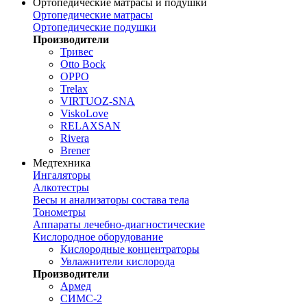
Ортопедические матрасы и подушки
Ортопедические матрасы
Ортопедические подушки
Производители
Тривес
Otto Bock
OPPO
Trelax
VIRTUOZ-SNA
ViskoLove
RELAXSAN
Rivera
Brener
Медтехника
Ингаляторы
Алкотестры
Весы и анализаторы состава тела
Тонометры
Аппараты лечебно-диагностические
Кислородное оборудование
Кислородные концентраторы
Увлажнители кислорода
Производители
Армед
СИМС-2