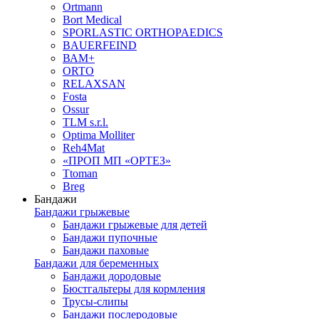
Ortmann
Bort Medical
SPORLASTIC ORTHOPAEDICS
BAUERFEIND
ВАМ+
ORTO
RELAXSAN
Fosta
Ossur
TLM s.r.l.
Optima Molliter
Reh4Mat
«ПРОП МП «ОРТЕЗ»
Ttoman
Breg
Бандажи
Бандажи грыжевые
Бандажи грыжевые для детей
Бандажи пупочные
Бандажи паховые
Бандажи для беременных
Бандажи дородовые
Бюстгальтеры для кормления
Трусы-слипы
Бандажи послеродовые