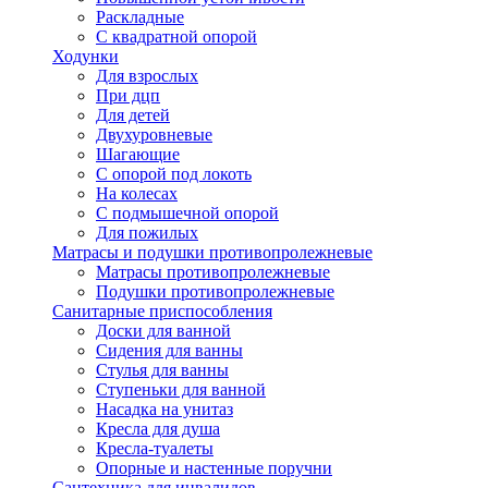
Раскладные
С квадратной опорой
Ходунки
Для взрослых
При дцп
Для детей
Двухуровневые
Шагающие
С опорой под локоть
На колесах
С подмышечной опорой
Для пожилых
Матрасы и подушки противопролежневые
Матрасы противопролежневые
Подушки противопролежневые
Санитарные приспособления
Доски для ванной
Сидения для ванны
Стулья для ванны
Ступеньки для ванной
Насадка на унитаз
Кресла для душа
Кресла-туалеты
Опорные и настенные поручни
Сантехника для инвалидов