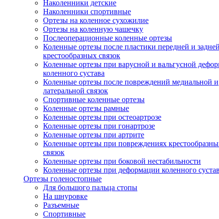
Наколенники детские
Наколенники спортивные
Ортезы на коленное сухожилие
Ортезы на коленную чашечку
Послеоперационные коленные ортезы
Коленные ортезы после пластики передней и задне
крестообразных связок
Коленные ортезы при варусной и вальгусной дефо
коленного сустава
Коленные ортезы после повреждений медиальной и
латеральной связок
Спортивные коленные ортезы
Коленные ортезы рамные
Коленные ортезы при остеоартрозе
Коленные ортезы при гонартрозе
Коленные ортезы при артрите
Коленные ортезы при повреждениях крестообразны
связок
Коленные ортезы при боковой нестабильности
Коленные ортезы при деформации коленного суста
Ортезы голеностопные
Для большого пальца стопы
На шнуровке
Разъемные
Спортивные