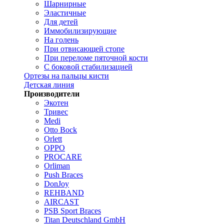
Шарнирные
Эластичные
Для детей
Иммобилизирующие
На голень
При отвисающей стопе
При переломе пяточной кости
С боковой стабилизацией
Ортезы на пальцы кисти
Детская линия
Производители
Экотен
Тривес
Medi
Otto Bock
Orlett
OPPO
PROCARE
Orliman
Push Braces
DonJoy
REHBAND
AIRCAST
PSB Sport Braces
Titan Deutschland GmbH