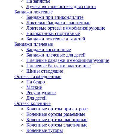
На запястье
Лучезапястные ортезы для спорта
Бандажи локтевые
Бандажи при эпикондилите
Локтевые бандажи эластичные
Локтевые ортезы иммобилизирующие
Налокотники спортивные
Бандажи локтевые для детей
Бандажи плечевые
Бандажи косыночные
Бандажи плечевые для детей
Плечевые бандажи иммобилизирующие
Плечевые бандажи эластичные
Шины отводящие
Ортезы тазобедренные
На бедро
Мягкие
Регулируемые
Для детей
Ортезы коленные
Коленные ортезы при артрозе
Коленные ортезы разъемные
Коленные ортезы шарнирные
Коленные ортезы эластичные
Коленные туторы