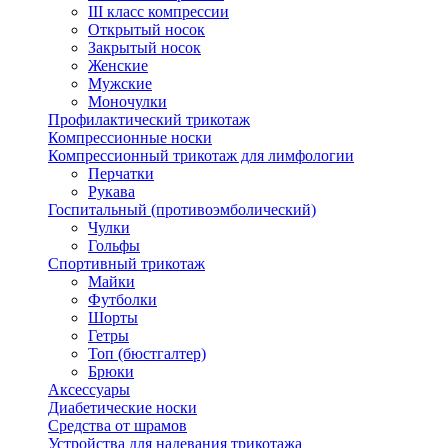
III класс компрессии
Открытый носок
Закрытый носок
Женские
Мужские
Моночулки
Профилактический трикотаж
Компрессионные носки
Компрессионный трикотаж для лимфологии
Перчатки
Рукава
Госпитальный (противоэмболический)
Чулки
Гольфы
Спортивный трикотаж
Майки
Футболки
Шорты
Гетры
Топ (бюстгалтер)
Брюки
Аксессуары
Диабетические носки
Средства от шрамов
Устройства для надевания трикотажа