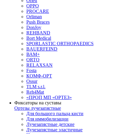
Orlett
OPPO
PROCARE
Orliman
Push Braces
DonJoy
REHBAND
Bort Medical
SPORLASTIC ORTHOPAEDICS
BAUERFEIND
ВАМ+
ORTO
RELAXSAN
Fosta
КОМФ-ОРТ
Ossur
TLM s.r.l.
Reh4Mat
«ПРОП МП «ОРТЕЗ»
Фиксаторы на суставы
Ортезы лучезапястные
Для большого пальца кисти
Для иммобилизации
Лучезапястные детские
Лучезапястные эластичные