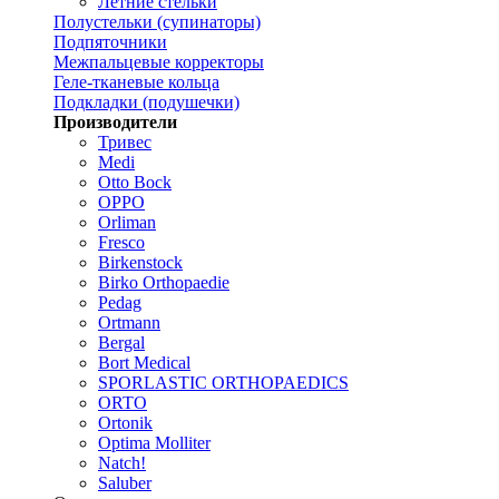
Летние стельки
Полустельки (супинаторы)
Подпяточники
Межпальцевые корректоры
Геле-тканевые кольца
Подкладки (подушечки)
Производители
Тривес
Medi
Otto Bock
OPPO
Orliman
Fresco
Birkenstock
Birko Orthopaedie
Pedag
Ortmann
Bergal
Bort Medical
SPORLASTIC ORTHOPAEDICS
ORTO
Ortonik
Optima Molliter
Natch!
Saluber