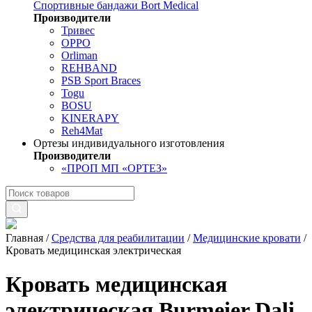
Спортивные бандажи Bort Medical
Производители
Тривес
OPPO
Orliman
REHBAND
PSB Sport Braces
Togu
BOSU
KINERAPY
Reh4Mat
Ортезы индивидуального изготовления
Производители
«ПРОП МП «ОРТЕЗ»
Главная
/
Средства для реабилитации
/
Медицинские кровати
/
Кровать медицинская электрическая
Кровать медицинская
электрическая Burmeier Dali