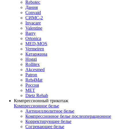
Rebotec
Дания
Convaid
СИМС-2
Invacare
Valentine
Barry
Ortonica
MED-MOS
Vermeiren
Катаржина
Hoggi
Rollitex
Akcesmed
Patron
Reh4Mat
Россия
МЕТ
Dietz Rehab
Компрессионный трикотаж
Компрессионное белье
Антицеллюлитное белье
Компрессионное белье послеоперационное
Корректирующее белье
Согревающее белье