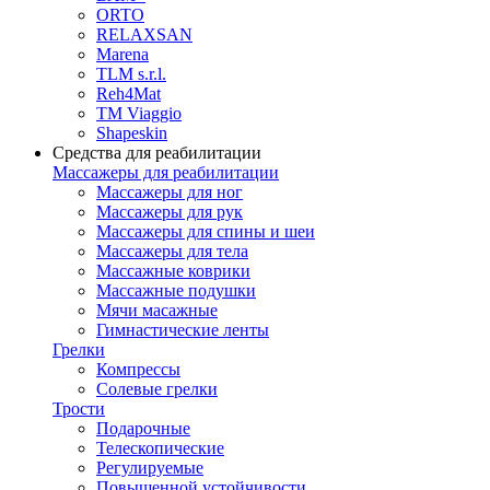
ORTO
RELAXSAN
Marena
TLM s.r.l.
Reh4Mat
TM Viaggio
Shapeskin
Средства для реабилитации
Массажеры для реабилитации
Массажеры для ног
Массажеры для рук
Массажеры для спины и шеи
Массажеры для тела
Массажные коврики
Массажные подушки
Мячи масажные
Гимнастические ленты
Грелки
Компрессы
Солевые грелки
Трости
Подарочные
Телескопические
Регулируемые
Повышенной устойчивости