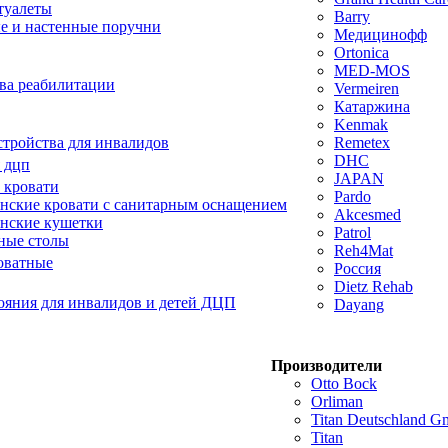
туалеты
Barry
е и настенные поручни
Медицинофф
Ortonica
MED-MOS
ва реабилитации
Vermeiren
Катаржина
Kenmak
тройства для инвалидов
Remetex
DHC
 дцп
JAPAN
 кровати
Pardo
ские кровати с санитарным оснащением
Akcesmed
нские кушетки
Patrol
ные столы
Reh4Mat
оватные
Россия
Dietz Rehab
ояния для инвалидов и детей ДЦП
Dayang
Производители
Otto Bock
Orliman
Titan Deutschland 
Titan