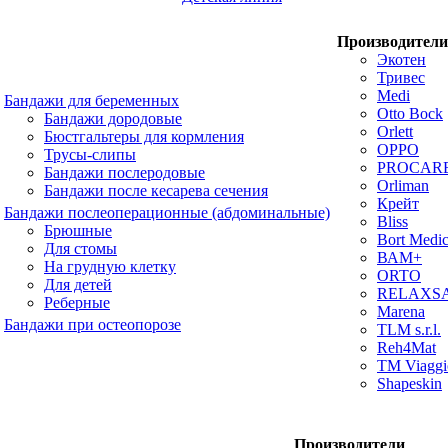
Производители
Экотен
Тривес
Medi
Бандажи для беременных
Otto Bock
Бандажи дородовые
Orlett
Бюстгальтеры для кормления
OPPO
Трусы-слипы
PROCAR
Бандажи послеродовые
Orliman
Бандажи после кесарева сечения
Крейт
Бандажи послеоперационные (абдоминальные)
Bliss
Брюшные
Bort Medic
Для стомы
ВАМ+
На грудную клетку
ORTO
Для детей
RELAXS
Реберные
Marena
Бандажи при остеопорозе
TLM s.r.l.
Reh4Mat
TM Viaggi
Shapeskin
Производители