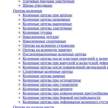
Плечевые бандажи эластичные
Шины отводящие
Ортезы коленные
Коленные ортезы при артрозе
Коленные ортезы разъемные
Коленные ортезы шарнирные
Коленные ортезы эластичные
Коленные туторы
Наколенники детские
Наколенники спортивные
Ортезы на коленное сухожилие
Ортезы на коленную чашечку
Послеоперационные коленные ортезы
Коленные ортезы после пластики передней и задне
Коленные ортезы при варусной и вальгусной дефо
Коленные ортезы после повреждений медиальной и
Спортивные коленные ортезы
Коленные ортезы рамные
Коленные ортезы при остеоартрозе
Коленные ортезы при гонартрозе
Коленные ортезы при артрите
Коленные ортезы при повреждениях крестообразны
Коленные ортезы при боковой нестабильности
Коленные ортезы при деформации коленного суста
Ортезы на пальцы кисти