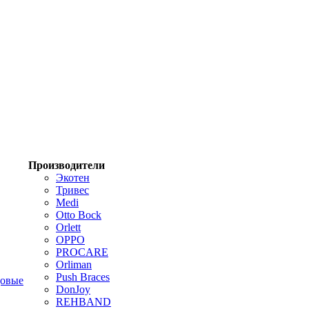
Производители
Экотен
Тривес
Medi
Otto Bock
Orlett
OPPO
PROCARE
Orliman
Push Braces
цовые
DonJoy
REHBAND