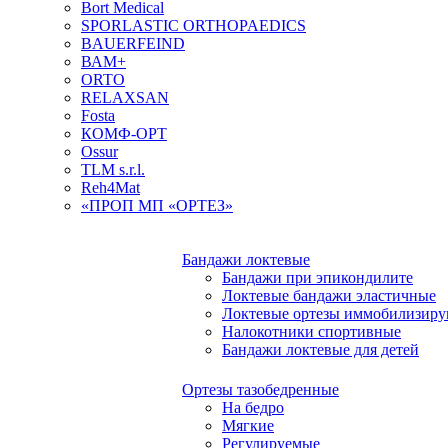
Bort Medical
SPORLASTIC ORTHOPAEDICS
BAUERFEIND
ВАМ+
ORTO
RELAXSAN
Fosta
КОМФ-ОРТ
Ossur
TLM s.r.l.
Reh4Mat
«ПРОП МП «ОРТЕЗ»
Бандажи локтевые
Бандажи при эпикондилите
Локтевые бандажи эластичные
Локтевые ортезы иммобилизир
Налокотники спортивные
Бандажи локтевые для детей
Ортезы тазобедренные
На бедро
Мягкие
Регулируемые