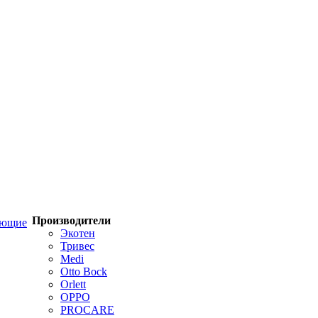
Производители
ующие
Экотен
Тривес
Medi
Otto Bock
Orlett
OPPO
PROCARE