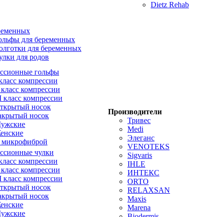
Dietz Rehab
ременных
ольфы для беременных
олготки для беременных
улки для родов
ссионные гольфы
 класс компрессии
I класс компрессии
II класс компрессии
ткрытый носок
Производители
акрытый носок
Тривес
ужские
Medi
енские
Элеганс
 микрофиброй
VENOTEKS
ссионные чулки
Sigvaris
 класс компрессии
IHLE
I класс компрессии
ИНТЕКС
II класс компрессии
ORTO
ткрытый носок
RELAXSAN
акрытый носок
Maxis
енские
Marena
ужские
Biodermis