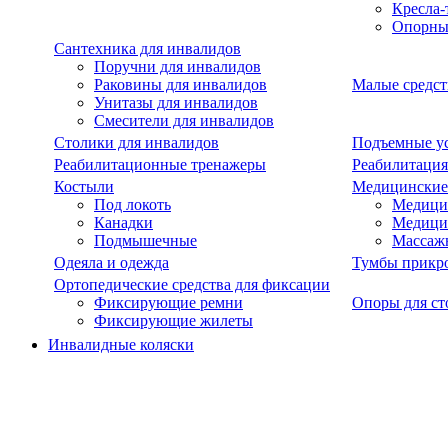
Кресла-
Опорны
Сантехника для инвалидов
Поручни для инвалидов
Раковины для инвалидов
Малые средст
Унитазы для инвалидов
Смесители для инвалидов
Столики для инвалидов
Подъемные ус
Реабилитационные тренажеры
Реабилитация
Костыли
Медицинские
Под локоть
Медицин
Канадки
Медици
Подмышечные
Массаж
Одеяла и одежда
Тумбы прикр
Ортопедические средства для фиксации
Фиксирующие ремни
Опоры для ст
Фиксирующие жилеты
Инвалидные коляски