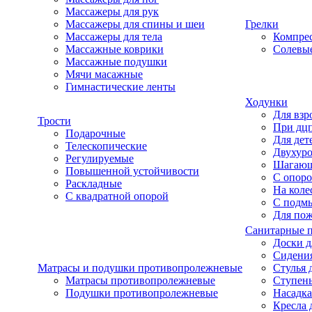
Массажеры для рук
Массажеры для спины и шеи
Грелки
Массажеры для тела
Компре
Массажные коврики
Солевые
Массажные подушки
Мячи масажные
Гимнастические ленты
Ходунки
Для взр
Трости
При дц
Подарочные
Для дет
Телескопические
Двухур
Регулируемые
Шагаю
Повышенной устойчивости
С опоро
Раскладные
На коле
С квадратной опорой
С подм
Для по
Санитарные 
Доски д
Сидения
Матрасы и подушки противопролежневые
Стулья 
Матрасы противопролежневые
Ступень
Подушки противопролежневые
Насадка
Кресла 