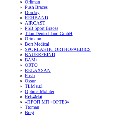
Orliman
Push Braces
DonJoy
REHBAND
AIRCAST
PSB Sport Braces
Titan Deutschland GmbH
Ortmann
Bort Medical
SPORLASTIC ORTHOPAEDICS
BAUERFEIND
ВАМ+
ORTO
RELAXSAN
Fosta
Ossur
TLM s.r.l.
Optima Molliter
Reh4Mat
«ПРОП МП «ОРТЕЗ»
Ttoman
Breg