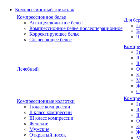
Компрессионный трикотаж
Компрессионное белье
Для бе
Антицеллюлитное белье
Г
Компрессионное белье послеоперационное
К
Корректирующее белье
Ч
Согревающее белье
Компре
I
I
I
Лечебный
О
З
М
Ж
С
Компре
Компрессионные колготки
I
I класс компрессии
I
II класс компрессии
I
III класс компрессии
О
Женские
З
Мужские
Ж
Открытый носок
М