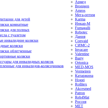
Армед
Bronigen
Amros
Мега-оптим
литации для детей
Karma
Инкар-М
ляски комнатные
Fumagalli
ляски для полных
Rebotec
сла с туалетом
Дания
е инвалидние коляски
Convaid
СИМС-2
идные коляски
Invacare
ляски облегченные
Valentine
ортивные коляски
Barry
ессуары для инвалидных колясок
Ortonica
епленные для инвалидов-колясочников
MED-MOS
Vermeiren
Катаржина
Hoggi
Rollitex
Akcesmed
Patron
Reh4Mat
Россия
МЕТ