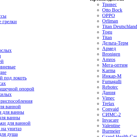
Тривес
Otto Bock
OPPO
ссы
Orliman
 грелки
Titan Deutschla
Togu
Titan
Дельта-Терм
Армед
ослых
Bronigen
п
Amros
ей
Мега-оптим
овневые
Karma
щие
Инкар-М
й под локоть
Fumagalli
сах
Rebotec
ышечной опорой
Дания
жилых
Vimec
приспособления
Trelax
ля ванной
Convaid
 для ванны
СИМС-2
для ванны
Invacare
ки для ванной
Valentine
 на унитаз
Burmeier
для душа
Grand Health Car