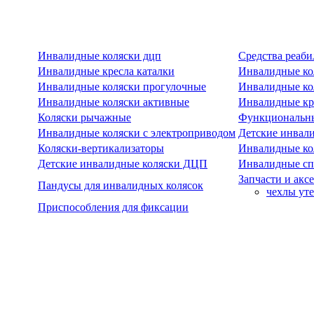
Инвалидные коляски дцп
Средства реаби
Инвалидные кресла каталки
Инвалидные ко
Инвалидные коляски прогулочные
Инвалидные ко
Инвалидные коляски активные
Инвалидные кре
Коляски рычажные
Функциональны
Инвалидные коляски с электроприводом
Детские инвал
Коляски-вертикализаторы
Инвалидные ко
Детские инвалидные коляски ДЦП
Инвалидные сп
Запчасти и акс
Пандусы для инвалидных колясок
чехлы ут
Приспособления для фиксации