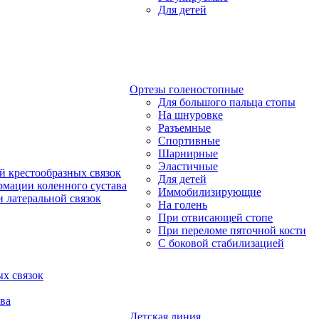
Для детей
Ортезы голеностопные
Для большого пальца стопы
На шнуровке
Разъемные
Спортивные
Шарнирные
Эластичные
й крестообразных связок
Для детей
рмации коленного сустава
Иммобилизирующие
 латеральной связок
На голень
При отвисающей стопе
При переломе пяточной кости
С боковой стабилизацией
х связок
ва
Детская линия