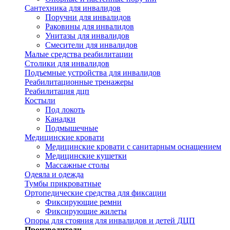
Сантехника для инвалидов
Поручни для инвалидов
Раковины для инвалидов
Унитазы для инвалидов
Смесители для инвалидов
Малые средства реабилитации
Столики для инвалидов
Подъемные устройства для инвалидов
Реабилитационные тренажеры
Реабилитация дцп
Костыли
Под локоть
Канадки
Подмышечные
Медицинские кровати
Медицинские кровати с санитарным оснащением
Медицинские кушетки
Массажные столы
Одеяла и одежда
Тумбы прикроватные
Ортопедические средства для фиксации
Фиксирующие ремни
Фиксирующие жилеты
Опоры для стояния для инвалидов и детей ДЦП
Производители