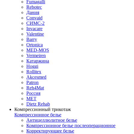
Fumagalli
Rebotec
Дания
Convaid
СИМС-2
Invacare
Valentine
Barry
Ortonica
MED-MOS
Vermeiren
Катаржина
Hoggi
Rollitex
Akcesmed
Patron
Reh4Mat
Россия
МЕТ
Dietz Rehab
Компрессионный трикотаж
Компрессионное белье
Антицеллюлитное белье
Компрессионное белье послеоперационное
Корректирующее белье