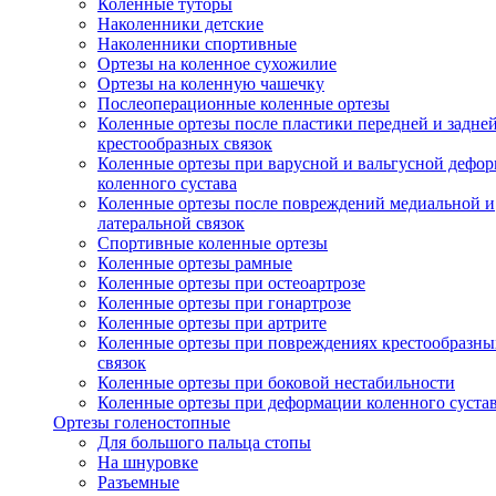
Коленные туторы
Наколенники детские
Наколенники спортивные
Ортезы на коленное сухожилие
Ортезы на коленную чашечку
Послеоперационные коленные ортезы
Коленные ортезы после пластики передней и задне
крестообразных связок
Коленные ортезы при варусной и вальгусной дефо
коленного сустава
Коленные ортезы после повреждений медиальной и
латеральной связок
Спортивные коленные ортезы
Коленные ортезы рамные
Коленные ортезы при остеоартрозе
Коленные ортезы при гонартрозе
Коленные ортезы при артрите
Коленные ортезы при повреждениях крестообразны
связок
Коленные ортезы при боковой нестабильности
Коленные ортезы при деформации коленного суста
Ортезы голеностопные
Для большого пальца стопы
На шнуровке
Разъемные