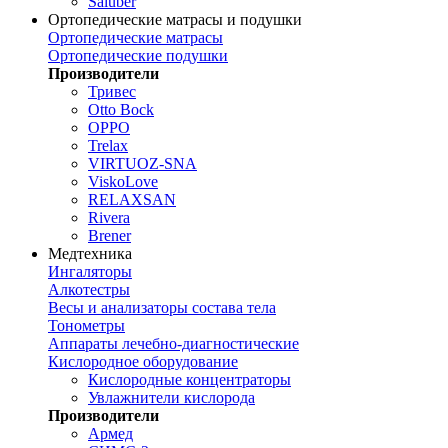
Saluber
Ортопедические матрасы и подушки
Ортопедические матрасы
Ортопедические подушки
Производители
Тривес
Otto Bock
OPPO
Trelax
VIRTUOZ-SNA
ViskoLove
RELAXSAN
Rivera
Brener
Медтехника
Ингаляторы
Алкотестры
Весы и анализаторы состава тела
Тонометры
Аппараты лечебно-диагностические
Кислородное оборудование
Кислородные концентраторы
Увлажнители кислорода
Производители
Армед