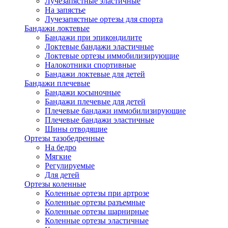
Лучезапястные эластичные
На запястье
Лучезапястные ортезы для спорта
Бандажи локтевые
Бандажи при эпикондилите
Локтевые бандажи эластичные
Локтевые ортезы иммобилизирующие
Налокотники спортивные
Бандажи локтевые для детей
Бандажи плечевые
Бандажи косыночные
Бандажи плечевые для детей
Плечевые бандажи иммобилизирующие
Плечевые бандажи эластичные
Шины отводящие
Ортезы тазобедренные
На бедро
Мягкие
Регулируемые
Для детей
Ортезы коленные
Коленные ортезы при артрозе
Коленные ортезы разъемные
Коленные ортезы шарнирные
Коленные ортезы эластичные