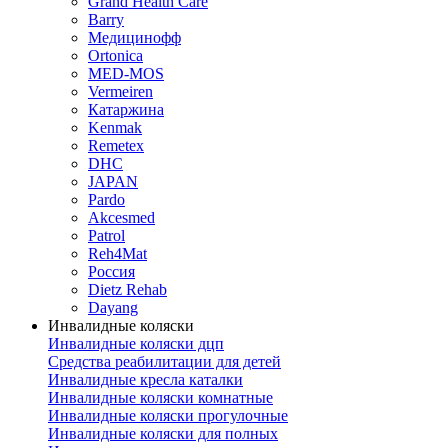
Grand Health Care
Barry
Медицинофф
Ortonica
MED-MOS
Vermeiren
Катаржина
Kenmak
Remetex
DHC
JAPAN
Pardo
Akcesmed
Patrol
Reh4Mat
Россия
Dietz Rehab
Dayang
Инвалидные коляски
Инвалидные коляски дцп
Средства реабилитации для детей
Инвалидные кресла каталки
Инвалидные коляски комнатные
Инвалидные коляски прогулочные
Инвалидные коляски для полных