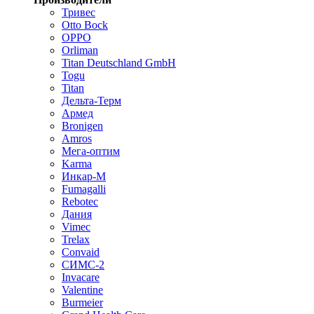
Тривес
Otto Bock
OPPO
Orliman
Titan Deutschland GmbH
Togu
Titan
Дельта-Терм
Армед
Bronigen
Amros
Мега-оптим
Karma
Инкар-М
Fumagalli
Rebotec
Дания
Vimec
Trelax
Convaid
СИМС-2
Invacare
Valentine
Burmeier