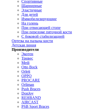
Спортивные
Шарнирные
Эластичные
Для детей
Иммобилизирующие
На голень
При отвисающей стопе
При переломе пяточной кости
С боковой стабилизацией
Ортезы на пальцы кисти
Детская линия
Производители
Экотен
Тривес
Medi
Otto Bock
Orlett
OPPO
PROCARE
Orliman
Push Braces
DonJoy
REHBAND
AIRCAST
PSB Sport Braces