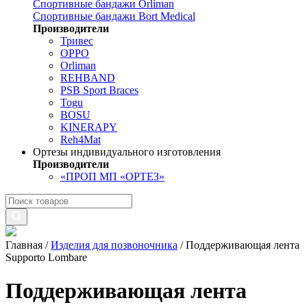
Спортивные бандажи Orliman
Спортивные бандажи Bort Medical
Производители
Тривес
OPPO
Orliman
REHBAND
PSB Sport Braces
Togu
BOSU
KINERAPY
Reh4Mat
Ортезы индивидуального изготовления
Производители
«ПРОП МП «ОРТЕЗ»
Главная
/
Изделия для позвоночника
/
Поддерживающая лента
Supporto Lombare
Поддерживающая лента