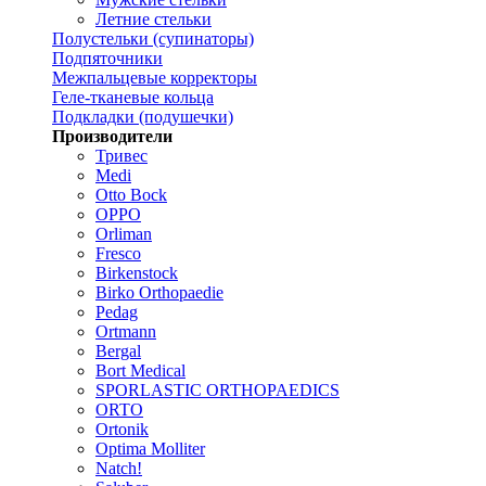
Летние стельки
Полустельки (супинаторы)
Подпяточники
Межпальцевые корректоры
Геле-тканевые кольца
Подкладки (подушечки)
Производители
Тривес
Medi
Otto Bock
OPPO
Orliman
Fresco
Birkenstock
Birko Orthopaedie
Pedag
Ortmann
Bergal
Bort Medical
SPORLASTIC ORTHOPAEDICS
ORTO
Ortonik
Optima Molliter
Natch!