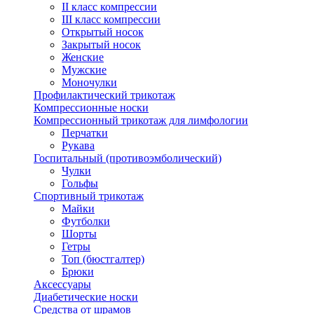
II класс компрессии
III класс компрессии
Открытый носок
Закрытый носок
Женские
Мужские
Моночулки
Профилактический трикотаж
Компрессионные носки
Компрессионный трикотаж для лимфологии
Перчатки
Рукава
Госпитальный (противоэмболический)
Чулки
Гольфы
Спортивный трикотаж
Майки
Футболки
Шорты
Гетры
Топ (бюстгалтер)
Брюки
Аксессуары
Диабетические носки
Средства от шрамов