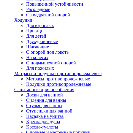
Повышенной устойчивости
Раскладные
С квадратной опорой
Ходунки
Для взрослых
При дцп
Для детей
Двухуровневые
Шагающие
С опорой под локоть
На колесах
С подмышечной опорой
Для пожилых
Матрасы и подушки противопролежневые
Матрасы противопролежневые
Подушки противопролежневые
Санитарные приспособления
Доски для ванной
Сидения для ванны
Стулья для ванны
Ступеньки для ванной
Насадка на унитаз
Кресла для душа
Кресла-туалеты
Опорные и настенные поручни