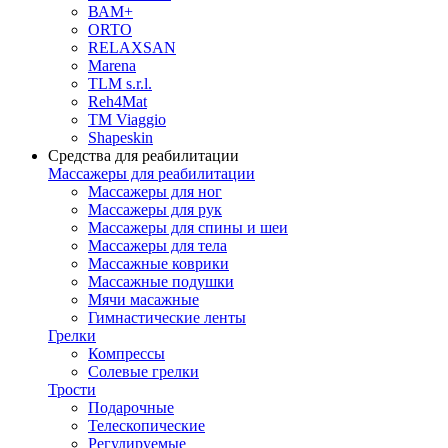
ВАМ+
ORTO
RELAXSAN
Marena
TLM s.r.l.
Reh4Mat
TM Viaggio
Shapeskin
Средства для реабилитации
Массажеры для реабилитации
Массажеры для ног
Массажеры для рук
Массажеры для спины и шеи
Массажеры для тела
Массажные коврики
Массажные подушки
Мячи масажные
Гимнастические ленты
Грелки
Компрессы
Солевые грелки
Трости
Подарочные
Телескопические
Регулируемые