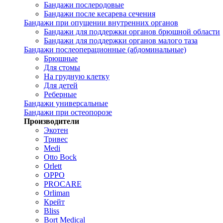
Бандажи послеродовые
Бандажи после кесарева сечения
Бандажи при опущении внутренних органов
Бандажи для поддержки органов брюшной области
Бандажи для поддержки органов малого таза
Бандажи послеоперационные (абдоминальные)
Брюшные
Для стомы
На грудную клетку
Для детей
Реберные
Бандажи универсальные
Бандажи при остеопорозе
Производители
Экотен
Тривес
Medi
Otto Bock
Orlett
OPPO
PROCARE
Orliman
Крейт
Bliss
Bort Medical