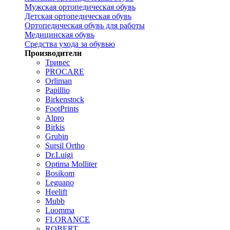
Мужская ортопедическая обувь
Детская ортопедическая обувь
Ортопедическая обувь для работы
Медицинская обувь
Средства ухода за обувью
Производители
Тривес
PROCARE
Orliman
Papillio
Birkenstock
FootPrints
Alpro
Birkis
Grubin
Sursil Ortho
Dr.Luigi
Optima Molliter
Bosikom
Leguano
Heelift
Mubb
Luomma
FLORANCE
ROBERT