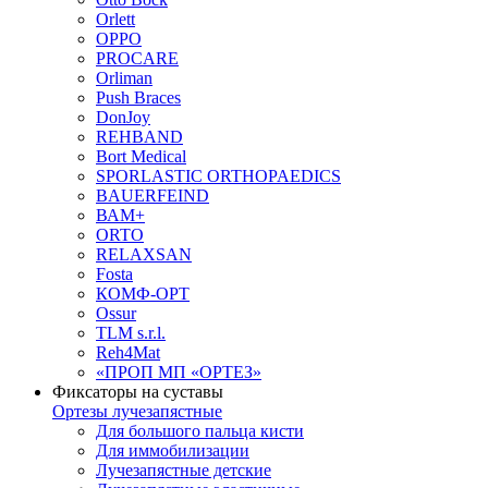
Orlett
OPPO
PROCARE
Orliman
Push Braces
DonJoy
REHBAND
Bort Medical
SPORLASTIC ORTHOPAEDICS
BAUERFEIND
ВАМ+
ORTO
RELAXSAN
Fosta
КОМФ-ОРТ
Ossur
TLM s.r.l.
Reh4Mat
«ПРОП МП «ОРТЕЗ»
Фиксаторы на суставы
Ортезы лучезапястные
Для большого пальца кисти
Для иммобилизации
Лучезапястные детские