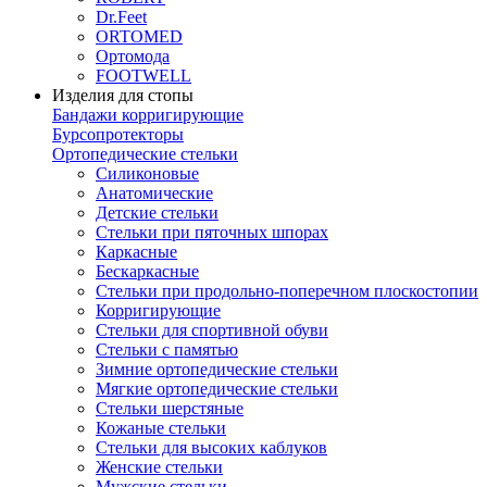
Dr.Feet
ORTOMED
Ортомода
FOOTWELL
Изделия для стопы
Бандажи корригирующие
Бурсопротекторы
Ортопедические стельки
Силиконовые
Анатомические
Детские стельки
Стельки при пяточных шпорах
Каркасные
Бескаркасные
Стельки при продольно-поперечном плоскостопии
Корригирующие
Стельки для спортивной обуви
Стельки с памятью
Зимние ортопедические стельки
Мягкие ортопедические стельки
Стельки шерстяные
Кожаные стельки
Стельки для высоких каблуков
Женские стельки
Мужские стельки