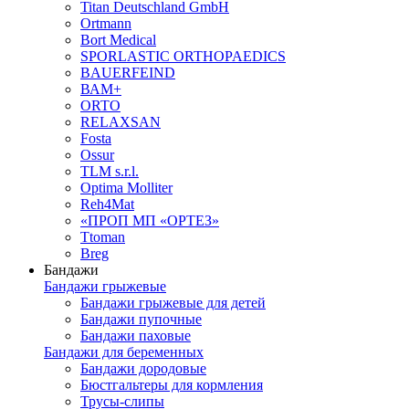
Titan Deutschland GmbH
Ortmann
Bort Medical
SPORLASTIC ORTHOPAEDICS
BAUERFEIND
ВАМ+
ORTO
RELAXSAN
Fosta
Ossur
TLM s.r.l.
Optima Molliter
Reh4Mat
«ПРОП МП «ОРТЕЗ»
Ttoman
Breg
Бандажи
Бандажи грыжевые
Бандажи грыжевые для детей
Бандажи пупочные
Бандажи паховые
Бандажи для беременных
Бандажи дородовые
Бюстгальтеры для кормления
Трусы-слипы