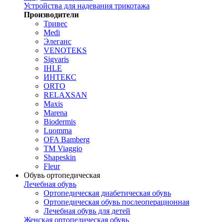
Устройства для надевания трикотажа
Производители
Тривес
Medi
Элеганс
VENOTEKS
Sigvaris
IHLE
ИНТЕКС
ORTO
RELAXSAN
Maxis
Marena
Biodermis
Luomma
OFA Bamberg
TM Viaggio
Shapeskin
Fleur
Обувь ортопедическая
Лечебная обувь
Ортопедическая диабетическая обувь
Ортопедическая обувь послеоперационная
Лечебная обувь для детей
Женская ортопедическая обувь