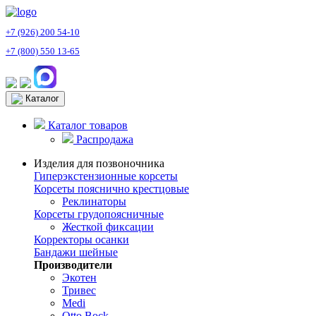
+7 (926) 200 54-10
+7 (800) 550 13-65
Каталог
Каталог товаров
Распродажа
Изделия для позвоночника
Гиперэкстензионные корсеты
Корсеты пояснично крестцовые
Реклинаторы
Корсеты грудопоясничные
Жесткой фиксации
Корректоры осанки
Бандажи шейные
Производители
Экотен
Тривес
Medi
Otto Bock