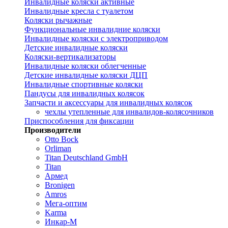
Инвалидные коляски активные
Инвалидные кресла с туалетом
Коляски рычажные
Функциональные инвалидние коляски
Инвалидные коляски с электроприводом
Детские инвалидные коляски
Коляски-вертикализаторы
Инвалидные коляски облегченные
Детские инвалидные коляски ДЦП
Инвалидные спортивные коляски
Пандусы для инвалидных колясок
Запчасти и аксессуары для инвалидных колясок
чехлы утепленные для инвалидов-колясочников
Приспособления для фиксации
Производители
Otto Bock
Orliman
Titan Deutschland GmbH
Titan
Армед
Bronigen
Amros
Мега-оптим
Karma
Инкар-М