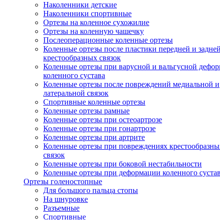
Наколенники детские
Наколенники спортивные
Ортезы на коленное сухожилие
Ортезы на коленную чашечку
Послеоперационные коленные ортезы
Коленные ортезы после пластики передней и задне
крестообразных связок
Коленные ортезы при варусной и вальгусной дефо
коленного сустава
Коленные ортезы после повреждений медиальной и
латеральной связок
Спортивные коленные ортезы
Коленные ортезы рамные
Коленные ортезы при остеоартрозе
Коленные ортезы при гонартрозе
Коленные ортезы при артрите
Коленные ортезы при повреждениях крестообразны
связок
Коленные ортезы при боковой нестабильности
Коленные ортезы при деформации коленного суста
Ортезы голеностопные
Для большого пальца стопы
На шнуровке
Разъемные
Спортивные