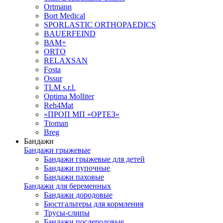
Ortmann
Bort Medical
SPORLASTIC ORTHOPAEDICS
BAUERFEIND
ВАМ+
ORTO
RELAXSAN
Fosta
Ossur
TLM s.r.l.
Optima Molliter
Reh4Mat
«ПРОП МП «ОРТЕЗ»
Ttoman
Breg
Бандажи
Бандажи грыжевые
Бандажи грыжевые для детей
Бандажи пупочные
Бандажи паховые
Бандажи для беременных
Бандажи дородовые
Бюстгальтеры для кормления
Трусы-слипы
Бандажи послеродовые