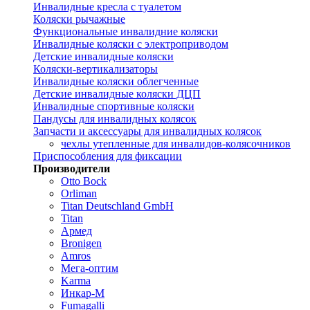
Инвалидные кресла с туалетом
Коляски рычажные
Функциональные инвалидние коляски
Инвалидные коляски с электроприводом
Детские инвалидные коляски
Коляски-вертикализаторы
Инвалидные коляски облегченные
Детские инвалидные коляски ДЦП
Инвалидные спортивные коляски
Пандусы для инвалидных колясок
Запчасти и аксессуары для инвалидных колясок
чехлы утепленные для инвалидов-колясочников
Приспособления для фиксации
Производители
Otto Bock
Orliman
Titan Deutschland GmbH
Titan
Армед
Bronigen
Amros
Мега-оптим
Karma
Инкар-М
Fumagalli