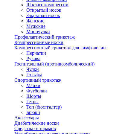
III класс компрессии
Открытый носок
Закрытый носок
Женские
Мужские
Моночулки
Профилактический трикотаж
Компрессионные носки
Компрессионный трикотаж для лимфологии
Перчатки
Рукава
Госпитальный (противоэмболический)
Чулки
Гольфы
Спортивный трикотаж
Майки
Футболки
Шорты
Гетры
Топ (бюстгалтер)
Брюки
Аксессуары
Диабетические носки
Средства от шрамов
Устройства для надевания трикотажа