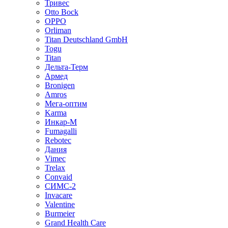
Тривес
Otto Bock
OPPO
Orliman
Titan Deutschland GmbH
Togu
Titan
Дельта-Терм
Армед
Bronigen
Amros
Мега-оптим
Karma
Инкар-М
Fumagalli
Rebotec
Дания
Vimec
Trelax
Convaid
СИМС-2
Invacare
Valentine
Burmeier
Grand Health Care