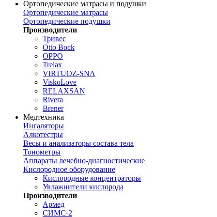
Ортопедические матрасы и подушки
Ортопедические матрасы
Ортопедические подушки
Производители
Тривес
Otto Bock
OPPO
Trelax
VIRTUOZ-SNA
ViskoLove
RELAXSAN
Rivera
Brener
Медтехника
Ингаляторы
Алкотестры
Весы и анализаторы состава тела
Тонометры
Аппараты лечебно-диагностические
Кислородное оборудование
Кислородные концентраторы
Увлажнители кислорода
Производители
Армед
СИМС-2