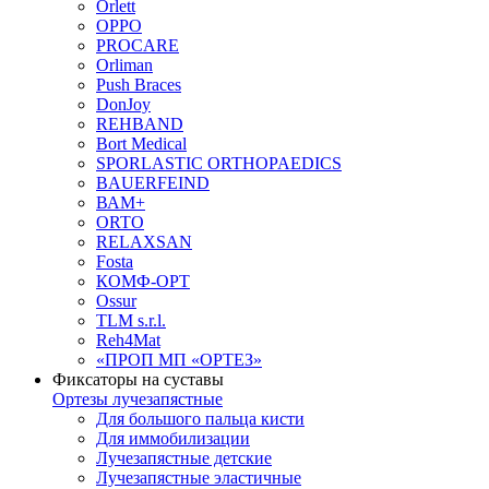
Orlett
OPPO
PROCARE
Orliman
Push Braces
DonJoy
REHBAND
Bort Medical
SPORLASTIC ORTHOPAEDICS
BAUERFEIND
ВАМ+
ORTO
RELAXSAN
Fosta
КОМФ-ОРТ
Ossur
TLM s.r.l.
Reh4Mat
«ПРОП МП «ОРТЕЗ»
Фиксаторы на суставы
Ортезы лучезапястные
Для большого пальца кисти
Для иммобилизации
Лучезапястные детские
Лучезапястные эластичные