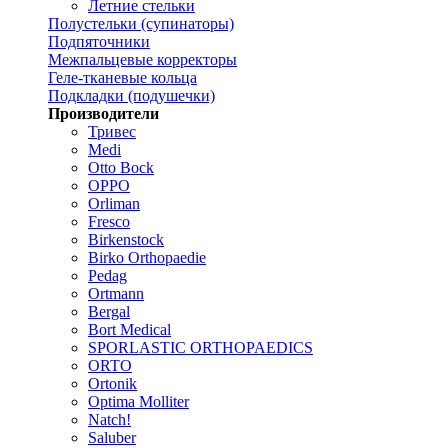
Летние стельки
Полустельки (супинаторы)
Подпяточники
Межпальцевые корректоры
Геле-тканевые кольца
Подкладки (подушечки)
Производители
Тривес
Medi
Otto Bock
OPPO
Orliman
Fresco
Birkenstock
Birko Orthopaedie
Pedag
Ortmann
Bergal
Bort Medical
SPORLASTIC ORTHOPAEDICS
ORTO
Ortonik
Optima Molliter
Natch!
Saluber