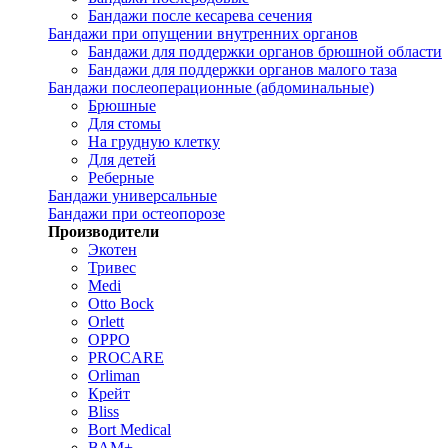
Бандажи после кесарева сечения
Бандажи при опущении внутренних органов
Бандажи для поддержки органов брюшной области
Бандажи для поддержки органов малого таза
Бандажи послеоперационные (абдоминальные)
Брюшные
Для стомы
На грудную клетку
Для детей
Реберные
Бандажи универсальные
Бандажи при остеопорозе
Производители
Экотен
Тривес
Medi
Otto Bock
Orlett
OPPO
PROCARE
Orliman
Крейт
Bliss
Bort Medical
ВАМ+