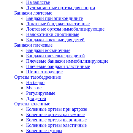
На запястье
Лучезапястные ортезы для спорта
Бандажи локтевые
Бандажи при эпикондилите
Локтевые бандажи эластичные
Локтевые ортезы иммобилизирующие
Налокотники спортивные
Бандажи локтевые для детей
Бандажи плечевые
Бандажи косыночные
Бандажи плечевые для детей
Плечевые бандажи иммобилизирующие
Плечевые бандажи эластичные
Шины отводящие
Ортезы тазобедренные
На бедро
Мягкие
Регулируемые
Для детей
Ортезы коленные
Коленные ортезы при артрозе
Коленные ортезы разъемные
Коленные ортезы шарнирные
Коленные ортезы эластичные
Коленные туторы