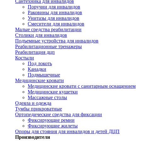
Сантехника для инвалидов
Поручни для инвалидов
Раковины для инвалидов
Унитазы для инвалидов
Смесители для инвалидов
Малые средства реабилитации
Столики для инвалидов
Подъемные устройства для инвалидов
Реабилитационные тренажеры
Реабилитация дцп
Костыли
Под локоть
Канадки
Подмышечные
Медицинские кровати
Медицинские кровати с санитарным оснащением
Медицинские кушетки
Массажные столы
Одеяла и одежда
Тумбы прикроватные
Ортопедические средства для фиксации
Фиксирующие ремни
Фиксирующие жилеты
Опоры для стояния для инвалидов и детей ДЦП
Производители