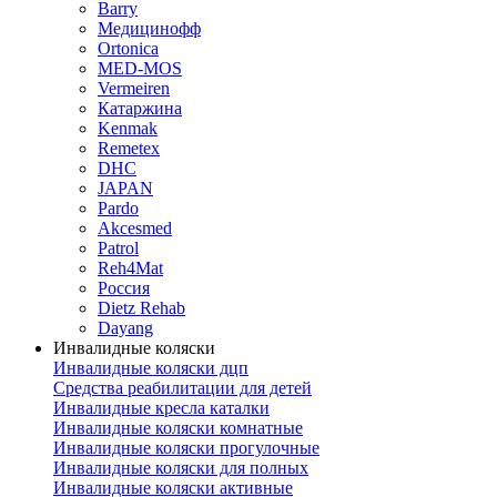
Barry
Медицинофф
Ortonica
MED-MOS
Vermeiren
Катаржина
Kenmak
Remetex
DHC
JAPAN
Pardo
Akcesmed
Patrol
Reh4Mat
Россия
Dietz Rehab
Dayang
Инвалидные коляски
Инвалидные коляски дцп
Средства реабилитации для детей
Инвалидные кресла каталки
Инвалидные коляски комнатные
Инвалидные коляски прогулочные
Инвалидные коляски для полных
Инвалидные коляски активные