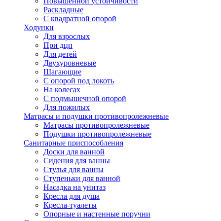
Повышенной устойчивости
Раскладные
С квадратной опорой
Ходунки
Для взрослых
При дцп
Для детей
Двухуровневые
Шагающие
С опорой под локоть
На колесах
С подмышечной опорой
Для пожилых
Матрасы и подушки противопролежневые
Матрасы противопролежневые
Подушки противопролежневые
Санитарные приспособления
Доски для ванной
Сидения для ванны
Стулья для ванны
Ступеньки для ванной
Насадка на унитаз
Кресла для душа
Кресла-туалеты
Опорные и настенные поручни