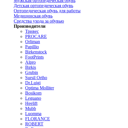
Мужская ортопедическая обувь
Детская ортопедическая обувь
Ортопедическая обувь для работы
Медицинская обувь
Средства ухода за обувью
Производители
Тривес
PROCARE
Orliman
Papillio
Birkenstock
FootPrints
Alpro
Birkis
Grubin
Sursil Ortho
Dr.Luigi
Optima Molliter
Bosikom
Leguano
Heelift
Mubb
Luomma
FLORANCE
ROBERT