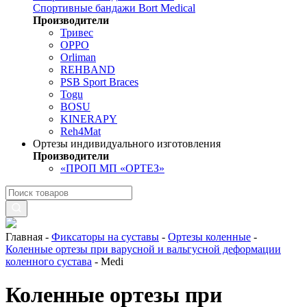
Спортивные бандажи Bort Medical
Производители
Тривес
OPPO
Orliman
REHBAND
PSB Sport Braces
Togu
BOSU
KINERAPY
Reh4Mat
Ортезы индивидуального изготовления
Производители
«ПРОП МП «ОРТЕЗ»
Главная
-
Фиксаторы на суставы
-
Ортезы коленные
-
Коленные ортезы при варусной и вальгусной деформации
коленного сустава
-
Medi
Коленные ортезы при