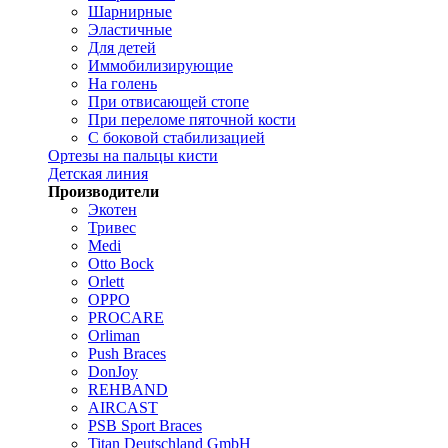
Шарнирные
Эластичные
Для детей
Иммобилизирующие
На голень
При отвисающей стопе
При переломе пяточной кости
С боковой стабилизацией
Ортезы на пальцы кисти
Детская линия
Производители
Экотен
Тривес
Medi
Otto Bock
Orlett
OPPO
PROCARE
Orliman
Push Braces
DonJoy
REHBAND
AIRCAST
PSB Sport Braces
Titan Deutschland GmbH