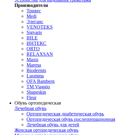
Производители
Тривес
Medi
Элеганс
VENOTEKS
Sigvaris
IHLE
ИНТЕКС
ORTO
RELAXSAN
Maxis
Marena
Biodermis
Luomma
OFA Bamberg
TM Viaggio
Shapeskin
Fleur
Обувь ортопедическая
Лечебная обувь
Ортопедическая диабетическая обувь
Ортопедическая обувь послеоперационная
Лечебная обувь для детей
Женская ортопедическая обувь