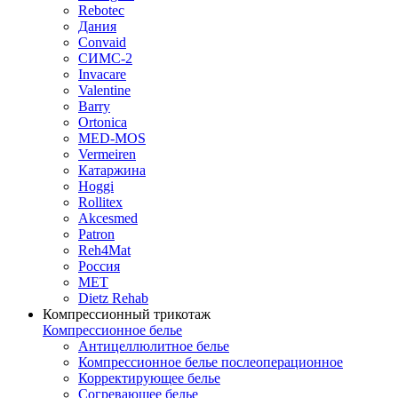
Rebotec
Дания
Convaid
СИМС-2
Invacare
Valentine
Barry
Ortonica
MED-MOS
Vermeiren
Катаржина
Hoggi
Rollitex
Akcesmed
Patron
Reh4Mat
Россия
МЕТ
Dietz Rehab
Компрессионный трикотаж
Компрессионное белье
Антицеллюлитное белье
Компрессионное белье послеоперационное
Корректирующее белье
Согревающее белье