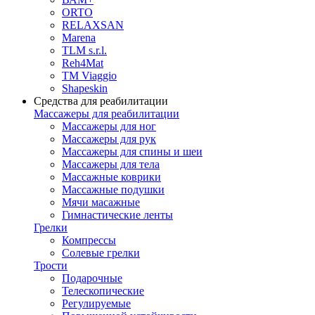
ORTO
RELAXSAN
Marena
TLM s.r.l.
Reh4Mat
TM Viaggio
Shapeskin
Средства для реабилитации
Массажеры для реабилитации
Массажеры для ног
Массажеры для рук
Массажеры для спины и шеи
Массажеры для тела
Массажные коврики
Массажные подушки
Мячи масажные
Гимнастические ленты
Грелки
Компрессы
Солевые грелки
Трости
Подарочные
Телескопические
Регулируемые