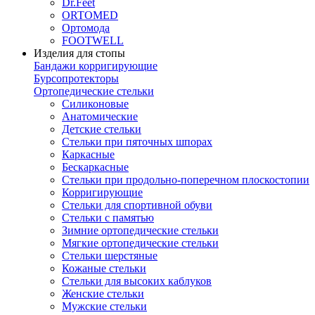
Dr.Feet
ORTOMED
Ортомода
FOOTWELL
Изделия для стопы
Бандажи корригирующие
Бурсопротекторы
Ортопедические стельки
Силиконовые
Анатомические
Детские стельки
Стельки при пяточных шпорах
Каркасные
Бескаркасные
Стельки при продольно-поперечном плоскостопии
Корригирующие
Стельки для спортивной обуви
Стельки с памятью
Зимние ортопедические стельки
Мягкие ортопедические стельки
Стельки шерстяные
Кожаные стельки
Стельки для высоких каблуков
Женские стельки
Мужские стельки