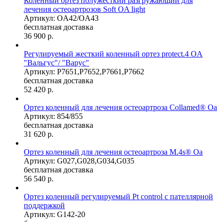
Коленный ортез полужесткий разгружающий для
лечения остеоартрозов Soft OA light
Артикул: OA42/OA43
бесплатная доставка
36 900
р.
Регулируемый жесткий коленный ортез protect.4 OA
"Вальгус"/ "Варус"
Артикул: P7651,P7652,P7661,P7662
бесплатная доставка
52 420
р.
Ортез коленный для лечения остеоартроза Collamed® Oa
Артикул: 854/855
бесплатная доставка
31 620
р.
Ортез коленный для лечения остеоартроза M.4s® Oa
Артикул: G027,G028,G034,G035
бесплатная доставка
56 540
р.
Ортез коленный регулируемый Pt control с пателлярной
поддержкой
Артикул: G142-20