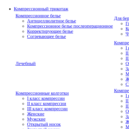
Компрессионный трикотаж
Компрессионное белье
Для бе
Антицеллюлитное белье
Г
Компрессионное белье послеоперационное
К
Корректирующее белье
Ч
Согревающее белье
Компре
I
I
I
Лечебный
О
З
М
Ж
С
Компре
Компрессионные колготки
I
I класс компрессии
I
II класс компрессии
I
III класс компрессии
О
Женские
З
Мужские
Ж
Открытый носок
М