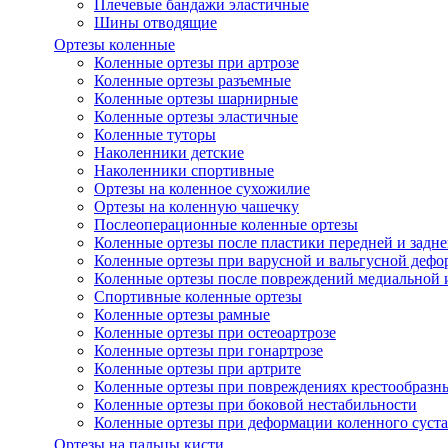
Плечевые бандажи эластичные
Шины отводящие
Ортезы коленные
Коленные ортезы при артрозе
Коленные ортезы разъемные
Коленные ортезы шарнирные
Коленные ортезы эластичные
Коленные туторы
Наколенники детские
Наколенники спортивные
Ортезы на коленное сухожилие
Ортезы на коленную чашечку
Послеоперационные коленные ортезы
Коленные ортезы после пластики передней и задне
Коленные ортезы при варусной и вальгусной дефо
Коленные ортезы после повреждений медиальной и
Спортивные коленные ортезы
Коленные ортезы рамные
Коленные ортезы при остеоартрозе
Коленные ортезы при гонартрозе
Коленные ортезы при артрите
Коленные ортезы при повреждениях крестообразны
Коленные ортезы при боковой нестабильности
Коленные ортезы при деформации коленного суста
Ортезы на пальцы кисти