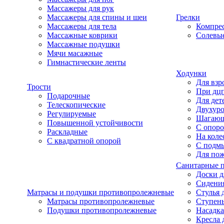
Массажеры для рук
Массажеры для спины и шеи
Грелки
Массажеры для тела
Компре
Массажные коврики
Солевые
Массажные подушки
Мячи масажные
Гимнастические ленты
Ходунки
Для взр
Трости
При дц
Подарочные
Для дет
Телескопические
Двухур
Регулируемые
Шагаю
Повышенной устойчивости
С опоро
Раскладные
На коле
С квадратной опорой
С подм
Для по
Санитарные 
Доски д
Сидения
Матрасы и подушки противопролежневые
Стулья 
Матрасы противопролежневые
Ступень
Подушки противопролежневые
Насадка
Кресла 