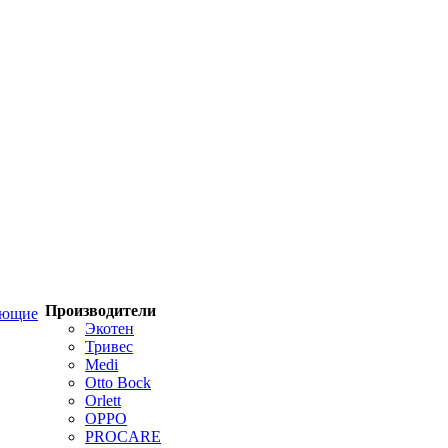
Производители
ующие
Экотен
Тривес
Medi
Otto Bock
Orlett
OPPO
PROCARE