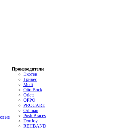
Производители
Экотен
Тривес
Medi
Otto Bock
Orlett
OPPO
PROCARE
Orliman
Push Braces
цовые
DonJoy
REHBAND