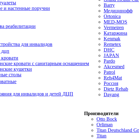
туалеты
Barry
е и настенные поручни
Медицинофф
Ortonica
MED-MOS
ва реабилитации
Vermeiren
Катаржина
Kenmak
тройства для инвалидов
Remetex
DHC
 дцп
JAPAN
 кровати
Pardo
ские кровати с санитарным оснащением
Akcesmed
нские кушетки
Patrol
ные столы
Reh4Mat
оватные
Россия
Dietz Rehab
ояния для инвалидов и детей ДЦП
Dayang
Производители
Otto Bock
Orliman
Titan Deutschland 
Titan