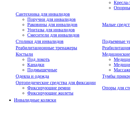
Кресла-
Опорны
Сантехника для инвалидов
Поручни для инвалидов
Раковины для инвалидов
Малые средст
Унитазы для инвалидов
Смесители для инвалидов
Столики для инвалидов
Подъемные ус
Реабилитационные тренажеры
Реабилитация
Костыли
Медицинские
Под локоть
Медицин
Канадки
Медици
Подмышечные
Массаж
Одеяла и одежда
Тумбы прикр
Ортопедические средства для фиксации
Фиксирующие ремни
Опоры для ст
Фиксирующие жилеты
Инвалидные коляски