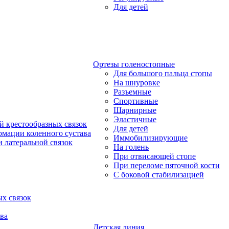
Для детей
Ортезы голеностопные
Для большого пальца стопы
На шнуровке
Разъемные
Спортивные
Шарнирные
Эластичные
й крестообразных связок
Для детей
рмации коленного сустава
Иммобилизирующие
 латеральной связок
На голень
При отвисающей стопе
При переломе пяточной кости
С боковой стабилизацией
х связок
ва
Детская линия