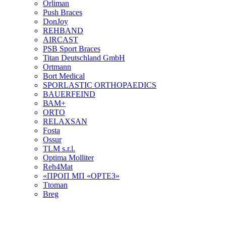
Orliman
Push Braces
DonJoy
REHBAND
AIRCAST
PSB Sport Braces
Titan Deutschland GmbH
Ortmann
Bort Medical
SPORLASTIC ORTHOPAEDICS
BAUERFEIND
ВАМ+
ORTO
RELAXSAN
Fosta
Ossur
TLM s.r.l.
Optima Molliter
Reh4Mat
«ПРОП МП «ОРТЕЗ»
Ttoman
Breg