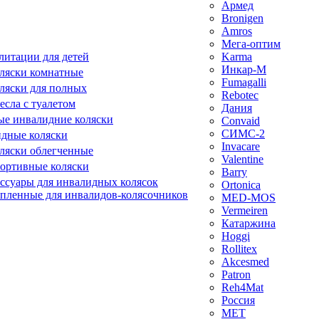
Армед
Bronigen
Amros
Мега-оптим
литации для детей
Karma
Инкар-М
ляски комнатные
Fumagalli
ляски для полных
Rebotec
сла с туалетом
Дания
е инвалидние коляски
Convaid
СИМС-2
идные коляски
Invacare
ляски облегченные
Valentine
ортивные коляски
Barry
ессуары для инвалидных колясок
Ortonica
епленные для инвалидов-колясочников
MED-MOS
Vermeiren
Катаржина
Hoggi
Rollitex
Akcesmed
Patron
Reh4Mat
Россия
МЕТ