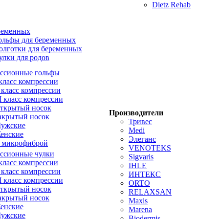
Dietz Rehab
ременных
ольфы для беременных
олготки для беременных
улки для родов
ссионные гольфы
 класс компрессии
I класс компрессии
II класс компрессии
ткрытый носок
Производители
акрытый носок
Тривес
ужские
Medi
енские
Элеганс
 микрофиброй
VENOTEKS
ссионные чулки
Sigvaris
 класс компрессии
IHLE
I класс компрессии
ИНТЕКС
II класс компрессии
ORTO
ткрытый носок
RELAXSAN
акрытый носок
Maxis
енские
Marena
ужские
Biodermis