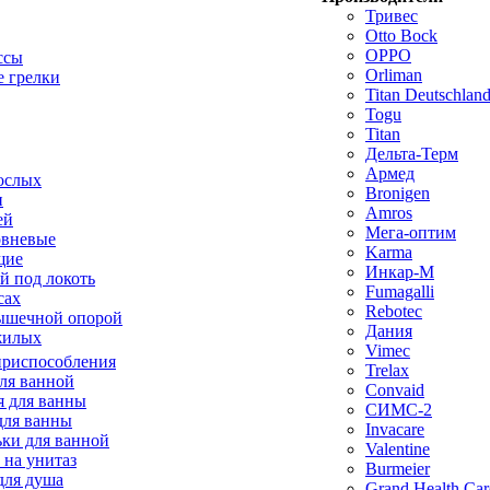
Тривес
Otto Bock
OPPO
ссы
Orliman
 грелки
Titan Deutschla
Togu
Titan
Дельта-Терм
Армед
ослых
Bronigen
п
Amros
ей
Мега-оптим
овневые
Karma
щие
Инкар-М
й под локоть
Fumagalli
сах
Rebotec
ышечной опорой
Дания
жилых
Vimec
приспособления
Trelax
ля ванной
Convaid
 для ванны
СИМС-2
для ванны
Invacare
ки для ванной
Valentine
 на унитаз
Burmeier
для душа
Grand Health Car