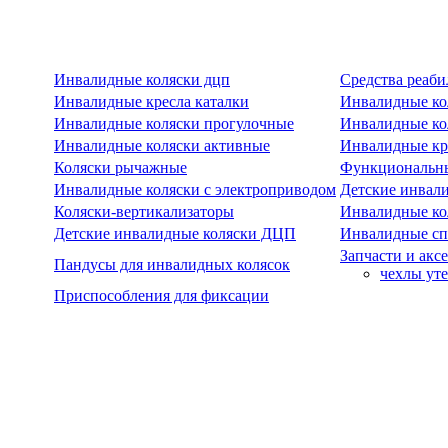
Инвалидные коляски дцп
Средства реаби
Инвалидные кресла каталки
Инвалидные ко
Инвалидные коляски прогулочные
Инвалидные ко
Инвалидные коляски активные
Инвалидные кре
Коляски рычажные
Функциональны
Инвалидные коляски с электроприводом
Детские инвал
Коляски-вертикализаторы
Инвалидные ко
Детские инвалидные коляски ДЦП
Инвалидные сп
Запчасти и акс
Пандусы для инвалидных колясок
чехлы ут
Приспособления для фиксации