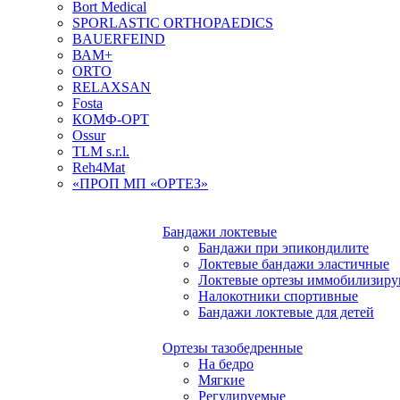
Bort Medical
SPORLASTIC ORTHOPAEDICS
BAUERFEIND
ВАМ+
ORTO
RELAXSAN
Fosta
КОМФ-ОРТ
Ossur
TLM s.r.l.
Reh4Mat
«ПРОП МП «ОРТЕЗ»
Бандажи локтевые
Бандажи при эпикондилите
Локтевые бандажи эластичные
Локтевые ортезы иммобилизир
Налокотники спортивные
Бандажи локтевые для детей
Ортезы тазобедренные
На бедро
Мягкие
Регулируемые