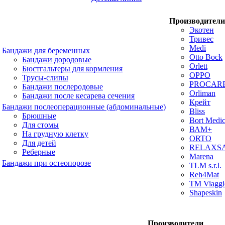
Производители
Экотен
Тривес
Medi
Бандажи для беременных
Otto Bock
Бандажи дородовые
Orlett
Бюстгальтеры для кормления
OPPO
Трусы-слипы
PROCAR
Бандажи послеродовые
Orliman
Бандажи после кесарева сечения
Крейт
Бандажи послеоперационные (абдоминальные)
Bliss
Брюшные
Bort Medic
Для стомы
ВАМ+
На грудную клетку
ORTO
Для детей
RELAXS
Реберные
Marena
Бандажи при остеопорозе
TLM s.r.l.
Reh4Mat
TM Viaggi
Shapeskin
Производители