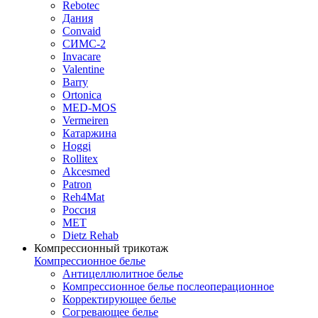
Rebotec
Дания
Convaid
СИМС-2
Invacare
Valentine
Barry
Ortonica
MED-MOS
Vermeiren
Катаржина
Hoggi
Rollitex
Akcesmed
Patron
Reh4Mat
Россия
МЕТ
Dietz Rehab
Компрессионный трикотаж
Компрессионное белье
Антицеллюлитное белье
Компрессионное белье послеоперационное
Корректирующее белье
Согревающее белье