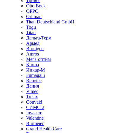
Тривес
Otto Bock
OPPO
Orliman
Titan Deutschland GmbH
Togu
Titan
Дельта-Терм
Армед
Bronigen
Amros
Мега-оптим
Karma
Инкар-М
Fumagalli
Rebotec
Дания
Vimec
Trelax
Convaid
СИМС-2
Invacare
Valentine
Burmeier
Grand Health Care