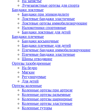
На запястье
Лучезапястные ортезы для спорта
Бандажи локтевые
Бандажи при эпикондилите
Локтевые бандажи эластичные
Локтевые ортезы иммобилизирующие
Налокотники спортивные
Бандажи локтевые для детей
Бандажи плечевые
Бандажи косыночные
Бандажи плечевые для детей
Плечевые бандажи иммобилизирующие
Плечевые бандажи эластичные
Шины отводящие
Ортезы тазобедренные
На бедро
Мягкие
Регулируемые
Для детей
Ортезы коленные
Коленные ортезы при артрозе
Коленные ортезы разъемные
Коленные ортезы шарнирные
Коленные ортезы эластичные
Коленные туторы