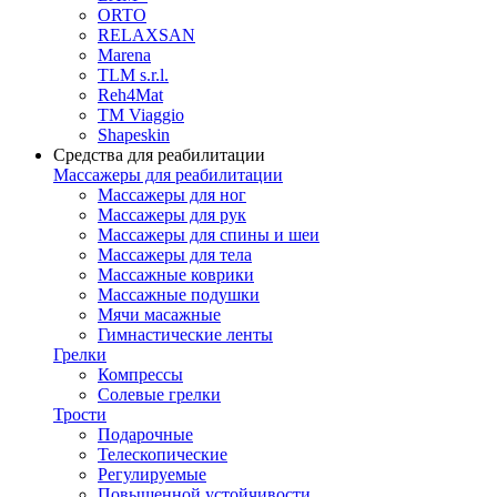
ORTO
RELAXSAN
Marena
TLM s.r.l.
Reh4Mat
TM Viaggio
Shapeskin
Средства для реабилитации
Массажеры для реабилитации
Массажеры для ног
Массажеры для рук
Массажеры для спины и шеи
Массажеры для тела
Массажные коврики
Массажные подушки
Мячи масажные
Гимнастические ленты
Грелки
Компрессы
Солевые грелки
Трости
Подарочные
Телескопические
Регулируемые
Повышенной устойчивости