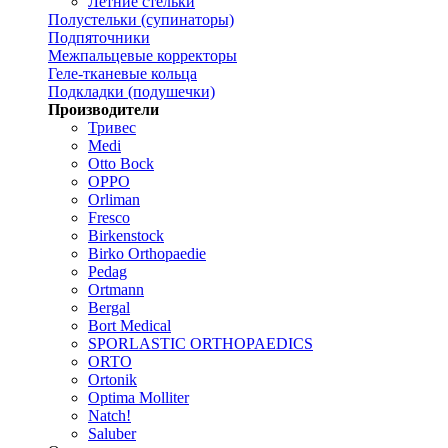
Летние стельки
Полустельки (супинаторы)
Подпяточники
Межпальцевые корректоры
Геле-тканевые кольца
Подкладки (подушечки)
Производители
Тривес
Medi
Otto Bock
OPPO
Orliman
Fresco
Birkenstock
Birko Orthopaedie
Pedag
Ortmann
Bergal
Bort Medical
SPORLASTIC ORTHOPAEDICS
ORTO
Ortonik
Optima Molliter
Natch!
Saluber