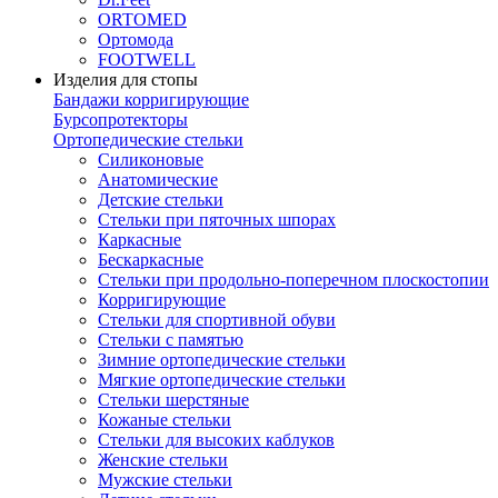
ORTOMED
Ортомода
FOOTWELL
Изделия для стопы
Бандажи корригирующие
Бурсопротекторы
Ортопедические стельки
Силиконовые
Анатомические
Детские стельки
Стельки при пяточных шпорах
Каркасные
Бескаркасные
Стельки при продольно-поперечном плоскостопии
Корригирующие
Стельки для спортивной обуви
Стельки с памятью
Зимние ортопедические стельки
Мягкие ортопедические стельки
Стельки шерстяные
Кожаные стельки
Стельки для высоких каблуков
Женские стельки
Мужские стельки