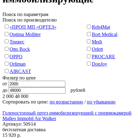
Поиск по параметрам
Поиск по производителю
«ПРОП МП «ОРТЕЗ»
Reh4Mat
Optima Molliter
Bort Medical
Тривес
Medi
Otto Bock
Orlett
OPPO
PROCARE
Orliman
DonJoy
AIRCAST
Фильтр по цене
от
до
рублей
2 000
48 000
Сортировать по цене:
по возрастанию
/
по убыванию
Голеностопный ортез иммобилизирующий с пневмокамерой
Malleo Immobil Air Walker
Артикул: 50S14
бесплатная доставка
15 920
р.