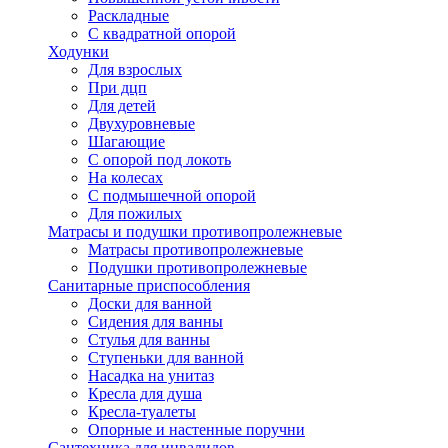
Раскладные
С квадратной опорой
Ходунки
Для взрослых
При дцп
Для детей
Двухуровневые
Шагающие
С опорой под локоть
На колесах
С подмышечной опорой
Для пожилых
Матрасы и подушки противопролежневые
Матрасы противопролежневые
Подушки противопролежневые
Санитарные приспособления
Доски для ванной
Сидения для ванны
Стулья для ванны
Ступеньки для ванной
Насадка на унитаз
Кресла для душа
Кресла-туалеты
Опорные и настенные поручни
Сантехника для инвалидов