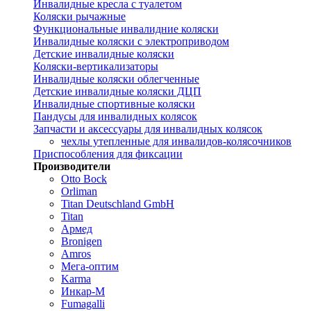
Инвалидные кресла с туалетом
Коляски рычажные
Функциональные инвалидние коляски
Инвалидные коляски с электроприводом
Детские инвалидные коляски
Коляски-вертикализаторы
Инвалидные коляски облегченные
Детские инвалидные коляски ДЦП
Инвалидные спортивные коляски
Пандусы для инвалидных колясок
Запчасти и аксессуары для инвалидных колясок
чехлы утепленные для инвалидов-колясочников
Приспособления для фиксации
Производители
Otto Bock
Orliman
Titan Deutschland GmbH
Titan
Армед
Bronigen
Amros
Мега-оптим
Karma
Инкар-М
Fumagalli