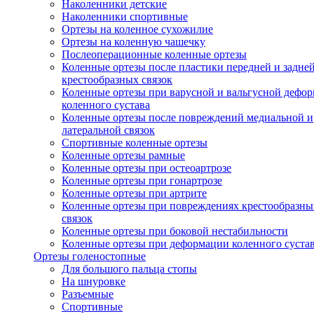
Наколенники детские
Наколенники спортивные
Ортезы на коленное сухожилие
Ортезы на коленную чашечку
Послеоперационные коленные ортезы
Коленные ортезы после пластики передней и задне
крестообразных связок
Коленные ортезы при варусной и вальгусной дефо
коленного сустава
Коленные ортезы после повреждений медиальной и
латеральной связок
Спортивные коленные ортезы
Коленные ортезы рамные
Коленные ортезы при остеоартрозе
Коленные ортезы при гонартрозе
Коленные ортезы при артрите
Коленные ортезы при повреждениях крестообразны
связок
Коленные ортезы при боковой нестабильности
Коленные ортезы при деформации коленного суста
Ортезы голеностопные
Для большого пальца стопы
На шнуровке
Разъемные
Спортивные