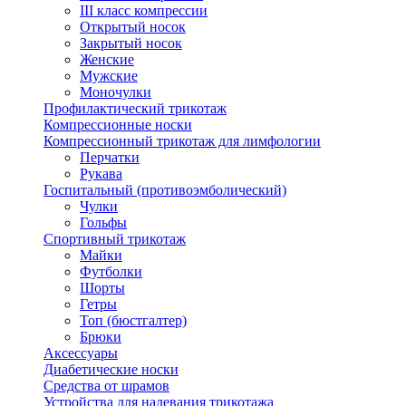
III класс компрессии
Открытый носок
Закрытый носок
Женские
Мужские
Моночулки
Профилактический трикотаж
Компрессионные носки
Компрессионный трикотаж для лимфологии
Перчатки
Рукава
Госпитальный (противоэмболический)
Чулки
Гольфы
Спортивный трикотаж
Майки
Футболки
Шорты
Гетры
Топ (бюстгалтер)
Брюки
Аксессуары
Диабетические носки
Средства от шрамов
Устройства для надевания трикотажа