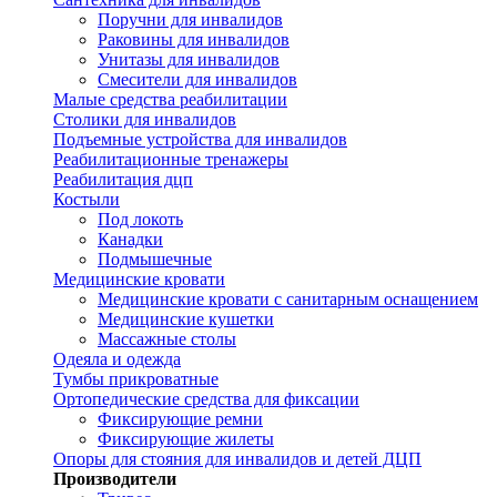
Поручни для инвалидов
Раковины для инвалидов
Унитазы для инвалидов
Смесители для инвалидов
Малые средства реабилитации
Столики для инвалидов
Подъемные устройства для инвалидов
Реабилитационные тренажеры
Реабилитация дцп
Костыли
Под локоть
Канадки
Подмышечные
Медицинские кровати
Медицинские кровати с санитарным оснащением
Медицинские кушетки
Массажные столы
Одеяла и одежда
Тумбы прикроватные
Ортопедические средства для фиксации
Фиксирующие ремни
Фиксирующие жилеты
Опоры для стояния для инвалидов и детей ДЦП
Производители