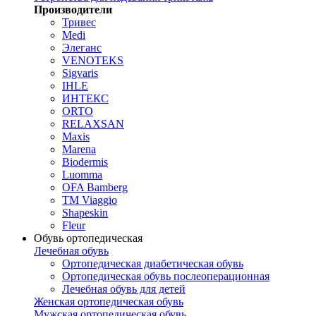
Производители
Тривес
Medi
Элеганс
VENOTEKS
Sigvaris
IHLE
ИНТЕКС
ORTO
RELAXSAN
Maxis
Marena
Biodermis
Luomma
OFA Bamberg
TM Viaggio
Shapeskin
Fleur
Обувь ортопедическая
Лечебная обувь
Ортопедическая диабетическая обувь
Ортопедическая обувь послеоперационная
Лечебная обувь для детей
Женская ортопедическая обувь
Мужская ортопедическая обувь