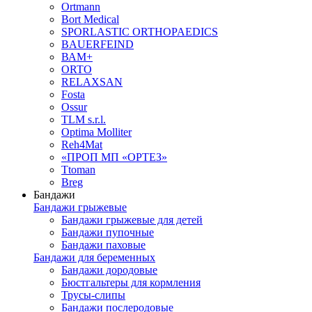
Ortmann
Bort Medical
SPORLASTIC ORTHOPAEDICS
BAUERFEIND
ВАМ+
ORTO
RELAXSAN
Fosta
Ossur
TLM s.r.l.
Optima Molliter
Reh4Mat
«ПРОП МП «ОРТЕЗ»
Ttoman
Breg
Бандажи
Бандажи грыжевые
Бандажи грыжевые для детей
Бандажи пупочные
Бандажи паховые
Бандажи для беременных
Бандажи дородовые
Бюстгальтеры для кормления
Трусы-слипы
Бандажи послеродовые