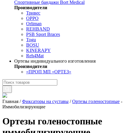
Спортивные бандажи Bort Medical
Производители
Тривес
OPPO
Orliman
REHBAND
PSB Sport Braces
Togu
BOSU
KINERAPY
Reh4Mat
Ортезы индивидуального изготовления
Производители
«ПРОП МП «ОРТЕЗ»
Главная
/
Фиксаторы на суставы
/
Ортезы голеностопные
-
Иммобилизирующие
Ортезы голеностопные
иммобилизирующие