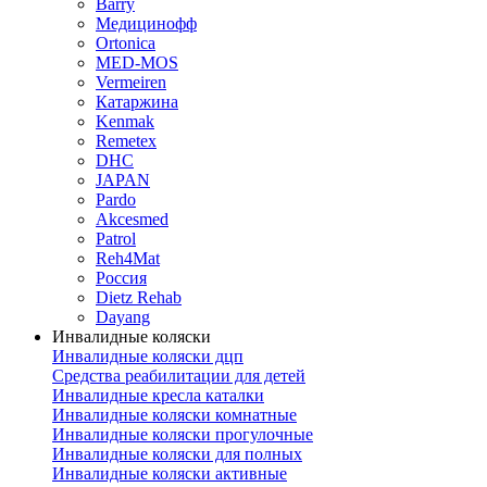
Barry
Медицинофф
Ortonica
MED-MOS
Vermeiren
Катаржина
Kenmak
Remetex
DHC
JAPAN
Pardo
Akcesmed
Patrol
Reh4Mat
Россия
Dietz Rehab
Dayang
Инвалидные коляски
Инвалидные коляски дцп
Средства реабилитации для детей
Инвалидные кресла каталки
Инвалидные коляски комнатные
Инвалидные коляски прогулочные
Инвалидные коляски для полных
Инвалидные коляски активные