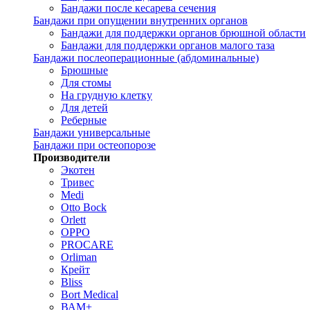
Бандажи после кесарева сечения
Бандажи при опущении внутренних органов
Бандажи для поддержки органов брюшной области
Бандажи для поддержки органов малого таза
Бандажи послеоперационные (абдоминальные)
Брюшные
Для стомы
На грудную клетку
Для детей
Реберные
Бандажи универсальные
Бандажи при остеопорозе
Производители
Экотен
Тривес
Medi
Otto Bock
Orlett
OPPO
PROCARE
Orliman
Крейт
Bliss
Bort Medical
ВАМ+