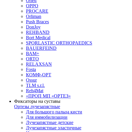
Orlett
OPPO
PROCARE
Orliman
Push Braces
DonJoy
REHBAND
Bort Medical
SPORLASTIC ORTHOPAEDICS
BAUERFEIND
ВАМ+
ORTO
RELAXSAN
Fosta
КОМФ-ОРТ
Ossur
TLM s.r.l.
Reh4Mat
«ПРОП МП «ОРТЕЗ»
Фиксаторы на суставы
Ортезы лучезапястные
Для большого пальца кисти
Для иммобилизации
Лучезапястные детские
Лучезапястные эластичные