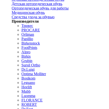
Детская ортопедическая обувь
Ортопедическая обувь для работы
Медицинская обувь
Средства ухода за обувью
Производители
Тривес
PROCARE
Orliman
Papillio
Birkenstock
FootPrints
Alpro
Birkis
Grubin
Sursil Ortho
Dr.Luigi
Optima Molliter
Bosikom
Leguano
Heelift
Mubb
Luomma
FLORANCE
ROBERT
Dr.Feet