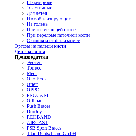
Шарнирные
Эластичные
Для детей
Иммобилизирующие
На голень
При отвисающей стопе
При переломе пяточной кости
С боковой стабилизацией
Ортезы на пальцы кисти
Детская линия
Производители
Экотен
Тривес
Medi
Otto Bock
Orlett
OPPO
PROCARE
Orliman
Push Braces
DonJoy
REHBAND
AIRCAST
PSB Sport Braces
Titan Deutschland GmbH