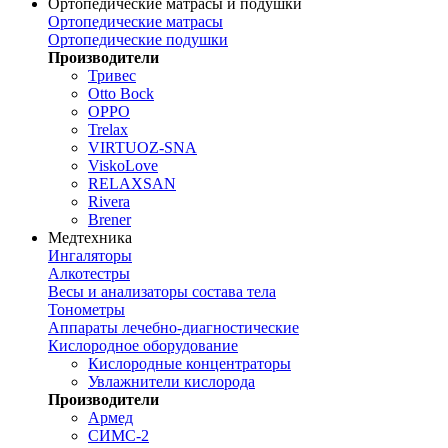
Ортопедические матрасы и подушки
Ортопедические матрасы
Ортопедические подушки
Производители
Тривес
Otto Bock
OPPO
Trelax
VIRTUOZ-SNA
ViskoLove
RELAXSAN
Rivera
Brener
Медтехника
Ингаляторы
Алкотестры
Весы и анализаторы состава тела
Тонометры
Аппараты лечебно-диагностические
Кислородное оборудование
Кислородные концентраторы
Увлажнители кислорода
Производители
Армед
СИМС-2