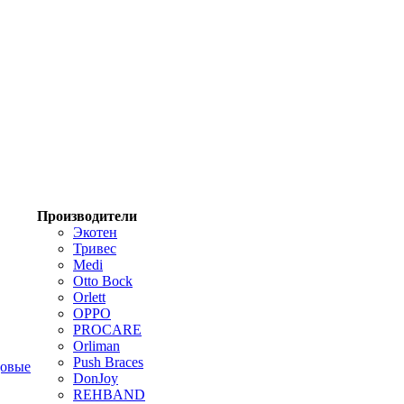
Производители
Экотен
Тривес
Medi
Otto Bock
Orlett
OPPO
PROCARE
Orliman
Push Braces
цовые
DonJoy
REHBAND