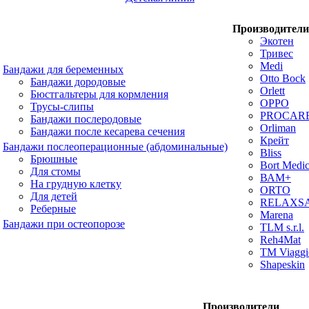
Производители
Экотен
Тривес
Medi
Бандажи для беременных
Otto Bock
Бандажи дородовые
Orlett
Бюстгальтеры для кормления
OPPO
Трусы-слипы
PROCAR
Бандажи послеродовые
Orliman
Бандажи после кесарева сечения
Крейт
Бандажи послеоперационные (абдоминальные)
Bliss
Брюшные
Bort Medic
Для стомы
ВАМ+
На грудную клетку
ORTO
Для детей
RELAXS
Реберные
Marena
Бандажи при остеопорозе
TLM s.r.l.
Reh4Mat
TM Viaggi
Shapeskin
Производители