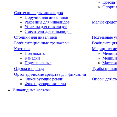
Кресла-
Опорны
Сантехника для инвалидов
Поручни для инвалидов
Раковины для инвалидов
Малые средст
Унитазы для инвалидов
Смесители для инвалидов
Столики для инвалидов
Подъемные ус
Реабилитационные тренажеры
Реабилитация
Костыли
Медицинские
Под локоть
Медицин
Канадки
Медици
Подмышечные
Массаж
Одеяла и одежда
Тумбы прикр
Ортопедические средства для фиксации
Фиксирующие ремни
Опоры для ст
Фиксирующие жилеты
Инвалидные коляски