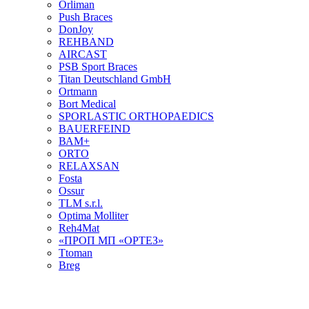
Orliman
Push Braces
DonJoy
REHBAND
AIRCAST
PSB Sport Braces
Titan Deutschland GmbH
Ortmann
Bort Medical
SPORLASTIC ORTHOPAEDICS
BAUERFEIND
ВАМ+
ORTO
RELAXSAN
Fosta
Ossur
TLM s.r.l.
Optima Molliter
Reh4Mat
«ПРОП МП «ОРТЕЗ»
Ttoman
Breg