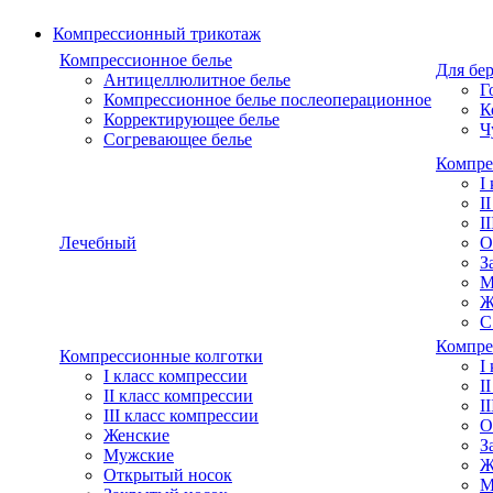
Компрессионный трикотаж
Компрессионное белье
Для бе
Антицеллюлитное белье
Г
Компрессионное белье послеоперационное
К
Корректирующее белье
Ч
Согревающее белье
Компре
I
I
I
Лечебный
О
З
М
Ж
С
Компре
Компрессионные колготки
I
I класс компрессии
I
II класс компрессии
I
III класс компрессии
О
Женские
З
Мужские
Ж
Открытый носок
М