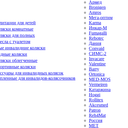
Армед
Bronigen
Amros
Мега-оптим
литации для детей
Karma
Инкар-М
ляски комнатные
Fumagalli
ляски для полных
Rebotec
сла с туалетом
Дания
е инвалидние коляски
Convaid
СИМС-2
идные коляски
Invacare
ляски облегченные
Valentine
ортивные коляски
Barry
ессуары для инвалидных колясок
Ortonica
епленные для инвалидов-колясочников
MED-MOS
Vermeiren
Катаржина
Hoggi
Rollitex
Akcesmed
Patron
Reh4Mat
Россия
МЕТ