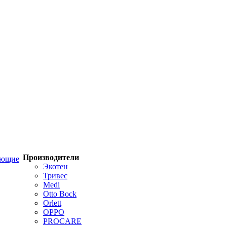
Производители
ующие
Экотен
Тривес
Medi
Otto Bock
Orlett
OPPO
PROCARE