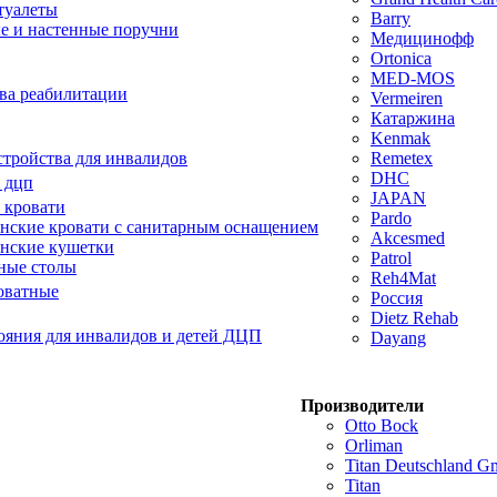
туалеты
Barry
е и настенные поручни
Медицинофф
Ortonica
MED-MOS
ва реабилитации
Vermeiren
Катаржина
Kenmak
тройства для инвалидов
Remetex
DHC
 дцп
JAPAN
 кровати
Pardo
ские кровати с санитарным оснащением
Akcesmed
нские кушетки
Patrol
ные столы
Reh4Mat
оватные
Россия
Dietz Rehab
ояния для инвалидов и детей ДЦП
Dayang
Производители
Otto Bock
Orliman
Titan Deutschland 
Titan