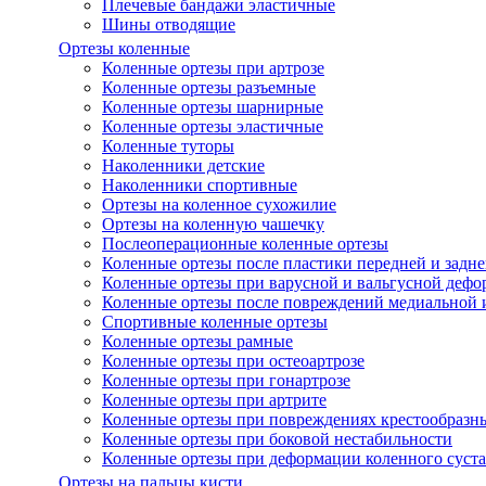
Плечевые бандажи эластичные
Шины отводящие
Ортезы коленные
Коленные ортезы при артрозе
Коленные ортезы разъемные
Коленные ортезы шарнирные
Коленные ортезы эластичные
Коленные туторы
Наколенники детские
Наколенники спортивные
Ортезы на коленное сухожилие
Ортезы на коленную чашечку
Послеоперационные коленные ортезы
Коленные ортезы после пластики передней и задне
Коленные ортезы при варусной и вальгусной дефо
Коленные ортезы после повреждений медиальной и
Спортивные коленные ортезы
Коленные ортезы рамные
Коленные ортезы при остеоартрозе
Коленные ортезы при гонартрозе
Коленные ортезы при артрите
Коленные ортезы при повреждениях крестообразны
Коленные ортезы при боковой нестабильности
Коленные ортезы при деформации коленного суста
Ортезы на пальцы кисти