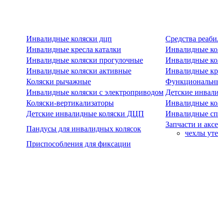
Инвалидные коляски дцп
Средства реаби
Инвалидные кресла каталки
Инвалидные ко
Инвалидные коляски прогулочные
Инвалидные ко
Инвалидные коляски активные
Инвалидные кре
Коляски рычажные
Функциональны
Инвалидные коляски с электроприводом
Детские инвал
Коляски-вертикализаторы
Инвалидные ко
Детские инвалидные коляски ДЦП
Инвалидные сп
Запчасти и акс
Пандусы для инвалидных колясок
чехлы ут
Приспособления для фиксации