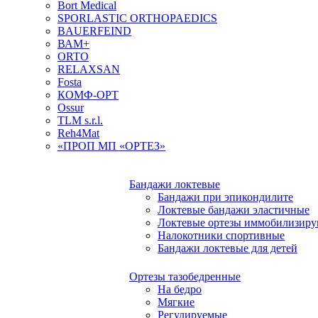
Bort Medical
SPORLASTIC ORTHOPAEDICS
BAUERFEIND
ВАМ+
ORTO
RELAXSAN
Fosta
КОМФ-ОРТ
Ossur
TLM s.r.l.
Reh4Mat
«ПРОП МП «ОРТЕЗ»
Бандажи локтевые
Бандажи при эпикондилите
Локтевые бандажи эластичные
Локтевые ортезы иммобилизир
Налокотники спортивные
Бандажи локтевые для детей
Ортезы тазобедренные
На бедро
Мягкие
Регулируемые