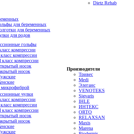
Dietz Rehab
ременных
ольфы для беременных
олготки для беременных
улки для родов
ссионные гольфы
 класс компрессии
I класс компрессии
II класс компрессии
ткрытый носок
Производители
акрытый носок
Тривес
ужские
Medi
енские
Элеганс
 микрофиброй
VENOTEKS
ссионные чулки
Sigvaris
 класс компрессии
IHLE
I класс компрессии
ИНТЕКС
II класс компрессии
ORTO
ткрытый носок
RELAXSAN
акрытый носок
Maxis
енские
Marena
ужские
Biodermis