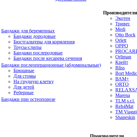
Производители
Экотен
Тривес
Medi
Бандажи для беременных
Otto Bock
Бандажи дородовые
Orlett
Бюстгальтеры для кормления
OPPO
Трусы-слипы
PROCAR
Бандажи послеродовые
Orliman
Бандажи после кесарева сечения
Крейт
Бандажи послеоперационные (абдоминальные)
Bliss
Брюшные
Bort Medic
Для стомы
ВАМ+
На грудную клетку
ORTO
Для детей
RELAXS
Реберные
Marena
Бандажи при остеопорозе
TLM s.r.l.
Reh4Mat
TM Viaggi
Shapeskin
Производители