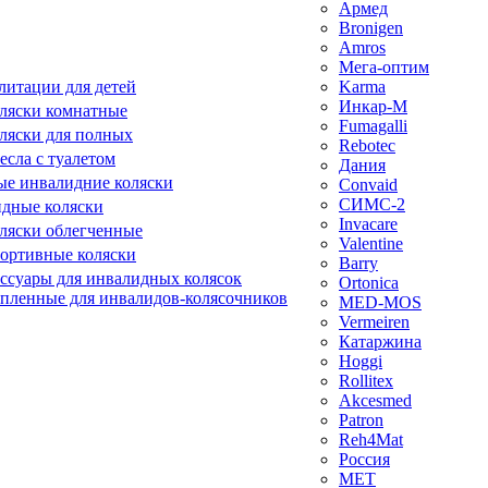
Армед
Bronigen
Amros
Мега-оптим
литации для детей
Karma
Инкар-М
ляски комнатные
Fumagalli
ляски для полных
Rebotec
сла с туалетом
Дания
е инвалидние коляски
Convaid
СИМС-2
идные коляски
Invacare
ляски облегченные
Valentine
ортивные коляски
Barry
ессуары для инвалидных колясок
Ortonica
епленные для инвалидов-колясочников
MED-MOS
Vermeiren
Катаржина
Hoggi
Rollitex
Akcesmed
Patron
Reh4Mat
Россия
МЕТ