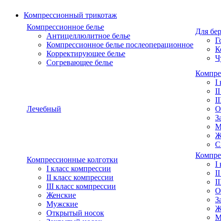
Компрессионный трикотаж
Компрессионное белье
Для бе
Антицеллюлитное белье
Г
Компрессионное белье послеоперационное
К
Корректирующее белье
Ч
Согревающее белье
Компре
I
I
I
Лечебный
О
З
М
Ж
С
Компре
Компрессионные колготки
I
I класс компрессии
I
II класс компрессии
I
III класс компрессии
О
Женские
З
Мужские
Ж
Открытый носок
М