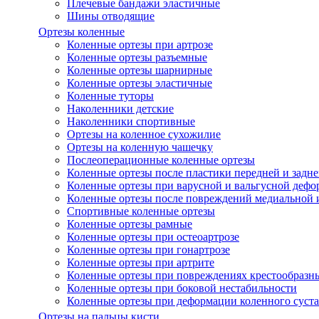
Плечевые бандажи эластичные
Шины отводящие
Ортезы коленные
Коленные ортезы при артрозе
Коленные ортезы разъемные
Коленные ортезы шарнирные
Коленные ортезы эластичные
Коленные туторы
Наколенники детские
Наколенники спортивные
Ортезы на коленное сухожилие
Ортезы на коленную чашечку
Послеоперационные коленные ортезы
Коленные ортезы после пластики передней и задне
Коленные ортезы при варусной и вальгусной дефо
Коленные ортезы после повреждений медиальной и
Спортивные коленные ортезы
Коленные ортезы рамные
Коленные ортезы при остеоартрозе
Коленные ортезы при гонартрозе
Коленные ортезы при артрите
Коленные ортезы при повреждениях крестообразны
Коленные ортезы при боковой нестабильности
Коленные ортезы при деформации коленного суста
Ортезы на пальцы кисти