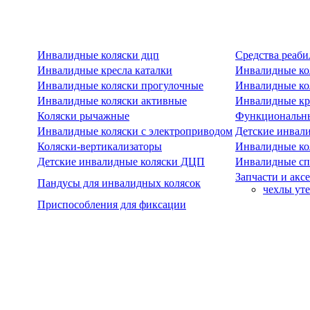
Инвалидные коляски дцп
Средства реаби
Инвалидные кресла каталки
Инвалидные ко
Инвалидные коляски прогулочные
Инвалидные ко
Инвалидные коляски активные
Инвалидные кре
Коляски рычажные
Функциональны
Инвалидные коляски с электроприводом
Детские инвал
Коляски-вертикализаторы
Инвалидные ко
Детские инвалидные коляски ДЦП
Инвалидные сп
Запчасти и акс
Пандусы для инвалидных колясок
чехлы ут
Приспособления для фиксации