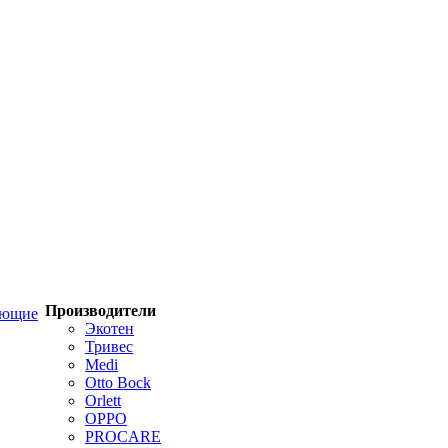
Производители
ующие
Экотен
Тривес
Medi
Otto Bock
Orlett
OPPO
PROCARE