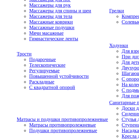
Массажеры для рук
Массажеры для спины и шеи
Грелки
Массажеры для тела
Компре
Массажные коврики
Солевые
Массажные подушки
Мячи масажные
Гимнастические ленты
Ходунки
Для взр
Трости
При дц
Подарочные
Для дет
Телескопические
Двухур
Регулируемые
Шагаю
Повышенной устойчивости
С опоро
Раскладные
На коле
С квадратной опорой
С подм
Для по
Санитарные 
Доски д
Сидения
Матрасы и подушки противопролежневые
Стулья 
Матрасы противопролежневые
Ступень
Подушки противопролежневые
Насадка
Кресла 