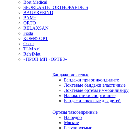
Bort Medical
SPORLASTIC ORTHOPAEDICS
BAUERFEIND
ВАМ+
ORTO
RELAXSAN
Fosta
КОМФ-ОРТ
Ossur
TLM s.r.l.
Reh4Mat
«ПРОП МП «ОРТЕЗ»
Бандажи локтевые
Бандажи при эпикондилите
Локтевые бандажи эластичные
Локтевые ортезы иммобилизир
Налокотники спортивные
Бандажи локтевые для детей
Ортезы тазобедренные
На бедро
Мягкие
Регулируемые