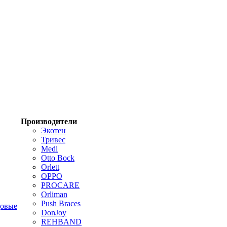
Производители
Экотен
Тривес
Medi
Otto Bock
Orlett
OPPO
PROCARE
Orliman
Push Braces
цовые
DonJoy
REHBAND