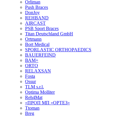
Orliman
Push Braces
DonJoy
REHBAND
AIRCAST
PSB Sport Braces
Titan Deutschland GmbH
Ortmann
Bort Medical
SPORLASTIC ORTHOPAEDICS
BAUERFEIND
ВАМ+
ORTO
RELAXSAN
Fosta
Ossur
TLM s.r.l.
Optima Molliter
Reh4Mat
«ПРОП МП «ОРТЕЗ»
Ttoman
Breg