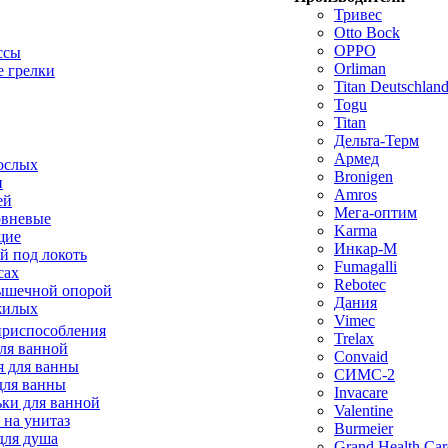
Тривес
Otto Bock
OPPO
ссы
Orliman
 грелки
Titan Deutschla
Togu
Titan
Дельта-Терм
Армед
ослых
Bronigen
п
Amros
ей
Мега-оптим
овневые
Karma
щие
Инкар-М
й под локоть
Fumagalli
сах
Rebotec
ышечной опорой
Дания
жилых
Vimec
приспособления
Trelax
ля ванной
Convaid
 для ванны
СИМС-2
для ванны
Invacare
ки для ванной
Valentine
 на унитаз
Burmeier
для душа
Grand Health Car