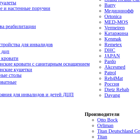
туалеты
Barry
е и настенные поручни
Медицинофф
Ortonica
MED-MOS
ва реабилитации
Vermeiren
Катаржина
Kenmak
тройства для инвалидов
Remetex
DHC
 дцп
JAPAN
 кровати
Pardo
ские кровати с санитарным оснащением
Akcesmed
нские кушетки
Patrol
ные столы
Reh4Mat
оватные
Россия
Dietz Rehab
ояния для инвалидов и детей ДЦП
Dayang
Производители
Otto Bock
Orliman
Titan Deutschland 
Titan