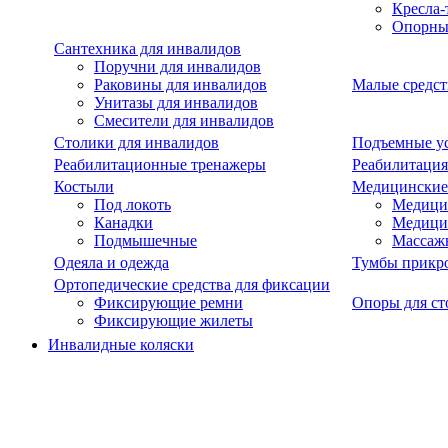
Кресла-
Опорны
Сантехника для инвалидов
Поручни для инвалидов
Раковины для инвалидов
Малые средст
Унитазы для инвалидов
Смесители для инвалидов
Столики для инвалидов
Подъемные ус
Реабилитационные тренажеры
Реабилитация
Костыли
Медицинские
Под локоть
Медицин
Канадки
Медици
Подмышечные
Массаж
Одеяла и одежда
Тумбы прикр
Ортопедические средства для фиксации
Фиксирующие ремни
Опоры для ст
Фиксирующие жилеты
Инвалидные коляски