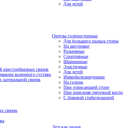
Для детей
Ортезы голеностопные
Для большого пальца стопы
На шнуровке
Разъемные
Спортивные
Шарнирные
Эластичные
й крестообразных связок
Для детей
рмации коленного сустава
Иммобилизирующие
 латеральной связок
На голень
При отвисающей стопе
При переломе пяточной кости
С боковой стабилизацией
х связок
ва
Детская линия