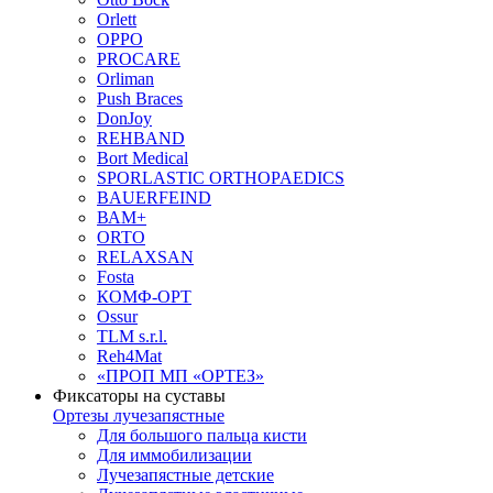
Orlett
OPPO
PROCARE
Orliman
Push Braces
DonJoy
REHBAND
Bort Medical
SPORLASTIC ORTHOPAEDICS
BAUERFEIND
ВАМ+
ORTO
RELAXSAN
Fosta
КОМФ-ОРТ
Ossur
TLM s.r.l.
Reh4Mat
«ПРОП МП «ОРТЕЗ»
Фиксаторы на суставы
Ортезы лучезапястные
Для большого пальца кисти
Для иммобилизации
Лучезапястные детские