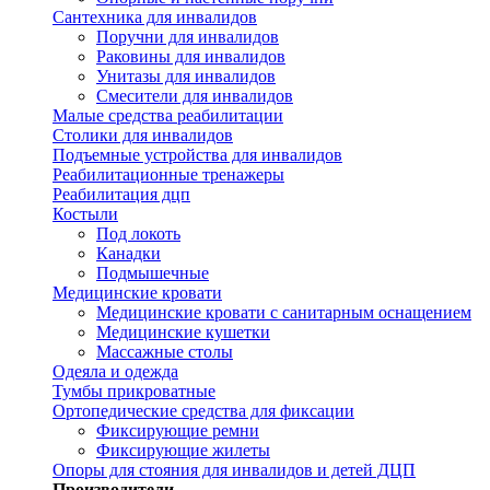
Сантехника для инвалидов
Поручни для инвалидов
Раковины для инвалидов
Унитазы для инвалидов
Смесители для инвалидов
Малые средства реабилитации
Столики для инвалидов
Подъемные устройства для инвалидов
Реабилитационные тренажеры
Реабилитация дцп
Костыли
Под локоть
Канадки
Подмышечные
Медицинские кровати
Медицинские кровати с санитарным оснащением
Медицинские кушетки
Массажные столы
Одеяла и одежда
Тумбы прикроватные
Ортопедические средства для фиксации
Фиксирующие ремни
Фиксирующие жилеты
Опоры для стояния для инвалидов и детей ДЦП
Производители