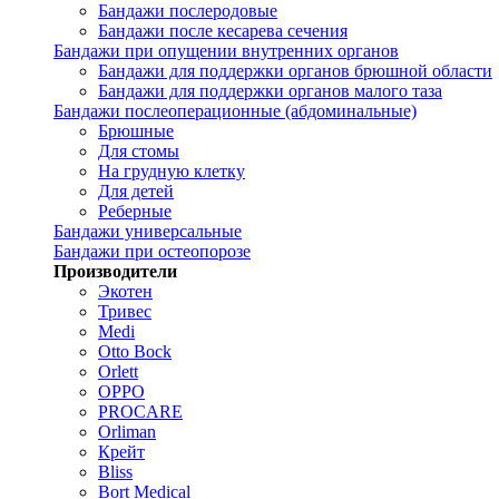
Бандажи послеродовые
Бандажи после кесарева сечения
Бандажи при опущении внутренних органов
Бандажи для поддержки органов брюшной области
Бандажи для поддержки органов малого таза
Бандажи послеоперационные (абдоминальные)
Брюшные
Для стомы
На грудную клетку
Для детей
Реберные
Бандажи универсальные
Бандажи при остеопорозе
Производители
Экотен
Тривес
Medi
Otto Bock
Orlett
OPPO
PROCARE
Orliman
Крейт
Bliss
Bort Medical