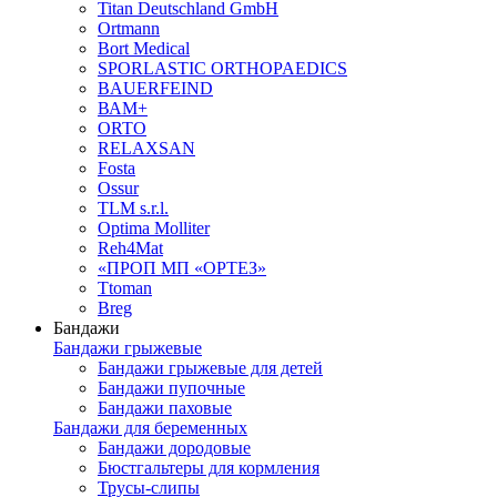
Titan Deutschland GmbH
Ortmann
Bort Medical
SPORLASTIC ORTHOPAEDICS
BAUERFEIND
ВАМ+
ORTO
RELAXSAN
Fosta
Ossur
TLM s.r.l.
Optima Molliter
Reh4Mat
«ПРОП МП «ОРТЕЗ»
Ttoman
Breg
Бандажи
Бандажи грыжевые
Бандажи грыжевые для детей
Бандажи пупочные
Бандажи паховые
Бандажи для беременных
Бандажи дородовые
Бюстгальтеры для кормления
Трусы-слипы