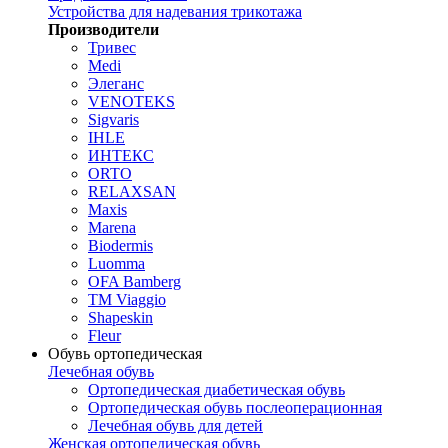
Устройства для надевания трикотажа
Производители
Тривес
Medi
Элеганс
VENOTEKS
Sigvaris
IHLE
ИНТЕКС
ORTO
RELAXSAN
Maxis
Marena
Biodermis
Luomma
OFA Bamberg
TM Viaggio
Shapeskin
Fleur
Обувь ортопедическая
Лечебная обувь
Ортопедическая диабетическая обувь
Ортопедическая обувь послеоперационная
Лечебная обувь для детей
Женская ортопедическая обувь