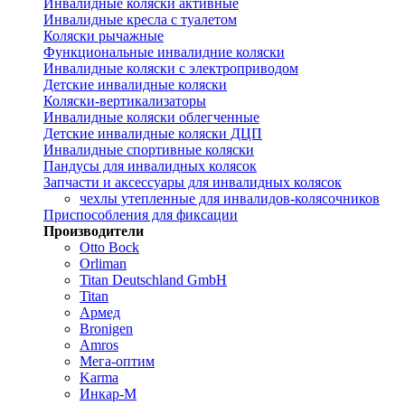
Инвалидные коляски активные
Инвалидные кресла с туалетом
Коляски рычажные
Функциональные инвалидние коляски
Инвалидные коляски с электроприводом
Детские инвалидные коляски
Коляски-вертикализаторы
Инвалидные коляски облегченные
Детские инвалидные коляски ДЦП
Инвалидные спортивные коляски
Пандусы для инвалидных колясок
Запчасти и аксессуары для инвалидных колясок
чехлы утепленные для инвалидов-колясочников
Приспособления для фиксации
Производители
Otto Bock
Orliman
Titan Deutschland GmbH
Titan
Армед
Bronigen
Amros
Мега-оптим
Karma
Инкар-М