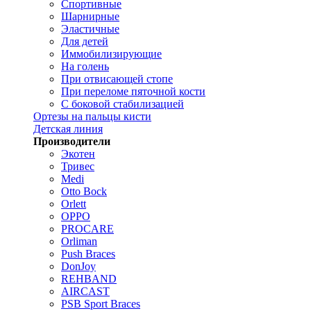
Спортивные
Шарнирные
Эластичные
Для детей
Иммобилизирующие
На голень
При отвисающей стопе
При переломе пяточной кости
С боковой стабилизацией
Ортезы на пальцы кисти
Детская линия
Производители
Экотен
Тривес
Medi
Otto Bock
Orlett
OPPO
PROCARE
Orliman
Push Braces
DonJoy
REHBAND
AIRCAST
PSB Sport Braces