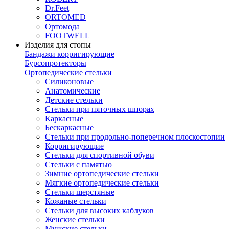
Dr.Feet
ORTOMED
Ортомода
FOOTWELL
Изделия для стопы
Бандажи корригирующие
Бурсопротекторы
Ортопедические стельки
Силиконовые
Анатомические
Детские стельки
Стельки при пяточных шпорах
Каркасные
Бескаркасные
Стельки при продольно-поперечном плоскостопии
Корригирующие
Стельки для спортивной обуви
Стельки с памятью
Зимние ортопедические стельки
Мягкие ортопедические стельки
Стельки шерстяные
Кожаные стельки
Стельки для высоких каблуков
Женские стельки
Мужские стельки