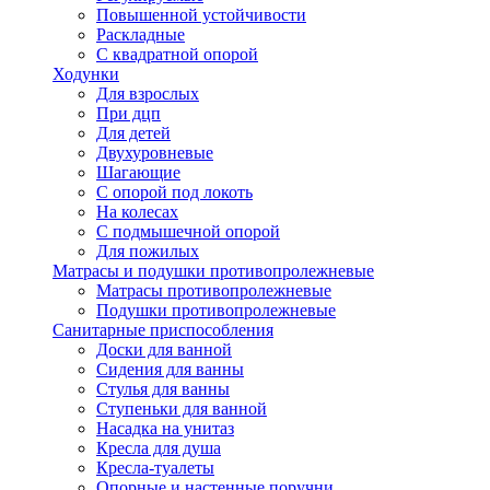
Повышенной устойчивости
Раскладные
С квадратной опорой
Ходунки
Для взрослых
При дцп
Для детей
Двухуровневые
Шагающие
С опорой под локоть
На колесах
С подмышечной опорой
Для пожилых
Матрасы и подушки противопролежневые
Матрасы противопролежневые
Подушки противопролежневые
Санитарные приспособления
Доски для ванной
Сидения для ванны
Стулья для ванны
Ступеньки для ванной
Насадка на унитаз
Кресла для душа
Кресла-туалеты
Опорные и настенные поручни