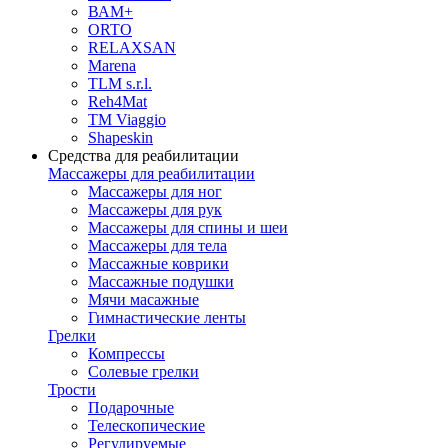
ВАМ+
ORTO
RELAXSAN
Marena
TLM s.r.l.
Reh4Mat
TM Viaggio
Shapeskin
Средства для реабилитации
Массажеры для реабилитации
Массажеры для ног
Массажеры для рук
Массажеры для спины и шеи
Массажеры для тела
Массажные коврики
Массажные подушки
Мячи масажные
Гимнастические ленты
Грелки
Компрессы
Солевые грелки
Трости
Подарочные
Телескопические
Регулируемые