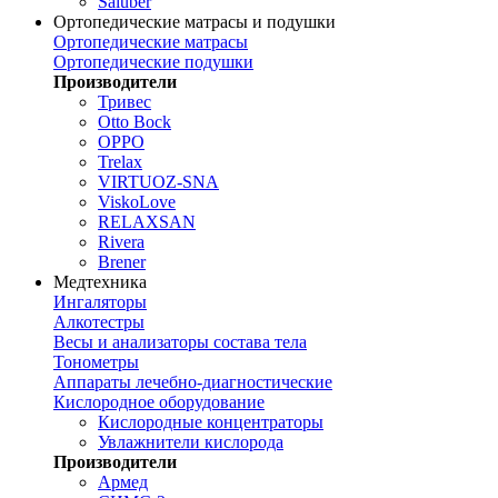
Saluber
Ортопедические матрасы и подушки
Ортопедические матрасы
Ортопедические подушки
Производители
Тривес
Otto Bock
OPPO
Trelax
VIRTUOZ-SNA
ViskoLove
RELAXSAN
Rivera
Brener
Медтехника
Ингаляторы
Алкотестры
Весы и анализаторы состава тела
Тонометры
Аппараты лечебно-диагностические
Кислородное оборудование
Кислородные концентраторы
Увлажнители кислорода
Производители
Армед