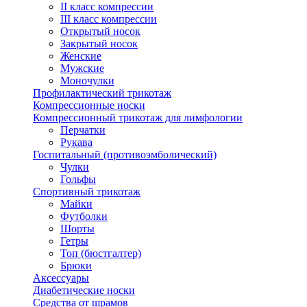
II класс компрессии
III класс компрессии
Открытый носок
Закрытый носок
Женские
Мужские
Моночулки
Профилактический трикотаж
Компрессионные носки
Компрессионный трикотаж для лимфологии
Перчатки
Рукава
Госпитальный (противоэмболический)
Чулки
Гольфы
Спортивный трикотаж
Майки
Футболки
Шорты
Гетры
Топ (бюстгалтер)
Брюки
Аксессуары
Диабетические носки
Средства от шрамов