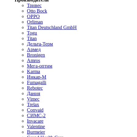
Тривес
Otto Bock
OPPO
Orliman
Titan Deutschland GmbH
Togu
Titan
Дельта-Терм
Армед
Bronigen
Amros
Мега-оптим
Karma
Инкар-М
Fumagalli
Rebotec
Дания
Vimec
Trelax
Convaid
СИМС-2
Invacare
Valentine
Burmeier