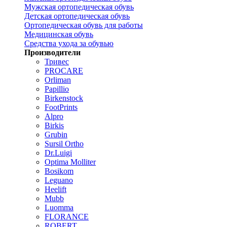
Мужская ортопедическая обувь
Детская ортопедическая обувь
Ортопедическая обувь для работы
Медицинская обувь
Средства ухода за обувью
Производители
Тривес
PROCARE
Orliman
Papillio
Birkenstock
FootPrints
Alpro
Birkis
Grubin
Sursil Ortho
Dr.Luigi
Optima Molliter
Bosikom
Leguano
Heelift
Mubb
Luomma
FLORANCE
ROBERT