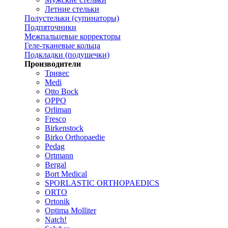
Летние стельки
Полустельки (супинаторы)
Подпяточники
Межпальцевые корректоры
Геле-тканевые кольца
Подкладки (подушечки)
Производители
Тривес
Medi
Otto Bock
OPPO
Orliman
Fresco
Birkenstock
Birko Orthopaedie
Pedag
Ortmann
Bergal
Bort Medical
SPORLASTIC ORTHOPAEDICS
ORTO
Ortonik
Optima Molliter
Natch!