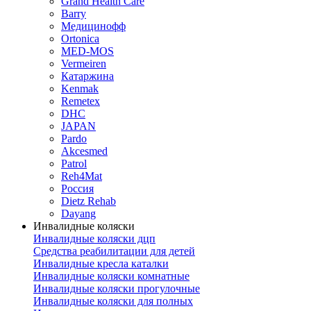
Grand Health Care
Barry
Медицинофф
Ortonica
MED-MOS
Vermeiren
Катаржина
Kenmak
Remetex
DHC
JAPAN
Pardo
Akcesmed
Patrol
Reh4Mat
Россия
Dietz Rehab
Dayang
Инвалидные коляски
Инвалидные коляски дцп
Средства реабилитации для детей
Инвалидные кресла каталки
Инвалидные коляски комнатные
Инвалидные коляски прогулочные
Инвалидные коляски для полных