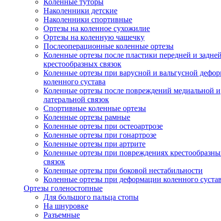
Коленные туторы
Наколенники детские
Наколенники спортивные
Ортезы на коленное сухожилие
Ортезы на коленную чашечку
Послеоперационные коленные ортезы
Коленные ортезы после пластики передней и задне
крестообразных связок
Коленные ортезы при варусной и вальгусной дефо
коленного сустава
Коленные ортезы после повреждений медиальной и
латеральной связок
Спортивные коленные ортезы
Коленные ортезы рамные
Коленные ортезы при остеоартрозе
Коленные ортезы при гонартрозе
Коленные ортезы при артрите
Коленные ортезы при повреждениях крестообразны
связок
Коленные ортезы при боковой нестабильности
Коленные ортезы при деформации коленного суста
Ортезы голеностопные
Для большого пальца стопы
На шнуровке
Разъемные