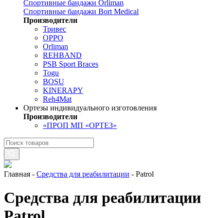
Спортивные бандажи Orliman
Спортивные бандажи Bort Medical
Производители
Тривес
OPPO
Orliman
REHBAND
PSB Sport Braces
Togu
BOSU
KINERAPY
Reh4Mat
Ортезы индивидуального изготовления
Производители
«ПРОП МП «ОРТЕЗ»
Главная
-
Средства для реабилитации
-
Patrol
Средства для реабилитации
Patrol