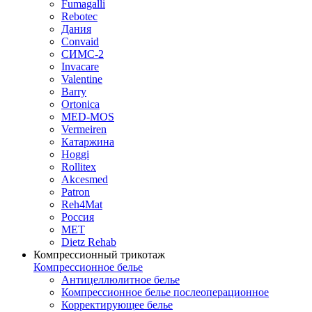
Fumagalli
Rebotec
Дания
Convaid
СИМС-2
Invacare
Valentine
Barry
Ortonica
MED-MOS
Vermeiren
Катаржина
Hoggi
Rollitex
Akcesmed
Patron
Reh4Mat
Россия
МЕТ
Dietz Rehab
Компрессионный трикотаж
Компрессионное белье
Антицеллюлитное белье
Компрессионное белье послеоперационное
Корректирующее белье