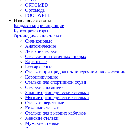
ORTOMED
Ортомода
FOOTWELL
Изделия для стопы
Бандажи корригирующие
Бурсопротекторы
Ортопедические стельки
Силиконовые
Анатомические
Детские стельки
Стельки при пяточных шпорах
Каркасные
Бескаркасные
Стельки при продольно-поперечном плоскостопии
Корригирующие
Стельки для спортивной обуви
Стельки с памятью
Зимние ортопедические стельки
Мягкие ортопедические стельки
Стельки шерстяные
Кожаные стельки
Стельки для высоких каблуков
Женские стельки
Мужские стельки