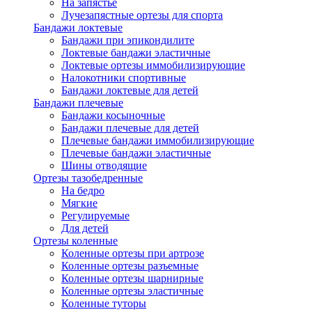
На запястье
Лучезапястные ортезы для спорта
Бандажи локтевые
Бандажи при эпикондилите
Локтевые бандажи эластичные
Локтевые ортезы иммобилизирующие
Налокотники спортивные
Бандажи локтевые для детей
Бандажи плечевые
Бандажи косыночные
Бандажи плечевые для детей
Плечевые бандажи иммобилизирующие
Плечевые бандажи эластичные
Шины отводящие
Ортезы тазобедренные
На бедро
Мягкие
Регулируемые
Для детей
Ортезы коленные
Коленные ортезы при артрозе
Коленные ортезы разъемные
Коленные ортезы шарнирные
Коленные ортезы эластичные
Коленные туторы