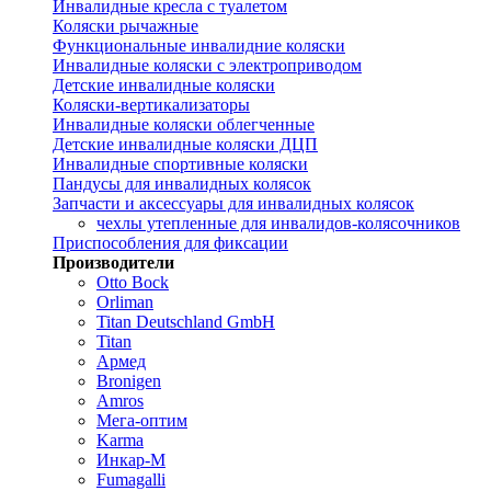
Инвалидные кресла с туалетом
Коляски рычажные
Функциональные инвалидние коляски
Инвалидные коляски с электроприводом
Детские инвалидные коляски
Коляски-вертикализаторы
Инвалидные коляски облегченные
Детские инвалидные коляски ДЦП
Инвалидные спортивные коляски
Пандусы для инвалидных колясок
Запчасти и аксессуары для инвалидных колясок
чехлы утепленные для инвалидов-колясочников
Приспособления для фиксации
Производители
Otto Bock
Orliman
Titan Deutschland GmbH
Titan
Армед
Bronigen
Amros
Мега-оптим
Karma
Инкар-М
Fumagalli