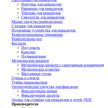
Поручни для инвалидов
Раковины для инвалидов
Унитазы для инвалидов
Смесители для инвалидов
Малые средства реабилитации
Столики для инвалидов
Подъемные устройства для инвалидов
Реабилитационные тренажеры
Реабилитация дцп
Костыли
Под локоть
Канадки
Подмышечные
Медицинские кровати
Медицинские кровати с санитарным оснащением
Медицинские кушетки
Массажные столы
Одеяла и одежда
Тумбы прикроватные
Ортопедические средства для фиксации
Фиксирующие ремни
Фиксирующие жилеты
Опоры для стояния для инвалидов и детей ДЦП
Производители