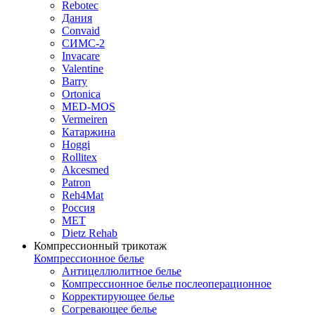
Rebotec
Дания
Convaid
СИМС-2
Invacare
Valentine
Barry
Ortonica
MED-MOS
Vermeiren
Катаржина
Hoggi
Rollitex
Akcesmed
Patron
Reh4Mat
Россия
МЕТ
Dietz Rehab
Компрессионный трикотаж
Компрессионное белье
Антицеллюлитное белье
Компрессионное белье послеоперационное
Корректирующее белье
Согревающее белье