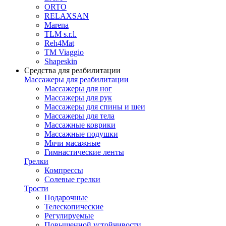
ORTO
RELAXSAN
Marena
TLM s.r.l.
Reh4Mat
TM Viaggio
Shapeskin
Средства для реабилитации
Массажеры для реабилитации
Массажеры для ног
Массажеры для рук
Массажеры для спины и шеи
Массажеры для тела
Массажные коврики
Массажные подушки
Мячи масажные
Гимнастические ленты
Грелки
Компрессы
Солевые грелки
Трости
Подарочные
Телескопические
Регулируемые
Повышенной устойчивости