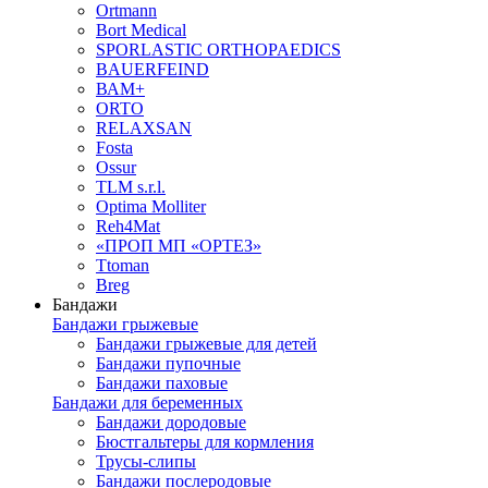
Ortmann
Bort Medical
SPORLASTIC ORTHOPAEDICS
BAUERFEIND
ВАМ+
ORTO
RELAXSAN
Fosta
Ossur
TLM s.r.l.
Optima Molliter
Reh4Mat
«ПРОП МП «ОРТЕЗ»
Ttoman
Breg
Бандажи
Бандажи грыжевые
Бандажи грыжевые для детей
Бандажи пупочные
Бандажи паховые
Бандажи для беременных
Бандажи дородовые
Бюстгальтеры для кормления
Трусы-слипы
Бандажи послеродовые