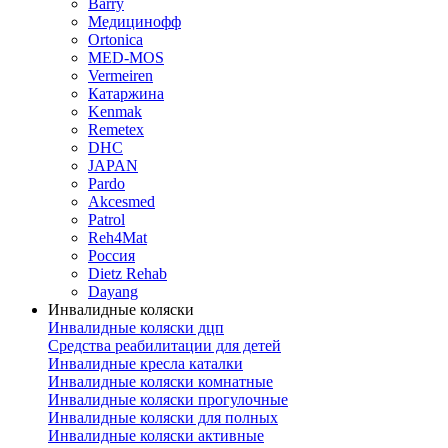
Barry
Медицинофф
Ortonica
MED-MOS
Vermeiren
Катаржина
Kenmak
Remetex
DHC
JAPAN
Pardo
Akcesmed
Patrol
Reh4Mat
Россия
Dietz Rehab
Dayang
Инвалидные коляски
Инвалидные коляски дцп
Средства реабилитации для детей
Инвалидные кресла каталки
Инвалидные коляски комнатные
Инвалидные коляски прогулочные
Инвалидные коляски для полных
Инвалидные коляски активные