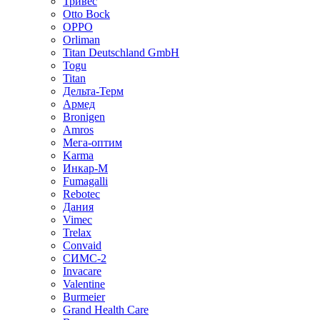
Тривес
Otto Bock
OPPO
Orliman
Titan Deutschland GmbH
Togu
Titan
Дельта-Терм
Армед
Bronigen
Amros
Мега-оптим
Karma
Инкар-М
Fumagalli
Rebotec
Дания
Vimec
Trelax
Convaid
СИМС-2
Invacare
Valentine
Burmeier
Grand Health Care