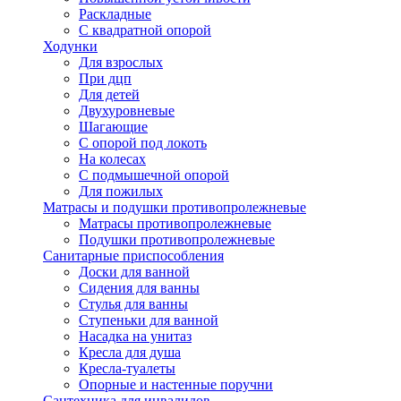
Раскладные
С квадратной опорой
Ходунки
Для взрослых
При дцп
Для детей
Двухуровневые
Шагающие
С опорой под локоть
На колесах
С подмышечной опорой
Для пожилых
Матрасы и подушки противопролежневые
Матрасы противопролежневые
Подушки противопролежневые
Санитарные приспособления
Доски для ванной
Сидения для ванны
Стулья для ванны
Ступеньки для ванной
Насадка на унитаз
Кресла для душа
Кресла-туалеты
Опорные и настенные поручни
Сантехника для инвалидов