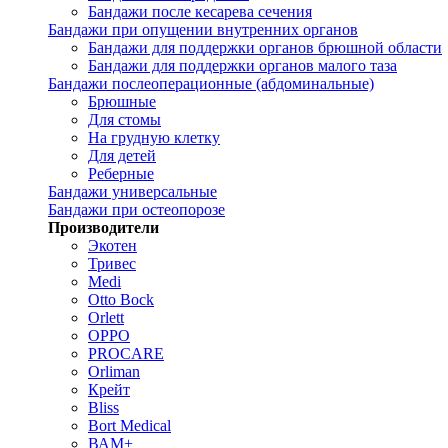
Бандажи после кесарева сечения
Бандажи при опущении внутренних органов
Бандажи для поддержки органов брюшной области
Бандажи для поддержки органов малого таза
Бандажи послеоперационные (абдоминальные)
Брюшные
Для стомы
На грудную клетку
Для детей
Реберные
Бандажи универсальные
Бандажи при остеопорозе
Производители
Экотен
Тривес
Medi
Otto Bock
Orlett
OPPO
PROCARE
Orliman
Крейт
Bliss
Bort Medical
ВАМ+