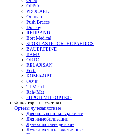
Orlett
OPPO
PROCARE
Orliman
Push Braces
DonJoy
REHBAND
Bort Medical
SPORLASTIC ORTHOPAEDICS
BAUERFEIND
ВАМ+
ORTO
RELAXSAN
Fosta
КОМФ-ОРТ
Ossur
TLM s.r.l.
Reh4Mat
«ПРОП МП «ОРТЕЗ»
Фиксаторы на суставы
Ортезы лучезапястные
Для большого пальца кисти
Для иммобилизации
Лучезапястные детские
Лучезапястные эластичные