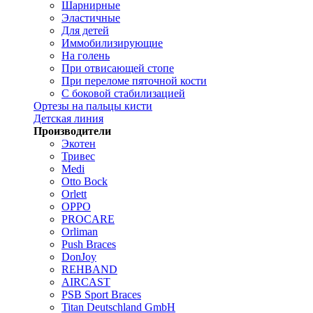
Шарнирные
Эластичные
Для детей
Иммобилизирующие
На голень
При отвисающей стопе
При переломе пяточной кости
С боковой стабилизацией
Ортезы на пальцы кисти
Детская линия
Производители
Экотен
Тривес
Medi
Otto Bock
Orlett
OPPO
PROCARE
Orliman
Push Braces
DonJoy
REHBAND
AIRCAST
PSB Sport Braces
Titan Deutschland GmbH