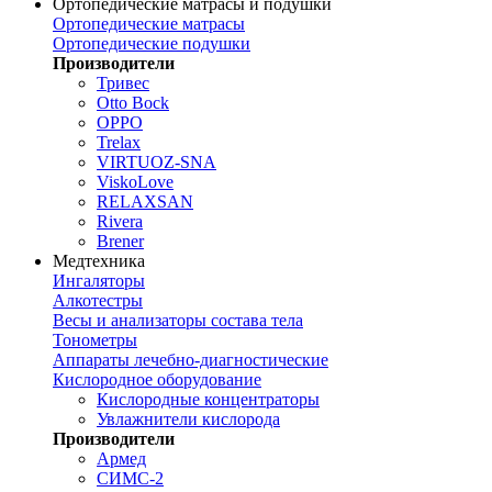
Ортопедические матрасы и подушки
Ортопедические матрасы
Ортопедические подушки
Производители
Тривес
Otto Bock
OPPO
Trelax
VIRTUOZ-SNA
ViskoLove
RELAXSAN
Rivera
Brener
Медтехника
Ингаляторы
Алкотестры
Весы и анализаторы состава тела
Тонометры
Аппараты лечебно-диагностические
Кислородное оборудование
Кислородные концентраторы
Увлажнители кислорода
Производители
Армед
СИМС-2