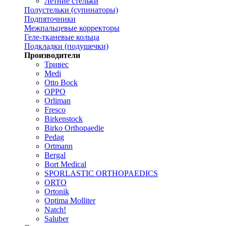
Летние стельки
Полустельки (супинаторы)
Подпяточники
Межпальцевые корректоры
Геле-тканевые кольца
Подкладки (подушечки)
Производители
Тривес
Medi
Otto Bock
OPPO
Orliman
Fresco
Birkenstock
Birko Orthopaedie
Pedag
Ortmann
Bergal
Bort Medical
SPORLASTIC ORTHOPAEDICS
ORTO
Ortonik
Optima Molliter
Natch!
Saluber