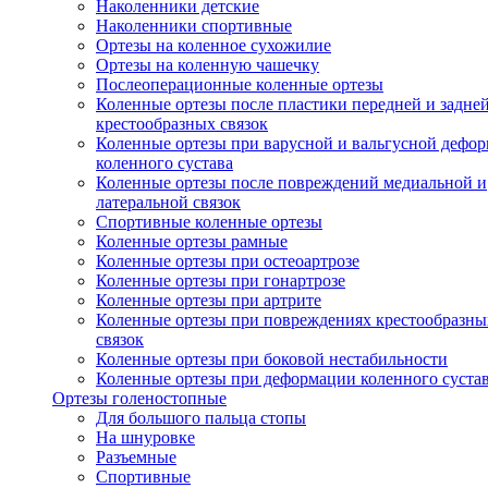
Наколенники детские
Наколенники спортивные
Ортезы на коленное сухожилие
Ортезы на коленную чашечку
Послеоперационные коленные ортезы
Коленные ортезы после пластики передней и задне
крестообразных связок
Коленные ортезы при варусной и вальгусной дефо
коленного сустава
Коленные ортезы после повреждений медиальной и
латеральной связок
Спортивные коленные ортезы
Коленные ортезы рамные
Коленные ортезы при остеоартрозе
Коленные ортезы при гонартрозе
Коленные ортезы при артрите
Коленные ортезы при повреждениях крестообразны
связок
Коленные ортезы при боковой нестабильности
Коленные ортезы при деформации коленного суста
Ортезы голеностопные
Для большого пальца стопы
На шнуровке
Разъемные
Спортивные