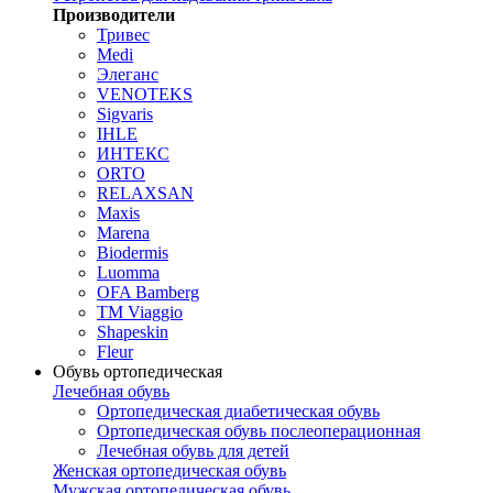
Производители
Тривес
Medi
Элеганс
VENOTEKS
Sigvaris
IHLE
ИНТЕКС
ORTO
RELAXSAN
Maxis
Marena
Biodermis
Luomma
OFA Bamberg
TM Viaggio
Shapeskin
Fleur
Обувь ортопедическая
Лечебная обувь
Ортопедическая диабетическая обувь
Ортопедическая обувь послеоперационная
Лечебная обувь для детей
Женская ортопедическая обувь
Мужская ортопедическая обувь