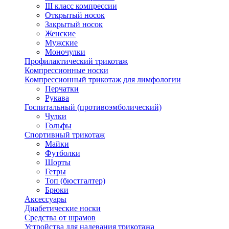
III класс компрессии
Открытый носок
Закрытый носок
Женские
Мужские
Моночулки
Профилактический трикотаж
Компрессионные носки
Компрессионный трикотаж для лимфологии
Перчатки
Рукава
Госпитальный (противоэмболический)
Чулки
Гольфы
Спортивный трикотаж
Майки
Футболки
Шорты
Гетры
Топ (бюстгалтер)
Брюки
Аксессуары
Диабетические носки
Средства от шрамов
Устройства для надевания трикотажа