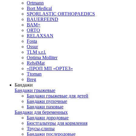
Ortmann
Bort Medical
SPORLASTIC ORTHOPAEDICS
BAUERFEIND
ВАМ+
ORTO
RELAXSAN
Fosta
Ossur
TLM s.r.l.
Optima Molliter
Reh4Mat
«ПРОП МП «ОРТЕЗ»
Ttoman
Breg
Бандажи
Бандажи грыжевые
Бандажи грыжевые для детей
Бандажи пупочные
Бандажи паховые
Бандажи для беременных
Бандажи дородовые
Бюстгальтеры для кормления
Трусы-слипы
Бандажи послеродовые