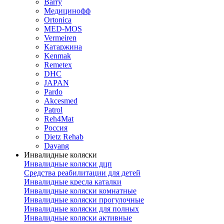
Barry
Медицинофф
Ortonica
MED-MOS
Vermeiren
Катаржина
Kenmak
Remetex
DHC
JAPAN
Pardo
Akcesmed
Patrol
Reh4Mat
Россия
Dietz Rehab
Dayang
Инвалидные коляски
Инвалидные коляски дцп
Средства реабилитации для детей
Инвалидные кресла каталки
Инвалидные коляски комнатные
Инвалидные коляски прогулочные
Инвалидные коляски для полных
Инвалидные коляски активные