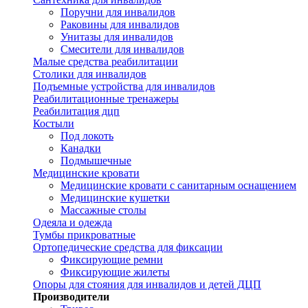
Поручни для инвалидов
Раковины для инвалидов
Унитазы для инвалидов
Смесители для инвалидов
Малые средства реабилитации
Столики для инвалидов
Подъемные устройства для инвалидов
Реабилитационные тренажеры
Реабилитация дцп
Костыли
Под локоть
Канадки
Подмышечные
Медицинские кровати
Медицинские кровати с санитарным оснащением
Медицинские кушетки
Массажные столы
Одеяла и одежда
Тумбы прикроватные
Ортопедические средства для фиксации
Фиксирующие ремни
Фиксирующие жилеты
Опоры для стояния для инвалидов и детей ДЦП
Производители