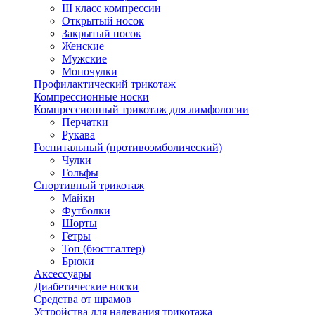
III класс компрессии
Открытый носок
Закрытый носок
Женские
Мужские
Моночулки
Профилактический трикотаж
Компрессионные носки
Компрессионный трикотаж для лимфологии
Перчатки
Рукава
Госпитальный (противоэмболический)
Чулки
Гольфы
Спортивный трикотаж
Майки
Футболки
Шорты
Гетры
Топ (бюстгалтер)
Брюки
Аксессуары
Диабетические носки
Средства от шрамов
Устройства для надевания трикотажа