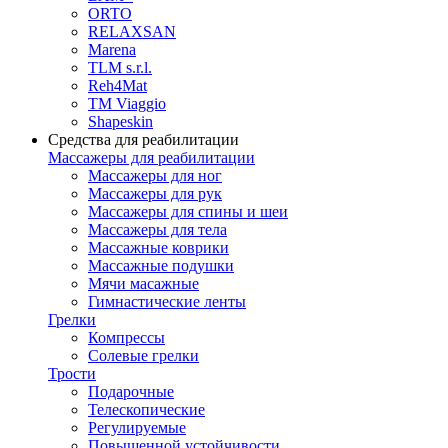
ORTO
RELAXSAN
Marena
TLM s.r.l.
Reh4Mat
TM Viaggio
Shapeskin
Средства для реабилитации
Массажеры для реабилитации
Массажеры для ног
Массажеры для рук
Массажеры для спины и шеи
Массажеры для тела
Массажные коврики
Массажные подушки
Мячи масажные
Гимнастические ленты
Грелки
Компрессы
Солевые грелки
Трости
Подарочные
Телескопические
Регулируемые
Повышенной устойчивости