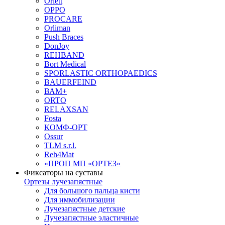
Orlett
OPPO
PROCARE
Orliman
Push Braces
DonJoy
REHBAND
Bort Medical
SPORLASTIC ORTHOPAEDICS
BAUERFEIND
ВАМ+
ORTO
RELAXSAN
Fosta
КОМФ-ОРТ
Ossur
TLM s.r.l.
Reh4Mat
«ПРОП МП «ОРТЕЗ»
Фиксаторы на суставы
Ортезы лучезапястные
Для большого пальца кисти
Для иммобилизации
Лучезапястные детские
Лучезапястные эластичные