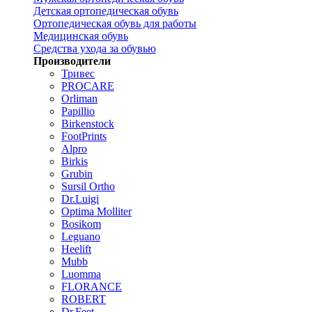
Детская ортопедическая обувь
Ортопедическая обувь для работы
Медицинская обувь
Средства ухода за обувью
Производители
Тривес
PROCARE
Orliman
Papillio
Birkenstock
FootPrints
Alpro
Birkis
Grubin
Sursil Ortho
Dr.Luigi
Optima Molliter
Bosikom
Leguano
Heelift
Mubb
Luomma
FLORANCE
ROBERT
Dr.Feet