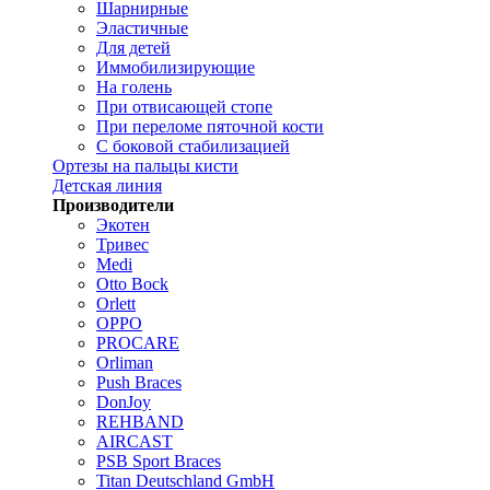
Шарнирные
Эластичные
Для детей
Иммобилизирующие
На голень
При отвисающей стопе
При переломе пяточной кости
С боковой стабилизацией
Ортезы на пальцы кисти
Детская линия
Производители
Экотен
Тривес
Medi
Otto Bock
Orlett
OPPO
PROCARE
Orliman
Push Braces
DonJoy
REHBAND
AIRCAST
PSB Sport Braces
Titan Deutschland GmbH