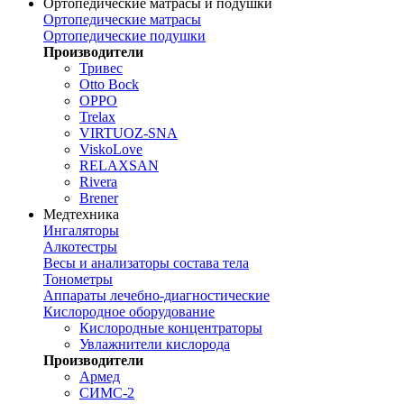
Ортопедические матрасы и подушки
Ортопедические матрасы
Ортопедические подушки
Производители
Тривес
Otto Bock
OPPO
Trelax
VIRTUOZ-SNA
ViskoLove
RELAXSAN
Rivera
Brener
Медтехника
Ингаляторы
Алкотестры
Весы и анализаторы состава тела
Тонометры
Аппараты лечебно-диагностические
Кислородное оборудование
Кислородные концентраторы
Увлажнители кислорода
Производители
Армед
СИМС-2