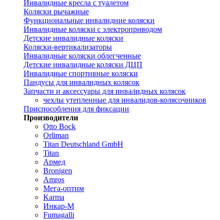
Инвалидные кресла с туалетом
Коляски рычажные
Функциональные инвалидние коляски
Инвалидные коляски с электроприводом
Детские инвалидные коляски
Коляски-вертикализаторы
Инвалидные коляски облегченные
Детские инвалидные коляски ДЦП
Инвалидные спортивные коляски
Пандусы для инвалидных колясок
Запчасти и аксессуары для инвалидных колясок
чехлы утепленные для инвалидов-колясочников
Приспособления для фиксации
Производители
Otto Bock
Orliman
Titan Deutschland GmbH
Titan
Армед
Bronigen
Amros
Мега-оптим
Karma
Инкар-М
Fumagalli