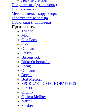
Летние стельки
Полустельки (супинаторы)
Подпяточники
Межпальцевые корректоры
Геле-тканевые кольца
Подкладки (подушечки)
Производители
Тривес
Medi
Otto Bock
OPPO
Orliman
Fresco
Birkenstock
Birko Orthopaedie
Pedag
Ortmann
Bergal
Bort Medical
SPORLASTIC ORTHOPAEDICS
ORTO
Ortonik
Optima Molliter
Natch!
Saluber