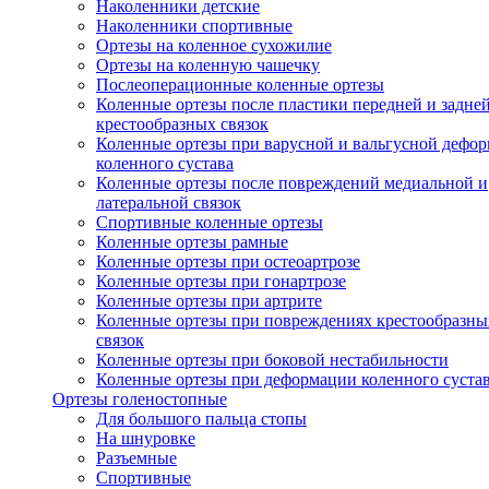
Наколенники детские
Наколенники спортивные
Ортезы на коленное сухожилие
Ортезы на коленную чашечку
Послеоперационные коленные ортезы
Коленные ортезы после пластики передней и задне
крестообразных связок
Коленные ортезы при варусной и вальгусной дефо
коленного сустава
Коленные ортезы после повреждений медиальной и
латеральной связок
Спортивные коленные ортезы
Коленные ортезы рамные
Коленные ортезы при остеоартрозе
Коленные ортезы при гонартрозе
Коленные ортезы при артрите
Коленные ортезы при повреждениях крестообразны
связок
Коленные ортезы при боковой нестабильности
Коленные ортезы при деформации коленного суста
Ортезы голеностопные
Для большого пальца стопы
На шнуровке
Разъемные
Спортивные