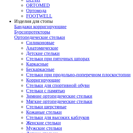
ORTOMED
Ортомода
FOOTWELL
Изделия для стопы
Бандажи корригирующие
Бурсопротекторы
Ортопедические стельки
Силиконовые
Анатомические
Детские стельки
Стельки при пяточных шпорах
Каркасные
Бескаркасные
Стельки при продольно-поперечном плоскостопии
Корригирующие
Стельки для спортивной обуви
Стельки с памятью
Зимние ортопедические стельки
Мягкие ортопедические стельки
Стельки шерстяные
Кожаные стельки
Стельки для высоких каблуков
Женские стельки
Мужские стельки