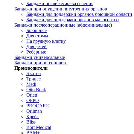
Бандажи после кесарева сечения
Бандажи при опущении внутренних органов
Бандажи для поддержки органов брюшной области
Бандажи для поддержки органов малого таза
Бандажи послеоперационные (абдоминальные)
Брюшные
Для стомы
На грудную клетку
Для детей
Реберные
Бандажи универсальные
Бандажи при остеопорозе
Производители
Экотен
Тривес
Medi
Otto Bock
Orlett
OPPO
PROCARE
Orliman
Крейт
Bliss
Bort Medical
ВАМ+