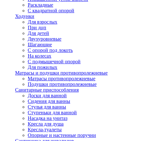
Раскладные
С квадратной опорой
Ходунки
Для взрослых
При дцп
Для детей
Двухуровневые
Шагающие
С опорой под локоть
На колесах
С подмышечной опорой
Для пожилых
Матрасы и подушки противопролежневые
Матрасы противопролежневые
Подушки противопролежневые
Санитарные приспособления
Доски для ванной
Сидения для ванны
Стулья для ванны
Ступеньки для ванной
Насадка на унитаз
Кресла для душа
Кресла-туалеты
Опорные и настенные поручни
Сантехника для инвалидов