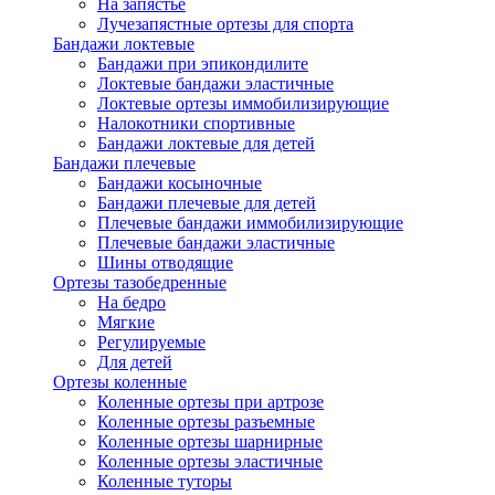
На запястье
Лучезапястные ортезы для спорта
Бандажи локтевые
Бандажи при эпикондилите
Локтевые бандажи эластичные
Локтевые ортезы иммобилизирующие
Налокотники спортивные
Бандажи локтевые для детей
Бандажи плечевые
Бандажи косыночные
Бандажи плечевые для детей
Плечевые бандажи иммобилизирующие
Плечевые бандажи эластичные
Шины отводящие
Ортезы тазобедренные
На бедро
Мягкие
Регулируемые
Для детей
Ортезы коленные
Коленные ортезы при артрозе
Коленные ортезы разъемные
Коленные ортезы шарнирные
Коленные ортезы эластичные
Коленные туторы