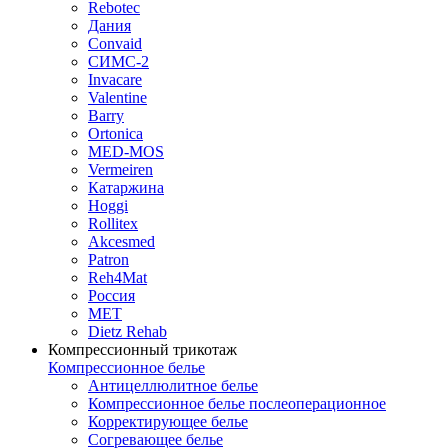
Rebotec
Дания
Convaid
СИМС-2
Invacare
Valentine
Barry
Ortonica
MED-MOS
Vermeiren
Катаржина
Hoggi
Rollitex
Akcesmed
Patron
Reh4Mat
Россия
МЕТ
Dietz Rehab
Компрессионный трикотаж
Компрессионное белье
Антицеллюлитное белье
Компрессионное белье послеоперационное
Корректирующее белье
Согревающее белье