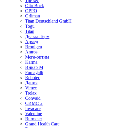
Тривес
Otto Bock
OPPO
Orliman
Titan Deutschland GmbH
Togu
Titan
Дельта-Терм
Армед
Bronigen
Amros
Мега-оптим
Karma
Инкар-М
Fumagalli
Rebotec
Дания
Vimec
Trelax
Convaid
СИМС-2
Invacare
Valentine
Burmeier
Grand Health Care