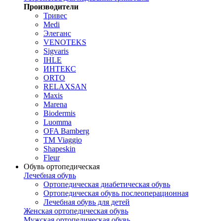
Производители
Тривес
Medi
Элеганс
VENOTEKS
Sigvaris
IHLE
ИНТЕКС
ORTO
RELAXSAN
Maxis
Marena
Biodermis
Luomma
OFA Bamberg
TM Viaggio
Shapeskin
Fleur
Обувь ортопедическая
Лечебная обувь
Ортопедическая диабетическая обувь
Ортопедическая обувь послеоперационная
Лечебная обувь для детей
Женская ортопедическая обувь
Мужская ортопедическая обувь