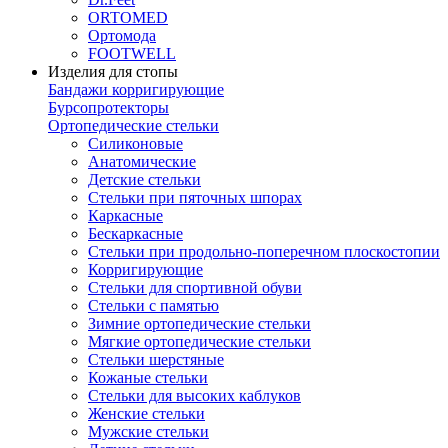
ORTOMED
Ортомода
FOOTWELL
Изделия для стопы
Бандажи корригирующие
Бурсопротекторы
Ортопедические стельки
Силиконовые
Анатомические
Детские стельки
Стельки при пяточных шпорах
Каркасные
Бескаркасные
Стельки при продольно-поперечном плоскостопии
Корригирующие
Стельки для спортивной обуви
Стельки с памятью
Зимние ортопедические стельки
Мягкие ортопедические стельки
Стельки шерстяные
Кожаные стельки
Стельки для высоких каблуков
Женские стельки
Мужские стельки