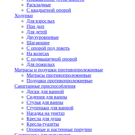
Раскладные
С квадратной опорой
Ходунки
Для взрослых
При дцп
Для детей
Двухуровневые
Шагающие
С опорой под локоть
На колесах
С подмышечной опорой
Для пожилых
Матрасы и подушки противопролежневые
Матрасы противопролежневые
Подушки противопролежневые
Санитарные приспособления
Доски для ванной
Сидения для ванны
Стулья для ванны
Ступеньки для ванной
Насадка на унитаз
Кресла для душа
Кресла-туалеты
Опорные и настенные поручни
Сантехника для инвалидов