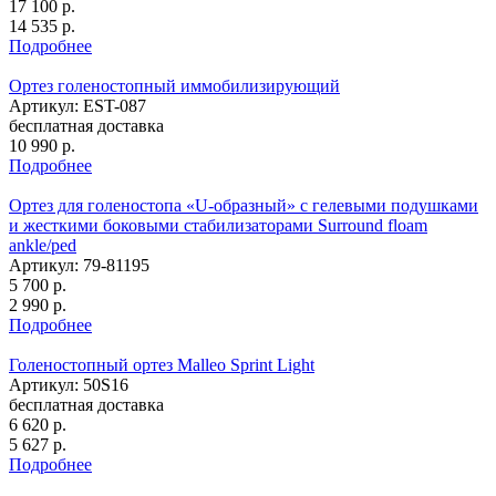
17 100
р.
14 535
р.
Подробнее
Ортез голеностопный иммобилизирующий
Артикул: EST-087
бесплатная доставка
10 990
р.
Подробнее
Ортез для голеностопа «U-образный» с гелевыми подушками
и жесткими боковыми стабилизаторами Surround floam
ankle/ped
Артикул: 79-81195
5 700
р.
2 990
р.
Подробнее
Голеностопный ортез Malleo Sprint Light
Артикул: 50S16
бесплатная доставка
6 620
р.
5 627
р.
Подробнее