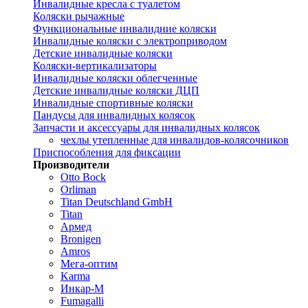
Инвалидные кресла с туалетом
Коляски рычажные
Функциональные инвалидние коляски
Инвалидные коляски с электроприводом
Детские инвалидные коляски
Коляски-вертикализаторы
Инвалидные коляски облегченные
Детские инвалидные коляски ДЦП
Инвалидные спортивные коляски
Пандусы для инвалидных колясок
Запчасти и аксессуары для инвалидных колясок
чехлы утепленные для инвалидов-колясочников
Приспособления для фиксации
Производители
Otto Bock
Orliman
Titan Deutschland GmbH
Titan
Армед
Bronigen
Amros
Мега-оптим
Karma
Инкар-М
Fumagalli