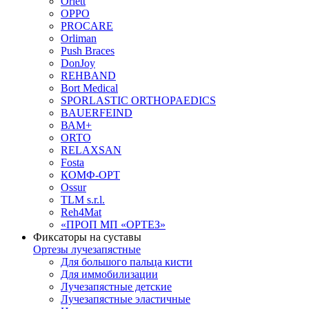
Orlett
OPPO
PROCARE
Orliman
Push Braces
DonJoy
REHBAND
Bort Medical
SPORLASTIC ORTHOPAEDICS
BAUERFEIND
ВАМ+
ORTO
RELAXSAN
Fosta
КОМФ-ОРТ
Ossur
TLM s.r.l.
Reh4Mat
«ПРОП МП «ОРТЕЗ»
Фиксаторы на суставы
Ортезы лучезапястные
Для большого пальца кисти
Для иммобилизации
Лучезапястные детские
Лучезапястные эластичные