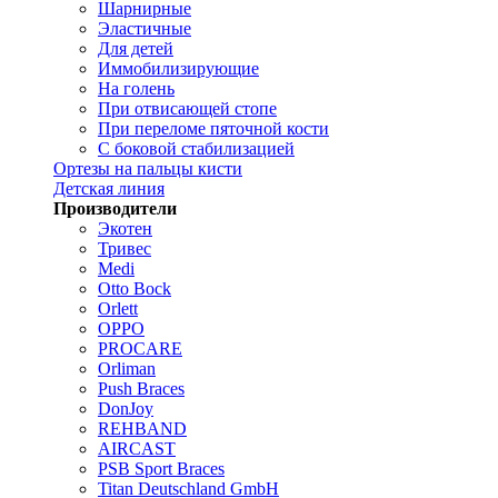
Шарнирные
Эластичные
Для детей
Иммобилизирующие
На голень
При отвисающей стопе
При переломе пяточной кости
С боковой стабилизацией
Ортезы на пальцы кисти
Детская линия
Производители
Экотен
Тривес
Medi
Otto Bock
Orlett
OPPO
PROCARE
Orliman
Push Braces
DonJoy
REHBAND
AIRCAST
PSB Sport Braces
Titan Deutschland GmbH