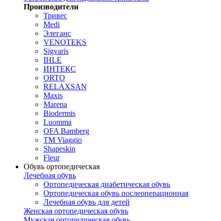
Производители
Тривес
Medi
Элеганс
VENOTEKS
Sigvaris
IHLE
ИНТЕКС
ORTO
RELAXSAN
Maxis
Marena
Biodermis
Luomma
OFA Bamberg
TM Viaggio
Shapeskin
Fleur
Обувь ортопедическая
Лечебная обувь
Ортопедическая диабетическая обувь
Ортопедическая обувь послеоперационная
Лечебная обувь для детей
Женская ортопедическая обувь
Мужская ортопедическая обувь