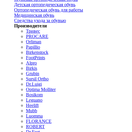
Детская ортопедическая обувь
Ортопедическая обувь для работы
Медицинская обувь
Средства ухода за обувью
Производители
Тривес
PROCARE
Orliman
Papillio
Birkenstock
FootPrints
Alpro
Birkis
Grubin
Sursil Ortho
Dr.Luigi
Optima Molliter
Bosikom
Leguano
Heelift
Mubb
Luomma
FLORANCE
ROBERT
Dr.Feet