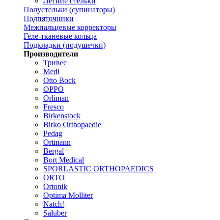
Летние стельки
Полустельки (супинаторы)
Подпяточники
Межпальцевые корректоры
Геле-тканевые кольца
Подкладки (подушечки)
Производители
Тривес
Medi
Otto Bock
OPPO
Orliman
Fresco
Birkenstock
Birko Orthopaedie
Pedag
Ortmann
Bergal
Bort Medical
SPORLASTIC ORTHOPAEDICS
ORTO
Ortonik
Optima Molliter
Natch!
Saluber