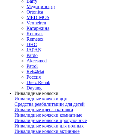
Barry
Медицинофф
Ortonica
MED-MOS
Vermeiren
Катаржина
Kenmak
Remetex
DHC
JAPAN
Pardo
Akcesmed
Patrol
Reh4Mat
Россия
Dietz Rehab
Dayang
Инвалидные коляски
Инвалидные коляски дцп
Средства реабилитации для детей
Инвалидные кресла каталки
Инвалидные коляски комнатные
Инвалидные коляски прогулочные
Инвалидные коляски для полных
Инвалидные коляски активные