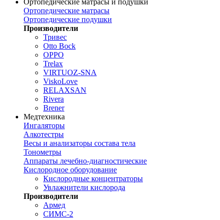
Ортопедические матрасы и подушки
Ортопедические матрасы
Ортопедические подушки
Производители
Тривес
Otto Bock
OPPO
Trelax
VIRTUOZ-SNA
ViskoLove
RELAXSAN
Rivera
Brener
Медтехника
Ингаляторы
Алкотестры
Весы и анализаторы состава тела
Тонометры
Аппараты лечебно-диагностические
Кислородное оборудование
Кислородные концентраторы
Увлажнители кислорода
Производители
Армед
СИМС-2