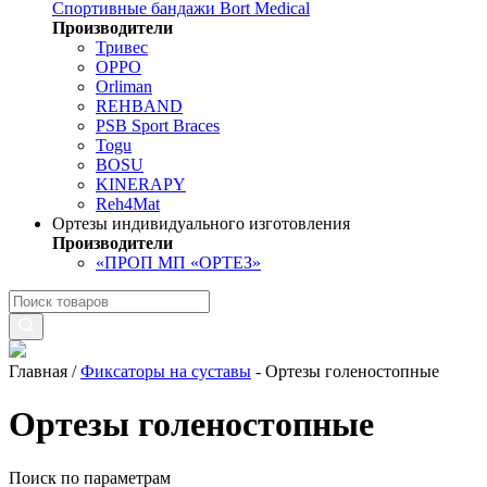
Спортивные бандажи Bort Medical
Производители
Тривес
OPPO
Orliman
REHBAND
PSB Sport Braces
Togu
BOSU
KINERAPY
Reh4Mat
Ортезы индивидуального изготовления
Производители
«ПРОП МП «ОРТЕЗ»
Главная
/
Фиксаторы на суставы
-
Ортезы голеностопные
Ортезы голеностопные
Поиск по параметрам