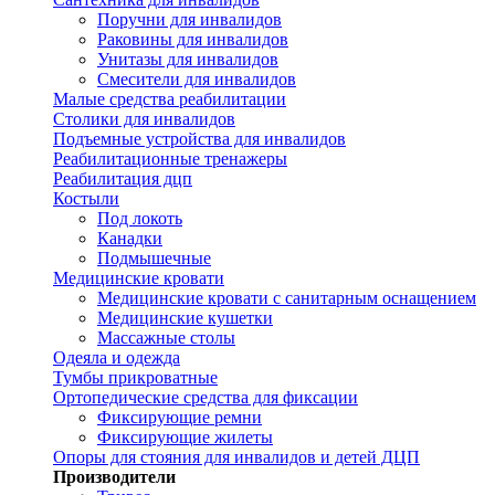
Поручни для инвалидов
Раковины для инвалидов
Унитазы для инвалидов
Смесители для инвалидов
Малые средства реабилитации
Столики для инвалидов
Подъемные устройства для инвалидов
Реабилитационные тренажеры
Реабилитация дцп
Костыли
Под локоть
Канадки
Подмышечные
Медицинские кровати
Медицинские кровати с санитарным оснащением
Медицинские кушетки
Массажные столы
Одеяла и одежда
Тумбы прикроватные
Ортопедические средства для фиксации
Фиксирующие ремни
Фиксирующие жилеты
Опоры для стояния для инвалидов и детей ДЦП
Производители