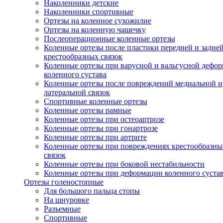
Наколенники детские
Наколенники спортивные
Ортезы на коленное сухожилие
Ортезы на коленную чашечку
Послеоперационные коленные ортезы
Коленные ортезы после пластики передней и задне
крестообразных связок
Коленные ортезы при варусной и вальгусной дефо
коленного сустава
Коленные ортезы после повреждений медиальной и
латеральной связок
Спортивные коленные ортезы
Коленные ортезы рамные
Коленные ортезы при остеоартрозе
Коленные ортезы при гонартрозе
Коленные ортезы при артрите
Коленные ортезы при повреждениях крестообразны
связок
Коленные ортезы при боковой нестабильности
Коленные ортезы при деформации коленного суста
Ортезы голеностопные
Для большого пальца стопы
На шнуровке
Разъемные
Спортивные