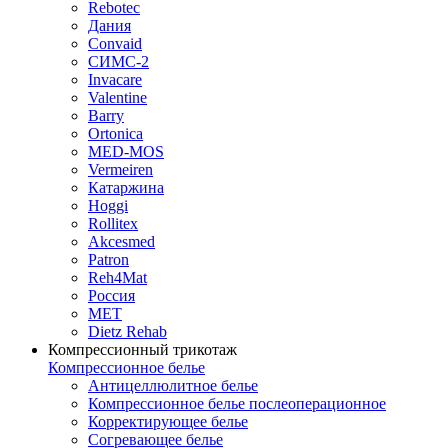
Rebotec
Дания
Convaid
СИМС-2
Invacare
Valentine
Barry
Ortonica
MED-MOS
Vermeiren
Катаржина
Hoggi
Rollitex
Akcesmed
Patron
Reh4Mat
Россия
МЕТ
Dietz Rehab
Компрессионный трикотаж
Компрессионное белье
Антицеллюлитное белье
Компрессионное белье послеоперационное
Корректирующее белье
Согревающее белье