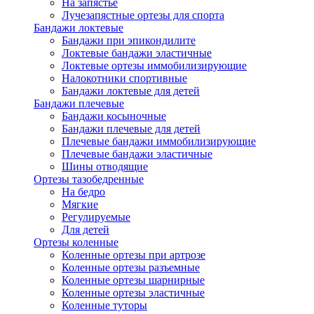
На запястье
Лучезапястные ортезы для спорта
Бандажи локтевые
Бандажи при эпикондилите
Локтевые бандажи эластичные
Локтевые ортезы иммобилизирующие
Налокотники спортивные
Бандажи локтевые для детей
Бандажи плечевые
Бандажи косыночные
Бандажи плечевые для детей
Плечевые бандажи иммобилизирующие
Плечевые бандажи эластичные
Шины отводящие
Ортезы тазобедренные
На бедро
Мягкие
Регулируемые
Для детей
Ортезы коленные
Коленные ортезы при артрозе
Коленные ортезы разъемные
Коленные ортезы шарнирные
Коленные ортезы эластичные
Коленные туторы