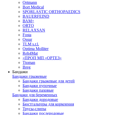
Ortmann
Bort Medical
SPORLASTIC ORTHOPAEDICS
BAUERFEIND
ВАМ+
ORTO
RELAXSAN
Fosta
Ossur
TLM s.r.l.
Optima Molliter
Reh4Mat
«ПРОП МП «ОРТЕЗ»
Ttoman
Breg
Бандажи
Бандажи грыжевые
Бандажи грыжевые для детей
Бандажи пупочные
Бандажи паховые
Бандажи для беременных
Бандажи дородовые
Бюстгальтеры для кормления
Трусы-слипы
Бандажи послеродовые