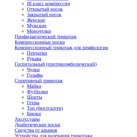
III класс компрессии
Открытый носок
Закрытый носок
Женские
Мужские
Моночулки
Профилактический трикотаж
Компрессионные носки
Компрессионный трикотаж для лимфологии
Перчатки
Рукава
Госпитальный (противоэмболический)
Чулки
Гольфы
Спортивный трикотаж
Майки
Футболки
Шорты
Гетры
Топ (бюстгалтер)
Брюки
Аксессуары
Диабетические носки
Средства от шрамов
Устройства для надевания трикотажа