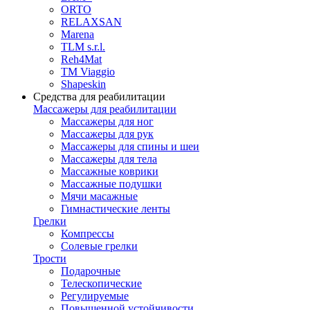
ORTO
RELAXSAN
Marena
TLM s.r.l.
Reh4Mat
TM Viaggio
Shapeskin
Средства для реабилитации
Массажеры для реабилитации
Массажеры для ног
Массажеры для рук
Массажеры для спины и шеи
Массажеры для тела
Массажные коврики
Массажные подушки
Мячи масажные
Гимнастические ленты
Грелки
Компрессы
Солевые грелки
Трости
Подарочные
Телескопические
Регулируемые
Повышенной устойчивости