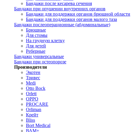
Бандажи после кесарева сечения
Бандажи при опущении внутренних органов
Бандажи для поддержки органов брюшной области
Бандажи для поддержки органов малого таза
Бандажи послеоперационные (абдоминальные)
Брюшные
Для стомы
На грудную клетку
Для детей
Реберные
Бандажи универсальные
Бандажи при остеопорозе
Производители
Экотен
Тривес
Medi
Otto Bock
Orlett
OPPO
PROCARE
Orliman
Крейт
Bliss
Bort Medical
ВАМ+