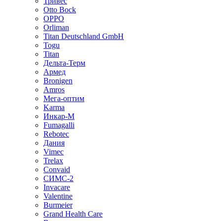
Тривес
Otto Bock
OPPO
Orliman
Titan Deutschland GmbH
Togu
Titan
Дельта-Терм
Армед
Bronigen
Amros
Мега-оптим
Karma
Инкар-М
Fumagalli
Rebotec
Дания
Vimec
Trelax
Convaid
СИМС-2
Invacare
Valentine
Burmeier
Grand Health Care