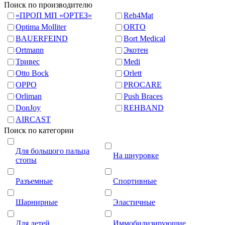
Поиск по производителю
«ПРОП МП «ОРТЕЗ»
Reh4Mat
Optima Molliter
ORTO
BAUERFEIND
Bort Medical
Ortmann
Экотен
Тривес
Medi
Otto Bock
Orlett
OPPO
PROCARE
Orliman
Push Braces
DonJoy
REHBAND
AIRCAST
Поиск по категории
Для большого пальца
На шнуровке
стопы
Разъемные
Спортивные
Шарнирные
Эластичные
Для детей
Иммобилизирующие