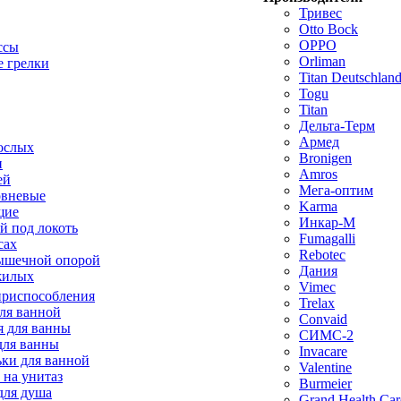
Тривес
Otto Bock
OPPO
ссы
Orliman
 грелки
Titan Deutschla
Togu
Titan
Дельта-Терм
Армед
ослых
Bronigen
п
Amros
ей
Мега-оптим
овневые
Karma
щие
Инкар-М
й под локоть
Fumagalli
сах
Rebotec
ышечной опорой
Дания
жилых
Vimec
приспособления
Trelax
ля ванной
Convaid
 для ванны
СИМС-2
для ванны
Invacare
ки для ванной
Valentine
 на унитаз
Burmeier
для душа
Grand Health Car