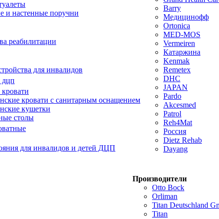
туалеты
Barry
е и настенные поручни
Медицинофф
Ortonica
MED-MOS
ва реабилитации
Vermeiren
Катаржина
Kenmak
тройства для инвалидов
Remetex
DHC
 дцп
JAPAN
 кровати
Pardo
ские кровати с санитарным оснащением
Akcesmed
нские кушетки
Patrol
ные столы
Reh4Mat
оватные
Россия
Dietz Rehab
ояния для инвалидов и детей ДЦП
Dayang
Производители
Otto Bock
Orliman
Titan Deutschland 
Titan