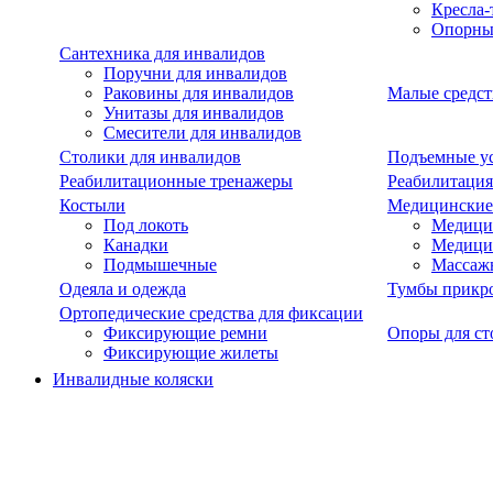
Кресла-
Опорны
Сантехника для инвалидов
Поручни для инвалидов
Раковины для инвалидов
Малые средст
Унитазы для инвалидов
Смесители для инвалидов
Столики для инвалидов
Подъемные ус
Реабилитационные тренажеры
Реабилитация
Костыли
Медицинские
Под локоть
Медицин
Канадки
Медици
Подмышечные
Массаж
Одеяла и одежда
Тумбы прикр
Ортопедические средства для фиксации
Фиксирующие ремни
Опоры для ст
Фиксирующие жилеты
Инвалидные коляски