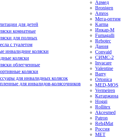
Армед
Bronigen
Amros
Мега-оптим
литации для детей
Karma
Инкар-М
ляски комнатные
Fumagalli
ляски для полных
Rebotec
сла с туалетом
Дания
е инвалидние коляски
Convaid
СИМС-2
идные коляски
Invacare
ляски облегченные
Valentine
ортивные коляски
Barry
ессуары для инвалидных колясок
Ortonica
епленные для инвалидов-колясочников
MED-MOS
Vermeiren
Катаржина
Hoggi
Rollitex
Akcesmed
Patron
Reh4Mat
Россия
МЕТ