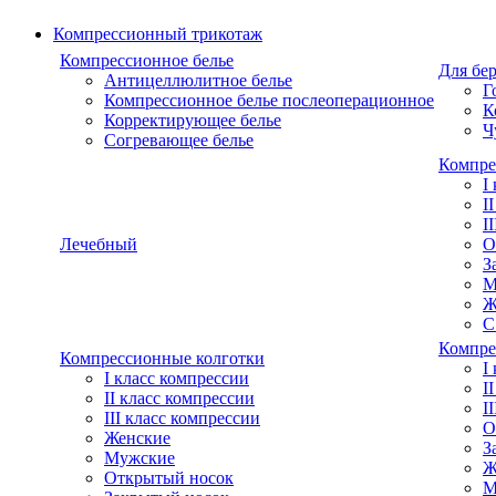
Компрессионный трикотаж
Компрессионное белье
Для бе
Антицеллюлитное белье
Г
Компрессионное белье послеоперационное
К
Корректирующее белье
Ч
Согревающее белье
Компре
I
I
I
Лечебный
О
З
М
Ж
С
Компре
Компрессионные колготки
I
I класс компрессии
I
II класс компрессии
I
III класс компрессии
О
Женские
З
Мужские
Ж
Открытый носок
М