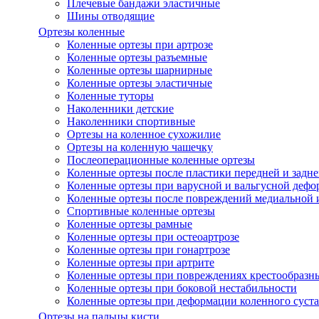
Плечевые бандажи эластичные
Шины отводящие
Ортезы коленные
Коленные ортезы при артрозе
Коленные ортезы разъемные
Коленные ортезы шарнирные
Коленные ортезы эластичные
Коленные туторы
Наколенники детские
Наколенники спортивные
Ортезы на коленное сухожилие
Ортезы на коленную чашечку
Послеоперационные коленные ортезы
Коленные ортезы после пластики передней и задне
Коленные ортезы при варусной и вальгусной дефо
Коленные ортезы после повреждений медиальной и
Спортивные коленные ортезы
Коленные ортезы рамные
Коленные ортезы при остеоартрозе
Коленные ортезы при гонартрозе
Коленные ортезы при артрите
Коленные ортезы при повреждениях крестообразны
Коленные ортезы при боковой нестабильности
Коленные ортезы при деформации коленного суста
Ортезы на пальцы кисти