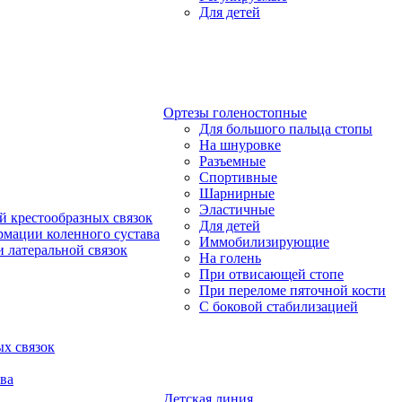
Для детей
Ортезы голеностопные
Для большого пальца стопы
На шнуровке
Разъемные
Спортивные
Шарнирные
Эластичные
й крестообразных связок
Для детей
рмации коленного сустава
Иммобилизирующие
 латеральной связок
На голень
При отвисающей стопе
При переломе пяточной кости
С боковой стабилизацией
х связок
ва
Детская линия