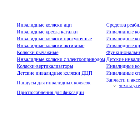
Инвалидные коляски дцп
Средства реаби
Инвалидные кресла каталки
Инвалидные ко
Инвалидные коляски прогулочные
Инвалидные ко
Инвалидные коляски активные
Инвалидные кре
Коляски рычажные
Функциональны
Инвалидные коляски с электроприводом
Детские инвал
Коляски-вертикализаторы
Инвалидные ко
Детские инвалидные коляски ДЦП
Инвалидные сп
Запчасти и акс
Пандусы для инвалидных колясок
чехлы ут
Приспособления для фиксации