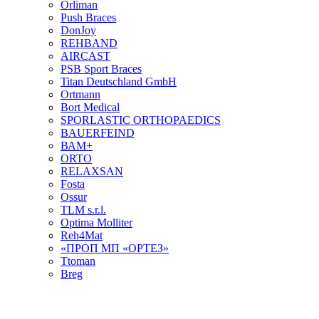
Orliman
Push Braces
DonJoy
REHBAND
AIRCAST
PSB Sport Braces
Titan Deutschland GmbH
Ortmann
Bort Medical
SPORLASTIC ORTHOPAEDICS
BAUERFEIND
ВАМ+
ORTO
RELAXSAN
Fosta
Ossur
TLM s.r.l.
Optima Molliter
Reh4Mat
«ПРОП МП «ОРТЕЗ»
Ttoman
Breg