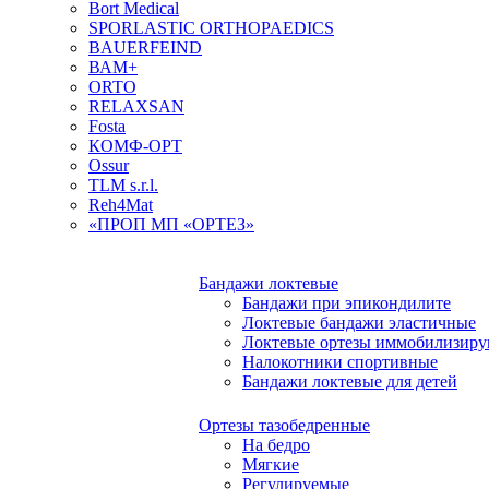
Bort Medical
SPORLASTIC ORTHOPAEDICS
BAUERFEIND
ВАМ+
ORTO
RELAXSAN
Fosta
КОМФ-ОРТ
Ossur
TLM s.r.l.
Reh4Mat
«ПРОП МП «ОРТЕЗ»
Бандажи локтевые
Бандажи при эпикондилите
Локтевые бандажи эластичные
Локтевые ортезы иммобилизир
Налокотники спортивные
Бандажи локтевые для детей
Ортезы тазобедренные
На бедро
Мягкие
Регулируемые