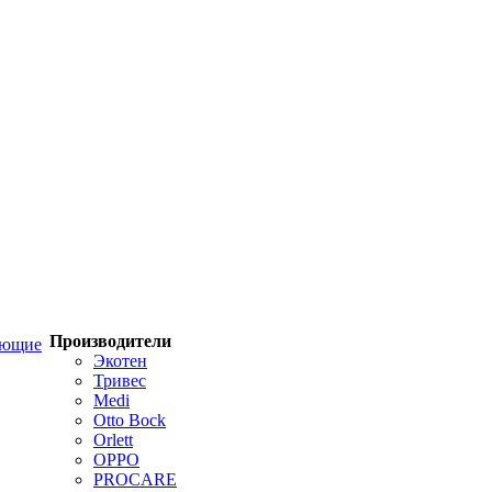
Производители
ующие
Экотен
Тривес
Medi
Otto Bock
Orlett
OPPO
PROCARE