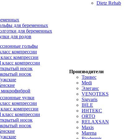
Dietz Rehab
ременных
ольфы для беременных
олготки для беременных
улки для родов
ссионные гольфы
 класс компрессии
I класс компрессии
II класс компрессии
ткрытый носок
Производители
акрытый носок
Тривес
ужские
Medi
енские
Элеганс
 микрофиброй
VENOTEKS
ссионные чулки
Sigvaris
 класс компрессии
IHLE
I класс компрессии
ИНТЕКС
II класс компрессии
ORTO
ткрытый носок
RELAXSAN
акрытый носок
Maxis
енские
Marena
ужские
Biodermis