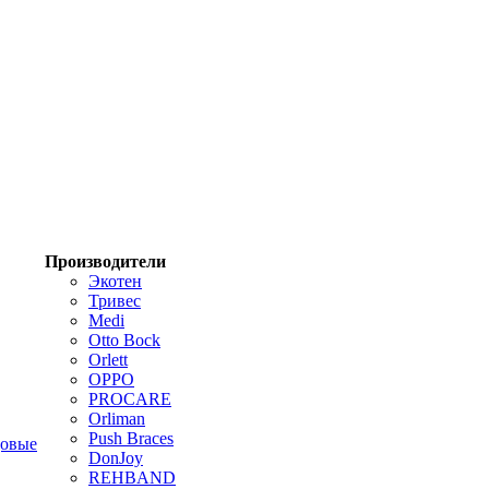
Производители
Экотен
Тривес
Medi
Otto Bock
Orlett
OPPO
PROCARE
Orliman
Push Braces
цовые
DonJoy
REHBAND