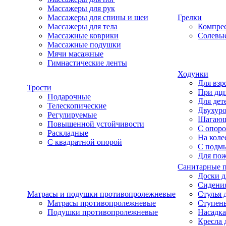
Массажеры для рук
Массажеры для спины и шеи
Грелки
Массажеры для тела
Компре
Массажные коврики
Солевые
Массажные подушки
Мячи масажные
Гимнастические ленты
Ходунки
Для взр
Трости
При дц
Подарочные
Для дет
Телескопические
Двухур
Регулируемые
Шагаю
Повышенной устойчивости
С опоро
Раскладные
На коле
С квадратной опорой
С подм
Для по
Санитарные 
Доски д
Сидения
Матрасы и подушки противопролежневые
Стулья 
Матрасы противопролежневые
Ступень
Подушки противопролежневые
Насадка
Кресла 