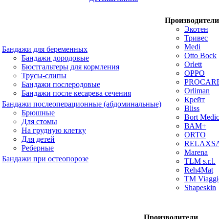
Производители
Экотен
Тривес
Medi
Бандажи для беременных
Otto Bock
Бандажи дородовые
Orlett
Бюстгальтеры для кормления
OPPO
Трусы-слипы
PROCAR
Бандажи послеродовые
Orliman
Бандажи после кесарева сечения
Крейт
Бандажи послеоперационные (абдоминальные)
Bliss
Брюшные
Bort Medic
Для стомы
ВАМ+
На грудную клетку
ORTO
Для детей
RELAXS
Реберные
Marena
Бандажи при остеопорозе
TLM s.r.l.
Reh4Mat
TM Viaggi
Shapeskin
Производители