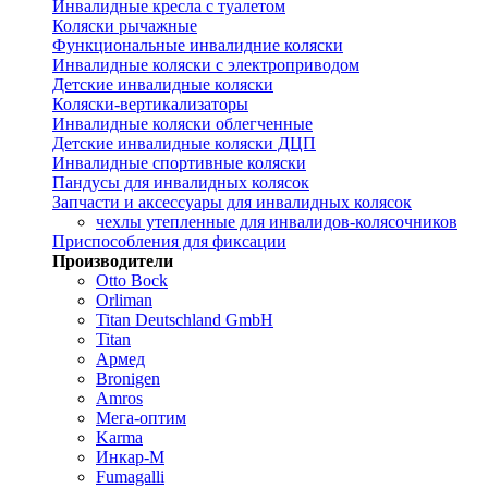
Инвалидные кресла с туалетом
Коляски рычажные
Функциональные инвалидние коляски
Инвалидные коляски с электроприводом
Детские инвалидные коляски
Коляски-вертикализаторы
Инвалидные коляски облегченные
Детские инвалидные коляски ДЦП
Инвалидные спортивные коляски
Пандусы для инвалидных колясок
Запчасти и аксессуары для инвалидных колясок
чехлы утепленные для инвалидов-колясочников
Приспособления для фиксации
Производители
Otto Bock
Orliman
Titan Deutschland GmbH
Titan
Армед
Bronigen
Amros
Мега-оптим
Karma
Инкар-М
Fumagalli