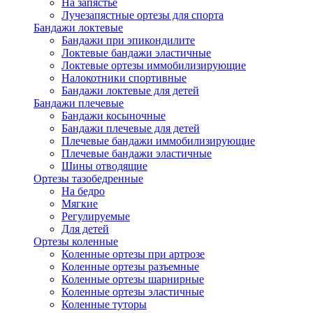
На запястье
Лучезапястные ортезы для спорта
Бандажи локтевые
Бандажи при эпикондилите
Локтевые бандажи эластичные
Локтевые ортезы иммобилизирующие
Налокотники спортивные
Бандажи локтевые для детей
Бандажи плечевые
Бандажи косыночные
Бандажи плечевые для детей
Плечевые бандажи иммобилизирующие
Плечевые бандажи эластичные
Шины отводящие
Ортезы тазобедренные
На бедро
Мягкие
Регулируемые
Для детей
Ортезы коленные
Коленные ортезы при артрозе
Коленные ортезы разъемные
Коленные ортезы шарнирные
Коленные ортезы эластичные
Коленные туторы