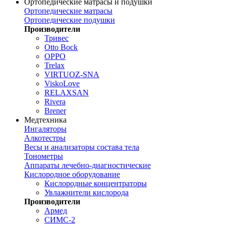
Ортопедические матрасы и подушки
Ортопедические матрасы
Ортопедические подушки
Производители
Тривес
Otto Bock
OPPO
Trelax
VIRTUOZ-SNA
ViskoLove
RELAXSAN
Rivera
Brener
Медтехника
Ингаляторы
Алкотестры
Весы и анализаторы состава тела
Тонометры
Аппараты лечебно-диагностические
Кислородное оборудование
Кислородные концентраторы
Увлажнители кислорода
Производители
Армед
СИМС-2