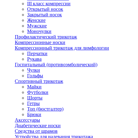
III класс компрессии
Открытый носок
Закрытый носок
Женские
Мужские
Моночулки
Профилактический трикотаж
Компрессионные носки
Компрессионный трикотаж для лимфологии
Перчатки
Рукава
Госпитальный (противоэмболический)
Чулки
Гольфы
Спортивный трикотаж
Майки
Футболки
Шорты
Гетры
Топ (бюстгалтер)
Брюки
Аксессуары
Диабетические носки
Средства от шрамов
Устройства для надевания трикотажа