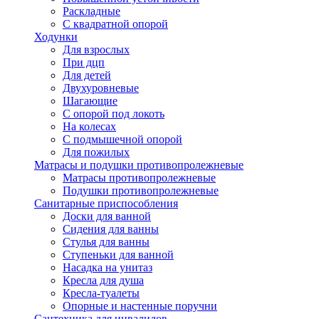
Раскладные
С квадратной опорой
Ходунки
Для взрослых
При дцп
Для детей
Двухуровневые
Шагающие
С опорой под локоть
На колесах
С подмышечной опорой
Для пожилых
Матрасы и подушки противопролежневые
Матрасы противопролежневые
Подушки противопролежневые
Санитарные приспособления
Доски для ванной
Сидения для ванны
Стулья для ванны
Ступеньки для ванной
Насадка на унитаз
Кресла для душа
Кресла-туалеты
Опорные и настенные поручни
Сантехника для инвалидов