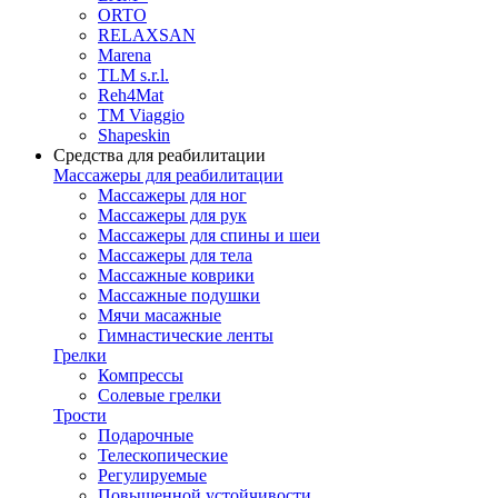
ORTO
RELAXSAN
Marena
TLM s.r.l.
Reh4Mat
TM Viaggio
Shapeskin
Средства для реабилитации
Массажеры для реабилитации
Массажеры для ног
Массажеры для рук
Массажеры для спины и шеи
Массажеры для тела
Массажные коврики
Массажные подушки
Мячи масажные
Гимнастические ленты
Грелки
Компрессы
Солевые грелки
Трости
Подарочные
Телескопические
Регулируемые
Повышенной устойчивости