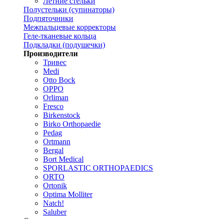
Летние стельки
Полустельки (супинаторы)
Подпяточники
Межпальцевые корректоры
Геле-тканевые кольца
Подкладки (подушечки)
Производители
Тривес
Medi
Otto Bock
OPPO
Orliman
Fresco
Birkenstock
Birko Orthopaedie
Pedag
Ortmann
Bergal
Bort Medical
SPORLASTIC ORTHOPAEDICS
ORTO
Ortonik
Optima Molliter
Natch!
Saluber