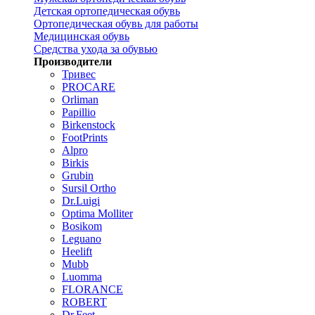
Детская ортопедическая обувь
Ортопедическая обувь для работы
Медицинская обувь
Средства ухода за обувью
Производители
Тривес
PROCARE
Orliman
Papillio
Birkenstock
FootPrints
Alpro
Birkis
Grubin
Sursil Ortho
Dr.Luigi
Optima Molliter
Bosikom
Leguano
Heelift
Mubb
Luomma
FLORANCE
ROBERT
Dr.Feet