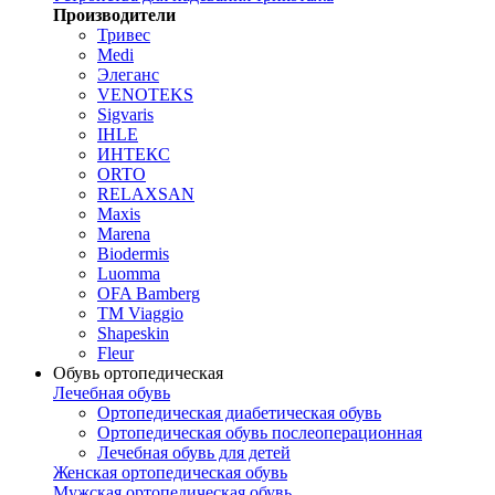
Производители
Тривес
Medi
Элеганс
VENOTEKS
Sigvaris
IHLE
ИНТЕКС
ORTO
RELAXSAN
Maxis
Marena
Biodermis
Luomma
OFA Bamberg
TM Viaggio
Shapeskin
Fleur
Обувь ортопедическая
Лечебная обувь
Ортопедическая диабетическая обувь
Ортопедическая обувь послеоперационная
Лечебная обувь для детей
Женская ортопедическая обувь
Мужская ортопедическая обувь