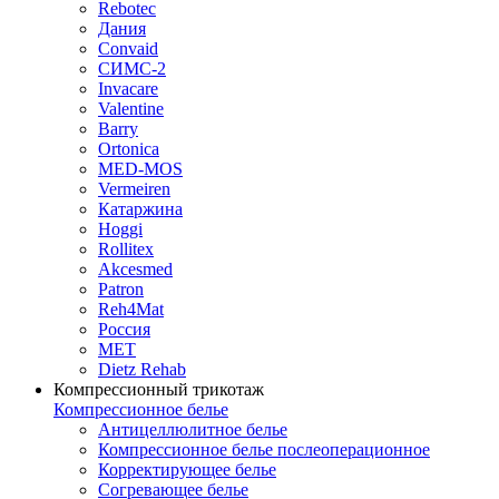
Rebotec
Дания
Convaid
СИМС-2
Invacare
Valentine
Barry
Ortonica
MED-MOS
Vermeiren
Катаржина
Hoggi
Rollitex
Akcesmed
Patron
Reh4Mat
Россия
МЕТ
Dietz Rehab
Компрессионный трикотаж
Компрессионное белье
Антицеллюлитное белье
Компрессионное белье послеоперационное
Корректирующее белье
Согревающее белье