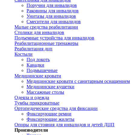
Поручни для инвалидов
Раковины для инвалидов
Унитазы для инвалидов
Смесители для инвалидов
Малые средства реабилитации
Столики для инвалидов
Подъемные устройства для инвалидов
Реабилитационные тренажеры
Реабилитация дцп
Костыли
Под локоть
Канадки
Подмышечные
Медицинские кровати
Медицинские кровати с санитарным оснащением
Медицинские кушетки
Массажные столы
Одеяла и одежда
Тумбы прикроватные
Ортопедические средства для фиксации
Фиксирующие ремни
Фиксирующие жилеты
Опоры для стояния для инвалидов и детей ДЦП
Производители