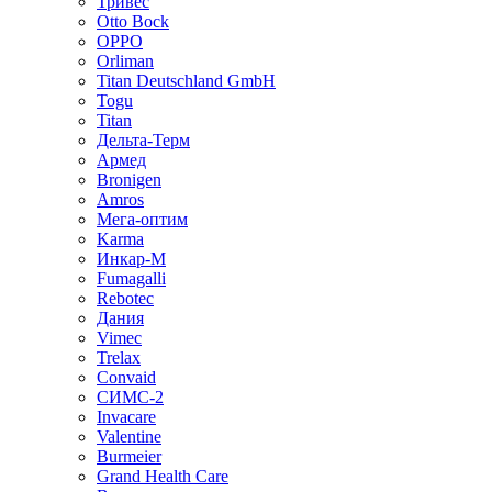
Тривес
Otto Bock
OPPO
Orliman
Titan Deutschland GmbH
Togu
Titan
Дельта-Терм
Армед
Bronigen
Amros
Мега-оптим
Karma
Инкар-М
Fumagalli
Rebotec
Дания
Vimec
Trelax
Convaid
СИМС-2
Invacare
Valentine
Burmeier
Grand Health Care