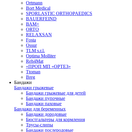
Ortmann
Bort Medical
SPORLASTIC ORTHOPAEDICS
BAUERFEIND
ВАМ+
ORTO
RELAXSAN
Fosta
Ossur
TLM s.r.l.
Optima Molliter
Reh4Mat
«ПРОП МП «ОРТЕЗ»
Ttoman
Breg
Бандажи
Бандажи грыжевые
Бандажи грыжевые для детей
Бандажи пупочные
Бандажи паховые
Бандажи для беременных
Бандажи дородовые
Бюстгальтеры для кормления
Трусы-слипы
Бандажи послеродовые