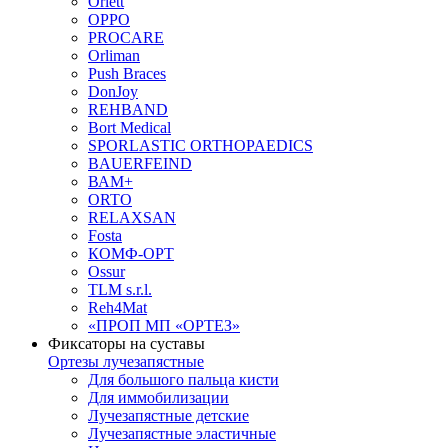
Orlett
OPPO
PROCARE
Orliman
Push Braces
DonJoy
REHBAND
Bort Medical
SPORLASTIC ORTHOPAEDICS
BAUERFEIND
ВАМ+
ORTO
RELAXSAN
Fosta
КОМФ-ОРТ
Ossur
TLM s.r.l.
Reh4Mat
«ПРОП МП «ОРТЕЗ»
Фиксаторы на суставы
Ортезы лучезапястные
Для большого пальца кисти
Для иммобилизации
Лучезапястные детские
Лучезапястные эластичные