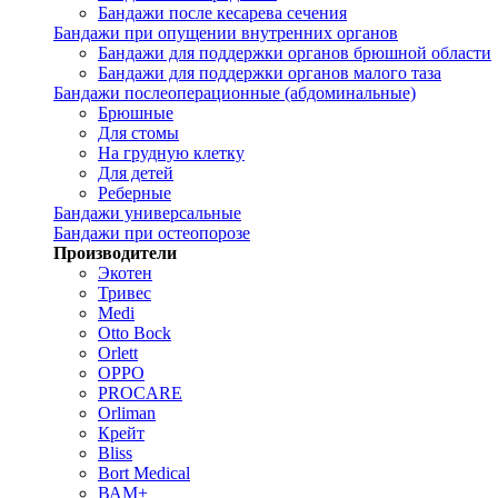
Бандажи после кесарева сечения
Бандажи при опущении внутренних органов
Бандажи для поддержки органов брюшной области
Бандажи для поддержки органов малого таза
Бандажи послеоперационные (абдоминальные)
Брюшные
Для стомы
На грудную клетку
Для детей
Реберные
Бандажи универсальные
Бандажи при остеопорозе
Производители
Экотен
Тривес
Medi
Otto Bock
Orlett
OPPO
PROCARE
Orliman
Крейт
Bliss
Bort Medical
ВАМ+