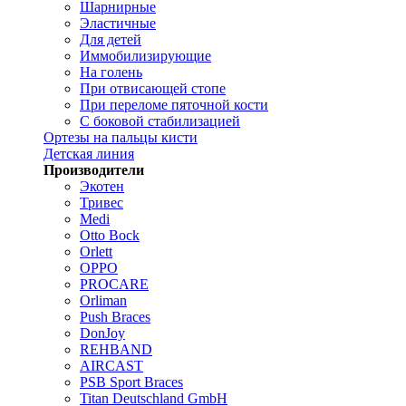
Шарнирные
Эластичные
Для детей
Иммобилизирующие
На голень
При отвисающей стопе
При переломе пяточной кости
С боковой стабилизацией
Ортезы на пальцы кисти
Детская линия
Производители
Экотен
Тривес
Medi
Otto Bock
Orlett
OPPO
PROCARE
Orliman
Push Braces
DonJoy
REHBAND
AIRCAST
PSB Sport Braces
Titan Deutschland GmbH