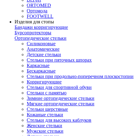
ORTOMED
Ортомода
FOOTWELL
Изделия для стопы
Бандажи корригирующие
Бурсопротекторы
Ортопедические стельки
Силиконовые
Анатомические
Детские стельки
Стельки при пяточных шпорах
Каркасные
Бескаркасные
Стельки при продольно-поперечном плоскостопии
Корригирующие
Стельки для спортивной обуви
Стельки с памятью
Зимние ортопедические стельки
Мягкие ортопедические стельки
Стельки шерстяные
Кожаные стельки
Стельки для высоких каблуков
Женские стельки
Мужские стельки