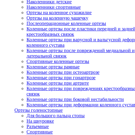
Наколенники детские
Наколенники спортивные
Ортезы на коленное сухожилие
Ортезы на коленную чашечку
Послеоперационные коленные ортезы
Коленные ортезы после пластики передней и задне
крестообразных связок
Коленные ортезы при варусной и вальгусной дефо
коленного сустава
Коленные ортезы после повреждений медиальной и
латеральной связок
Спортивные коленные ортезы
Коленные ортезы рамные
Коленные ортезы при остеоартрозе
Коленные ортезы при гонартрозе
Коленные ортезы при артрите
Коленные ортезы при повреждениях крестообразны
связок
Коленные ортезы при боковой нестабильности
Коленные ортезы при деформации коленного суста
Ортезы голеностопные
Для большого пальца стопы
На шнуровке
Разъемные
Спортивные