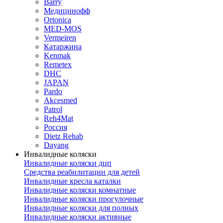
Barry
Медицинофф
Ortonica
MED-MOS
Vermeiren
Катаржина
Kenmak
Remetex
DHC
JAPAN
Pardo
Akcesmed
Patrol
Reh4Mat
Россия
Dietz Rehab
Dayang
Инвалидные коляски
Инвалидные коляски дцп
Средства реабилитации для детей
Инвалидные кресла каталки
Инвалидные коляски комнатные
Инвалидные коляски прогулочные
Инвалидные коляски для полных
Инвалидные коляски активные