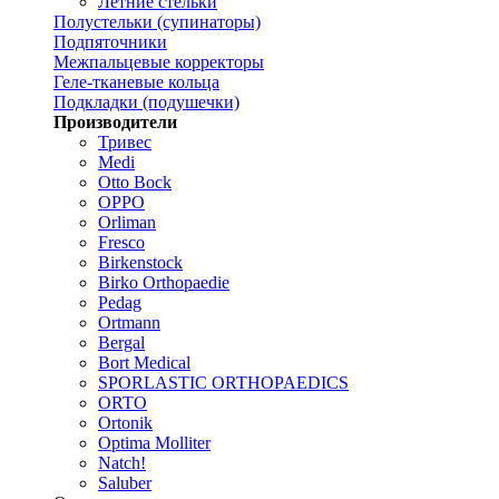
Летние стельки
Полустельки (супинаторы)
Подпяточники
Межпальцевые корректоры
Геле-тканевые кольца
Подкладки (подушечки)
Производители
Тривес
Medi
Otto Bock
OPPO
Orliman
Fresco
Birkenstock
Birko Orthopaedie
Pedag
Ortmann
Bergal
Bort Medical
SPORLASTIC ORTHOPAEDICS
ORTO
Ortonik
Optima Molliter
Natch!
Saluber