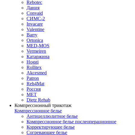
Rebotec
Дания
Convaid
СИМС-2
Invacare
Valentine
Barry
Ortonica
MED-MOS
Vermeiren
Катаржина
Hoggi
Rollitex
Akcesmed
Patron
Reh4Mat
Россия
МЕТ
Dietz Rehab
Компрессионный трикотаж
Компрессионное белье
Антицеллюлитное белье
Компрессионное белье послеоперационное
Корректирующее белье
Согревающее белье