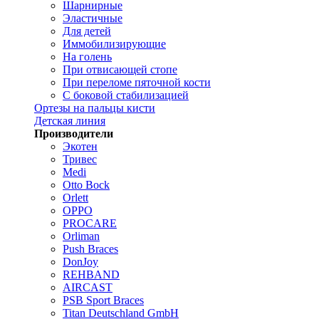
Шарнирные
Эластичные
Для детей
Иммобилизирующие
На голень
При отвисающей стопе
При переломе пяточной кости
С боковой стабилизацией
Ортезы на пальцы кисти
Детская линия
Производители
Экотен
Тривес
Medi
Otto Bock
Orlett
OPPO
PROCARE
Orliman
Push Braces
DonJoy
REHBAND
AIRCAST
PSB Sport Braces
Titan Deutschland GmbH