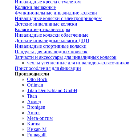
Инвалидные кресла с туалетом
Коляски рычажные
Функциональные инвалидние коляски
Инвалидные коляски с электроприводом
Детские инвалидные коляски
Коляски-вертикализаторы
Инвалидные коляски облегченные
Детские инвалидные коляски ДЦП
Инвалидные спортивные коляски
Пандусы для инвалидных колясок
Запчасти и аксессуары для инвалидных колясок
чехлы утепленные для инвалидов-колясочников
Приспособления для фиксации
Производители
Otto Bock
Orliman
Titan Deutschland GmbH
Titan
Армед
Bronigen
Amros
Мега-оптим
Karma
Инкар-М
Fumagalli