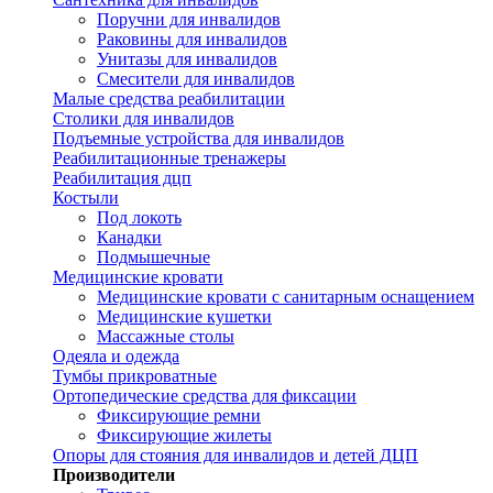
Поручни для инвалидов
Раковины для инвалидов
Унитазы для инвалидов
Смесители для инвалидов
Малые средства реабилитации
Столики для инвалидов
Подъемные устройства для инвалидов
Реабилитационные тренажеры
Реабилитация дцп
Костыли
Под локоть
Канадки
Подмышечные
Медицинские кровати
Медицинские кровати с санитарным оснащением
Медицинские кушетки
Массажные столы
Одеяла и одежда
Тумбы прикроватные
Ортопедические средства для фиксации
Фиксирующие ремни
Фиксирующие жилеты
Опоры для стояния для инвалидов и детей ДЦП
Производители