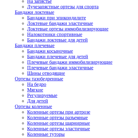
На запястье
Лучезапястные ортезы для спорта
Бандажи локтевые
Бандажи при эпикондилите
Локтевые бандажи эластичные
Локтевые ортезы иммобилизирующие
Налокотники спортивные
Бандажи локтевые для детей
Бандажи плечевые
Бандажи косыночные
Бандажи плечевые для детей
Плечевые бандажи иммобилизирующие
Плечевые бандажи эластичные
Шины отводящие
Ортезы тазобедренные
На бедро
Мягкие
Регулируемые
Для детей
Ортезы коленные
Коленные ортезы при артрозе
Коленные ортезы разъемные
Коленные ортезы шарнирные
Коленные ортезы эластичные
Коленные туторы