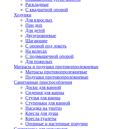
Раскладные
С квадратной опорой
Ходунки
Для взрослых
При дцп
Для детей
Двухуровневые
Шагающие
С опорой под локоть
На колесах
С подмышечной опорой
Для пожилых
Матрасы и подушки противопролежневые
Матрасы противопролежневые
Подушки противопролежневые
Санитарные приспособления
Доски для ванной
Сидения для ванны
Стулья для ванны
Ступеньки для ванной
Насадка на унитаз
Кресла для душа
Кресла-туалеты
Опорные и настенные поручни
Сантехника для инвалидов