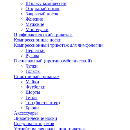
III класс компрессии
Открытый носок
Закрытый носок
Женские
Мужские
Моночулки
Профилактический трикотаж
Компрессионные носки
Компрессионный трикотаж для лимфологии
Перчатки
Рукава
Госпитальный (противоэмболический)
Чулки
Гольфы
Спортивный трикотаж
Майки
Футболки
Шорты
Гетры
Топ (бюстгалтер)
Брюки
Аксессуары
Диабетические носки
Средства от шрамов
Устройства для надевания трикотажа