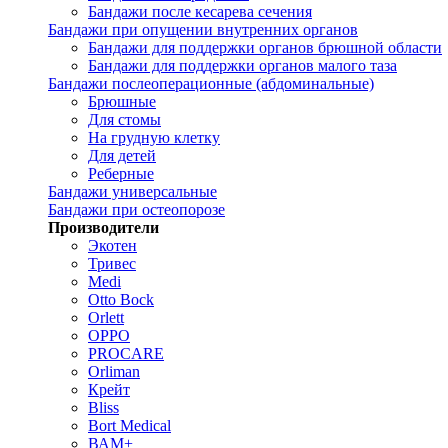
Бандажи после кесарева сечения
Бандажи при опущении внутренних органов
Бандажи для поддержки органов брюшной области
Бандажи для поддержки органов малого таза
Бандажи послеоперационные (абдоминальные)
Брюшные
Для стомы
На грудную клетку
Для детей
Реберные
Бандажи универсальные
Бандажи при остеопорозе
Производители
Экотен
Тривес
Medi
Otto Bock
Orlett
OPPO
PROCARE
Orliman
Крейт
Bliss
Bort Medical
ВАМ+