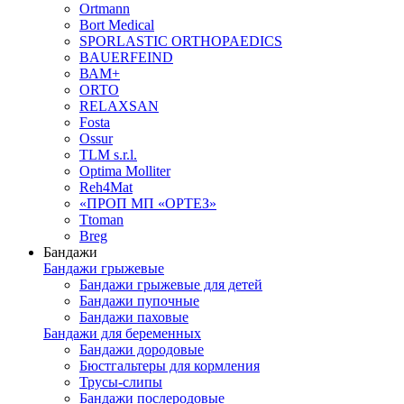
Ortmann
Bort Medical
SPORLASTIC ORTHOPAEDICS
BAUERFEIND
ВАМ+
ORTO
RELAXSAN
Fosta
Ossur
TLM s.r.l.
Optima Molliter
Reh4Mat
«ПРОП МП «ОРТЕЗ»
Ttoman
Breg
Бандажи
Бандажи грыжевые
Бандажи грыжевые для детей
Бандажи пупочные
Бандажи паховые
Бандажи для беременных
Бандажи дородовые
Бюстгальтеры для кормления
Трусы-слипы
Бандажи послеродовые