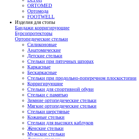
ORTOMED
Ортомода
FOOTWELL
Изделия для стопы
Бандажи корригирующие
Бурсопротекторы
Ортопедические стельки
Силиконовые
Анатомические
Детские стельки
Стельки при пяточных шпорах
Каркасные
Бескаркасные
Стельки при продольно-поперечном плоскостопии
Корригирующие
Стельки для спортивной обуви
Стельки с памятью
Зимние ортопедические стельки
Мягкие ортопедические стельки
Стельки шерстяные
Кожаные стельки
Стельки для высоких каблуков
Женские стельки
Мужские стельки