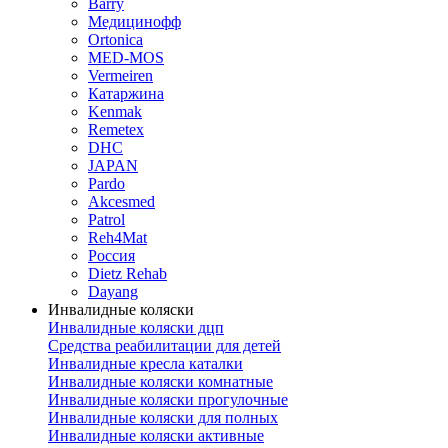
Barry
Медицинофф
Ortonica
MED-MOS
Vermeiren
Катаржина
Kenmak
Remetex
DHC
JAPAN
Pardo
Akcesmed
Patrol
Reh4Mat
Россия
Dietz Rehab
Dayang
Инвалидные коляски
Инвалидные коляски дцп
Средства реабилитации для детей
Инвалидные кресла каталки
Инвалидные коляски комнатные
Инвалидные коляски прогулочные
Инвалидные коляски для полных
Инвалидные коляски активные