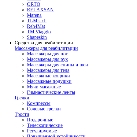
ORTO
RELAXSAN
Marena
TLM s.r.l.
Reh4Mat
TM Viaggio
Shapeskin
Средства для реабилитации
Массажеры для реабилитации
Массажеры для ног
Массажеры для рук
Массажеры для спины и шеи
Массажеры для тела
Массажные коврики
Массажные подушки
Мячи масажные
Гимнастические ленты
Грелки
Компрессы
Солевые грелки
Трости
Подарочные
Телескопические
Регулируемые
Повышенной устойчивости