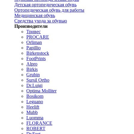
Детская ортопедическая обувь
Ортопедическая обувь для работы
Медицинская обувь
Средства ухода за обувью
Производители
Тривес
PROCARE
Orliman
Papillio
Birkenstock
FootPrints
Alpro
Birkis
Grubin
Sursil Ortho
Dr.Luigi
Optima Molliter
Bosikom
Leguano
Heelift
Mubb
Luomma
FLORANCE
ROBERT
Dr.Feet