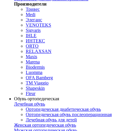
Производители
Тривес
Medi
Элеганс
VENOTEKS
Sigvaris
IHLE
ИНТЕКС
ORTO
RELAXSAN
Maxis
Marena
Biodermis
Luomma
OFA Bamberg
TM Viaggio
Shapeskin
Fleur
Обувь ортопедическая
Лечебная обувь
Ортопедическая диабетическая обувь
Ортопедическая обувь послеоперационная
Лечебная обувь для детей
Женская ортопедическая обувь
Мужская ортопедическая обувь