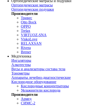
Ортопедические матрасы и подушки
Ортопедические матрасы
Ортопедические подушки
Производители
Тривес
Otto Bock
OPPO
Trelax
VIRTUOZ-SNA
ViskoLove
RELAXSAN
Rivera
Brener
Медтехника
Ингаляторы
Алкотестры
Весы и анализаторы состава тела
Тонометры
Аппараты лечебно-диагностические
Кислородное оборудование
Кислородные концентраторы
Увлажнители кислорода
Производители
Армед
СИМС-2