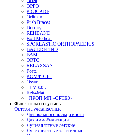
Orlett
OPPO
PROCARE
Orliman
Push Braces
DonJoy
REHBAND
Bort Medical
SPORLASTIC ORTHOPAEDICS
BAUERFEIND
ВАМ+
ORTO
RELAXSAN
Fosta
КОМФ-ОРТ
Ossur
TLM s.r.l.
Reh4Mat
«ПРОП МП «ОРТЕЗ»
Фиксаторы на суставы
Ортезы лучезапястные
Для большого пальца кисти
Для иммобилизации
Лучезапястные детские
Лучезапястные эластичные