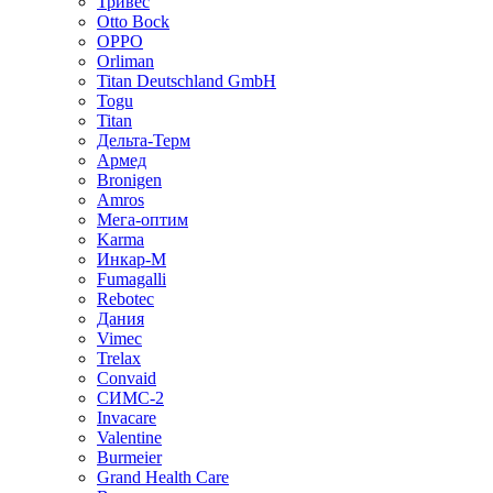
Тривес
Otto Bock
OPPO
Orliman
Titan Deutschland GmbH
Togu
Titan
Дельта-Терм
Армед
Bronigen
Amros
Мега-оптим
Karma
Инкар-М
Fumagalli
Rebotec
Дания
Vimec
Trelax
Convaid
СИМС-2
Invacare
Valentine
Burmeier
Grand Health Care