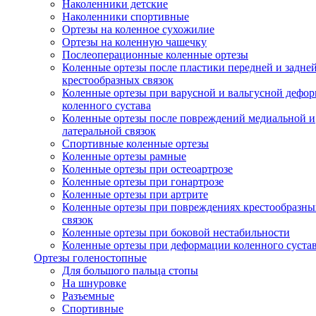
Наколенники детские
Наколенники спортивные
Ортезы на коленное сухожилие
Ортезы на коленную чашечку
Послеоперационные коленные ортезы
Коленные ортезы после пластики передней и задне
крестообразных связок
Коленные ортезы при варусной и вальгусной дефо
коленного сустава
Коленные ортезы после повреждений медиальной и
латеральной связок
Спортивные коленные ортезы
Коленные ортезы рамные
Коленные ортезы при остеоартрозе
Коленные ортезы при гонартрозе
Коленные ортезы при артрите
Коленные ортезы при повреждениях крестообразны
связок
Коленные ортезы при боковой нестабильности
Коленные ортезы при деформации коленного суста
Ортезы голеностопные
Для большого пальца стопы
На шнуровке
Разъемные
Спортивные