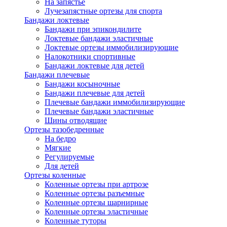
На запястье
Лучезапястные ортезы для спорта
Бандажи локтевые
Бандажи при эпикондилите
Локтевые бандажи эластичные
Локтевые ортезы иммобилизирующие
Налокотники спортивные
Бандажи локтевые для детей
Бандажи плечевые
Бандажи косыночные
Бандажи плечевые для детей
Плечевые бандажи иммобилизирующие
Плечевые бандажи эластичные
Шины отводящие
Ортезы тазобедренные
На бедро
Мягкие
Регулируемые
Для детей
Ортезы коленные
Коленные ортезы при артрозе
Коленные ортезы разъемные
Коленные ортезы шарнирные
Коленные ортезы эластичные
Коленные туторы