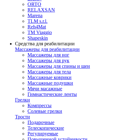
ORTO
RELAXSAN
Marena
TLM s.r.l.
Reh4Mat
TM Viaggio
Shapeskin
Средства для реабилитации
Массажеры для реабилитации
Массажеры для ног
Массажеры для рук
Массажеры для спины и шеи
Массажеры для тела
Массажные коврики
Массажные подушки
Мячи масажные
Гимнастические ленты
Грелки
Компрессы
Солевые грелки
Трости
Подарочные
Телескопические
Регулируемые
Повышенной устойчивости