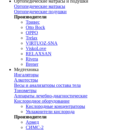
Ортопедические матрасы и подушки
Ортопедические матрасы
Ортопедические подушки
Производители
Тривес
Otto Bock
OPPO
Trelax
VIRTUOZ-SNA
ViskoLove
RELAXSAN
Rivera
Brener
Медтехника
Ингаляторы
Алкотестры
Весы и анализаторы состава тела
Тонометры
Аппараты лечебно-диагностические
Кислородное оборудование
Кислородные концентраторы
Увлажнители кислорода
Производители
Армед
СИМС-2