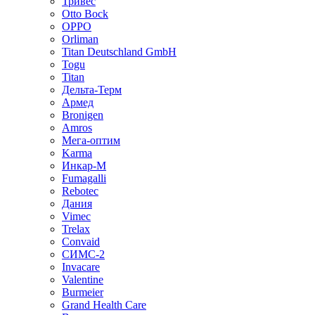
Тривес
Otto Bock
OPPO
Orliman
Titan Deutschland GmbH
Togu
Titan
Дельта-Терм
Армед
Bronigen
Amros
Мега-оптим
Karma
Инкар-М
Fumagalli
Rebotec
Дания
Vimec
Trelax
Convaid
СИМС-2
Invacare
Valentine
Burmeier
Grand Health Care