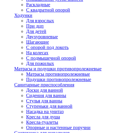
Раскладные
С квадратной опорой
Ходунки
Для взрослых
При дцп
Для детей
Двухуровневые
Шагающие
С опорой под локоть
На колесах
С подмышечной опорой
Для пожилых
Матрасы и подушки противопролежневые
Матрасы противопролежневые
Подушки противопролежневые
Санитарные приспособления
Доски для ванной
Сидения для ванны
Стулья для ванны
Ступеньки для ванной
Насадка на унитаз
Кресла для душа
Кресла-туалеты
Опорные и настенные поручни
Сантехника для инвалидов