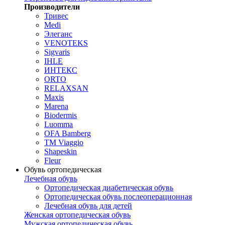
Производители
Тривес
Medi
Элеганс
VENOTEKS
Sigvaris
IHLE
ИНТЕКС
ORTO
RELAXSAN
Maxis
Marena
Biodermis
Luomma
OFA Bamberg
TM Viaggio
Shapeskin
Fleur
Обувь ортопедическая
Лечебная обувь
Ортопедическая диабетическая обувь
Ортопедическая обувь послеоперационная
Лечебная обувь для детей
Женская ортопедическая обувь
Мужская ортопедическая обувь