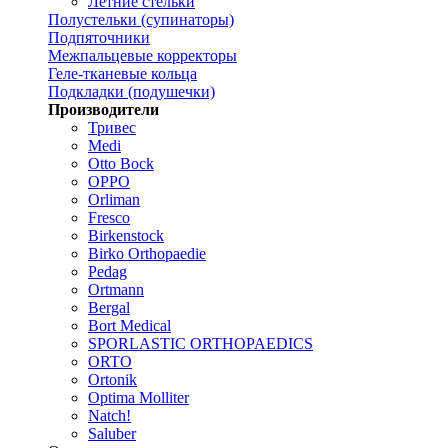
Летние стельки
Полустельки (супинаторы)
Подпяточники
Межпальцевые корректоры
Геле-тканевые кольца
Подкладки (подушечки)
Производители
Тривес
Medi
Otto Bock
OPPO
Orliman
Fresco
Birkenstock
Birko Orthopaedie
Pedag
Ortmann
Bergal
Bort Medical
SPORLASTIC ORTHOPAEDICS
ORTO
Ortonik
Optima Molliter
Natch!
Saluber