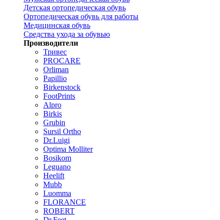
Детская ортопедическая обувь
Ортопедическая обувь для работы
Медицинская обувь
Средства ухода за обувью
Производители
Тривес
PROCARE
Orliman
Papillio
Birkenstock
FootPrints
Alpro
Birkis
Grubin
Sursil Ortho
Dr.Luigi
Optima Molliter
Bosikom
Leguano
Heelift
Mubb
Luomma
FLORANCE
ROBERT
Dr.Feet