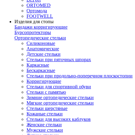
ORTOMED
Ортомода
FOOTWELL
Изделия для стопы
Бандажи корригирующие
Бурсопротекторы
Ортопедические стельки
Силиконовые
Анатомические
Детские стельки
Стельки при пяточных шпорах
Каркасные
Бескаркасные
Стельки при продольно-поперечном плоскостопии
Корригирующие
Стельки для спортивной обуви
Стельки с памятью
Зимние ортопедические стельки
Мягкие ортопедические стельки
Стельки шерстяные
Кожаные стельки
Стельки для высоких каблуков
Женские стельки
Мужские стельки