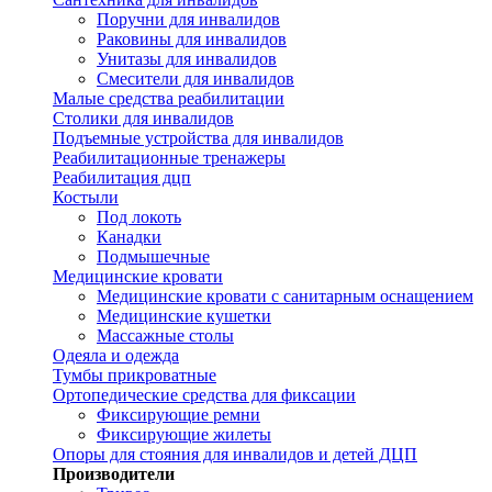
Поручни для инвалидов
Раковины для инвалидов
Унитазы для инвалидов
Смесители для инвалидов
Малые средства реабилитации
Столики для инвалидов
Подъемные устройства для инвалидов
Реабилитационные тренажеры
Реабилитация дцп
Костыли
Под локоть
Канадки
Подмышечные
Медицинские кровати
Медицинские кровати с санитарным оснащением
Медицинские кушетки
Массажные столы
Одеяла и одежда
Тумбы прикроватные
Ортопедические средства для фиксации
Фиксирующие ремни
Фиксирующие жилеты
Опоры для стояния для инвалидов и детей ДЦП
Производители