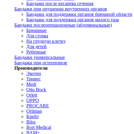
Бандажи после кесарева сечения
Бандажи при опущении внутренних органов
Бандажи для поддержки органов брюшной области
Бандажи для поддержки органов малого таза
Бандажи послеоперационные (абдоминальные)
Брюшные
Для стомы
На грудную клетку
Для детей
Реберные
Бандажи универсальные
Бандажи при остеопорозе
Производители
Экотен
Тривес
Medi
Otto Bock
Orlett
OPPO
PROCARE
Orliman
Крейт
Bliss
Bort Medical
ВАМ+