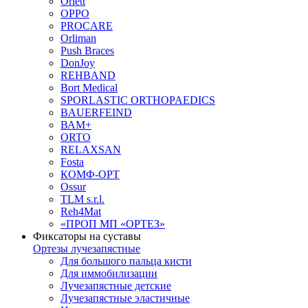
Orlett
OPPO
PROCARE
Orliman
Push Braces
DonJoy
REHBAND
Bort Medical
SPORLASTIC ORTHOPAEDICS
BAUERFEIND
ВАМ+
ORTO
RELAXSAN
Fosta
КОМФ-ОРТ
Ossur
TLM s.r.l.
Reh4Mat
«ПРОП МП «ОРТЕЗ»
Фиксаторы на суставы
Ортезы лучезапястные
Для большого пальца кисти
Для иммобилизации
Лучезапястные детские
Лучезапястные эластичные