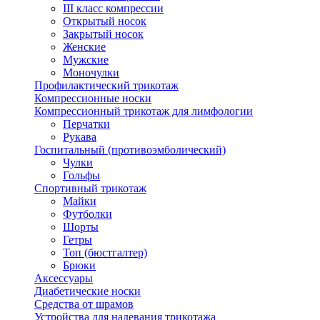
III класс компрессии
Открытый носок
Закрытый носок
Женские
Мужские
Моночулки
Профилактический трикотаж
Компрессионные носки
Компрессионный трикотаж для лимфологии
Перчатки
Рукава
Госпитальный (противоэмболический)
Чулки
Гольфы
Спортивный трикотаж
Майки
Футболки
Шорты
Гетры
Топ (бюстгалтер)
Брюки
Аксессуары
Диабетические носки
Средства от шрамов
Устройства для надевания трикотажа