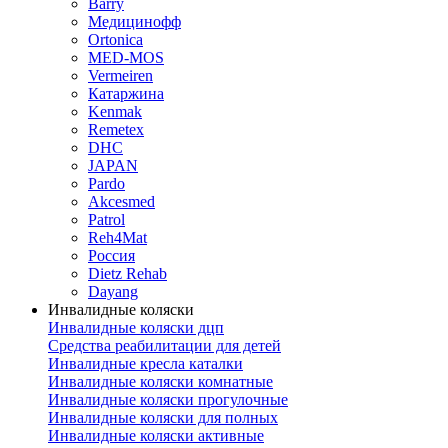
Barry
Медицинофф
Ortonica
MED-MOS
Vermeiren
Катаржина
Kenmak
Remetex
DHC
JAPAN
Pardo
Akcesmed
Patrol
Reh4Mat
Россия
Dietz Rehab
Dayang
Инвалидные коляски
Инвалидные коляски дцп
Средства реабилитации для детей
Инвалидные кресла каталки
Инвалидные коляски комнатные
Инвалидные коляски прогулочные
Инвалидные коляски для полных
Инвалидные коляски активные