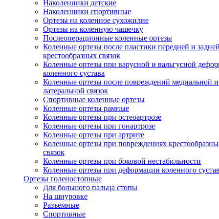
Наколенники детские
Наколенники спортивные
Ортезы на коленное сухожилие
Ортезы на коленную чашечку
Послеоперационные коленные ортезы
Коленные ортезы после пластики передней и задне
крестообразных связок
Коленные ортезы при варусной и вальгусной дефо
коленного сустава
Коленные ортезы после повреждений медиальной и
латеральной связок
Спортивные коленные ортезы
Коленные ортезы рамные
Коленные ортезы при остеоартрозе
Коленные ортезы при гонартрозе
Коленные ортезы при артрите
Коленные ортезы при повреждениях крестообразны
связок
Коленные ортезы при боковой нестабильности
Коленные ортезы при деформации коленного суста
Ортезы голеностопные
Для большого пальца стопы
На шнуровке
Разъемные
Спортивные