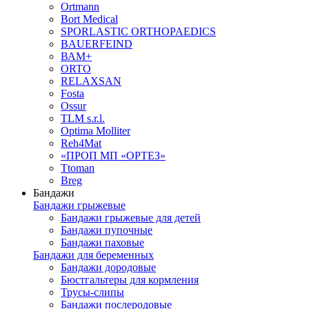
Ortmann
Bort Medical
SPORLASTIC ORTHOPAEDICS
BAUERFEIND
ВАМ+
ORTO
RELAXSAN
Fosta
Ossur
TLM s.r.l.
Optima Molliter
Reh4Mat
«ПРОП МП «ОРТЕЗ»
Ttoman
Breg
Бандажи
Бандажи грыжевые
Бандажи грыжевые для детей
Бандажи пупочные
Бандажи паховые
Бандажи для беременных
Бандажи дородовые
Бюстгальтеры для кормления
Трусы-слипы
Бандажи послеродовые