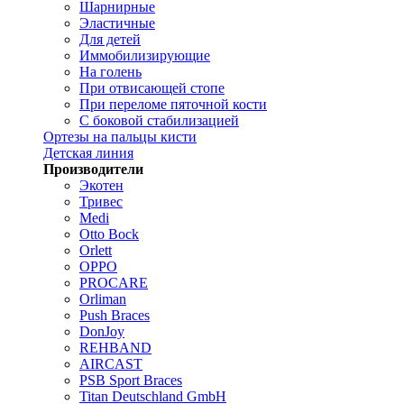
Шарнирные
Эластичные
Для детей
Иммобилизирующие
На голень
При отвисающей стопе
При переломе пяточной кости
С боковой стабилизацией
Ортезы на пальцы кисти
Детская линия
Производители
Экотен
Тривес
Medi
Otto Bock
Orlett
OPPO
PROCARE
Orliman
Push Braces
DonJoy
REHBAND
AIRCAST
PSB Sport Braces
Titan Deutschland GmbH