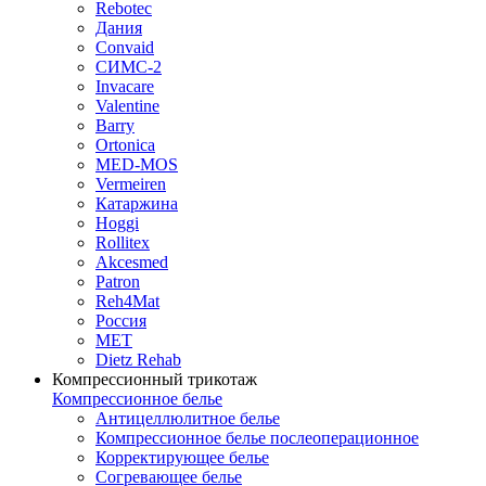
Rebotec
Дания
Convaid
СИМС-2
Invacare
Valentine
Barry
Ortonica
MED-MOS
Vermeiren
Катаржина
Hoggi
Rollitex
Akcesmed
Patron
Reh4Mat
Россия
МЕТ
Dietz Rehab
Компрессионный трикотаж
Компрессионное белье
Антицеллюлитное белье
Компрессионное белье послеоперационное
Корректирующее белье
Согревающее белье