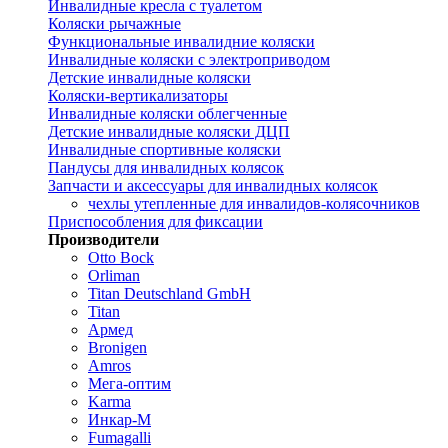
Инвалидные кресла с туалетом
Коляски рычажные
Функциональные инвалидние коляски
Инвалидные коляски с электроприводом
Детские инвалидные коляски
Коляски-вертикализаторы
Инвалидные коляски облегченные
Детские инвалидные коляски ДЦП
Инвалидные спортивные коляски
Пандусы для инвалидных колясок
Запчасти и аксессуары для инвалидных колясок
чехлы утепленные для инвалидов-колясочников
Приспособления для фиксации
Производители
Otto Bock
Orliman
Titan Deutschland GmbH
Titan
Армед
Bronigen
Amros
Мега-оптим
Karma
Инкар-М
Fumagalli