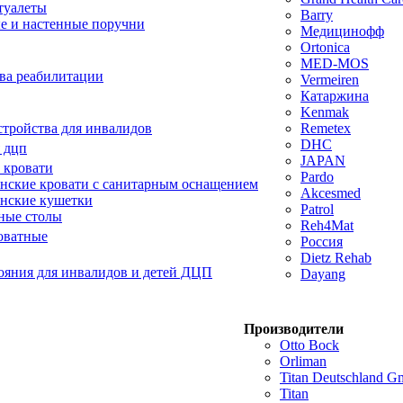
туалеты
Barry
е и настенные поручни
Медицинофф
Ortonica
MED-MOS
ва реабилитации
Vermeiren
Катаржина
Kenmak
тройства для инвалидов
Remetex
DHC
 дцп
JAPAN
 кровати
Pardo
ские кровати с санитарным оснащением
Akcesmed
нские кушетки
Patrol
ные столы
Reh4Mat
оватные
Россия
Dietz Rehab
ояния для инвалидов и детей ДЦП
Dayang
Производители
Otto Bock
Orliman
Titan Deutschland 
Titan