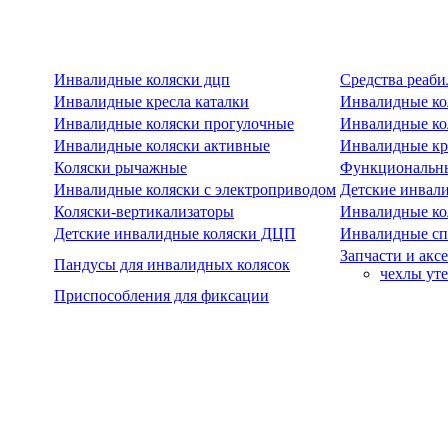
Инвалидные коляски дцп
Средства реаби
Инвалидные кресла каталки
Инвалидные ко
Инвалидные коляски прогулочные
Инвалидные ко
Инвалидные коляски активные
Инвалидные кре
Коляски рычажные
Функциональны
Инвалидные коляски с электроприводом
Детские инвал
Коляски-вертикализаторы
Инвалидные ко
Детские инвалидные коляски ДЦП
Инвалидные сп
Запчасти и акс
Пандусы для инвалидных колясок
чехлы ут
Приспособления для фиксации