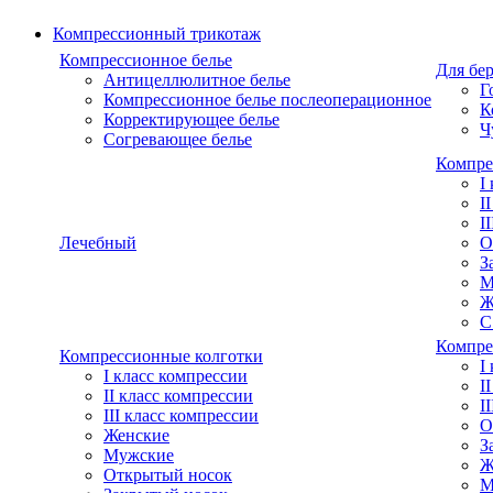
Компрессионный трикотаж
Компрессионное белье
Для бе
Антицеллюлитное белье
Г
Компрессионное белье послеоперационное
К
Корректирующее белье
Ч
Согревающее белье
Компре
I
I
I
Лечебный
О
З
М
Ж
С
Компре
Компрессионные колготки
I
I класс компрессии
I
II класс компрессии
I
III класс компрессии
О
Женские
З
Мужские
Ж
Открытый носок
М