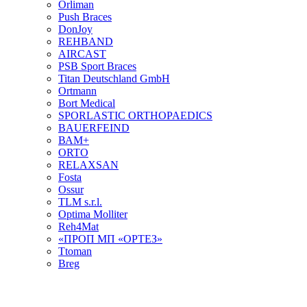
Orliman
Push Braces
DonJoy
REHBAND
AIRCAST
PSB Sport Braces
Titan Deutschland GmbH
Ortmann
Bort Medical
SPORLASTIC ORTHOPAEDICS
BAUERFEIND
ВАМ+
ORTO
RELAXSAN
Fosta
Ossur
TLM s.r.l.
Optima Molliter
Reh4Mat
«ПРОП МП «ОРТЕЗ»
Ttoman
Breg