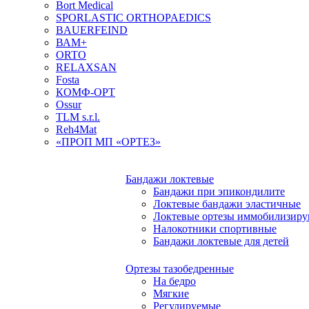
Bort Medical
SPORLASTIC ORTHOPAEDICS
BAUERFEIND
ВАМ+
ORTO
RELAXSAN
Fosta
КОМФ-ОРТ
Ossur
TLM s.r.l.
Reh4Mat
«ПРОП МП «ОРТЕЗ»
Бандажи локтевые
Бандажи при эпикондилите
Локтевые бандажи эластичные
Локтевые ортезы иммобилизир
Налокотники спортивные
Бандажи локтевые для детей
Ортезы тазобедренные
На бедро
Мягкие
Регулируемые