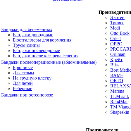
Производители
Экотен
Тривес
Medi
Бандажи для беременных
Otto Bock
Бандажи дородовые
Orlett
Бюстгальтеры для кормления
OPPO
Трусы-слипы
PROCAR
Бандажи послеродовые
Orliman
Бандажи после кесарева сечения
Крейт
Бандажи послеоперационные (абдоминальные)
Bliss
Брюшные
Bort Medic
Для стомы
ВАМ+
На грудную клетку
ORTO
Для детей
RELAXS
Реберные
Marena
Бандажи при остеопорозе
TLM s.r.l.
Reh4Mat
TM Viaggi
Shapeskin
Производители