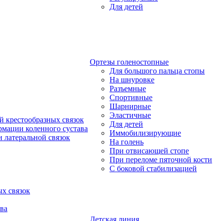
Для детей
Ортезы голеностопные
Для большого пальца стопы
На шнуровке
Разъемные
Спортивные
Шарнирные
Эластичные
й крестообразных связок
Для детей
рмации коленного сустава
Иммобилизирующие
 латеральной связок
На голень
При отвисающей стопе
При переломе пяточной кости
С боковой стабилизацией
х связок
ва
Детская линия