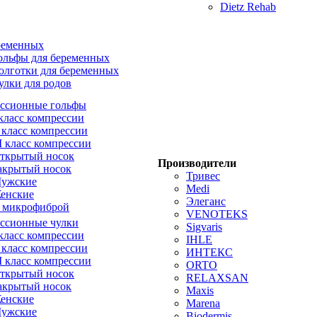
Dietz Rehab
ременных
ольфы для беременных
олготки для беременных
улки для родов
ссионные гольфы
 класс компрессии
I класс компрессии
II класс компрессии
ткрытый носок
Производители
акрытый носок
Тривес
ужские
Medi
енские
Элеганс
 микрофиброй
VENOTEKS
ссионные чулки
Sigvaris
 класс компрессии
IHLE
I класс компрессии
ИНТЕКС
II класс компрессии
ORTO
ткрытый носок
RELAXSAN
акрытый носок
Maxis
енские
Marena
ужские
Biodermis