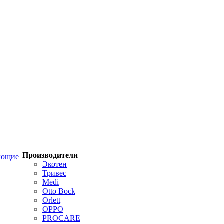
Производители
ующие
Экотен
Тривес
Medi
Otto Bock
Orlett
OPPO
PROCARE