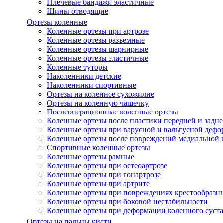
Плечевые бандажи эластичные
Шины отводящие
Ортезы коленные
Коленные ортезы при артрозе
Коленные ортезы разъемные
Коленные ортезы шарнирные
Коленные ортезы эластичные
Коленные туторы
Наколенники детские
Наколенники спортивные
Ортезы на коленное сухожилие
Ортезы на коленную чашечку
Послеоперационные коленные ортезы
Коленные ортезы после пластики передней и задне
Коленные ортезы при варусной и вальгусной дефо
Коленные ортезы после повреждений медиальной и
Спортивные коленные ортезы
Коленные ортезы рамные
Коленные ортезы при остеоартрозе
Коленные ортезы при гонартрозе
Коленные ортезы при артрите
Коленные ортезы при повреждениях крестообразны
Коленные ортезы при боковой нестабильности
Коленные ортезы при деформации коленного суста
Ортезы на пальцы кисти