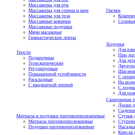
Массажеры для рук
Массажеры для спины и шеи
Грелки
Массажеры для тела
Компре
Массажные коврики
Солевые
Массажные подушки
Мячи масажные
Гимнастические ленты
Ходунки
Для взр
Трости
При дц
Подарочные
Для дет
Телескопические
Двухур
Регулируемые
Шагаю
Повышенной устойчивости
С опоро
Раскладные
На коле
С квадратной опорой
С подм
Для по
Санитарные 
Доски д
Сидения
Матрасы и подушки противопролежневые
Стулья 
Матрасы противопролежневые
Ступень
Подушки противопролежневые
Насадка
Кресла 