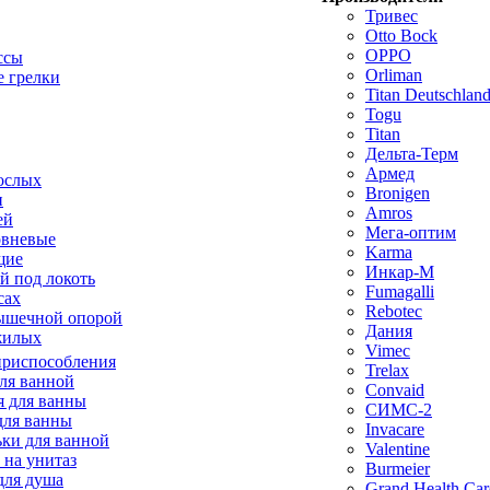
Тривес
Otto Bock
OPPO
ссы
Orliman
 грелки
Titan Deutschla
Togu
Titan
Дельта-Терм
Армед
ослых
Bronigen
п
Amros
ей
Мега-оптим
овневые
Karma
щие
Инкар-М
й под локоть
Fumagalli
сах
Rebotec
ышечной опорой
Дания
жилых
Vimec
приспособления
Trelax
ля ванной
Convaid
 для ванны
СИМС-2
для ванны
Invacare
ки для ванной
Valentine
 на унитаз
Burmeier
для душа
Grand Health Car