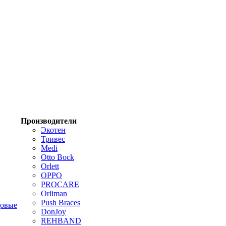
Производители
Экотен
Тривес
Medi
Otto Bock
Orlett
OPPO
PROCARE
Orliman
Push Braces
цовые
DonJoy
REHBAND