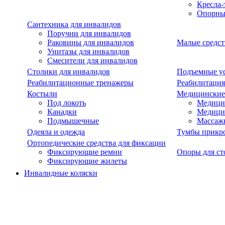
Кресла-
Опорны
Сантехника для инвалидов
Поручни для инвалидов
Раковины для инвалидов
Малые средст
Унитазы для инвалидов
Смесители для инвалидов
Столики для инвалидов
Подъемные ус
Реабилитационные тренажеры
Реабилитация
Костыли
Медицинские
Под локоть
Медицин
Канадки
Медици
Подмышечные
Массаж
Одеяла и одежда
Тумбы прикр
Ортопедические средства для фиксации
Фиксирующие ремни
Опоры для ст
Фиксирующие жилеты
Инвалидные коляски