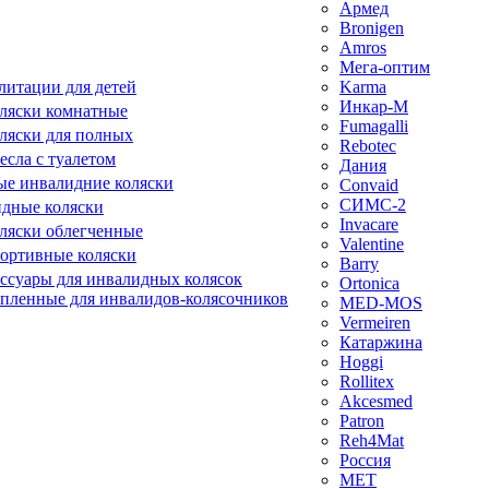
Армед
Bronigen
Amros
Мега-оптим
литации для детей
Karma
Инкар-М
ляски комнатные
Fumagalli
ляски для полных
Rebotec
сла с туалетом
Дания
е инвалидние коляски
Convaid
СИМС-2
идные коляски
Invacare
ляски облегченные
Valentine
ортивные коляски
Barry
ессуары для инвалидных колясок
Ortonica
епленные для инвалидов-колясочников
MED-MOS
Vermeiren
Катаржина
Hoggi
Rollitex
Akcesmed
Patron
Reh4Mat
Россия
МЕТ