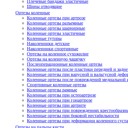
Плечевые бандажи эластичные
Шины отводящие
Ортезы коленные
Коленные ортезы при артрозе
Коленные ортезы разъемные
Коленные ортезы шарнирные
Коленные ортезы эластичные
Коленные туторы
Наколенники детские
Наколенники спортивные
Ортезы на коленное сухожилие
Ортезы на коленную чашечку
Послеоперационные коленные ортезы
Коленные ортезы после пластики передней и задне
Коленные ортезы при варусной и вальгусной дефо
Коленные ортезы после повреждений медиальной и
Спортивные коленные ортезы
Коленные ортезы рамные
Коленные ортезы при остеоартрозе
Коленные ортезы при гонартрозе
Коленные ортезы при артрите
Коленные ортезы при повреждениях крестообразны
Коленные ортезы при боковой нестабильности
Коленные ортезы при деформации коленного суста
Ортезы на пальцы кисти