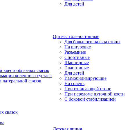
Для детей
Ортезы голеностопные
Для большого пальца стопы
На шнуровке
Разъемные
Спортивные
Шарнирные
Эластичные
й крестообразных связок
Для детей
рмации коленного сустава
Иммобилизирующие
 латеральной связок
На голень
При отвисающей стопе
При переломе пяточной кости
С боковой стабилизацией
х связок
ва
Детская линия