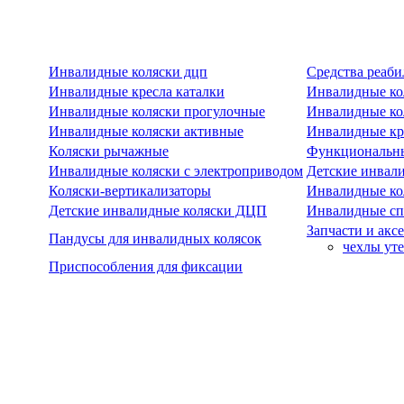
Инвалидные коляски дцп
Средства реаби
Инвалидные кресла каталки
Инвалидные ко
Инвалидные коляски прогулочные
Инвалидные ко
Инвалидные коляски активные
Инвалидные кре
Коляски рычажные
Функциональны
Инвалидные коляски с электроприводом
Детские инвал
Коляски-вертикализаторы
Инвалидные ко
Детские инвалидные коляски ДЦП
Инвалидные сп
Запчасти и акс
Пандусы для инвалидных колясок
чехлы ут
Приспособления для фиксации