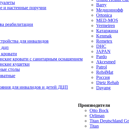
туалеты
Barry
е и настенные поручни
Медицинофф
Ortonica
MED-MOS
ва реабилитации
Vermeiren
Катаржина
Kenmak
тройства для инвалидов
Remetex
DHC
 дцп
JAPAN
 кровати
Pardo
ские кровати с санитарным оснащением
Akcesmed
нские кушетки
Patrol
ные столы
Reh4Mat
оватные
Россия
Dietz Rehab
ояния для инвалидов и детей ДЦП
Dayang
Производители
Otto Bock
Orliman
Titan Deutschland 
Titan