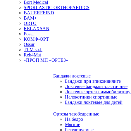
Bort Medical
SPORLASTIC ORTHOPAEDICS
BAUERFEIND
ВАМ+
ORTO
RELAXSAN
Fosta
КОМФ-ОРТ
Ossur
TLM s.r.l.
Reh4Mat
«ПРОП МП «ОРТЕЗ»
Бандажи локтевые
Бандажи при эпикондилите
Локтевые бандажи эластичные
Локтевые ортезы иммобилизир
Налокотники спортивные
Бандажи локтевые для детей
Ортезы тазобедренные
На бедро
Мягкие
Регулируемые