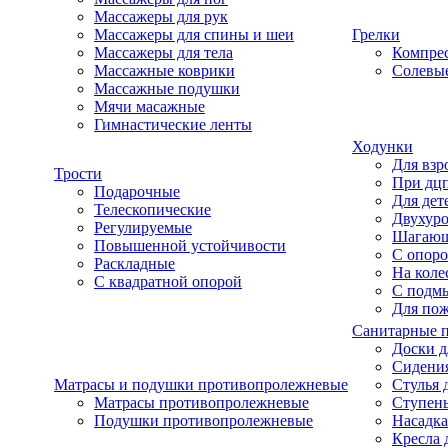
Массажеры для рук
Массажеры для спины и шеи
Грелки
Массажеры для тела
Компре
Массажные коврики
Солевые
Массажные подушки
Мячи масажные
Гимнастические ленты
Ходунки
Для взр
Трости
При дц
Подарочные
Для дет
Телескопические
Двухур
Регулируемые
Шагаю
Повышенной устойчивости
С опоро
Раскладные
На коле
С квадратной опорой
С подм
Для по
Санитарные 
Доски д
Сидения
Матрасы и подушки противопролежневые
Стулья 
Матрасы противопролежневые
Ступень
Подушки противопролежневые
Насадка
Кресла 