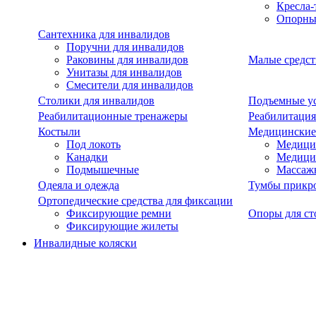
Кресла-
Опорны
Сантехника для инвалидов
Поручни для инвалидов
Раковины для инвалидов
Малые средст
Унитазы для инвалидов
Смесители для инвалидов
Столики для инвалидов
Подъемные ус
Реабилитационные тренажеры
Реабилитация
Костыли
Медицинские
Под локоть
Медицин
Канадки
Медици
Подмышечные
Массаж
Одеяла и одежда
Тумбы прикр
Ортопедические средства для фиксации
Фиксирующие ремни
Опоры для ст
Фиксирующие жилеты
Инвалидные коляски