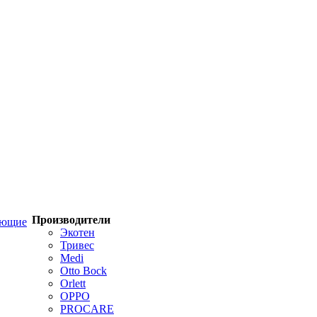
Производители
ующие
Экотен
Тривес
Medi
Otto Bock
Orlett
OPPO
PROCARE