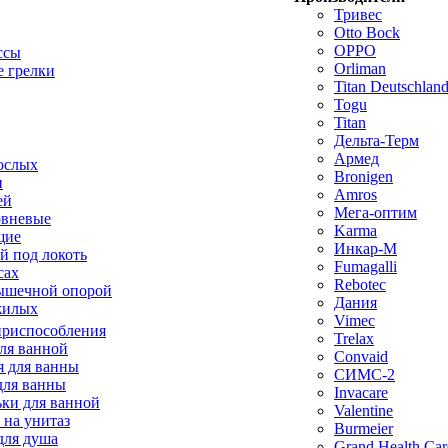
Тривес
Otto Bock
OPPO
ссы
Orliman
 грелки
Titan Deutschla
Togu
Titan
Дельта-Терм
Армед
ослых
Bronigen
п
Amros
ей
Мега-оптим
овневые
Karma
щие
Инкар-М
й под локоть
Fumagalli
сах
Rebotec
ышечной опорой
Дания
жилых
Vimec
приспособления
Trelax
ля ванной
Convaid
 для ванны
СИМС-2
для ванны
Invacare
ки для ванной
Valentine
 на унитаз
Burmeier
для душа
Grand Health Car