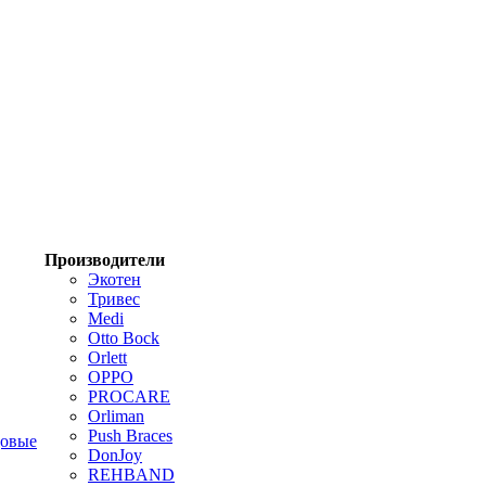
Производители
Экотен
Тривес
Medi
Otto Bock
Orlett
OPPO
PROCARE
Orliman
Push Braces
цовые
DonJoy
REHBAND