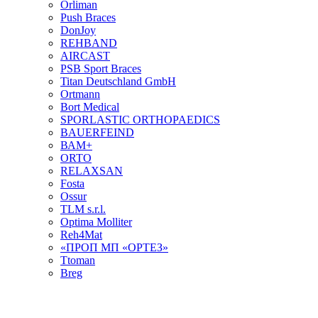
Orliman
Push Braces
DonJoy
REHBAND
AIRCAST
PSB Sport Braces
Titan Deutschland GmbH
Ortmann
Bort Medical
SPORLASTIC ORTHOPAEDICS
BAUERFEIND
ВАМ+
ORTO
RELAXSAN
Fosta
Ossur
TLM s.r.l.
Optima Molliter
Reh4Mat
«ПРОП МП «ОРТЕЗ»
Ttoman
Breg