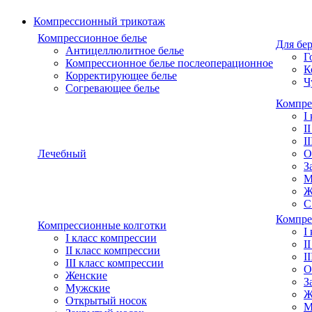
Компрессионный трикотаж
Компрессионное белье
Для бе
Антицеллюлитное белье
Г
Компрессионное белье послеоперационное
К
Корректирующее белье
Ч
Согревающее белье
Компре
I
I
I
Лечебный
О
З
М
Ж
С
Компре
Компрессионные колготки
I
I класс компрессии
I
II класс компрессии
I
III класс компрессии
О
Женские
З
Мужские
Ж
Открытый носок
М