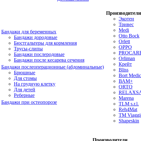
Производители
Экотен
Тривес
Medi
Бандажи для беременных
Otto Bock
Бандажи дородовые
Orlett
Бюстгальтеры для кормления
OPPO
Трусы-слипы
PROCAR
Бандажи послеродовые
Orliman
Бандажи после кесарева сечения
Крейт
Бандажи послеоперационные (абдоминальные)
Bliss
Брюшные
Bort Medic
Для стомы
ВАМ+
На грудную клетку
ORTO
Для детей
RELAXS
Реберные
Marena
Бандажи при остеопорозе
TLM s.r.l.
Reh4Mat
TM Viaggi
Shapeskin
Производители