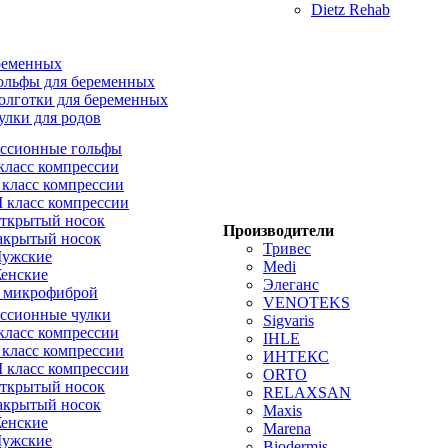
Dietz Rehab
ременных
ольфы для беременных
олготки для беременных
улки для родов
ссионные гольфы
 класс компрессии
I класс компрессии
II класс компрессии
ткрытый носок
Производители
акрытый носок
Тривес
ужские
Medi
енские
Элеганс
 микрофиброй
VENOTEKS
ссионные чулки
Sigvaris
 класс компрессии
IHLE
I класс компрессии
ИНТЕКС
II класс компрессии
ORTO
ткрытый носок
RELAXSAN
акрытый носок
Maxis
енские
Marena
ужские
Biodermis