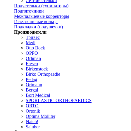
Летние стельки
Полустельки (супинаторы)
Подпяточники
Межпальцевые корректоры
Геле-тканевые кольца
Подкладки (подушечки)
Производители
Тривес
Medi
Otto Bock
OPPO
Orliman
Fresco
Birkenstock
Birko Orthopaedie
Pedag
Ortmann
Bergal
Bort Medical
SPORLASTIC ORTHOPAEDICS
ORTO
Ortonik
Optima Molliter
Natch!
Saluber