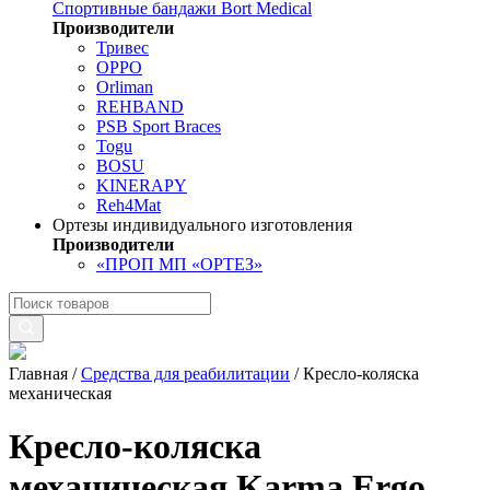
Спортивные бандажи Bort Medical
Производители
Тривес
OPPO
Orliman
REHBAND
PSB Sport Braces
Togu
BOSU
KINERAPY
Reh4Mat
Ортезы индивидуального изготовления
Производители
«ПРОП МП «ОРТЕЗ»
Главная
/
Средства для реабилитации
/
Кресло-коляска
механическая
Кресло-коляска
механическая Karma Ergo