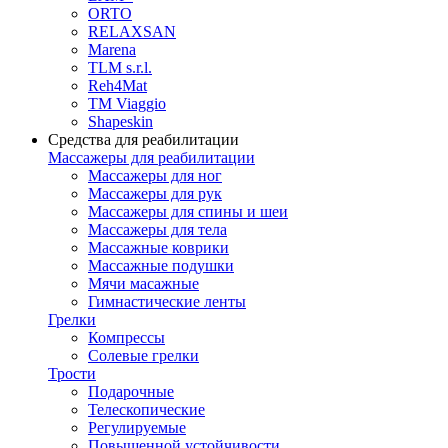
ORTO
RELAXSAN
Marena
TLM s.r.l.
Reh4Mat
TM Viaggio
Shapeskin
Средства для реабилитации
Массажеры для реабилитации
Массажеры для ног
Массажеры для рук
Массажеры для спины и шеи
Массажеры для тела
Массажные коврики
Массажные подушки
Мячи масажные
Гимнастические ленты
Грелки
Компрессы
Солевые грелки
Трости
Подарочные
Телескопические
Регулируемые
Повышенной устойчивости