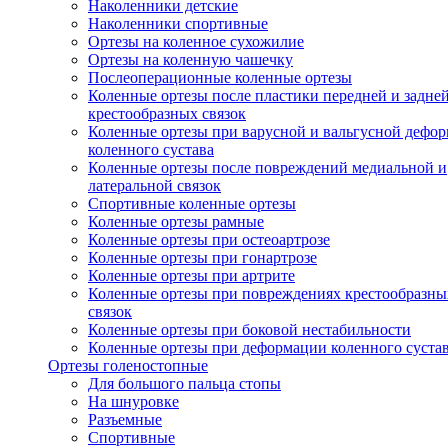
Наколенники детские
Наколенники спортивные
Ортезы на коленное сухожилие
Ортезы на коленную чашечку
Послеоперационные коленные ортезы
Коленные ортезы после пластики передней и задне
крестообразных связок
Коленные ортезы при варусной и вальгусной дефо
коленного сустава
Коленные ортезы после повреждений медиальной и
латеральной связок
Спортивные коленные ортезы
Коленные ортезы рамные
Коленные ортезы при остеоартрозе
Коленные ортезы при гонартрозе
Коленные ортезы при артрите
Коленные ортезы при повреждениях крестообразны
связок
Коленные ортезы при боковой нестабильности
Коленные ортезы при деформации коленного суста
Ортезы голеностопные
Для большого пальца стопы
На шнуровке
Разъемные
Спортивные