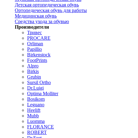
Детская ортопедическая обувь
Ортопедическая обувь для работы
Медицинская обувь
Средства ухода за обувью
Производители
Тривес
PROCARE
Orliman
Papillio
Birkenstock
FootPrints
Alpro
Birkis
Grubin
Sursil Ortho
Dr.Luigi
Optima Molliter
Bosikom
Leguano
Heelift
Mubb
Luomma
FLORANCE
ROBERT
Dr.Feet