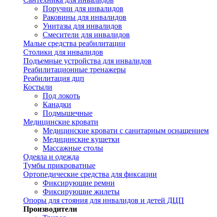
Поручни для инвалидов
Раковины для инвалидов
Унитазы для инвалидов
Смесители для инвалидов
Малые средства реабилитации
Столики для инвалидов
Подъемные устройства для инвалидов
Реабилитационные тренажеры
Реабилитация дцп
Костыли
Под локоть
Канадки
Подмышечные
Медицинские кровати
Медицинские кровати с санитарным оснащением
Медицинские кушетки
Массажные столы
Одеяла и одежда
Тумбы прикроватные
Ортопедические средства для фиксации
Фиксирующие ремни
Фиксирующие жилеты
Опоры для стояния для инвалидов и детей ДЦП
Производители