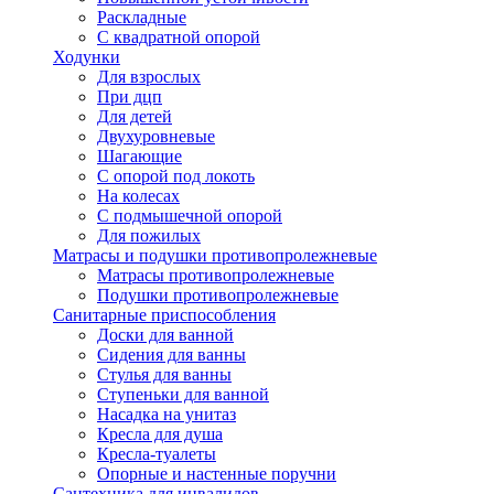
Раскладные
С квадратной опорой
Ходунки
Для взрослых
При дцп
Для детей
Двухуровневые
Шагающие
С опорой под локоть
На колесах
С подмышечной опорой
Для пожилых
Матрасы и подушки противопролежневые
Матрасы противопролежневые
Подушки противопролежневые
Санитарные приспособления
Доски для ванной
Сидения для ванны
Стулья для ванны
Ступеньки для ванной
Насадка на унитаз
Кресла для душа
Кресла-туалеты
Опорные и настенные поручни
Сантехника для инвалидов