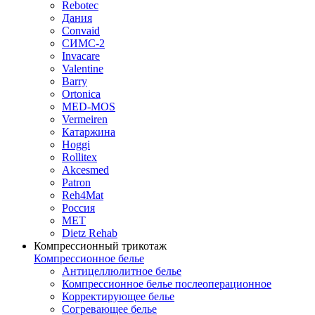
Rebotec
Дания
Convaid
СИМС-2
Invacare
Valentine
Barry
Ortonica
MED-MOS
Vermeiren
Катаржина
Hoggi
Rollitex
Akcesmed
Patron
Reh4Mat
Россия
МЕТ
Dietz Rehab
Компрессионный трикотаж
Компрессионное белье
Антицеллюлитное белье
Компрессионное белье послеоперационное
Корректирующее белье
Согревающее белье