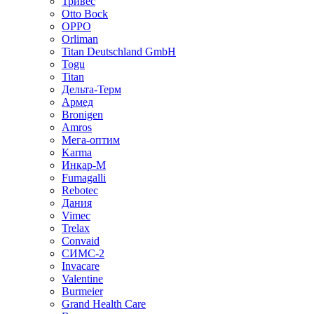
Тривес
Otto Bock
OPPO
Orliman
Titan Deutschland GmbH
Togu
Titan
Дельта-Терм
Армед
Bronigen
Amros
Мега-оптим
Karma
Инкар-М
Fumagalli
Rebotec
Дания
Vimec
Trelax
Convaid
СИМС-2
Invacare
Valentine
Burmeier
Grand Health Care