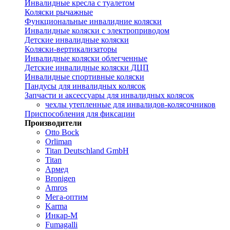
Инвалидные кресла с туалетом
Коляски рычажные
Функциональные инвалидние коляски
Инвалидные коляски с электроприводом
Детские инвалидные коляски
Коляски-вертикализаторы
Инвалидные коляски облегченные
Детские инвалидные коляски ДЦП
Инвалидные спортивные коляски
Пандусы для инвалидных колясок
Запчасти и аксессуары для инвалидных колясок
чехлы утепленные для инвалидов-колясочников
Приспособления для фиксации
Производители
Otto Bock
Orliman
Titan Deutschland GmbH
Titan
Армед
Bronigen
Amros
Мега-оптим
Karma
Инкар-М
Fumagalli