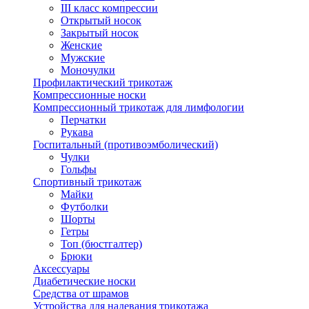
III класс компрессии
Открытый носок
Закрытый носок
Женские
Мужские
Моночулки
Профилактический трикотаж
Компрессионные носки
Компрессионный трикотаж для лимфологии
Перчатки
Рукава
Госпитальный (противоэмболический)
Чулки
Гольфы
Спортивный трикотаж
Майки
Футболки
Шорты
Гетры
Топ (бюстгалтер)
Брюки
Аксессуары
Диабетические носки
Средства от шрамов
Устройства для надевания трикотажа