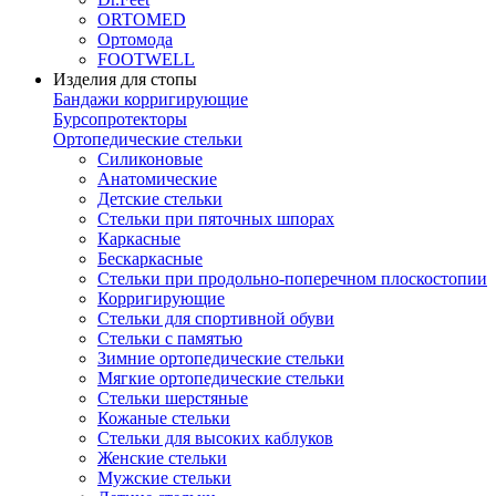
ORTOMED
Ортомода
FOOTWELL
Изделия для стопы
Бандажи корригирующие
Бурсопротекторы
Ортопедические стельки
Силиконовые
Анатомические
Детские стельки
Стельки при пяточных шпорах
Каркасные
Бескаркасные
Стельки при продольно-поперечном плоскостопии
Корригирующие
Стельки для спортивной обуви
Стельки с памятью
Зимние ортопедические стельки
Мягкие ортопедические стельки
Стельки шерстяные
Кожаные стельки
Стельки для высоких каблуков
Женские стельки
Мужские стельки