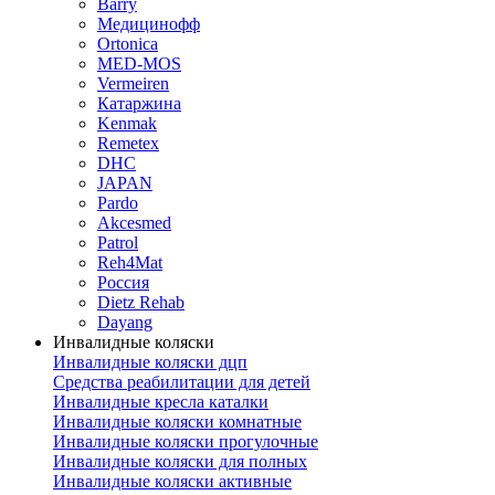
Barry
Медицинофф
Ortonica
MED-MOS
Vermeiren
Катаржина
Kenmak
Remetex
DHC
JAPAN
Pardo
Akcesmed
Patrol
Reh4Mat
Россия
Dietz Rehab
Dayang
Инвалидные коляски
Инвалидные коляски дцп
Средства реабилитации для детей
Инвалидные кресла каталки
Инвалидные коляски комнатные
Инвалидные коляски прогулочные
Инвалидные коляски для полных
Инвалидные коляски активные