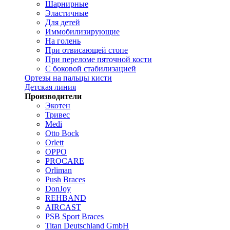
Шарнирные
Эластичные
Для детей
Иммобилизирующие
На голень
При отвисающей стопе
При переломе пяточной кости
С боковой стабилизацией
Ортезы на пальцы кисти
Детская линия
Производители
Экотен
Тривес
Medi
Otto Bock
Orlett
OPPO
PROCARE
Orliman
Push Braces
DonJoy
REHBAND
AIRCAST
PSB Sport Braces
Titan Deutschland GmbH