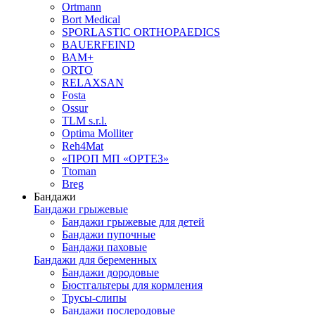
Ortmann
Bort Medical
SPORLASTIC ORTHOPAEDICS
BAUERFEIND
ВАМ+
ORTO
RELAXSAN
Fosta
Ossur
TLM s.r.l.
Optima Molliter
Reh4Mat
«ПРОП МП «ОРТЕЗ»
Ttoman
Breg
Бандажи
Бандажи грыжевые
Бандажи грыжевые для детей
Бандажи пупочные
Бандажи паховые
Бандажи для беременных
Бандажи дородовые
Бюстгальтеры для кормления
Трусы-слипы
Бандажи послеродовые