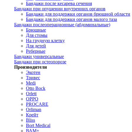
Бандажи после кесарева сечения
Бандажи при опущении внутренних органов
Бандажи для поддержки органов брюшной области
Бандажи для поддержки органов малого таза
Бандажи послеоперационные (абдоминальные)
Брюшные
Для стомы
На грудную клетку
Для детей
Реберные
Бандажи универсальные
Бандажи при остеопорозе
Производители
Экотен
Тривес
Medi
Otto Bock
Orlett
OPPO
PROCARE
Orliman
Крейт
Bliss
Bort Medical
ВАМ+