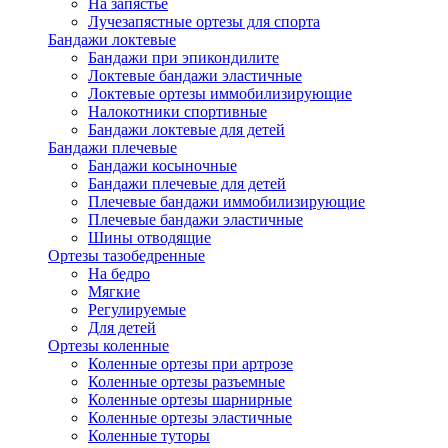
На запястье
Лучезапястные ортезы для спорта
Бандажи локтевые
Бандажи при эпикондилите
Локтевые бандажи эластичные
Локтевые ортезы иммобилизирующие
Налокотники спортивные
Бандажи локтевые для детей
Бандажи плечевые
Бандажи косыночные
Бандажи плечевые для детей
Плечевые бандажи иммобилизирующие
Плечевые бандажи эластичные
Шины отводящие
Ортезы тазобедренные
На бедро
Мягкие
Регулируемые
Для детей
Ортезы коленные
Коленные ортезы при артрозе
Коленные ортезы разъемные
Коленные ортезы шарнирные
Коленные ортезы эластичные
Коленные туторы