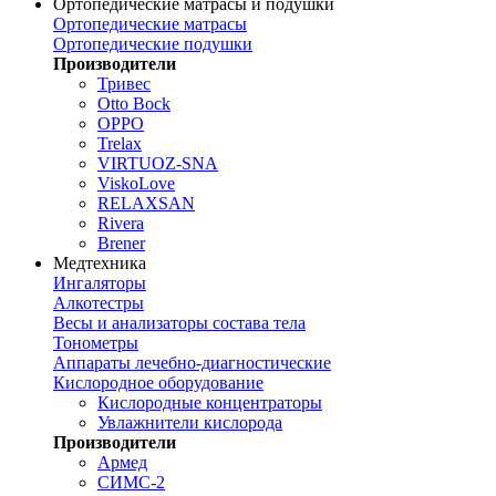
Ортопедические матрасы и подушки
Ортопедические матрасы
Ортопедические подушки
Производители
Тривес
Otto Bock
OPPO
Trelax
VIRTUOZ-SNA
ViskoLove
RELAXSAN
Rivera
Brener
Медтехника
Ингаляторы
Алкотестры
Весы и анализаторы состава тела
Тонометры
Аппараты лечебно-диагностические
Кислородное оборудование
Кислородные концентраторы
Увлажнители кислорода
Производители
Армед
СИМС-2