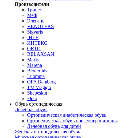
Производители
Тривес
Medi
Элеганс
VENOTEKS
Sigvaris
IHLE
ИНТЕКС
ORTO
RELAXSAN
Maxis
Marena
Biodermis
Luomma
OFA Bamberg
TM Viaggio
Shapeskin
Fleur
Обувь ортопедическая
Лечебная обувь
Ортопедическая диабетическая обувь
Ортопедическая обувь послеоперационная
Лечебная обувь для детей
Женская ортопедическая обувь
Мужская ортопедическая обувь