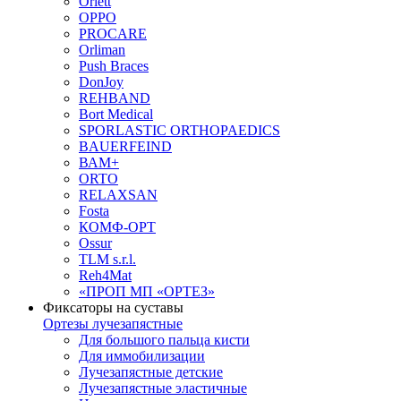
Orlett
OPPO
PROCARE
Orliman
Push Braces
DonJoy
REHBAND
Bort Medical
SPORLASTIC ORTHOPAEDICS
BAUERFEIND
ВАМ+
ORTO
RELAXSAN
Fosta
КОМФ-ОРТ
Ossur
TLM s.r.l.
Reh4Mat
«ПРОП МП «ОРТЕЗ»
Фиксаторы на суставы
Ортезы лучезапястные
Для большого пальца кисти
Для иммобилизации
Лучезапястные детские
Лучезапястные эластичные