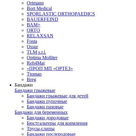
Ortmann
Bort Medical
SPORLASTIC ORTHOPAEDICS
BAUERFEIND
ВАМ+
ORTO
RELAXSAN
Fosta
Ossur
TLM s.r.l.
Optima Molliter
Reh4Mat
«ПРОП МП «ОРТЕЗ»
Ttoman
Breg
Бандажи
Бандажи грыжевые
Бандажи грыжевые для детей
Бандажи пупочные
Бандажи паховые
Бандажи для беременных
Бандажи дородовые
Бюстгальтеры для кормления
Трусы-слипы
Бандажи послеродовые