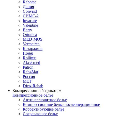
Rebotec
Дания
Convaid
СИМС-2
Invacare
Valentine
Barry
Ortonica
MED-MOS
Vermeiren
Катаржина
Hoggi
Rollitex
Akcesmed
Patron
Reh4Mat
Россия
МЕТ
Dietz Rehab
Компрессионный трикотаж
Компрессионное белье
Антицеллюлитное белье
Компрессионное белье послеоперационное
Корректирующее белье
Согревающее белье