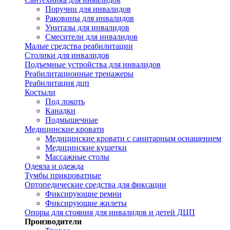
Поручни для инвалидов
Раковины для инвалидов
Унитазы для инвалидов
Смесители для инвалидов
Малые средства реабилитации
Столики для инвалидов
Подъемные устройства для инвалидов
Реабилитационные тренажеры
Реабилитация дцп
Костыли
Под локоть
Канадки
Подмышечные
Медицинские кровати
Медицинские кровати с санитарным оснащением
Медицинские кушетки
Массажные столы
Одеяла и одежда
Тумбы прикроватные
Ортопедические средства для фиксации
Фиксирующие ремни
Фиксирующие жилеты
Опоры для стояния для инвалидов и детей ДЦП
Производители