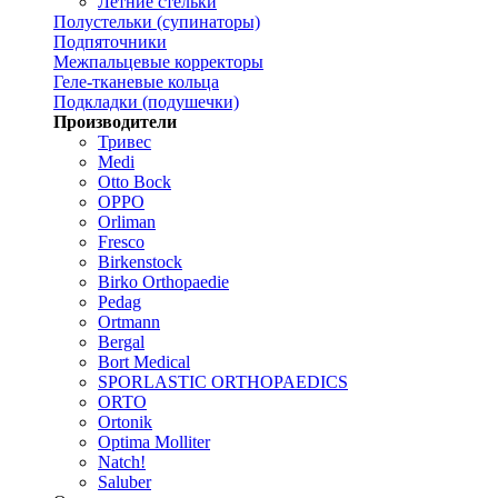
Летние стельки
Полустельки (супинаторы)
Подпяточники
Межпальцевые корректоры
Геле-тканевые кольца
Подкладки (подушечки)
Производители
Тривес
Medi
Otto Bock
OPPO
Orliman
Fresco
Birkenstock
Birko Orthopaedie
Pedag
Ortmann
Bergal
Bort Medical
SPORLASTIC ORTHOPAEDICS
ORTO
Ortonik
Optima Molliter
Natch!
Saluber