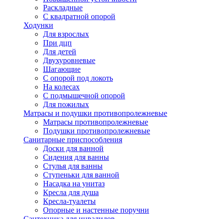
Раскладные
С квадратной опорой
Ходунки
Для взрослых
При дцп
Для детей
Двухуровневые
Шагающие
С опорой под локоть
На колесах
С подмышечной опорой
Для пожилых
Матрасы и подушки противопролежневые
Матрасы противопролежневые
Подушки противопролежневые
Санитарные приспособления
Доски для ванной
Сидения для ванны
Стулья для ванны
Ступеньки для ванной
Насадка на унитаз
Кресла для душа
Кресла-туалеты
Опорные и настенные поручни
Сантехника для инвалидов