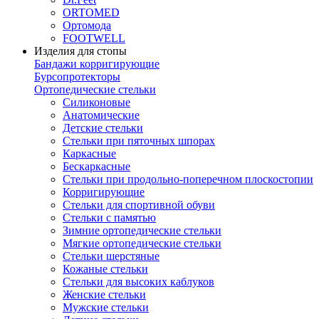
ORTOMED
Ортомода
FOOTWELL
Изделия для стопы
Бандажи корригирующие
Бурсопротекторы
Ортопедические стельки
Силиконовые
Анатомические
Детские стельки
Стельки при пяточных шпорах
Каркасные
Бескаркасные
Стельки при продольно-поперечном плоскостопии
Корригирующие
Стельки для спортивной обуви
Стельки с памятью
Зимние ортопедические стельки
Мягкие ортопедические стельки
Стельки шерстяные
Кожаные стельки
Стельки для высоких каблуков
Женские стельки
Мужские стельки