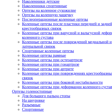
Наколенники детские
Наколенники спортивные
Ортезы на коленное сухожилие
Ортезы на коленную чашечку
Послеоперационные коленные ортезы
Коленные ортезы после пластики передней и задне
крестообразных связок
Коленные ортезы при варусной и вальгусной дефо
коленного сустава
Коленные ортезы после повреждений медиальной и
латеральной связок
Спортивные коленные ортезы
Коленные ортезы рамные
Коленные ортезы при остеоартрозе
Коленные ортезы при гонартрозе
Коленные ортезы при артрите
Коленные ортезы при повреждениях крестообразны
связок
Коленные ортезы при боковой нестабильности
Коленные ортезы при деформации коленного суста
Ортезы голеностопные
Для большого пальца стопы
На шнуровке
Разъемные
Спортивные