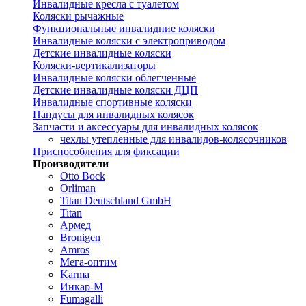
Инвалидные кресла с туалетом
Коляски рычажные
Функциональные инвалидние коляски
Инвалидные коляски с электроприводом
Детские инвалидные коляски
Коляски-вертикализаторы
Инвалидные коляски облегченные
Детские инвалидные коляски ДЦП
Инвалидные спортивные коляски
Пандусы для инвалидных колясок
Запчасти и аксессуары для инвалидных колясок
чехлы утепленные для инвалидов-колясочников
Приспособления для фиксации
Производители
Otto Bock
Orliman
Titan Deutschland GmbH
Titan
Армед
Bronigen
Amros
Мега-оптим
Karma
Инкар-М
Fumagalli