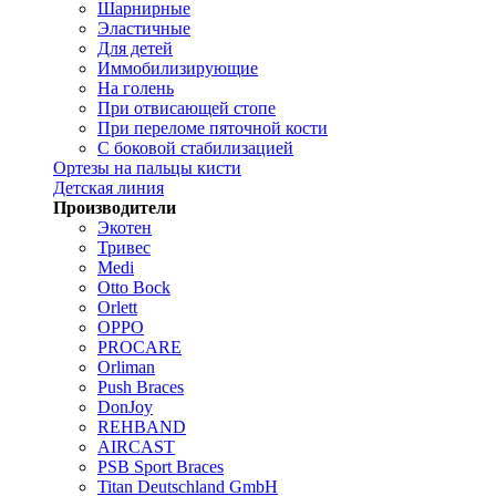
Шарнирные
Эластичные
Для детей
Иммобилизирующие
На голень
При отвисающей стопе
При переломе пяточной кости
С боковой стабилизацией
Ортезы на пальцы кисти
Детская линия
Производители
Экотен
Тривес
Medi
Otto Bock
Orlett
OPPO
PROCARE
Orliman
Push Braces
DonJoy
REHBAND
AIRCAST
PSB Sport Braces
Titan Deutschland GmbH