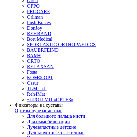
Orlett
OPPO
PROCARE
Orliman
Push Braces
DonJoy
REHBAND
Bort Medical
SPORLASTIC ORTHOPAEDICS
BAUERFEIND
ВАМ+
ORTO
RELAXSAN
Fosta
КОМФ-ОРТ
Ossur
TLM s.r.l.
Reh4Mat
«ПРОП МП «ОРТЕЗ»
Фиксаторы на суставы
Ортезы лучезапястные
Для большого пальца кисти
Для иммобилизации
Лучезапястные детские
Лучезапястные эластичные