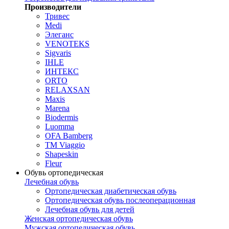
Производители
Тривес
Medi
Элеганс
VENOTEKS
Sigvaris
IHLE
ИНТЕКС
ORTO
RELAXSAN
Maxis
Marena
Biodermis
Luomma
OFA Bamberg
TM Viaggio
Shapeskin
Fleur
Обувь ортопедическая
Лечебная обувь
Ортопедическая диабетическая обувь
Ортопедическая обувь послеоперационная
Лечебная обувь для детей
Женская ортопедическая обувь
Мужская ортопедическая обувь