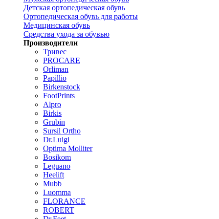
Детская ортопедическая обувь
Ортопедическая обувь для работы
Медицинская обувь
Средства ухода за обувью
Производители
Тривес
PROCARE
Orliman
Papillio
Birkenstock
FootPrints
Alpro
Birkis
Grubin
Sursil Ortho
Dr.Luigi
Optima Molliter
Bosikom
Leguano
Heelift
Mubb
Luomma
FLORANCE
ROBERT
Dr.Feet