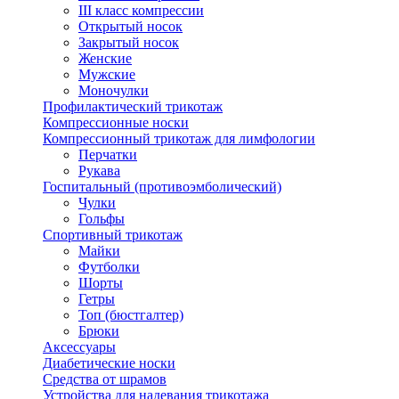
III класс компрессии
Открытый носок
Закрытый носок
Женские
Мужские
Моночулки
Профилактический трикотаж
Компрессионные носки
Компрессионный трикотаж для лимфологии
Перчатки
Рукава
Госпитальный (противоэмболический)
Чулки
Гольфы
Спортивный трикотаж
Майки
Футболки
Шорты
Гетры
Топ (бюстгалтер)
Брюки
Аксессуары
Диабетические носки
Средства от шрамов
Устройства для надевания трикотажа