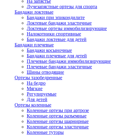
На запястье
Лучезапястные ортезы для спорта
Бандажи локтевые
Бандажи при эпикондилите
Локтевые бандажи эластичные
Локтевые ортезы иммобилизирующие
Налокотники спортивные
Бандажи локтевые для детей
Бандажи плечевые
Бандажи косыночные
Бандажи плечевые для детей
Плечевые бандажи иммобилизирующие
Плечевые бандажи эластичные
Шины отводящие
Ортезы тазобедренные
На бедро
Мягкие
Регулируемые
Для детей
Ортезы коленные
Коленные ортезы при артрозе
Коленные ортезы разъемные
Коленные ортезы шарнирные
Коленные ортезы эластичные
Коленные туторы