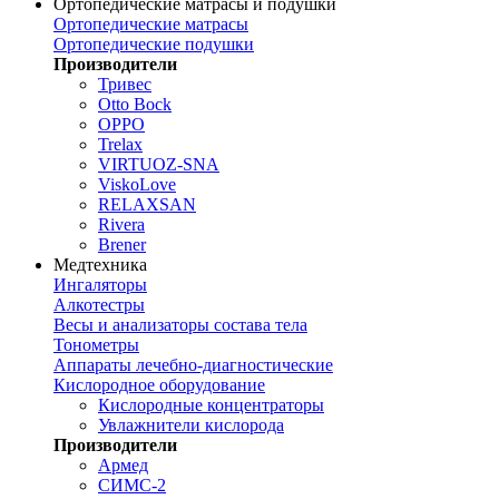
Ортопедические матрасы и подушки
Ортопедические матрасы
Ортопедические подушки
Производители
Тривес
Otto Bock
OPPO
Trelax
VIRTUOZ-SNA
ViskoLove
RELAXSAN
Rivera
Brener
Медтехника
Ингаляторы
Алкотестры
Весы и анализаторы состава тела
Тонометры
Аппараты лечебно-диагностические
Кислородное оборудование
Кислородные концентраторы
Увлажнители кислорода
Производители
Армед
СИМС-2