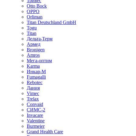
Тривес
Otto Bock
OPPO
Orliman
Titan Deutschland GmbH
Togu
Titan
Дельта-Терм
Армед
Bronigen
Amros
Мега-оптим
Karma
Инкар-М
Fumagalli
Rebotec
Дания
Vimec
Trelax
Convaid
СИМС-2
Invacare
Valentine
Burmeier
Grand Health Care