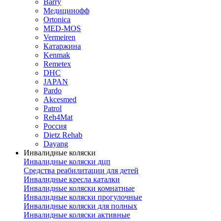
Barry
Медицинофф
Ortonica
MED-MOS
Vermeiren
Катаржина
Kenmak
Remetex
DHC
JAPAN
Pardo
Akcesmed
Patrol
Reh4Mat
Россия
Dietz Rehab
Dayang
Инвалидные коляски
Инвалидные коляски дцп
Средства реабилитации для детей
Инвалидные кресла каталки
Инвалидные коляски комнатные
Инвалидные коляски прогулочные
Инвалидные коляски для полных
Инвалидные коляски активные