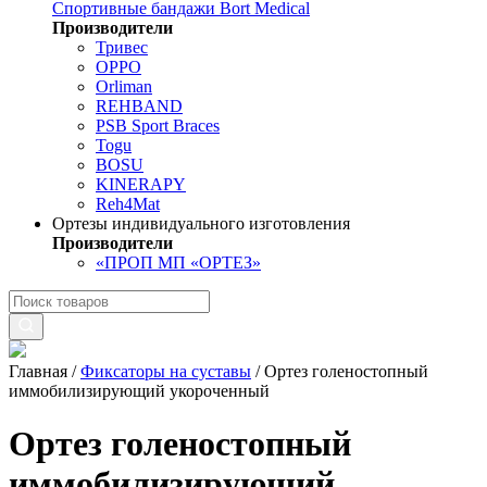
Спортивные бандажи Bort Medical
Производители
Тривес
OPPO
Orliman
REHBAND
PSB Sport Braces
Togu
BOSU
KINERAPY
Reh4Mat
Ортезы индивидуального изготовления
Производители
«ПРОП МП «ОРТЕЗ»
Главная
/
Фиксаторы на суставы
/
Ортез голеностопный
иммобилизирующий укороченный
Ортез голеностопный
иммобилизирующий