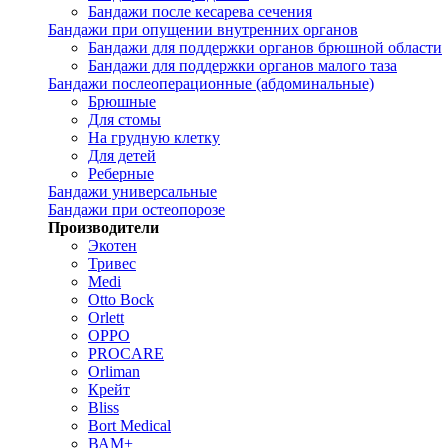
Бандажи после кесарева сечения
Бандажи при опущении внутренних органов
Бандажи для поддержки органов брюшной области
Бандажи для поддержки органов малого таза
Бандажи послеоперационные (абдоминальные)
Брюшные
Для стомы
На грудную клетку
Для детей
Реберные
Бандажи универсальные
Бандажи при остеопорозе
Производители
Экотен
Тривес
Medi
Otto Bock
Orlett
OPPO
PROCARE
Orliman
Крейт
Bliss
Bort Medical
ВАМ+