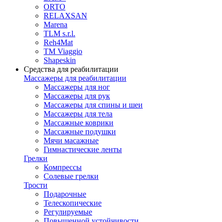
ORTO
RELAXSAN
Marena
TLM s.r.l.
Reh4Mat
TM Viaggio
Shapeskin
Средства для реабилитации
Массажеры для реабилитации
Массажеры для ног
Массажеры для рук
Массажеры для спины и шеи
Массажеры для тела
Массажные коврики
Массажные подушки
Мячи масажные
Гимнастические ленты
Грелки
Компрессы
Солевые грелки
Трости
Подарочные
Телескопические
Регулируемые
Повышенной устойчивости