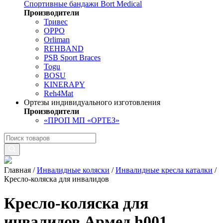
Спортивные бандажи Bort Medical
Производители
Тривес
OPPO
Orliman
REHBAND
PSB Sport Braces
Togu
BOSU
KINERAPY
Reh4Mat
Ортезы индивидуального изготовления
Производители
«ПРОП МП «ОРТЕЗ»
Главная
/
Инвалидные коляски
/
Инвалидные кресла каталки
/
Кресло-коляска для инвалидов
Кресло-коляска для
инвалидов Армед h001