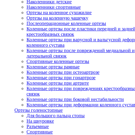
Наколенники детские
Наколенники спортивные
Ортезы на коленное сухожилие
Ортезы на коленную чашечку
Послеоперационные коленные ортезы
Коленные ортезы после пластики передней и задне
крестообразных связок
Коленные ортезы при варусной и вальгусной дефо
коленного сустава
Коленные ортезы после повреждений медиальной и
латеральной связок
Спортивные коленные ортезы
Коленные ортезы рамные
Коленные ортезы при остеоартрозе
Коленные ортезы при гонартрозе
Коленные ортезы при артрите
Коленные ортезы при повреждениях крестообразны
связок
Коленные ортезы при боковой нестабильности
Коленные ортезы при деформации коленного суста
Ортезы голеностопные
Для большого пальца стопы
На шнуровке
Разъемные
Спортивные