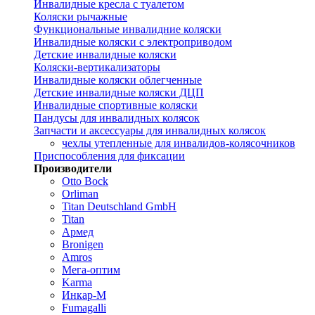
Инвалидные кресла с туалетом
Коляски рычажные
Функциональные инвалидние коляски
Инвалидные коляски с электроприводом
Детские инвалидные коляски
Коляски-вертикализаторы
Инвалидные коляски облегченные
Детские инвалидные коляски ДЦП
Инвалидные спортивные коляски
Пандусы для инвалидных колясок
Запчасти и аксессуары для инвалидных колясок
чехлы утепленные для инвалидов-колясочников
Приспособления для фиксации
Производители
Otto Bock
Orliman
Titan Deutschland GmbH
Titan
Армед
Bronigen
Amros
Мега-оптим
Karma
Инкар-М
Fumagalli