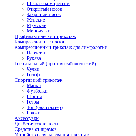
III класс компрессии
Открытый носок
Закрытый носок
Женские
Мужские
Моночулки
Профилактический трикотаж
Компрессионные носки
Компрессионный трикотаж для лимфологии
Перчатки
Рукава
Госпитальный (противоэмболический)
Чулки
Гольфы
Спортивный трикотаж
Майки
Футболки
Шорты
Гетры
Топ (бюстгалтер)
Брюки
Аксессуары
Диабетические носки
Средства от шрамов
Устройства для надевания трикотажа