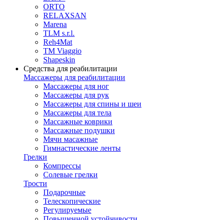
ORTO
RELAXSAN
Marena
TLM s.r.l.
Reh4Mat
TM Viaggio
Shapeskin
Средства для реабилитации
Массажеры для реабилитации
Массажеры для ног
Массажеры для рук
Массажеры для спины и шеи
Массажеры для тела
Массажные коврики
Массажные подушки
Мячи масажные
Гимнастические ленты
Грелки
Компрессы
Солевые грелки
Трости
Подарочные
Телескопические
Регулируемые
Повышенной устойчивости