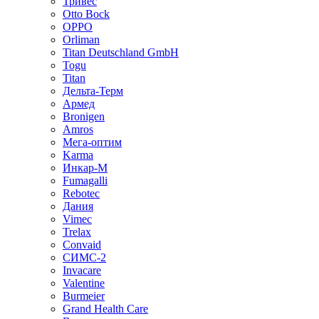
Тривес
Otto Bock
OPPO
Orliman
Titan Deutschland GmbH
Togu
Titan
Дельта-Терм
Армед
Bronigen
Amros
Мега-оптим
Karma
Инкар-М
Fumagalli
Rebotec
Дания
Vimec
Trelax
Convaid
СИМС-2
Invacare
Valentine
Burmeier
Grand Health Care