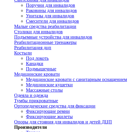
Поручни для инвалидов
Раковины для инвалидов
Унитазы для инвалидов
Смесители для инвалидов
Малые средства реабилитации
Столики для инвалидов
Подъемные устройства для инвалидов
Реабилитационные тренажеры
Реабилитация дцп
Костыли
Под локоть
Канадки
Подмышечные
Медицинские кровати
Медицинские кровати с санитарным оснащением
Медицинские кушетки
Массажные столы
Одеяла и одежда
Тумбы прикроватные
Ортопедические средства для фиксации
Фиксирующие ремни
Фиксирующие жилеты
Опоры для стояния для инвалидов и детей ДЦП
Производители