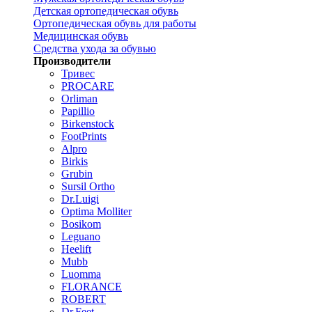
Детская ортопедическая обувь
Ортопедическая обувь для работы
Медицинская обувь
Средства ухода за обувью
Производители
Тривес
PROCARE
Orliman
Papillio
Birkenstock
FootPrints
Alpro
Birkis
Grubin
Sursil Ortho
Dr.Luigi
Optima Molliter
Bosikom
Leguano
Heelift
Mubb
Luomma
FLORANCE
ROBERT
Dr.Feet