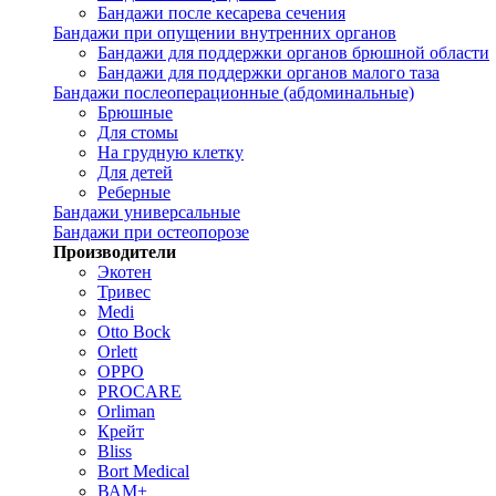
Бандажи после кесарева сечения
Бандажи при опущении внутренних органов
Бандажи для поддержки органов брюшной области
Бандажи для поддержки органов малого таза
Бандажи послеоперационные (абдоминальные)
Брюшные
Для стомы
На грудную клетку
Для детей
Реберные
Бандажи универсальные
Бандажи при остеопорозе
Производители
Экотен
Тривес
Medi
Otto Bock
Orlett
OPPO
PROCARE
Orliman
Крейт
Bliss
Bort Medical
ВАМ+