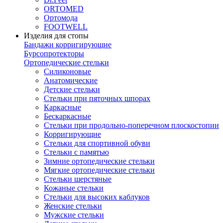
ORTOMED
Ортомода
FOOTWELL
Изделия для стопы
Бандажи корригирующие
Бурсопротекторы
Ортопедические стельки
Силиконовые
Анатомические
Детские стельки
Стельки при пяточных шпорах
Каркасные
Бескаркасные
Стельки при продольно-поперечном плоскостопии
Корригирующие
Стельки для спортивной обуви
Стельки с памятью
Зимние ортопедические стельки
Мягкие ортопедические стельки
Стельки шерстяные
Кожаные стельки
Стельки для высоких каблуков
Женские стельки
Мужские стельки