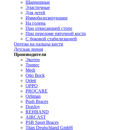
Шарнирные
Эластичные
Для детей
Иммобилизирующие
На голень
При отвисающей стопе
При переломе пяточной кости
С боковой стабилизацией
Ортезы на пальцы кисти
Детская линия
Производители
Экотен
Тривес
Medi
Otto Bock
Orlett
OPPO
PROCARE
Orliman
Push Braces
DonJoy
REHBAND
AIRCAST
PSB Sport Braces
Titan Deutschland GmbH