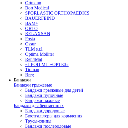
Ortmann
Bort Medical
SPORLASTIC ORTHOPAEDICS
BAUERFEIND
ВАМ+
ORTO
RELAXSAN
Fosta
Ossur
TLM s.r.l.
Optima Molliter
Reh4Mat
«ПРОП МП «ОРТЕЗ»
Ttoman
Breg
Бандажи
Бандажи грыжевые
Бандажи грыжевые для детей
Бандажи пупочные
Бандажи паховые
Бандажи для беременных
Бандажи дородовые
Бюстгальтеры для кормления
Трусы-слипы
Бандажи послеродовые