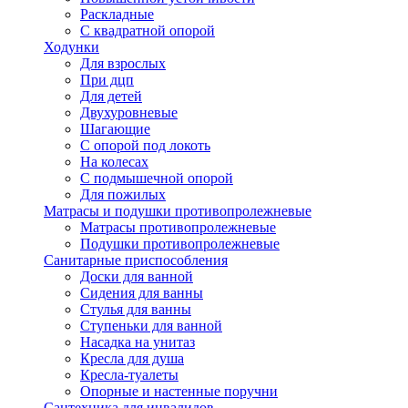
Раскладные
С квадратной опорой
Ходунки
Для взрослых
При дцп
Для детей
Двухуровневые
Шагающие
С опорой под локоть
На колесах
С подмышечной опорой
Для пожилых
Матрасы и подушки противопролежневые
Матрасы противопролежневые
Подушки противопролежневые
Санитарные приспособления
Доски для ванной
Сидения для ванны
Стулья для ванны
Ступеньки для ванной
Насадка на унитаз
Кресла для душа
Кресла-туалеты
Опорные и настенные поручни
Сантехника для инвалидов