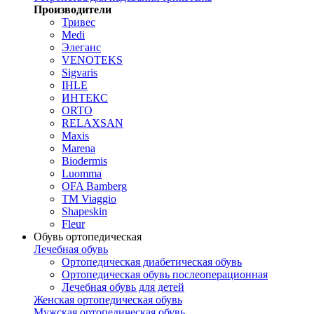
Производители
Тривес
Medi
Элеганс
VENOTEKS
Sigvaris
IHLE
ИНТЕКС
ORTO
RELAXSAN
Maxis
Marena
Biodermis
Luomma
OFA Bamberg
TM Viaggio
Shapeskin
Fleur
Обувь ортопедическая
Лечебная обувь
Ортопедическая диабетическая обувь
Ортопедическая обувь послеоперационная
Лечебная обувь для детей
Женская ортопедическая обувь
Мужская ортопедическая обувь