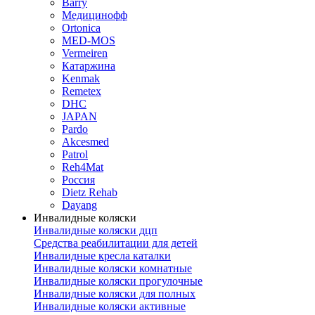
Barry
Медицинофф
Ortonica
MED-MOS
Vermeiren
Катаржина
Kenmak
Remetex
DHC
JAPAN
Pardo
Akcesmed
Patrol
Reh4Mat
Россия
Dietz Rehab
Dayang
Инвалидные коляски
Инвалидные коляски дцп
Средства реабилитации для детей
Инвалидные кресла каталки
Инвалидные коляски комнатные
Инвалидные коляски прогулочные
Инвалидные коляски для полных
Инвалидные коляски активные