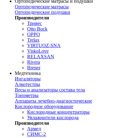
Ортопедические матрасы и подушки
Ортопедические матрасы
Ортопедические подушки
Производители
Тривес
Otto Bock
OPPO
Trelax
VIRTUOZ-SNA
ViskoLove
RELAXSAN
Rivera
Brener
Медтехника
Ингаляторы
Алкотестры
Весы и анализаторы состава тела
Тонометры
Аппараты лечебно-диагностические
Кислородное оборудование
Кислородные концентраторы
Увлажнители кислорода
Производители
Армед
СИМС-2