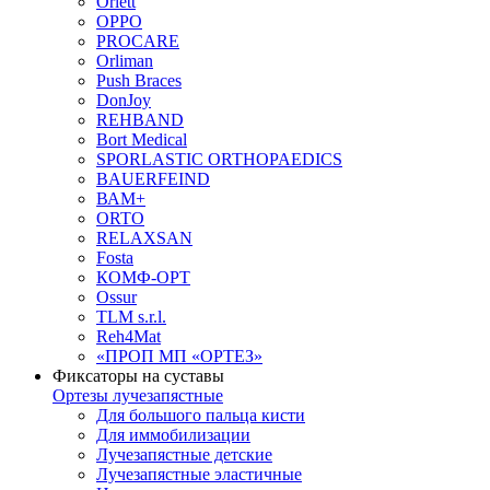
Orlett
OPPO
PROCARE
Orliman
Push Braces
DonJoy
REHBAND
Bort Medical
SPORLASTIC ORTHOPAEDICS
BAUERFEIND
ВАМ+
ORTO
RELAXSAN
Fosta
КОМФ-ОРТ
Ossur
TLM s.r.l.
Reh4Mat
«ПРОП МП «ОРТЕЗ»
Фиксаторы на суставы
Ортезы лучезапястные
Для большого пальца кисти
Для иммобилизации
Лучезапястные детские
Лучезапястные эластичные