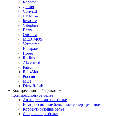
Rebotec
Дания
Convaid
СИМС-2
Invacare
Valentine
Barry
Ortonica
MED-MOS
Vermeiren
Катаржина
Hoggi
Rollitex
Akcesmed
Patron
Reh4Mat
Россия
МЕТ
Dietz Rehab
Компрессионный трикотаж
Компрессионное белье
Антицеллюлитное белье
Компрессионное белье послеоперационное
Корректирующее белье
Согревающее белье