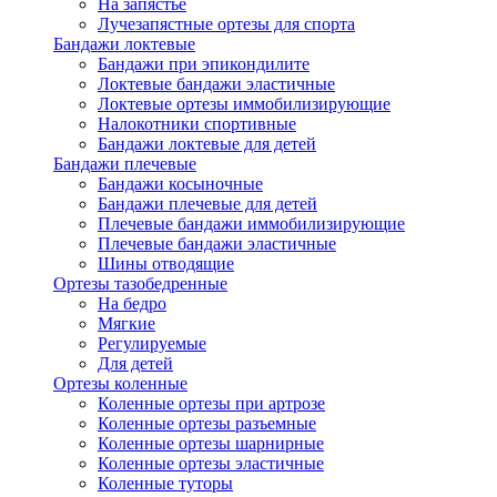
На запястье
Лучезапястные ортезы для спорта
Бандажи локтевые
Бандажи при эпикондилите
Локтевые бандажи эластичные
Локтевые ортезы иммобилизирующие
Налокотники спортивные
Бандажи локтевые для детей
Бандажи плечевые
Бандажи косыночные
Бандажи плечевые для детей
Плечевые бандажи иммобилизирующие
Плечевые бандажи эластичные
Шины отводящие
Ортезы тазобедренные
На бедро
Мягкие
Регулируемые
Для детей
Ортезы коленные
Коленные ортезы при артрозе
Коленные ортезы разъемные
Коленные ортезы шарнирные
Коленные ортезы эластичные
Коленные туторы