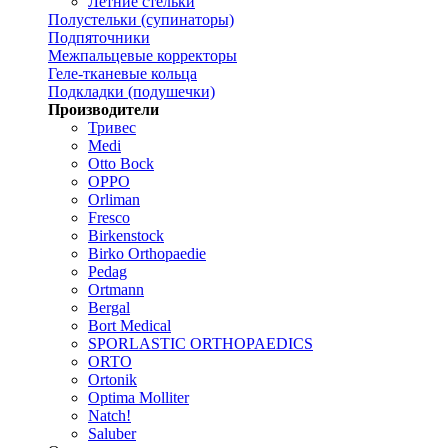
Летние стельки
Полустельки (супинаторы)
Подпяточники
Межпальцевые корректоры
Геле-тканевые кольца
Подкладки (подушечки)
Производители
Тривес
Medi
Otto Bock
OPPO
Orliman
Fresco
Birkenstock
Birko Orthopaedie
Pedag
Ortmann
Bergal
Bort Medical
SPORLASTIC ORTHOPAEDICS
ORTO
Ortonik
Optima Molliter
Natch!
Saluber