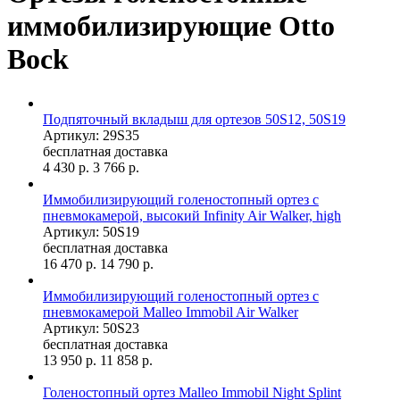
иммобилизирующие Otto
Bock
Подпяточный вкладыш для ортезов 50S12, 50S19
Артикул: 29S35
бесплатная доставка
4 430
р.
3 766
р.
Иммобилизирующий голеностопный ортез с
пневмокамерой, высокий Infinity Air Walker, high
Артикул: 50S19
бесплатная доставка
16 470
р.
14 790
р.
Иммобилизирующий голеностопный ортез с
пневмокамерой Malleo Immobil Air Walker
Артикул: 50S23
бесплатная доставка
13 950
р.
11 858
р.
Голеностопный ортез Malleo Immobil Night Splint