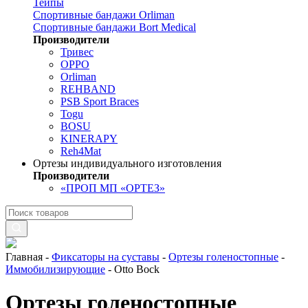
Тейпы
Спортивные бандажи Orliman
Спортивные бандажи Bort Medical
Производители
Тривес
OPPO
Orliman
REHBAND
PSB Sport Braces
Togu
BOSU
KINERAPY
Reh4Mat
Ортезы индивидуального изготовления
Производители
«ПРОП МП «ОРТЕЗ»
Главная
-
Фиксаторы на суставы
-
Ортезы голеностопные
-
Иммобилизирующие
-
Otto Bock
Ортезы голеностопные