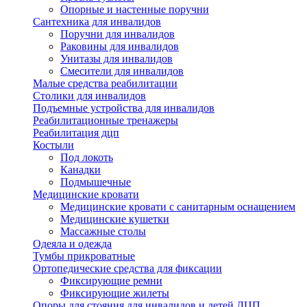
Опорные и настенные поручни
Сантехника для инвалидов
Поручни для инвалидов
Раковины для инвалидов
Унитазы для инвалидов
Смесители для инвалидов
Малые средства реабилитации
Столики для инвалидов
Подъемные устройства для инвалидов
Реабилитационные тренажеры
Реабилитация дцп
Костыли
Под локоть
Канадки
Подмышечные
Медицинские кровати
Медицинские кровати с санитарным оснащением
Медицинские кушетки
Массажные столы
Одеяла и одежда
Тумбы прикроватные
Ортопедические средства для фиксации
Фиксирующие ремни
Фиксирующие жилеты
Опоры для стояния для инвалидов и детей ДЦП