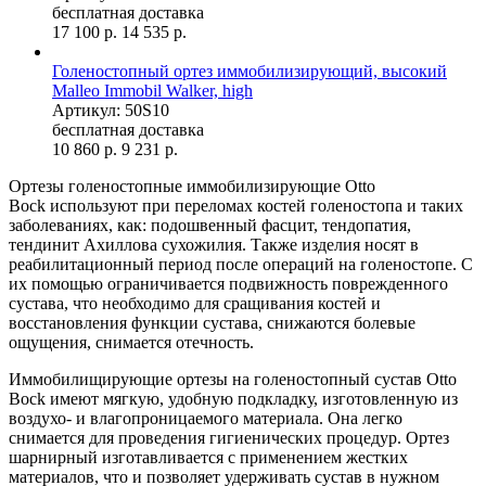
бесплатная доставка
17 100
р.
14 535
р.
Голеностопный ортез иммобилизирующий, высокий
Malleo Immobil Walker, high
Артикул: 50S10
бесплатная доставка
10 860
р.
9 231
р.
Ортезы голеностопные иммобилизирующие Otto
Bock используют при переломах костей голеностопа и таких
заболеваниях, как: подошвенный фасцит, тендопатия,
тендинит Ахиллова сухожилия. Также изделия носят в
реабилитационный период после операций на голеностопе. С
их помощью ограничивается подвижность поврежденного
сустава, что необходимо для сращивания костей и
восстановления функции сустава, снижаются болевые
ощущения, снимается отечность.
Иммобилищирующие ортезы на голеностопный сустав Otto
Bock имеют мягкую, удобную подкладку, изготовленную из
воздухо- и влагопроницаемого материала. Она легко
снимается для проведения гигиенических процедур. Ортез
шарнирный изготавливается с применением жестких
материалов, что и позволяет удерживать сустав в нужном