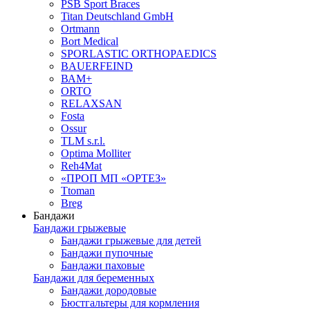
PSB Sport Braces
Titan Deutschland GmbH
Ortmann
Bort Medical
SPORLASTIC ORTHOPAEDICS
BAUERFEIND
ВАМ+
ORTO
RELAXSAN
Fosta
Ossur
TLM s.r.l.
Optima Molliter
Reh4Mat
«ПРОП МП «ОРТЕЗ»
Ttoman
Breg
Бандажи
Бандажи грыжевые
Бандажи грыжевые для детей
Бандажи пупочные
Бандажи паховые
Бандажи для беременных
Бандажи дородовые
Бюстгальтеры для кормления