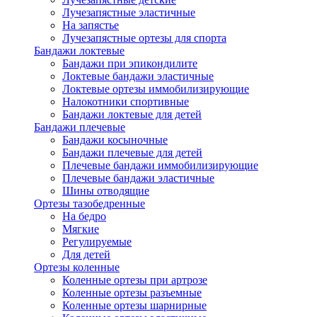
Лучезапястные эластичные
На запястье
Лучезапястные ортезы для спорта
Бандажи локтевые
Бандажи при эпикондилите
Локтевые бандажи эластичные
Локтевые ортезы иммобилизирующие
Налокотники спортивные
Бандажи локтевые для детей
Бандажи плечевые
Бандажи косыночные
Бандажи плечевые для детей
Плечевые бандажи иммобилизирующие
Плечевые бандажи эластичные
Шины отводящие
Ортезы тазобедренные
На бедро
Мягкие
Регулируемые
Для детей
Ортезы коленные
Коленные ортезы при артрозе
Коленные ортезы разъемные
Коленные ортезы шарнирные