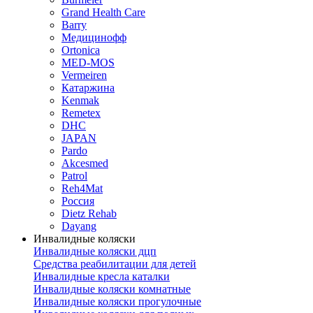
Grand Health Care
Barry
Медицинофф
Ortonica
MED-MOS
Vermeiren
Катаржина
Kenmak
Remetex
DHC
JAPAN
Pardo
Akcesmed
Patrol
Reh4Mat
Россия
Dietz Rehab
Dayang
Инвалидные коляски
Инвалидные коляски дцп
Средства реабилитации для детей
Инвалидные кресла каталки
Инвалидные коляски комнатные
Инвалидные коляски прогулочные