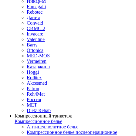
Инкар-М
Fumagalli
Rebotec
Дания
Convaid
СИМС-2
Invacare
Valentine
Barry
Ortonica
MED-MOS
Vermeiren
Катаржина
Hoggi
Rollitex
Akcesmed
Patron
Reh4Mat
Россия
МЕТ
Dietz Rehab
Компрессионный трикотаж
Компрессионное белье
Антицеллюлитное белье
Компрессионное белье послеоперационное