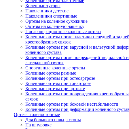
Коленные ортезы эластичные
Коленные туторы
Наколенники детские
Наколенники спортивные
Ортезы на коленное сухожилие
Ортезы на коленную чашечку
Послеоперационные коленные ортезы
Коленные ортезы после пластики передней и задне
крестообразных связок
Коленные ортезы при варусной и вальгусной дефо
коленного сустава
Коленные ортезы после повреждений медиальной и
латеральной связок
Спортивные коленные ортезы
Коленные ортезы рамные
Коленные ортезы при остеоартрозе
Коленные ортезы при гонартрозе
Коленные ортезы при артрите
Коленные ортезы при повреждениях крестообразны
связок
Коленные ортезы при боковой нестабильности
Коленные ортезы при деформации коленного суста
Ортезы голеностопные
Для большого пальца стопы
На шнуровке