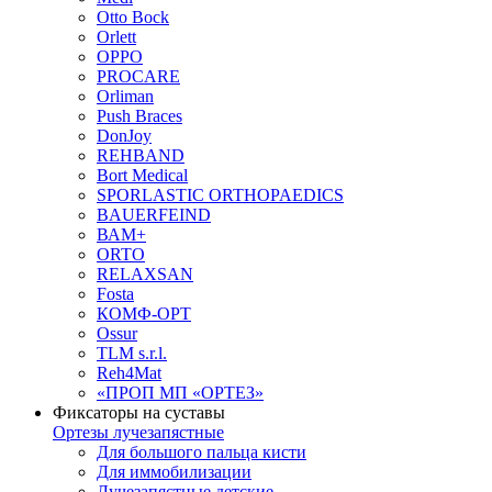
Otto Bock
Orlett
OPPO
PROCARE
Orliman
Push Braces
DonJoy
REHBAND
Bort Medical
SPORLASTIC ORTHOPAEDICS
BAUERFEIND
ВАМ+
ORTO
RELAXSAN
Fosta
КОМФ-ОРТ
Ossur
TLM s.r.l.
Reh4Mat
«ПРОП МП «ОРТЕЗ»
Фиксаторы на суставы
Ортезы лучезапястные
Для большого пальца кисти
Для иммобилизации
Лучезапястные детские