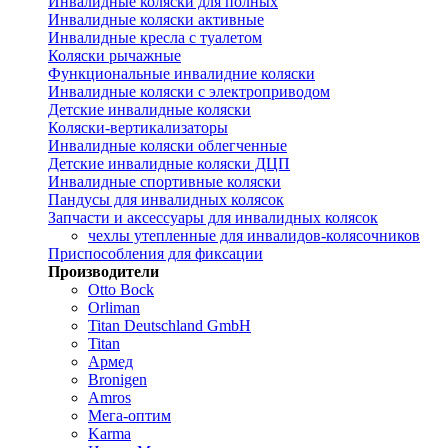
Инвалидные коляски для полных
Инвалидные коляски активные
Инвалидные кресла с туалетом
Коляски рычажные
Функциональные инвалидние коляски
Инвалидные коляски с электроприводом
Детские инвалидные коляски
Коляски-вертикализаторы
Инвалидные коляски облегченные
Детские инвалидные коляски ДЦП
Инвалидные спортивные коляски
Пандусы для инвалидных колясок
Запчасти и аксессуары для инвалидных колясок
чехлы утепленные для инвалидов-колясочников
Приспособления для фиксации
Производители
Otto Bock
Orliman
Titan Deutschland GmbH
Titan
Армед
Bronigen
Amros
Мега-оптим
Karma