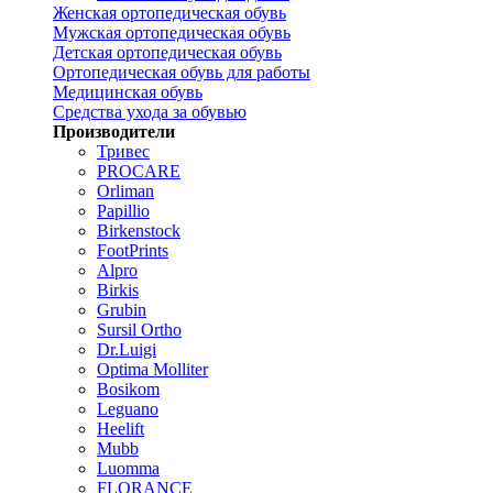
Женская ортопедическая обувь
Мужская ортопедическая обувь
Детская ортопедическая обувь
Ортопедическая обувь для работы
Медицинская обувь
Средства ухода за обувью
Производители
Тривес
PROCARE
Orliman
Papillio
Birkenstock
FootPrints
Alpro
Birkis
Grubin
Sursil Ortho
Dr.Luigi
Optima Molliter
Bosikom
Leguano
Heelift
Mubb
Luomma
FLORANCE