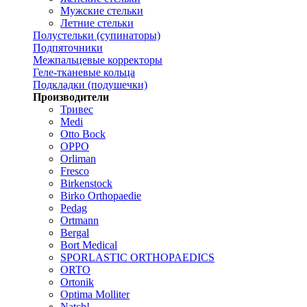
Мужские стельки
Летние стельки
Полустельки (супинаторы)
Подпяточники
Межпальцевые корректоры
Геле-тканевые кольца
Подкладки (подушечки)
Производители
Тривес
Medi
Otto Bock
OPPO
Orliman
Fresco
Birkenstock
Birko Orthopaedie
Pedag
Ortmann
Bergal
Bort Medical
SPORLASTIC ORTHOPAEDICS
ORTO
Ortonik
Optima Molliter
Natch!