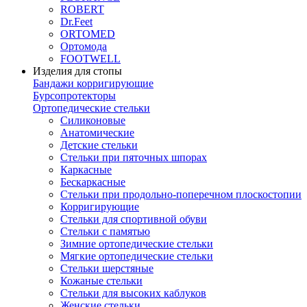
ROBERT
Dr.Feet
ORTOMED
Ортомода
FOOTWELL
Изделия для стопы
Бандажи корригирующие
Бурсопротекторы
Ортопедические стельки
Силиконовые
Анатомические
Детские стельки
Стельки при пяточных шпорах
Каркасные
Бескаркасные
Стельки при продольно-поперечном плоскостопии
Корригирующие
Стельки для спортивной обуви
Стельки с памятью
Зимние ортопедические стельки
Мягкие ортопедические стельки
Стельки шерстяные
Кожаные стельки
Стельки для высоких каблуков
Женские стельки