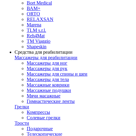
Bort Medical
ВАМ+
ORTO
RELAXSAN
Marena
TLM s.r.l.
Reh4Mat
TM Viaggio
Shapeskin
Средства для реабилитации
Массажеры для реабилитации
Массажеры для ног
Массажеры для рук
Массажеры для спины и шеи
Массажеры для тела
Массажные коврики
Массажные подушки
Мячи масажные
Гимнастические ленты
Грелки
Компрессы
Солевые грелки
Трости
Подарочные
Телескопические