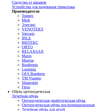
Средства от шрамов
Устройства для надевания трикотажа
Производители
Тривес
Medi
Элеганс
VENOTEKS
Sigvaris
IHLE
ИНТЕКС
ORTO
RELAXSAN
Maxis
Marena
Biodermis
Luomma
OFA Bamberg
TM Viaggio
Shapeskin
Fleur
Обувь ортопедическая
Лечебная обувь
Ортопедическая диабетическая обувь
Ортопедическая обувь послеоперационная
Лечебная обувь для детей