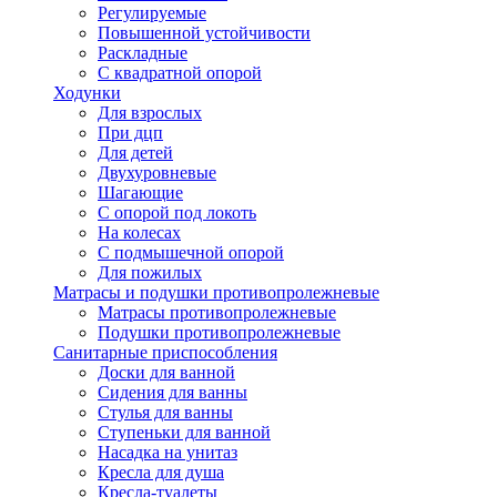
Регулируемые
Повышенной устойчивости
Раскладные
С квадратной опорой
Ходунки
Для взрослых
При дцп
Для детей
Двухуровневые
Шагающие
С опорой под локоть
На колесах
С подмышечной опорой
Для пожилых
Матрасы и подушки противопролежневые
Матрасы противопролежневые
Подушки противопролежневые
Санитарные приспособления
Доски для ванной
Сидения для ванны
Стулья для ванны
Ступеньки для ванной
Насадка на унитаз
Кресла для душа
Кресла-туалеты