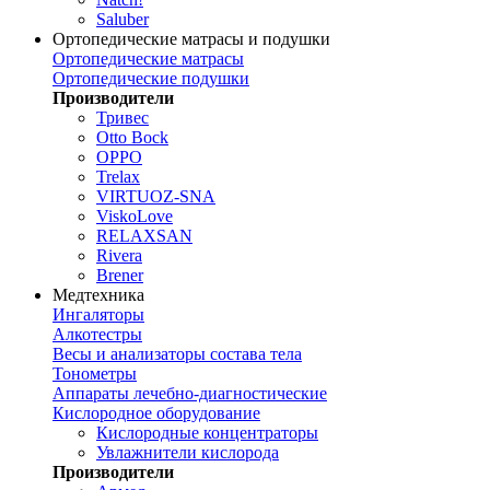
Saluber
Ортопедические матрасы и подушки
Ортопедические матрасы
Ортопедические подушки
Производители
Тривес
Otto Bock
OPPO
Trelax
VIRTUOZ-SNA
ViskoLove
RELAXSAN
Rivera
Brener
Медтехника
Ингаляторы
Алкотестры
Весы и анализаторы состава тела
Тонометры
Аппараты лечебно-диагностические
Кислородное оборудование
Кислородные концентраторы
Увлажнители кислорода
Производители