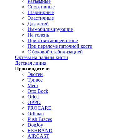
Разъемные
Спортивные
Шарнирные
Эластичные
Для детей
Иммобилизирующие
На голень
При отвисающей стопе
При переломе пяточной кости
С боковой стабилизацией
Ортезы на пальцы кисти
Детская линия
Производители
Экотен
Тривес
Medi
Otto Bock
Orlett
OPPO
PROCARE
Orliman
Push Braces
DonJoy
REHBAND
AIRCAST