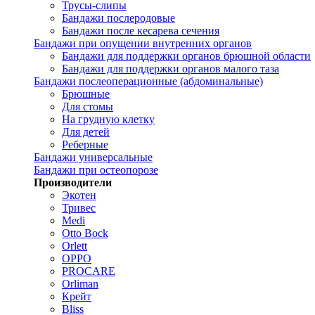
Трусы-слипы
Бандажи послеродовые
Бандажи после кесарева сечения
Бандажи при опущении внутренних органов
Бандажи для поддержки органов брюшной области
Бандажи для поддержки органов малого таза
Бандажи послеоперационные (абдоминальные)
Брюшные
Для стомы
На грудную клетку
Для детей
Реберные
Бандажи универсальные
Бандажи при остеопорозе
Производители
Экотен
Тривес
Medi
Otto Bock
Orlett
OPPO
PROCARE
Orliman
Крейт
Bliss