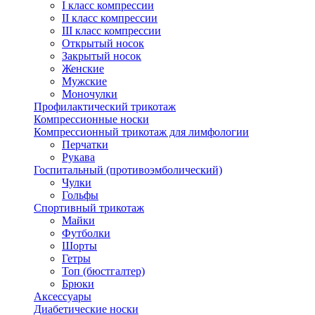
I класс компрессии
II класс компрессии
III класс компрессии
Открытый носок
Закрытый носок
Женские
Мужские
Моночулки
Профилактический трикотаж
Компрессионные носки
Компрессионный трикотаж для лимфологии
Перчатки
Рукава
Госпитальный (противоэмболический)
Чулки
Гольфы
Спортивный трикотаж
Майки
Футболки
Шорты
Гетры
Топ (бюстгалтер)
Брюки
Аксессуары
Диабетические носки