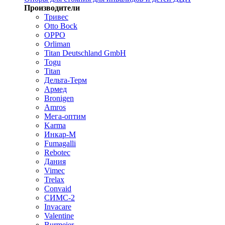
Производители
Тривес
Otto Bock
OPPO
Orliman
Titan Deutschland GmbH
Togu
Titan
Дельта-Терм
Армед
Bronigen
Amros
Мега-оптим
Karma
Инкар-М
Fumagalli
Rebotec
Дания
Vimec
Trelax
Convaid
СИМС-2
Invacare
Valentine
Burmeier