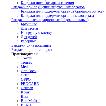
Бандажи после кесарева сечения
Бандажи при опущении внутренних органов
Бандажи для поддержки органов брюшной области
Бандажи для поддержки органов малого таза
Бандажи послеоперационные (абдоминальные)
Брюшные
Для стомы
На грудную клетку
Для детей
Реберные
Бандажи универсальные
Бандажи при остеопорозе
Производители
Экотен
Тривес
Medi
Otto Bock
Orlett
OPPO
PROCARE
Orliman
Крейт
Bliss
Bort Medical
ВАМ+