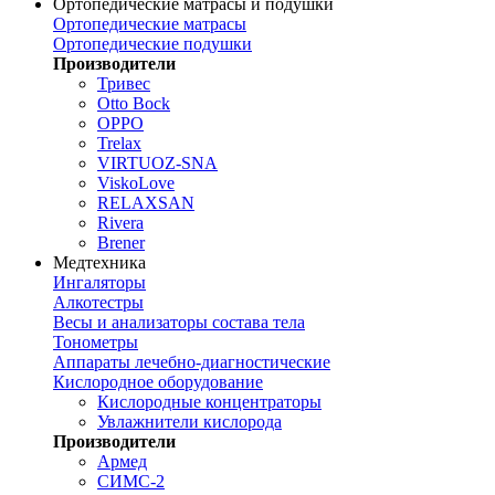
Ортопедические матрасы и подушки
Ортопедические матрасы
Ортопедические подушки
Производители
Тривес
Otto Bock
OPPO
Trelax
VIRTUOZ-SNA
ViskoLove
RELAXSAN
Rivera
Brener
Медтехника
Ингаляторы
Алкотестры
Весы и анализаторы состава тела
Тонометры
Аппараты лечебно-диагностические
Кислородное оборудование
Кислородные концентраторы
Увлажнители кислорода
Производители
Армед
СИМС-2