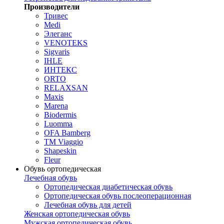
Производители
Тривес
Medi
Элеганс
VENOTEKS
Sigvaris
IHLE
ИНТЕКС
ORTO
RELAXSAN
Maxis
Marena
Biodermis
Luomma
OFA Bamberg
TM Viaggio
Shapeskin
Fleur
Обувь ортопедическая
Лечебная обувь
Ортопедическая диабетическая обувь
Ортопедическая обувь послеоперационная
Лечебная обувь для детей
Женская ортопедическая обувь
Мужская ортопедическая обувь