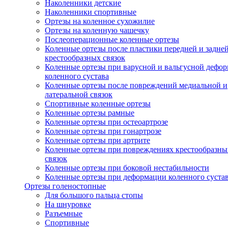
Наколенники детские
Наколенники спортивные
Ортезы на коленное сухожилие
Ортезы на коленную чашечку
Послеоперационные коленные ортезы
Коленные ортезы после пластики передней и задне
крестообразных связок
Коленные ортезы при варусной и вальгусной дефо
коленного сустава
Коленные ортезы после повреждений медиальной и
латеральной связок
Спортивные коленные ортезы
Коленные ортезы рамные
Коленные ортезы при остеоартрозе
Коленные ортезы при гонартрозе
Коленные ортезы при артрите
Коленные ортезы при повреждениях крестообразны
связок
Коленные ортезы при боковой нестабильности
Коленные ортезы при деформации коленного суста
Ортезы голеностопные
Для большого пальца стопы
На шнуровке
Разъемные
Спортивные