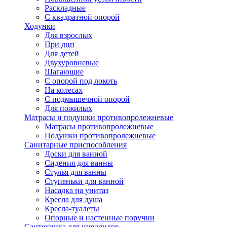
Раскладные
С квадратной опорой
Ходунки
Для взрослых
При дцп
Для детей
Двухуровневые
Шагающие
С опорой под локоть
На колесах
С подмышечной опорой
Для пожилых
Матрасы и подушки противопролежневые
Матрасы противопролежневые
Подушки противопролежневые
Санитарные приспособления
Доски для ванной
Сидения для ванны
Стулья для ванны
Ступеньки для ванной
Насадка на унитаз
Кресла для душа
Кресла-туалеты
Опорные и настенные поручни
Сантехника для инвалидов