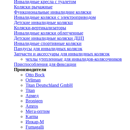
Инвалидные кресла с туалетом
Коляски рычажные
Функциональные инвалидние коляски
Инвалидные коляски с электроприводом
Детские инвалидные коляски
Коляски-вертикализаторы
Инвалидные коляски облегченные
Детские инвалидные коляски ДЦП
Инвалидные спортивные коляски
Пандусы для инвалидных колясок
Запчасти и аксессуары для инвалидных колясок
чехлы утепленные для инвалидов-колясочников
Приспособления для фиксации
Производители
Otto Bock
Orliman
Titan Deutschland GmbH
Titan
Армед
Bronigen
Amros
Мега-оптим
Karma
Инкар-М
Fumagalli