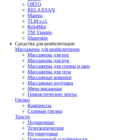
ORTO
RELAXSAN
Marena
TLM s.r.l.
Reh4Mat
TM Viaggio
Shapeskin
Средства для реабилитации
Массажеры для реабилитации
Массажеры для ног
Массажеры для рук
Массажеры для спины и шеи
Массажеры для тела
Массажные коврики
Массажные подушки
Мячи масажные
Гимнастические ленты
Грелки
Компрессы
Солевые грелки
Трости
Подарочные
Телескопические
Регулируемые
Повышенной устойчивости