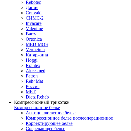
Rebotec
Дания
Convaid
СИМС-2
Invacare
Valentine
Barry
Ortonica
MED-MOS
Vermeiren
Катаржина
Hoggi
Rollitex
Akcesmed
Patron
Reh4Mat
Россия
МЕТ
Dietz Rehab
Компрессионный трикотаж
Компрессионное белье
Антицеллюлитное белье
Компрессионное белье послеоперационное
Корректирующее белье
Согревающее белье