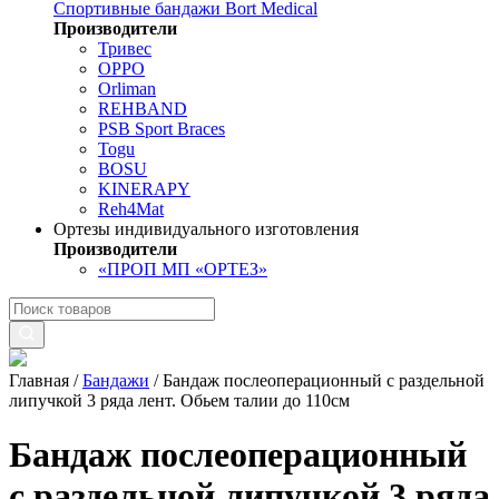
Спортивные бандажи Bort Medical
Производители
Тривес
OPPO
Orliman
REHBAND
PSB Sport Braces
Togu
BOSU
KINERAPY
Reh4Mat
Ортезы индивидуального изготовления
Производители
«ПРОП МП «ОРТЕЗ»
Главная
/
Бандажи
/
Бандаж послеоперационный с раздельной
липучкой 3 ряда лент. Обьем талии до 110см
Бандаж послеоперационный
с раздельной липучкой 3 ряда