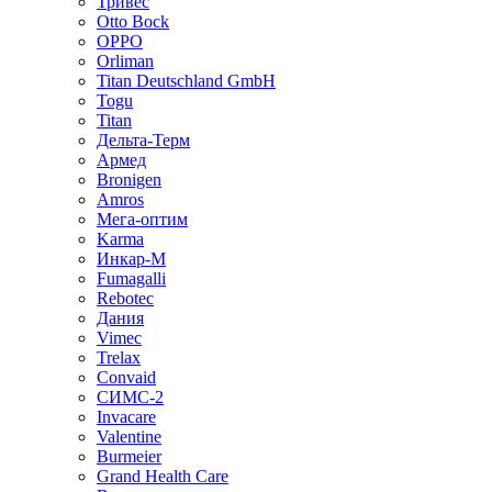
Тривес
Otto Bock
OPPO
Orliman
Titan Deutschland GmbH
Togu
Titan
Дельта-Терм
Армед
Bronigen
Amros
Мега-оптим
Karma
Инкар-М
Fumagalli
Rebotec
Дания
Vimec
Trelax
Convaid
СИМС-2
Invacare
Valentine
Burmeier
Grand Health Care