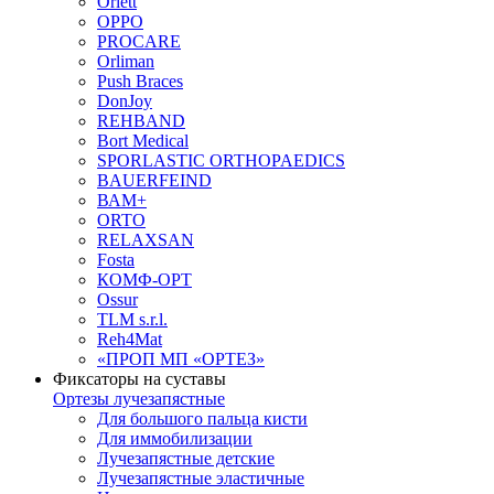
Orlett
OPPO
PROCARE
Orliman
Push Braces
DonJoy
REHBAND
Bort Medical
SPORLASTIC ORTHOPAEDICS
BAUERFEIND
ВАМ+
ORTO
RELAXSAN
Fosta
КОМФ-ОРТ
Ossur
TLM s.r.l.
Reh4Mat
«ПРОП МП «ОРТЕЗ»
Фиксаторы на суставы
Ортезы лучезапястные
Для большого пальца кисти
Для иммобилизации
Лучезапястные детские
Лучезапястные эластичные