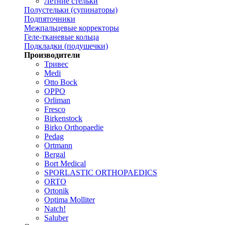
Летние стельки
Полустельки (супинаторы)
Подпяточники
Межпальцевые корректоры
Геле-тканевые кольца
Подкладки (подушечки)
Производители
Тривес
Medi
Otto Bock
OPPO
Orliman
Fresco
Birkenstock
Birko Orthopaedie
Pedag
Ortmann
Bergal
Bort Medical
SPORLASTIC ORTHOPAEDICS
ORTO
Ortonik
Optima Molliter
Natch!
Saluber