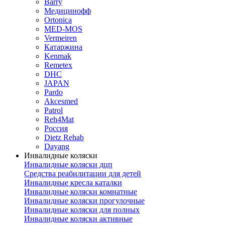
Barry
Медицинофф
Ortonica
MED-MOS
Vermeiren
Катаржина
Kenmak
Remetex
DHC
JAPAN
Pardo
Akcesmed
Patrol
Reh4Mat
Россия
Dietz Rehab
Dayang
Инвалидные коляски
Инвалидные коляски дцп
Средства реабилитации для детей
Инвалидные кресла каталки
Инвалидные коляски комнатные
Инвалидные коляски прогулочные
Инвалидные коляски для полных
Инвалидные коляски активные