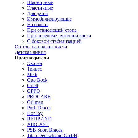
Шарнирные
Эластичные
Для детей
Иммобилизирующие
На голень
При отвисающей стопе
При переломе пяточной кости
С боковой стабилизацией
Ортезы на пальцы кисти
Детская линия
Производители
Экотен
Тривес
Medi
Otto Bock
Orlett
OPPO
PROCARE
Orliman
Push Braces
DonJoy
REHBAND
AIRCAST
PSB Sport Braces
Titan Deutschland GmbH