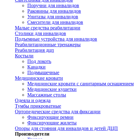
Поручни для инвалидов
Раковины для инвалидов
Унитазы для инвалидов
Смесители для инвалидов
Малые средства реабилитации
Столики для инвалидов
Подъемные устройства для инвалидов
Реабилитационные тренажеры
Реабилитация дцп
Костыли
Под локоть
Канадки
Подмышечные
Медицинские кровати
Медицинские кровати с санитарным оснащением
Медицинские кушетки
Массажные столы
Одеяла и одежда
Тумбы прикроватные
Ортопедические средства для фиксации
Фиксирующие ремни
Фиксирующие жилеты
Опоры для стояния для инвалидов и детей ДЦП
Производители