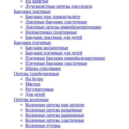
На запястье
Лучезапястные ортезы для спорта
Бандажи локтевые
Бандажи при эпикондилите
Локтевые бандажи эластичные
Локтевые ортезы иммобилизирующие
Налокотники спортивные
Бандажи локтевые для детей
Бандажи плечевые
Бандажи косыночные
Бандажи плечевые для детей
Плечевые бандажи иммобилизирующие
Плечевые бандажи эластичные
Шины отводящие
Ортезы тазобедренные
На бедро
Мягкие
Регулируемые
Для детей
Ортезы коленные
Коленные ортезы при артрозе
Коленные ортезы разъемные
Коленные ортезы шарнирные
Коленные ортезы эластичные
Коленные туторы