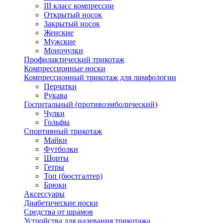
III класс компрессии
Открытый носок
Закрытый носок
Женские
Мужские
Моночулки
Профилактический трикотаж
Компрессионные носки
Компрессионный трикотаж для лимфологии
Перчатки
Рукава
Госпитальный (противоэмболический)
Чулки
Гольфы
Спортивный трикотаж
Майки
Футболки
Шорты
Гетры
Топ (бюстгалтер)
Брюки
Аксессуары
Диабетические носки
Средства от шрамов
Устройства для надевания трикотажа