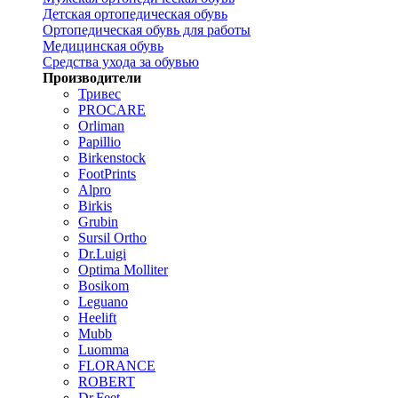
Детская ортопедическая обувь
Ортопедическая обувь для работы
Медицинская обувь
Средства ухода за обувью
Производители
Тривес
PROCARE
Orliman
Papillio
Birkenstock
FootPrints
Alpro
Birkis
Grubin
Sursil Ortho
Dr.Luigi
Optima Molliter
Bosikom
Leguano
Heelift
Mubb
Luomma
FLORANCE
ROBERT
Dr.Feet