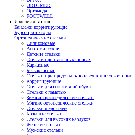
ORTOMED
Ортомода
FOOTWELL
Изделия для стопы
Бандажи корригирующие
Бурсопротекторы
Ортопедические стельки
Силиконовые
Анатомические
Детские стельки
Стельки при пяточных шпорах
Каркасные
Бескаркасные
Стельки при продольно-поперечном плоскостопии
Корригирующие
Стельки для спортивной обуви
Стельки с памятью
Зимние ортопедические стельки
Мягкие ортопедические стельки
Стельки шерстяные
Кожаные стельки
Стельки для высоких каблуков
Женские стельки
Мужские стельки