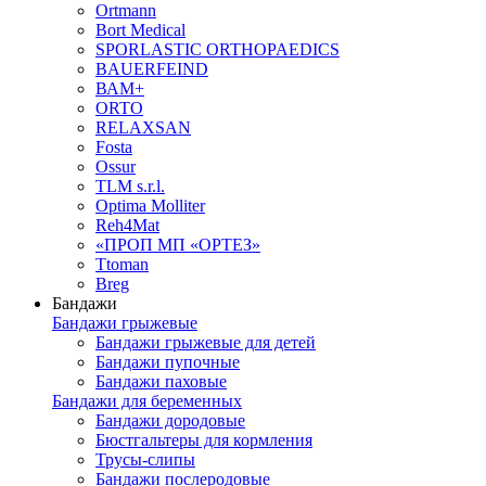
Ortmann
Bort Medical
SPORLASTIC ORTHOPAEDICS
BAUERFEIND
ВАМ+
ORTO
RELAXSAN
Fosta
Ossur
TLM s.r.l.
Optima Molliter
Reh4Mat
«ПРОП МП «ОРТЕЗ»
Ttoman
Breg
Бандажи
Бандажи грыжевые
Бандажи грыжевые для детей
Бандажи пупочные
Бандажи паховые
Бандажи для беременных
Бандажи дородовые
Бюстгальтеры для кормления
Трусы-слипы
Бандажи послеродовые