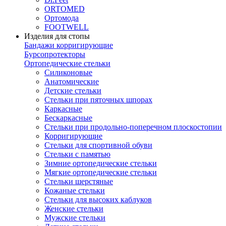
ORTOMED
Ортомода
FOOTWELL
Изделия для стопы
Бандажи корригирующие
Бурсопротекторы
Ортопедические стельки
Силиконовые
Анатомические
Детские стельки
Стельки при пяточных шпорах
Каркасные
Бескаркасные
Стельки при продольно-поперечном плоскостопии
Корригирующие
Стельки для спортивной обуви
Стельки с памятью
Зимние ортопедические стельки
Мягкие ортопедические стельки
Стельки шерстяные
Кожаные стельки
Стельки для высоких каблуков
Женские стельки
Мужские стельки