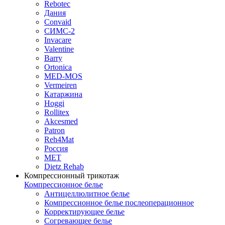
Rebotec
Дания
Convaid
СИМС-2
Invacare
Valentine
Barry
Ortonica
MED-MOS
Vermeiren
Катаржина
Hoggi
Rollitex
Akcesmed
Patron
Reh4Mat
Россия
МЕТ
Dietz Rehab
Компрессионный трикотаж
Компрессионное белье
Антицеллюлитное белье
Компрессионное белье послеоперационное
Корректирующее белье
Согревающее белье