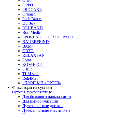
Orlett
OPPO
PROCARE
Orliman
Push Braces
DonJoy
REHBAND
Bort Medical
SPORLASTIC ORTHOPAEDICS
BAUERFEIND
ВАМ+
ORTO
RELAXSAN
Fosta
КОМФ-ОРТ
Ossur
TLM s.r.l.
Reh4Mat
«ПРОП МП «ОРТЕЗ»
Фиксаторы на суставы
Ортезы лучезапястные
Для большого пальца кисти
Для иммобилизации
Лучезапястные детские
Лучезапястные эластичные