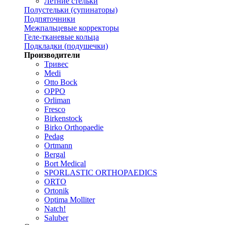
Летние стельки
Полустельки (супинаторы)
Подпяточники
Межпальцевые корректоры
Геле-тканевые кольца
Подкладки (подушечки)
Производители
Тривес
Medi
Otto Bock
OPPO
Orliman
Fresco
Birkenstock
Birko Orthopaedie
Pedag
Ortmann
Bergal
Bort Medical
SPORLASTIC ORTHOPAEDICS
ORTO
Ortonik
Optima Molliter
Natch!
Saluber