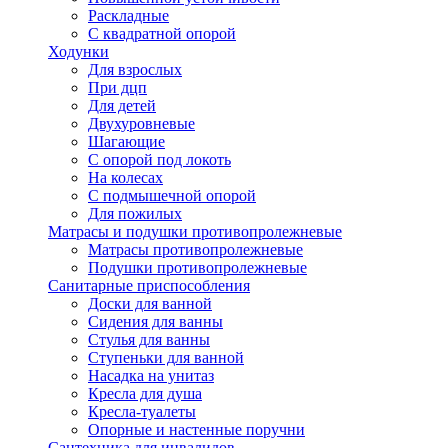
Раскладные
С квадратной опорой
Ходунки
Для взрослых
При дцп
Для детей
Двухуровневые
Шагающие
С опорой под локоть
На колесах
С подмышечной опорой
Для пожилых
Матрасы и подушки противопролежневые
Матрасы противопролежневые
Подушки противопролежневые
Санитарные приспособления
Доски для ванной
Сидения для ванны
Стулья для ванны
Ступеньки для ванной
Насадка на унитаз
Кресла для душа
Кресла-туалеты
Опорные и настенные поручни
Сантехника для инвалидов