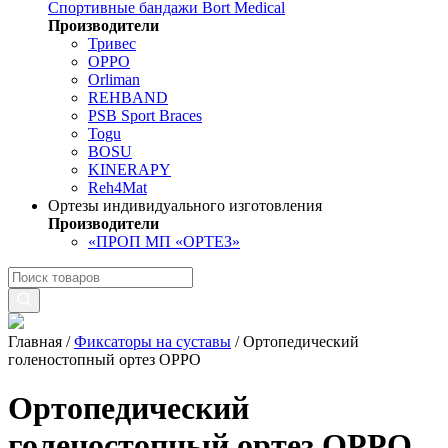
Спортивные бандажи Bort Medical
Производители
Тривес
OPPO
Orliman
REHBAND
PSB Sport Braces
Togu
BOSU
KINERAPY
Reh4Mat
Ортезы индивидуального изготовления
Производители
«ПРОП МП «ОРТЕЗ»
Главная
/
Фиксаторы на суставы
/
Ортопедический
голеностопный ортез OPPO
Ортопедический
голеностопный ортез OPPO