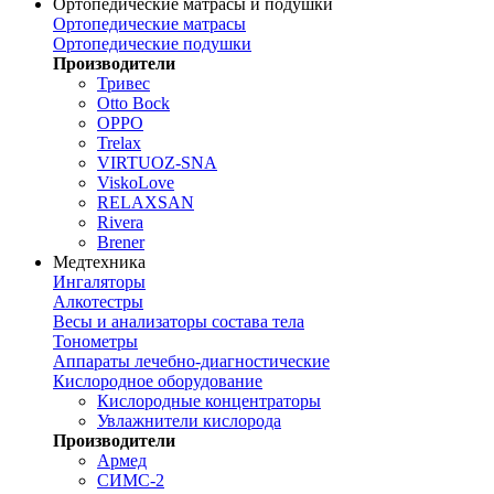
Ортопедические матрасы и подушки
Ортопедические матрасы
Ортопедические подушки
Производители
Тривес
Otto Bock
OPPO
Trelax
VIRTUOZ-SNA
ViskoLove
RELAXSAN
Rivera
Brener
Медтехника
Ингаляторы
Алкотестры
Весы и анализаторы состава тела
Тонометры
Аппараты лечебно-диагностические
Кислородное оборудование
Кислородные концентраторы
Увлажнители кислорода
Производители
Армед
СИМС-2