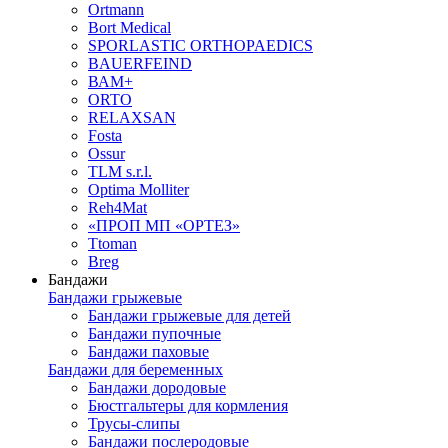
Ortmann
Bort Medical
SPORLASTIC ORTHOPAEDICS
BAUERFEIND
ВАМ+
ORTO
RELAXSAN
Fosta
Ossur
TLM s.r.l.
Optima Molliter
Reh4Mat
«ПРОП МП «ОРТЕЗ»
Ttoman
Breg
Бандажи
Бандажи грыжевые
Бандажи грыжевые для детей
Бандажи пупочные
Бандажи паховые
Бандажи для беременных
Бандажи дородовые
Бюстгальтеры для кормления
Трусы-слипы
Бандажи послеродовые