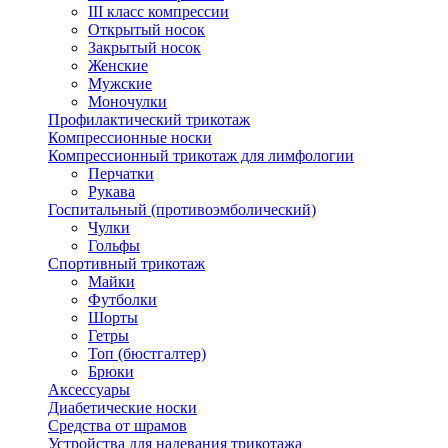
III класс компрессии
Открытый носок
Закрытый носок
Женские
Мужские
Моночулки
Профилактический трикотаж
Компрессионные носки
Компрессионный трикотаж для лимфологии
Перчатки
Рукава
Госпитальный (противоэмболический)
Чулки
Гольфы
Спортивный трикотаж
Майки
Футболки
Шорты
Гетры
Топ (бюстгалтер)
Брюки
Аксессуары
Диабетические носки
Средства от шрамов
Устройства для надевания трикотажа