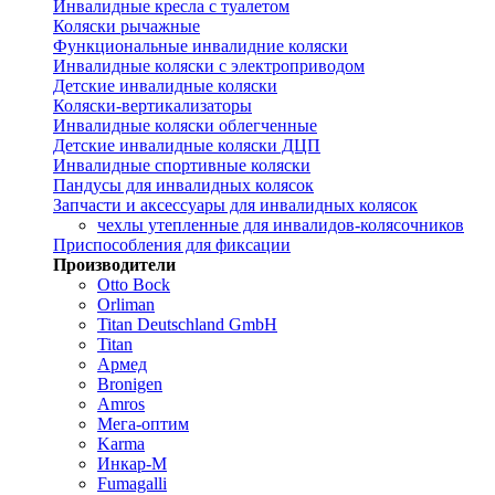
Инвалидные кресла с туалетом
Коляски рычажные
Функциональные инвалидние коляски
Инвалидные коляски с электроприводом
Детские инвалидные коляски
Коляски-вертикализаторы
Инвалидные коляски облегченные
Детские инвалидные коляски ДЦП
Инвалидные спортивные коляски
Пандусы для инвалидных колясок
Запчасти и аксессуары для инвалидных колясок
чехлы утепленные для инвалидов-колясочников
Приспособления для фиксации
Производители
Otto Bock
Orliman
Titan Deutschland GmbH
Titan
Армед
Bronigen
Amros
Мега-оптим
Karma
Инкар-М
Fumagalli