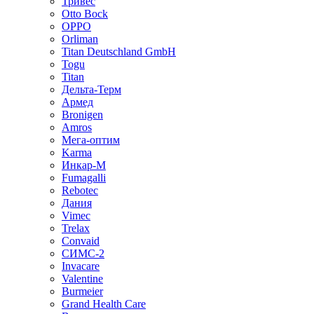
Тривес
Otto Bock
OPPO
Orliman
Titan Deutschland GmbH
Togu
Titan
Дельта-Терм
Армед
Bronigen
Amros
Мега-оптим
Karma
Инкар-М
Fumagalli
Rebotec
Дания
Vimec
Trelax
Convaid
СИМС-2
Invacare
Valentine
Burmeier
Grand Health Care