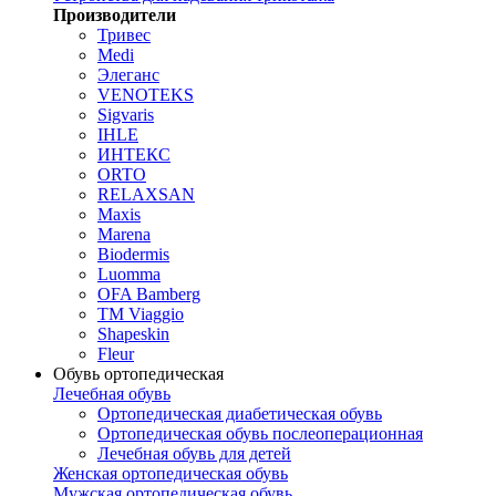
Производители
Тривес
Medi
Элеганс
VENOTEKS
Sigvaris
IHLE
ИНТЕКС
ORTO
RELAXSAN
Maxis
Marena
Biodermis
Luomma
OFA Bamberg
TM Viaggio
Shapeskin
Fleur
Обувь ортопедическая
Лечебная обувь
Ортопедическая диабетическая обувь
Ортопедическая обувь послеоперационная
Лечебная обувь для детей
Женская ортопедическая обувь
Мужская ортопедическая обувь