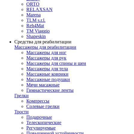
ORTO
RELAXSAN
Marena
TLM s.r.l.
Reh4Mat
TM Viaggio
Shapeskin
Средства для реабилитации
Массажеры для реабилитации
Массажеры для ног
Массажеры для рук
Массажеры для спины и шеи
Массажеры для тела
Массажные коврики
Массажные подушки
Мячи масажные
Гимнастические ленты
Грелки
Компрессы
Солевые грелки
Трости
Подарочные
Телескопические
Регулируемые
Повышенной устойчивости