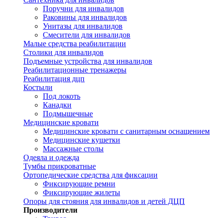
Поручни для инвалидов
Раковины для инвалидов
Унитазы для инвалидов
Смесители для инвалидов
Малые средства реабилитации
Столики для инвалидов
Подъемные устройства для инвалидов
Реабилитационные тренажеры
Реабилитация дцп
Костыли
Под локоть
Канадки
Подмышечные
Медицинские кровати
Медицинские кровати с санитарным оснащением
Медицинские кушетки
Массажные столы
Одеяла и одежда
Тумбы прикроватные
Ортопедические средства для фиксации
Фиксирующие ремни
Фиксирующие жилеты
Опоры для стояния для инвалидов и детей ДЦП
Производители