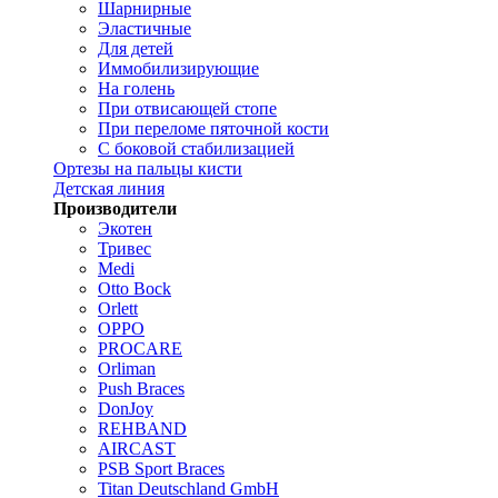
Шарнирные
Эластичные
Для детей
Иммобилизирующие
На голень
При отвисающей стопе
При переломе пяточной кости
С боковой стабилизацией
Ортезы на пальцы кисти
Детская линия
Производители
Экотен
Тривес
Medi
Otto Bock
Orlett
OPPO
PROCARE
Orliman
Push Braces
DonJoy
REHBAND
AIRCAST
PSB Sport Braces
Titan Deutschland GmbH