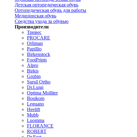
Детская ортопедическая обувь
Ортопедическая обувь для работы
Медицинская обувь
Средства ухода за обувью
Производители
Тривес
PROCARE
Orliman
Papillio
Birkenstock
FootPrints
Alpro
Birkis
Grubin
Sursil Ortho
Dr.Luigi
Optima Molliter
Bosikom
Leguano
Heelift
Mubb
Luomma
FLORANCE
ROBERT
Dr.Feet