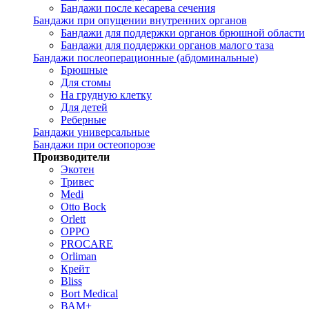
Бандажи после кесарева сечения
Бандажи при опущении внутренних органов
Бандажи для поддержки органов брюшной области
Бандажи для поддержки органов малого таза
Бандажи послеоперационные (абдоминальные)
Брюшные
Для стомы
На грудную клетку
Для детей
Реберные
Бандажи универсальные
Бандажи при остеопорозе
Производители
Экотен
Тривес
Medi
Otto Bock
Orlett
OPPO
PROCARE
Orliman
Крейт
Bliss
Bort Medical
ВАМ+