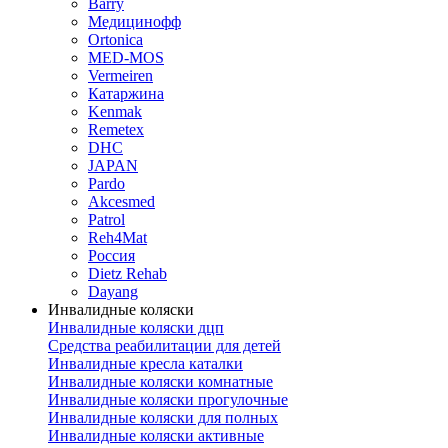
Barry
Медицинофф
Ortonica
MED-MOS
Vermeiren
Катаржина
Kenmak
Remetex
DHC
JAPAN
Pardo
Akcesmed
Patrol
Reh4Mat
Россия
Dietz Rehab
Dayang
Инвалидные коляски
Инвалидные коляски дцп
Средства реабилитации для детей
Инвалидные кресла каталки
Инвалидные коляски комнатные
Инвалидные коляски прогулочные
Инвалидные коляски для полных
Инвалидные коляски активные