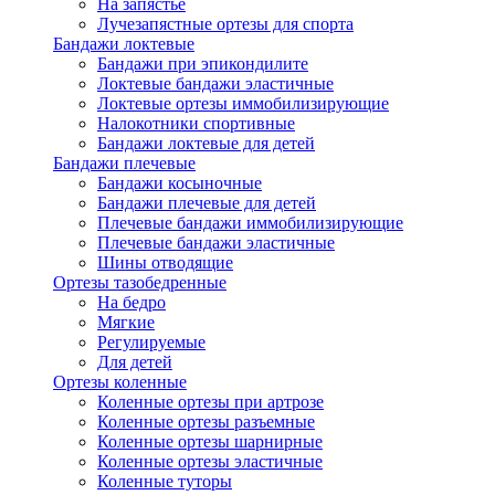
На запястье
Лучезапястные ортезы для спорта
Бандажи локтевые
Бандажи при эпикондилите
Локтевые бандажи эластичные
Локтевые ортезы иммобилизирующие
Налокотники спортивные
Бандажи локтевые для детей
Бандажи плечевые
Бандажи косыночные
Бандажи плечевые для детей
Плечевые бандажи иммобилизирующие
Плечевые бандажи эластичные
Шины отводящие
Ортезы тазобедренные
На бедро
Мягкие
Регулируемые
Для детей
Ортезы коленные
Коленные ортезы при артрозе
Коленные ортезы разъемные
Коленные ортезы шарнирные
Коленные ортезы эластичные
Коленные туторы