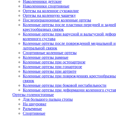
Наколенники детские
Наколенники спортивные
Ортезы на коленное сухожилие
Ортезы на коленную чашечку
Послеоперационные коленные ортезы
Коленные ортезы после пластики передней и задне
крестообразных связок
Коленные ортезы при варусной и вальгусной дефо
коленного сустава
Коленные ортезы после повреждений медиальной и
латеральной связок
Спортивные коленные ортезы
Коленные ортезы рамные
Коленные ортезы при остеоартрозе
Коленные ортезы при гонартрозе
Коленные ортезы при артрите
Коленные ортезы при повреждениях крестообразны
связок
Коленные ортезы при боковой нестабильности
Коленные ортезы при деформации коленного суста
Ортезы голеностопные
Для большого пальца стопы
На шнуровке
Разъемные
Спортивные