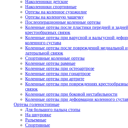
Наколенники детские
Наколенники спортивные
Ортезы на коленное сухожилие
Ортезы на коленную чашечку
Послеоперационные коленные ортезы
Коленные ортезы после пластики передней и задне
крестообразных связок
Коленные ортезы при варусной и вальгусной дефо
коленного сустава
Коленные ортезы после повреждений медиальной и
латеральной связок
Спортивные коленные ортезы
Коленные ортезы рамные
Коленные ортезы при остеоартрозе
Коленные ортезы при гонартрозе
Коленные ортезы при артрите
Коленные ортезы при повреждениях крестообразны
связок
Коленные ортезы при боковой нестабильности
Коленные ортезы при деформации коленного суста
Ортезы голеностопные
Для большого пальца стопы
На шнуровке
Разъемные
Спортивные