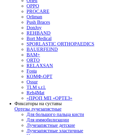
Orlett
OPPO
PROCARE
Orliman
Push Braces
DonJoy
REHBAND
Bort Medical
SPORLASTIC ORTHOPAEDICS
BAUERFEIND
ВАМ+
ORTO
RELAXSAN
Fosta
КОМФ-ОРТ
Ossur
TLM s.r.l.
Reh4Mat
«ПРОП МП «ОРТЕЗ»
Фиксаторы на суставы
Ортезы лучезапястные
Для большого пальца кисти
Для иммобилизации
Лучезапястные детские
Лучезапястные эластичные