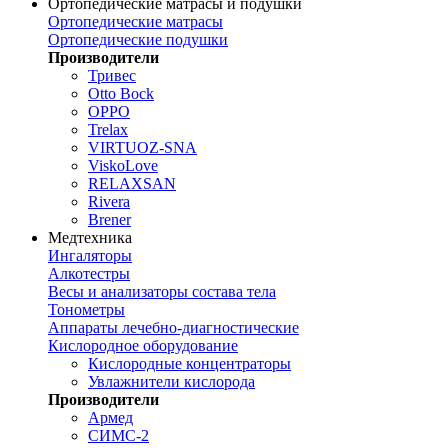
Ортопедические матрасы и подушки
Ортопедические матрасы
Ортопедические подушки
Производители
Тривес
Otto Bock
OPPO
Trelax
VIRTUOZ-SNA
ViskoLove
RELAXSAN
Rivera
Brener
Медтехника
Ингаляторы
Алкотестры
Весы и анализаторы состава тела
Тонометры
Аппараты лечебно-диагностические
Кислородное оборудование
Кислородные концентраторы
Увлажнители кислорода
Производители
Армед
СИМС-2