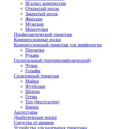
III класс компрессии
Открытый носок
Закрытый носок
Женские
Мужские
Моночулки
Профилактический трикотаж
Компрессионные носки
Компрессионный трикотаж для лимфологии
Перчатки
Рукава
Госпитальный (противоэмболический)
Чулки
Гольфы
Спортивный трикотаж
Майки
Футболки
Шорты
Гетры
Топ (бюстгалтер)
Брюки
Аксессуары
Диабетические носки
Средства от шрамов
Устройства для надевания трикотажа