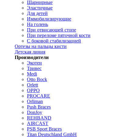
Шарнирные
Эластичные
Для детей
Иммобилизирующие
На голень
При отвисающей стопе
При переломе пяточной кости
С боковой стабилизацией
Ортезы на пальцы кисти
Детская линия
Производители
Экотен
Тривес
Medi
Otto Bock
Orlett
OPPO
PROCARE
Orliman
Push Braces
DonJoy
REHBAND
AIRCAST
PSB Sport Braces
Titan Deutschland GmbH