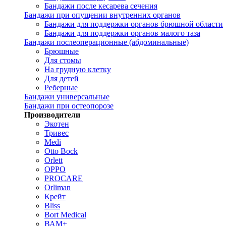
Бандажи после кесарева сечения
Бандажи при опущении внутренних органов
Бандажи для поддержки органов брюшной области
Бандажи для поддержки органов малого таза
Бандажи послеоперационные (абдоминальные)
Брюшные
Для стомы
На грудную клетку
Для детей
Реберные
Бандажи универсальные
Бандажи при остеопорозе
Производители
Экотен
Тривес
Medi
Otto Bock
Orlett
OPPO
PROCARE
Orliman
Крейт
Bliss
Bort Medical
ВАМ+