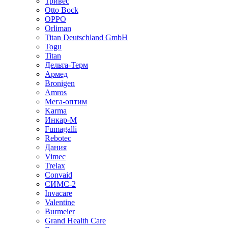
Тривес
Otto Bock
OPPO
Orliman
Titan Deutschland GmbH
Togu
Titan
Дельта-Терм
Армед
Bronigen
Amros
Мега-оптим
Karma
Инкар-М
Fumagalli
Rebotec
Дания
Vimec
Trelax
Convaid
СИМС-2
Invacare
Valentine
Burmeier
Grand Health Care