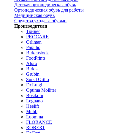
Детская ортопедическая обувь
Ортопедическая обувь для работы
Медицинская обувь
Средства ухода за обувью
Производители
Тривес
PROCARE
Orliman
Papillio
Birkenstock
FootPrints
Alpro
Birkis
Grubin
Sursil Ortho
Dr.Luigi
Optima Molliter
Bosikom
Leguano
Heelift
Mubb
Luomma
FLORANCE
ROBERT
Dr.Feet