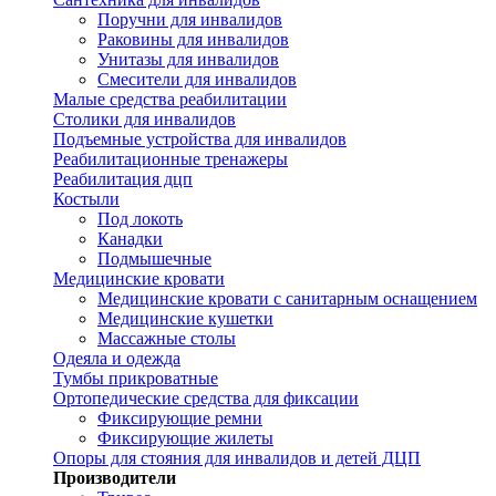
Поручни для инвалидов
Раковины для инвалидов
Унитазы для инвалидов
Смесители для инвалидов
Малые средства реабилитации
Столики для инвалидов
Подъемные устройства для инвалидов
Реабилитационные тренажеры
Реабилитация дцп
Костыли
Под локоть
Канадки
Подмышечные
Медицинские кровати
Медицинские кровати с санитарным оснащением
Медицинские кушетки
Массажные столы
Одеяла и одежда
Тумбы прикроватные
Ортопедические средства для фиксации
Фиксирующие ремни
Фиксирующие жилеты
Опоры для стояния для инвалидов и детей ДЦП
Производители