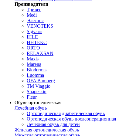
Производители
Тривес
Medi
Элеганс
VENOTEKS
Sigvaris
IHLE
ИНТЕКС
ORTO
RELAXSAN
Maxis
Marena
Biodermis
Luomma
OFA Bamberg
TM Viaggio
Shapeskin
Fleur
Обувь ортопедическая
Лечебная обувь
Ортопедическая диабетическая обувь
Ортопедическая обувь послеоперационная
Лечебная обувь для детей
Женская ортопедическая обувь
Мужская ортопедическая обувь