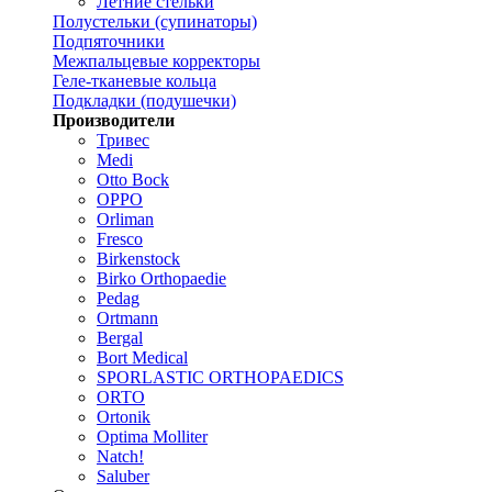
Летние стельки
Полустельки (супинаторы)
Подпяточники
Межпальцевые корректоры
Геле-тканевые кольца
Подкладки (подушечки)
Производители
Тривес
Medi
Otto Bock
OPPO
Orliman
Fresco
Birkenstock
Birko Orthopaedie
Pedag
Ortmann
Bergal
Bort Medical
SPORLASTIC ORTHOPAEDICS
ORTO
Ortonik
Optima Molliter
Natch!
Saluber