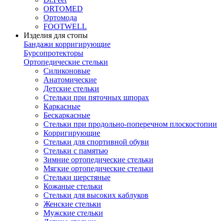
ORTOMED
Ортомода
FOOTWELL
Изделия для стопы
Бандажи корригирующие
Бурсопротекторы
Ортопедические стельки
Силиконовые
Анатомические
Детские стельки
Стельки при пяточных шпорах
Каркасные
Бескаркасные
Стельки при продольно-поперечном плоскостопии
Корригирующие
Стельки для спортивной обуви
Стельки с памятью
Зимние ортопедические стельки
Мягкие ортопедические стельки
Стельки шерстяные
Кожаные стельки
Стельки для высоких каблуков
Женские стельки
Мужские стельки