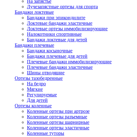
На запястье
Лучезапястные ортезы для спорта
Бандажи локтевые
Бандажи при эпикондилите
Локтевые бандажи эластичные
Локтевые ортезы иммобилизирующие
Налокотники спортивные
Бандажи локтевые для детей
Бандажи плечевые
Бандажи косыночные
Бандажи плечевые для детей
Плечевые бандажи иммобилизирующие
Плечевые бандажи эластичные
Шины отводящие
Ортезы тазобедренные
На бедро
Мягкие
Регулируемые
Для детей
Ортезы коленные
Коленные ортезы при артрозе
Коленные ортезы разъемные
Коленные ортезы шарнирные
Коленные ортезы эластичные
Коленные туторы