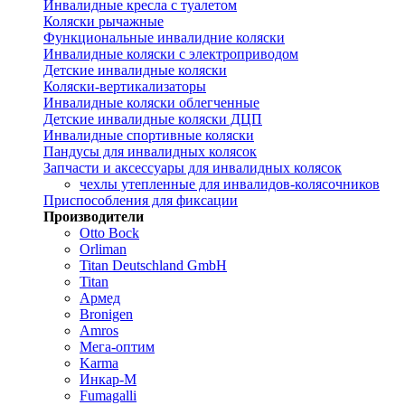
Инвалидные кресла с туалетом
Коляски рычажные
Функциональные инвалидние коляски
Инвалидные коляски с электроприводом
Детские инвалидные коляски
Коляски-вертикализаторы
Инвалидные коляски облегченные
Детские инвалидные коляски ДЦП
Инвалидные спортивные коляски
Пандусы для инвалидных колясок
Запчасти и аксессуары для инвалидных колясок
чехлы утепленные для инвалидов-колясочников
Приспособления для фиксации
Производители
Otto Bock
Orliman
Titan Deutschland GmbH
Titan
Армед
Bronigen
Amros
Мега-оптим
Karma
Инкар-М
Fumagalli