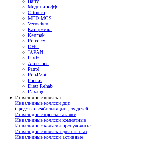
Barry
Медицинофф
Ortonica
MED-MOS
Vermeiren
Катаржина
Kenmak
Remetex
DHC
JAPAN
Pardo
Akcesmed
Patrol
Reh4Mat
Россия
Dietz Rehab
Dayang
Инвалидные коляски
Инвалидные коляски дцп
Средства реабилитации для детей
Инвалидные кресла каталки
Инвалидные коляски комнатные
Инвалидные коляски прогулочные
Инвалидные коляски для полных
Инвалидные коляски активные