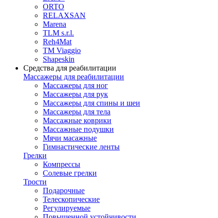
ORTO
RELAXSAN
Marena
TLM s.r.l.
Reh4Mat
TM Viaggio
Shapeskin
Средства для реабилитации
Массажеры для реабилитации
Массажеры для ног
Массажеры для рук
Массажеры для спины и шеи
Массажеры для тела
Массажные коврики
Массажные подушки
Мячи масажные
Гимнастические ленты
Грелки
Компрессы
Солевые грелки
Трости
Подарочные
Телескопические
Регулируемые
Повышенной устойчивости