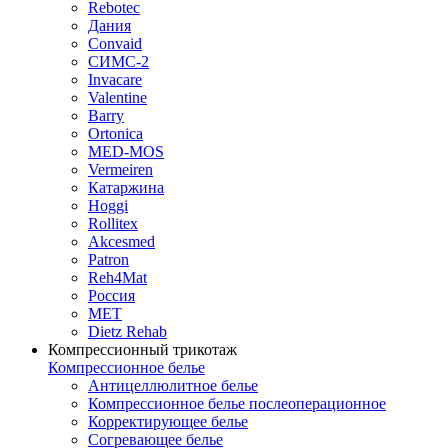
Rebotec
Дания
Convaid
СИМС-2
Invacare
Valentine
Barry
Ortonica
MED-MOS
Vermeiren
Катаржина
Hoggi
Rollitex
Akcesmed
Patron
Reh4Mat
Россия
МЕТ
Dietz Rehab
Компрессионный трикотаж
Компрессионное белье
Антицеллюлитное белье
Компрессионное белье послеоперационное
Корректирующее белье
Согревающее белье