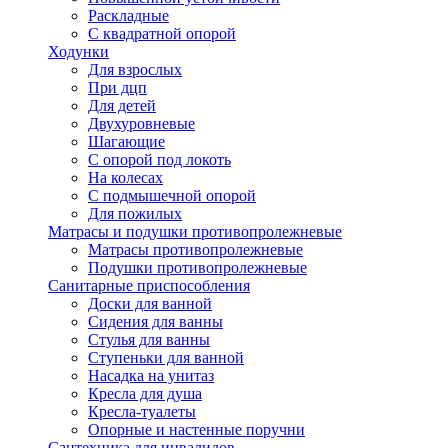
Раскладные
С квадратной опорой
Ходунки
Для взрослых
При дцп
Для детей
Двухуровневые
Шагающие
С опорой под локоть
На колесах
С подмышечной опорой
Для пожилых
Матрасы и подушки противопролежневые
Матрасы противопролежневые
Подушки противопролежневые
Санитарные приспособления
Доски для ванной
Сидения для ванны
Стулья для ванны
Ступеньки для ванной
Насадка на унитаз
Кресла для душа
Кресла-туалеты
Опорные и настенные поручни
Сантехника для инвалидов