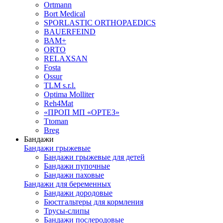
Ortmann
Bort Medical
SPORLASTIC ORTHOPAEDICS
BAUERFEIND
ВАМ+
ORTO
RELAXSAN
Fosta
Ossur
TLM s.r.l.
Optima Molliter
Reh4Mat
«ПРОП МП «ОРТЕЗ»
Ttoman
Breg
Бандажи
Бандажи грыжевые
Бандажи грыжевые для детей
Бандажи пупочные
Бандажи паховые
Бандажи для беременных
Бандажи дородовые
Бюстгальтеры для кормления
Трусы-слипы
Бандажи послеродовые