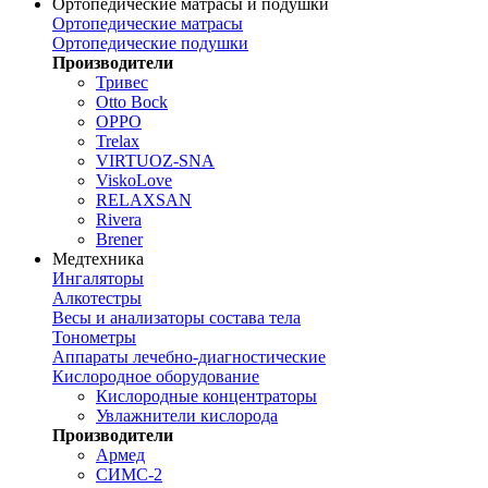
Ортопедические матрасы и подушки
Ортопедические матрасы
Ортопедические подушки
Производители
Тривес
Otto Bock
OPPO
Trelax
VIRTUOZ-SNA
ViskoLove
RELAXSAN
Rivera
Brener
Медтехника
Ингаляторы
Алкотестры
Весы и анализаторы состава тела
Тонометры
Аппараты лечебно-диагностические
Кислородное оборудование
Кислородные концентраторы
Увлажнители кислорода
Производители
Армед
СИМС-2