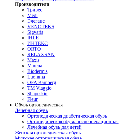
Производители
Тривес
Medi
Элеганс
VENOTEKS
Sigvaris
IHLE
ИНТЕКС
ORTO
RELAXSAN
Maxis
Marena
Biodermis
Luomma
OFA Bamberg
TM Viaggio
Shapeskin
Fleur
Обувь ортопедическая
Лечебная обувь
Ортопедическая диабетическая обувь
Ортопедическая обувь послеоперационная
Лечебная обувь для детей
Женская ортопедическая обувь
Мужская ортопедическая обувь