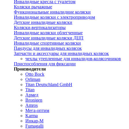
Инвалидные кресла с туалетом
Коляски рычажные
Функциональные инвалидние коляски
Инвалидные коляски с электроприводом
Детские инвалидные коляски
Коляски-вертикализаторы
Инвалидные коляски облегченные
Детские инвалидные коляски ДЦП
Инвалидные спортивные коляски
Пандусы для инвалидных колясок
Запчасти и аксессуары для инвалидных колясок
чехлы утепленные для инвалидов-колясочников
Приспособления для фиксации
Производители
Otto Bock
Orliman
Titan Deutschland GmbH
Titan
Армед
Bronigen
Amros
Мега-оптим
Karma
Инкар-М
Fumagalli