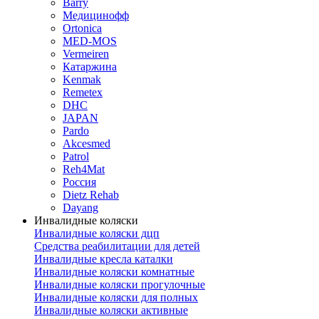
Barry
Медицинофф
Ortonica
MED-MOS
Vermeiren
Катаржина
Kenmak
Remetex
DHC
JAPAN
Pardo
Akcesmed
Patrol
Reh4Mat
Россия
Dietz Rehab
Dayang
Инвалидные коляски
Инвалидные коляски дцп
Средства реабилитации для детей
Инвалидные кресла каталки
Инвалидные коляски комнатные
Инвалидные коляски прогулочные
Инвалидные коляски для полных
Инвалидные коляски активные