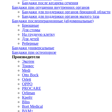
Бандажи после кесарева сечения
Бандажи при опущении внутренних органов
Бандажи для поддержки органов брюшной области
Бандажи для поддержки органов малого таза
Бандажи послеоперационные (абдоминальные)
Брюшные
Для стомы
На грудную клетку
Для детей
Реберные
Бандажи универсальные
Бандажи при остеопорозе
Производители
Экотен
Тривес
Medi
Otto Bock
Orlett
OPPO
PROCARE
Orliman
Крейт
Bliss
Bort Medical
ВАМ+