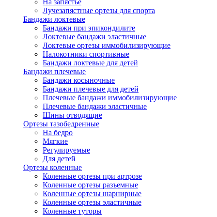
На запястье
Лучезапястные ортезы для спорта
Бандажи локтевые
Бандажи при эпикондилите
Локтевые бандажи эластичные
Локтевые ортезы иммобилизирующие
Налокотники спортивные
Бандажи локтевые для детей
Бандажи плечевые
Бандажи косыночные
Бандажи плечевые для детей
Плечевые бандажи иммобилизирующие
Плечевые бандажи эластичные
Шины отводящие
Ортезы тазобедренные
На бедро
Мягкие
Регулируемые
Для детей
Ортезы коленные
Коленные ортезы при артрозе
Коленные ортезы разъемные
Коленные ортезы шарнирные
Коленные ортезы эластичные
Коленные туторы