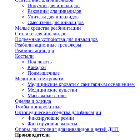
Поручни для инвалидов
Раковины для инвалидов
Унитазы для инвалидов
Смесители для инвалидов
Малые средства реабилитации
Столики для инвалидов
Подъемные устройства для инвалидов
Реабилитационные тренажеры
Реабилитация дцп
Костыли
Под локоть
Канадки
Подмышечные
Медицинские кровати
Медицинские кровати с санитарным оснащением
Медицинские кушетки
Массажные столы
Одеяла и одежда
Тумбы прикроватные
Ортопедические средства для фиксации
Фиксирующие ремни
Фиксирующие жилеты
Опоры для стояния для инвалидов и детей ДЦП
Производители