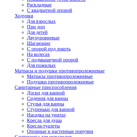
Раскладные
С квадратной опорой
Ходунки
Для взрослых
При дцп
Для детей
Двухуровневые
Шагающие
С опорой под локоть
На колесах
С подмышечной опорой
Для пожилых
Матрасы и подушки противопролежневые
Матрасы противопролежневые
Подушки противопролежневые
Санитарные приспособления
Доски для ванной
Сидения для ванны
Стулья для ванны
Ступеньки для ванной
Насадка на унитаз
Кресла для душа
Кресла-туалеты
Опорные и настенные поручни
Сантехника для инвалидов