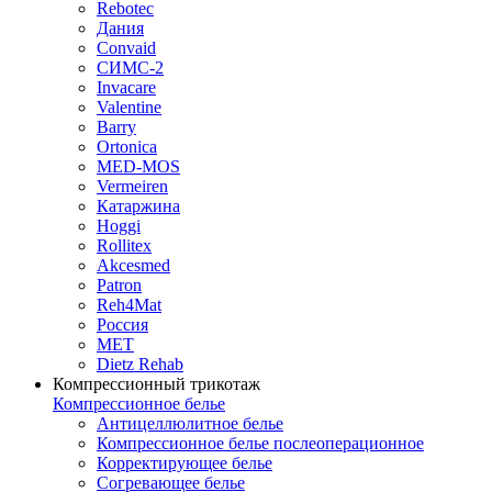
Rebotec
Дания
Convaid
СИМС-2
Invacare
Valentine
Barry
Ortonica
MED-MOS
Vermeiren
Катаржина
Hoggi
Rollitex
Akcesmed
Patron
Reh4Mat
Россия
МЕТ
Dietz Rehab
Компрессионный трикотаж
Компрессионное белье
Антицеллюлитное белье
Компрессионное белье послеоперационное
Корректирующее белье
Согревающее белье