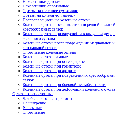
Наколенники детские
Наколенники спортивные
Ортезы на коленное сухожилие
Ортезы на коленную чашечку
Послеоперационные коленные ортезы
Коленные ортезы после пластики передней и задне
крестообразных связок
Коленные ортезы при варусной и вальгусной дефо
коленного сустава
Коленные ортезы после повреждений медиальной и
латеральной связок
Спортивные коленные ортезы
Коленные ортезы рамные
Коленные ортезы при остеоартрозе
Коленные ортезы при гонартрозе
Коленные ортезы при артрите
Коленные ортезы при повреждениях крестообразны
связок
Коленные ортезы при боковой нестабильности
Коленные ортезы при деформации коленного суста
Ортезы голеностопные
Для большого пальца стопы
На шнуровке
Разъемные
Спортивные