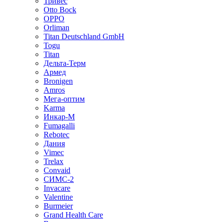
Тривес
Otto Bock
OPPO
Orliman
Titan Deutschland GmbH
Togu
Titan
Дельта-Терм
Армед
Bronigen
Amros
Мега-оптим
Karma
Инкар-М
Fumagalli
Rebotec
Дания
Vimec
Trelax
Convaid
СИМС-2
Invacare
Valentine
Burmeier
Grand Health Care