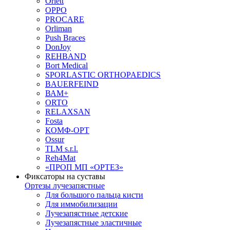
Orlett
OPPO
PROCARE
Orliman
Push Braces
DonJoy
REHBAND
Bort Medical
SPORLASTIC ORTHOPAEDICS
BAUERFEIND
ВАМ+
ORTO
RELAXSAN
Fosta
КОМФ-ОРТ
Ossur
TLM s.r.l.
Reh4Mat
«ПРОП МП «ОРТЕЗ»
Фиксаторы на суставы
Ортезы лучезапястные
Для большого пальца кисти
Для иммобилизации
Лучезапястные детские
Лучезапястные эластичные