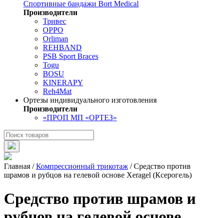
Спортивные бандажи Bort Medical
Производители
Тривес
OPPO
Orliman
REHBAND
PSB Sport Braces
Togu
BOSU
KINERAPY
Reh4Mat
Ортезы индивидуального изготовления
Производители
«ПРОП МП «ОРТЕЗ»
Главная
/
Компрессионный трикотаж
/
Средство против
шрамов и рубцов на гелевой основе Xeragel (Ксерогель)
Средство против шрамов и
рубцов на гелевой основе