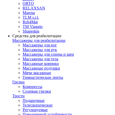
ORTO
RELAXSAN
Marena
TLM s.r.l.
Reh4Mat
TM Viaggio
Shapeskin
Средства для реабилитации
Массажеры для реабилитации
Массажеры для ног
Массажеры для рук
Массажеры для спины и шеи
Массажеры для тела
Массажные коврики
Массажные подушки
Мячи масажные
Гимнастические ленты
Грелки
Компрессы
Солевые грелки
Трости
Подарочные
Телескопические
Регулируемые
Повышенной устойчивости