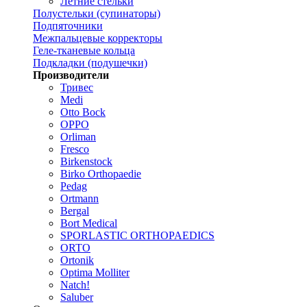
Летние стельки
Полустельки (супинаторы)
Подпяточники
Межпальцевые корректоры
Геле-тканевые кольца
Подкладки (подушечки)
Производители
Тривес
Medi
Otto Bock
OPPO
Orliman
Fresco
Birkenstock
Birko Orthopaedie
Pedag
Ortmann
Bergal
Bort Medical
SPORLASTIC ORTHOPAEDICS
ORTO
Ortonik
Optima Molliter
Natch!
Saluber