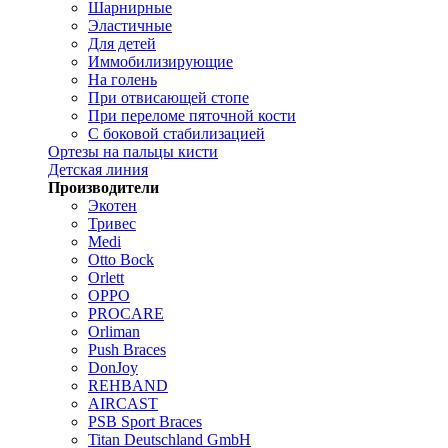
Шарнирные
Эластичные
Для детей
Иммобилизирующие
На голень
При отвисающей стопе
При переломе пяточной кости
С боковой стабилизацией
Ортезы на пальцы кисти
Детская линия
Производители
Экотен
Тривес
Medi
Otto Bock
Orlett
OPPO
PROCARE
Orliman
Push Braces
DonJoy
REHBAND
AIRCAST
PSB Sport Braces
Titan Deutschland GmbH