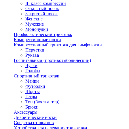
III класс компрессии
Открытый носок
Закрытый носок
Женские
Мужские
Моночулки
Профилактический трикотаж
Компрессионные носки
Компрессионный трикотаж для лимфологии
Перчатки
Рукава
Госпитальный (противоэмболический)
Чулки
Гольфы
Спортивный трикотаж
Майки
Футболки
Шорты
Гетры
Топ (бюстгалтер)
Брюки
Аксессуары
Диабетические носки
Средства от шрамов
Устройства для надевания трикотажа