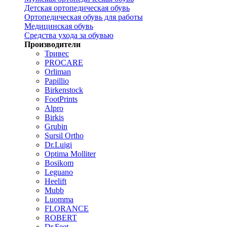
Детская ортопедическая обувь
Ортопедическая обувь для работы
Медицинская обувь
Средства ухода за обувью
Производители
Тривес
PROCARE
Orliman
Papillio
Birkenstock
FootPrints
Alpro
Birkis
Grubin
Sursil Ortho
Dr.Luigi
Optima Molliter
Bosikom
Leguano
Heelift
Mubb
Luomma
FLORANCE
ROBERT
Dr.Feet