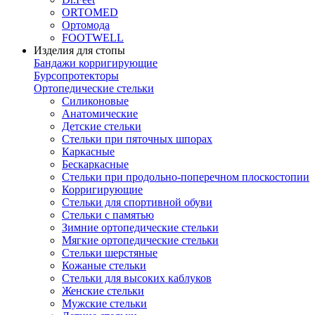
ORTOMED
Ортомода
FOOTWELL
Изделия для стопы
Бандажи корригирующие
Бурсопротекторы
Ортопедические стельки
Силиконовые
Анатомические
Детские стельки
Стельки при пяточных шпорах
Каркасные
Бескаркасные
Стельки при продольно-поперечном плоскостопии
Корригирующие
Стельки для спортивной обуви
Стельки с памятью
Зимние ортопедические стельки
Мягкие ортопедические стельки
Стельки шерстяные
Кожаные стельки
Стельки для высоких каблуков
Женские стельки
Мужские стельки