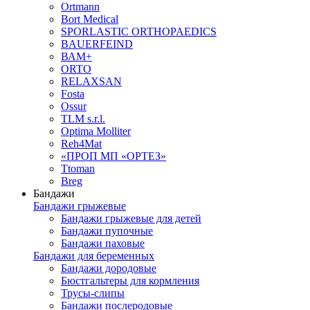
Ortmann
Bort Medical
SPORLASTIC ORTHOPAEDICS
BAUERFEIND
ВАМ+
ORTO
RELAXSAN
Fosta
Ossur
TLM s.r.l.
Optima Molliter
Reh4Mat
«ПРОП МП «ОРТЕЗ»
Ttoman
Breg
Бандажи
Бандажи грыжевые
Бандажи грыжевые для детей
Бандажи пупочные
Бандажи паховые
Бандажи для беременных
Бандажи дородовые
Бюстгальтеры для кормления
Трусы-слипы
Бандажи послеродовые