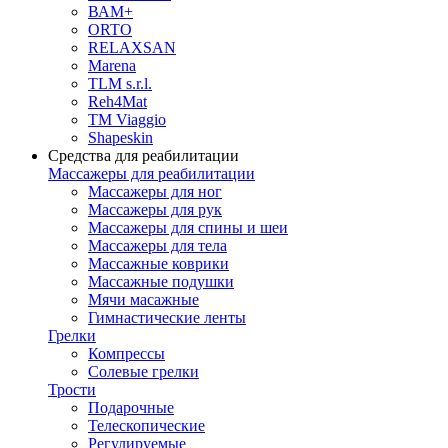
ВАМ+
ORTO
RELAXSAN
Marena
TLM s.r.l.
Reh4Mat
TM Viaggio
Shapeskin
Средства для реабилитации
Массажеры для реабилитации
Массажеры для ног
Массажеры для рук
Массажеры для спины и шеи
Массажеры для тела
Массажные коврики
Массажные подушки
Мячи масажные
Гимнастические ленты
Грелки
Компрессы
Солевые грелки
Трости
Подарочные
Телескопические
Регулируемые