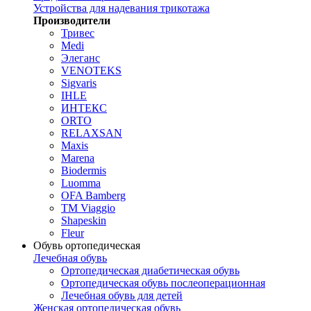
Устройства для надевания трикотажа
Производители
Тривес
Medi
Элеганс
VENOTEKS
Sigvaris
IHLE
ИНТЕКС
ORTO
RELAXSAN
Maxis
Marena
Biodermis
Luomma
OFA Bamberg
TM Viaggio
Shapeskin
Fleur
Обувь ортопедическая
Лечебная обувь
Ортопедическая диабетическая обувь
Ортопедическая обувь послеоперационная
Лечебная обувь для детей
Женская ортопедическая обувь