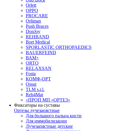
Orlett
OPPO
PROCARE
Orliman
Push Braces
DonJoy
REHBAND
Bort Medical
SPORLASTIC ORTHOPAEDICS
BAUERFEIND
ВАМ+
ORTO
RELAXSAN
Fosta
КОМФ-ОРТ
Ossur
TLM s.r.l.
Reh4Mat
«ПРОП МП «ОРТЕЗ»
Фиксаторы на суставы
Ортезы лучезапястные
Для большого пальца кисти
Для иммобилизации
Лучезапястные детские