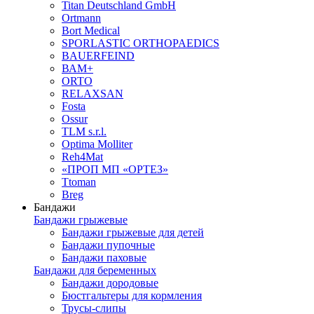
Titan Deutschland GmbH
Ortmann
Bort Medical
SPORLASTIC ORTHOPAEDICS
BAUERFEIND
ВАМ+
ORTO
RELAXSAN
Fosta
Ossur
TLM s.r.l.
Optima Molliter
Reh4Mat
«ПРОП МП «ОРТЕЗ»
Ttoman
Breg
Бандажи
Бандажи грыжевые
Бандажи грыжевые для детей
Бандажи пупочные
Бандажи паховые
Бандажи для беременных
Бандажи дородовые
Бюстгальтеры для кормления
Трусы-слипы