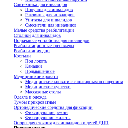
Сантехника для инвалидов
Поручни для инвалидов
Раковины для инвалидов
Унитазы для инвалидов
Смесители для инвалидов
Малые средства реабилитации
Столики для инвалидов
Подъемные устройства для инвалидов
Реабилитационные тренажеры
Реабилитация дцп
Костыли
Под локоть
Канадки
Подмышечные
Медицинские кровати
Медицинские кровати с санитарным оснащением
Медицинские кушетки
Массажные столы
Одеяла и одежда
Тумбы прикроватные
Ортопедические средства для фиксации
Фиксирующие ремни
Фиксирующие жилеты
Опоры для стояния для инвалидов и детей ДЦП
Производители