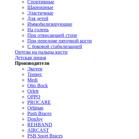
Спортивные
Шарнирные
Эластичные
Для детей
Иммобилизирующие
На голень
При отвисающей стопе
При переломе пяточной кости
С боковой стабилизацией
Ортезы на пальцы кисти
Детская линия
Производители
Экотен
Тривес
Medi
Otto Bock
Orlett
OPPO
PROCARE
Orliman
Push Braces
DonJoy
REHBAND
AIRCAST
PSB Sport Braces