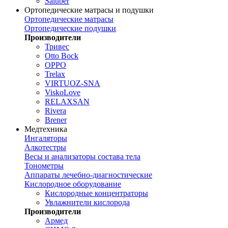
Saluber
Ортопедические матрасы и подушки
Ортопедические матрасы
Ортопедические подушки
Производители
Тривес
Otto Bock
OPPO
Trelax
VIRTUOZ-SNA
ViskoLove
RELAXSAN
Rivera
Brener
Медтехника
Ингаляторы
Алкотестры
Весы и анализаторы состава тела
Тонометры
Аппараты лечебно-диагностические
Кислородное оборудование
Кислородные концентраторы
Увлажнители кислорода
Производители
Армед