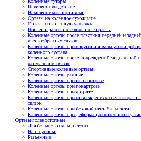
Коленные туторы
Наколенники детские
Наколенники спортивные
Ортезы на коленное сухожилие
Ортезы на коленную чашечку
Послеоперационные коленные ортезы
Коленные ортезы после пластики передней и задне
крестообразных связок
Коленные ортезы при варусной и вальгусной дефо
коленного сустава
Коленные ортезы после повреждений медиальной и
латеральной связок
Спортивные коленные ортезы
Коленные ортезы рамные
Коленные ортезы при остеоартрозе
Коленные ортезы при гонартрозе
Коленные ортезы при артрите
Коленные ортезы при повреждениях крестообразны
связок
Коленные ортезы при боковой нестабильности
Коленные ортезы при деформации коленного суста
Ортезы голеностопные
Для большого пальца стопы
На шнуровке
Разъемные