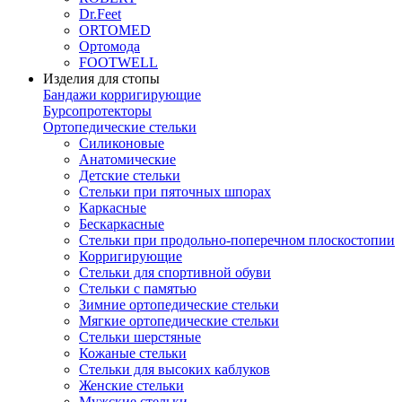
Dr.Feet
ORTOMED
Ортомода
FOOTWELL
Изделия для стопы
Бандажи корригирующие
Бурсопротекторы
Ортопедические стельки
Силиконовые
Анатомические
Детские стельки
Стельки при пяточных шпорах
Каркасные
Бескаркасные
Стельки при продольно-поперечном плоскостопии
Корригирующие
Стельки для спортивной обуви
Стельки с памятью
Зимние ортопедические стельки
Мягкие ортопедические стельки
Стельки шерстяные
Кожаные стельки
Стельки для высоких каблуков
Женские стельки
Мужские стельки