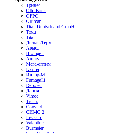
Тривес
Otto Bock
OPPO
Orliman
Titan Deutschland GmbH
Togu
Titan
Дельта-Терм
Армед
Bronigen
Amros
Мега-оптим
Karma
Инкар-М
Fumagalli
Rebotec
Дания
Vimec
Trelax
Convaid
СИМС-2
Invacare
Valentine
Burmeier