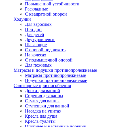
Повышенной устойчивости
Раскладные
С квадратной опорой
Ходунки
Для взрослых
При дцп
Для детей
Двухуровневые
Шагающие
С опорой под локоть
На колесах
С подмышечной опорой
Для пожилых
Матрасы и подушки противопролежневые
Матрасы противопролежневые
Подушки противопролежневые
Санитарные приспособления
Доски для ванной
Сидения для ванны
Стулья для ванны
Ступеньки для ванной
Насадка на унитаз
Кресла для душа
Кресла-туалеты
Опорные и настенные поручни