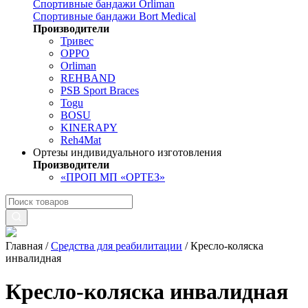
Спортивные бандажи Orliman
Спортивные бандажи Bort Medical
Производители
Тривес
OPPO
Orliman
REHBAND
PSB Sport Braces
Togu
BOSU
KINERAPY
Reh4Mat
Ортезы индивидуального изготовления
Производители
«ПРОП МП «ОРТЕЗ»
Главная
/
Средства для реабилитации
/
Кресло-коляска
инвалидная
Кресло-коляска инвалидная