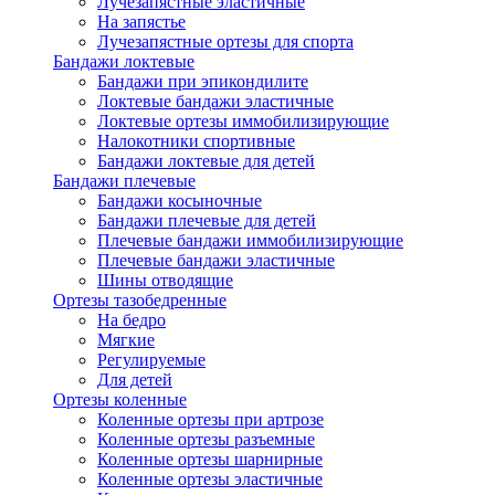
Лучезапястные эластичные
На запястье
Лучезапястные ортезы для спорта
Бандажи локтевые
Бандажи при эпикондилите
Локтевые бандажи эластичные
Локтевые ортезы иммобилизирующие
Налокотники спортивные
Бандажи локтевые для детей
Бандажи плечевые
Бандажи косыночные
Бандажи плечевые для детей
Плечевые бандажи иммобилизирующие
Плечевые бандажи эластичные
Шины отводящие
Ортезы тазобедренные
На бедро
Мягкие
Регулируемые
Для детей
Ортезы коленные
Коленные ортезы при артрозе
Коленные ортезы разъемные
Коленные ортезы шарнирные
Коленные ортезы эластичные