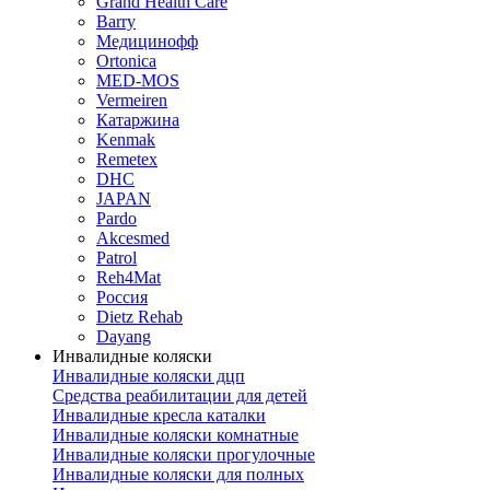
Grand Health Care
Barry
Медицинофф
Ortonica
MED-MOS
Vermeiren
Катаржина
Kenmak
Remetex
DHC
JAPAN
Pardo
Akcesmed
Patrol
Reh4Mat
Россия
Dietz Rehab
Dayang
Инвалидные коляски
Инвалидные коляски дцп
Средства реабилитации для детей
Инвалидные кресла каталки
Инвалидные коляски комнатные
Инвалидные коляски прогулочные
Инвалидные коляски для полных