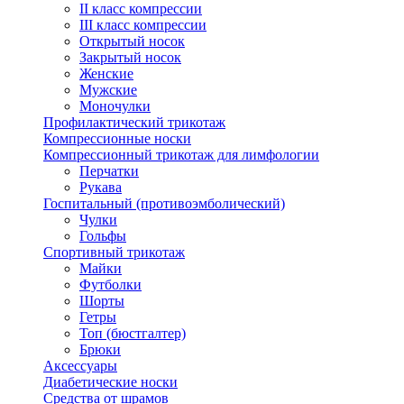
II класс компрессии
III класс компрессии
Открытый носок
Закрытый носок
Женские
Мужские
Моночулки
Профилактический трикотаж
Компрессионные носки
Компрессионный трикотаж для лимфологии
Перчатки
Рукава
Госпитальный (противоэмболический)
Чулки
Гольфы
Спортивный трикотаж
Майки
Футболки
Шорты
Гетры
Топ (бюстгалтер)
Брюки
Аксессуары
Диабетические носки
Средства от шрамов