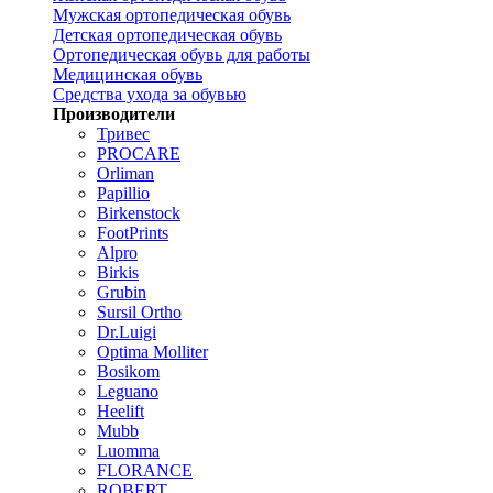
Мужская ортопедическая обувь
Детская ортопедическая обувь
Ортопедическая обувь для работы
Медицинская обувь
Средства ухода за обувью
Производители
Тривес
PROCARE
Orliman
Papillio
Birkenstock
FootPrints
Alpro
Birkis
Grubin
Sursil Ortho
Dr.Luigi
Optima Molliter
Bosikom
Leguano
Heelift
Mubb
Luomma
FLORANCE
ROBERT