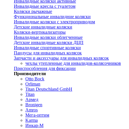
Инвалидные коляски активные
Инвалидные кресла с туалетом
Коляски рычажные
Функциональные инвалидние коляски
Инвалидные коляски с электроприводом
Детские инвалидные коляски
Коляски-вертикализаторы
Инвалидные коляски облегченные
Детские инвалидные коляски ДЦП
Инвалидные спортивные коляски
Пандусы для инвалидных колясок
Запчасти и аксессуары для инвалидных колясок
чехлы утепленные для инвалидов-колясочников
Приспособления для фиксации
Производители
Otto Bock
Orliman
Titan Deutschland GmbH
Titan
Армед
Bronigen
Amros
Мега-оптим
Karma
Инкар-М