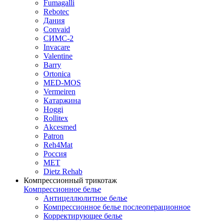
Fumagalli
Rebotec
Дания
Convaid
СИМС-2
Invacare
Valentine
Barry
Ortonica
MED-MOS
Vermeiren
Катаржина
Hoggi
Rollitex
Akcesmed
Patron
Reh4Mat
Россия
МЕТ
Dietz Rehab
Компрессионный трикотаж
Компрессионное белье
Антицеллюлитное белье
Компрессионное белье послеоперационное
Корректирующее белье