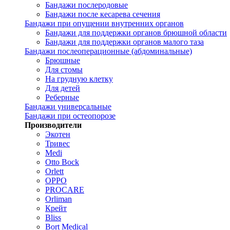
Бандажи послеродовые
Бандажи после кесарева сечения
Бандажи при опущении внутренних органов
Бандажи для поддержки органов брюшной области
Бандажи для поддержки органов малого таза
Бандажи послеоперационные (абдоминальные)
Брюшные
Для стомы
На грудную клетку
Для детей
Реберные
Бандажи универсальные
Бандажи при остеопорозе
Производители
Экотен
Тривес
Medi
Otto Bock
Orlett
OPPO
PROCARE
Orliman
Крейт
Bliss
Bort Medical