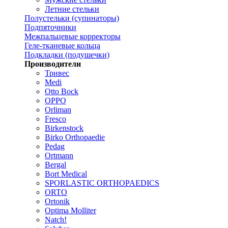
Летние стельки
Полустельки (супинаторы)
Подпяточники
Межпальцевые корректоры
Геле-тканевые кольца
Подкладки (подушечки)
Производители
Тривес
Medi
Otto Bock
OPPO
Orliman
Fresco
Birkenstock
Birko Orthopaedie
Pedag
Ortmann
Bergal
Bort Medical
SPORLASTIC ORTHOPAEDICS
ORTO
Ortonik
Optima Molliter
Natch!