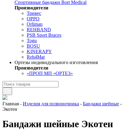
Спортивные бандажи Bort Medical
Производители
Тривес
OPPO
Orliman
REHBAND
PSB Sport Braces
Togu
BOSU
KINERAPY
Reh4Mat
Ортезы индивидуального изготовления
Производители
«ПРОП МП «ОРТЕЗ»
Главная
-
Изделия для позвоночника
-
Бандажи шейные
-
Экотен
Бандажи шейные Экотен