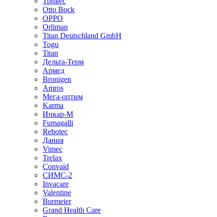
Тривес
Otto Bock
OPPO
Orliman
Titan Deutschland GmbH
Togu
Titan
Дельта-Терм
Армед
Bronigen
Amros
Мега-оптим
Karma
Инкар-М
Fumagalli
Rebotec
Дания
Vimec
Trelax
Convaid
СИМС-2
Invacare
Valentine
Burmeier
Grand Health Care