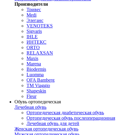
Производители
Тривес
Medi
Элеганс
VENOTEKS
Sigvaris
IHLE
ИНТЕКС
ORTO
RELAXSAN
Maxis
Marena
Biodermis
Luomma
OFA Bamberg
TM Viaggio
Shapeskin
Fleur
Обувь ортопедическая
Лечебная обувь
Ортопедическая диабетическая обувь
Ортопедическая обувь послеоперационная
Лечебная обувь для детей
Женская ортопедическая обувь
Мужская ортопедическая обувь