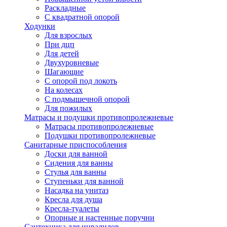
Раскладные
С квадратной опорой
Ходунки
Для взрослых
При дцп
Для детей
Двухуровневые
Шагающие
С опорой под локоть
На колесах
С подмышечной опорой
Для пожилых
Матрасы и подушки противопролежневые
Матрасы противопролежневые
Подушки противопролежневые
Санитарные приспособления
Доски для ванной
Сидения для ванны
Стулья для ванны
Ступеньки для ванной
Насадка на унитаз
Кресла для душа
Кресла-туалеты
Опорные и настенные поручни
Сантехника для инвалидов