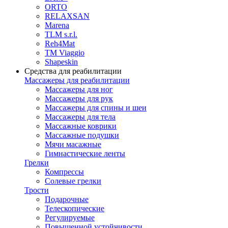
ORTO
RELAXSAN
Marena
TLM s.r.l.
Reh4Mat
TM Viaggio
Shapeskin
Средства для реабилитации
Массажеры для реабилитации
Массажеры для ног
Массажеры для рук
Массажеры для спины и шеи
Массажеры для тела
Массажные коврики
Массажные подушки
Мячи масажные
Гимнастические ленты
Грелки
Компрессы
Солевые грелки
Трости
Подарочные
Телескопические
Регулируемые
Повышенной устойчивости