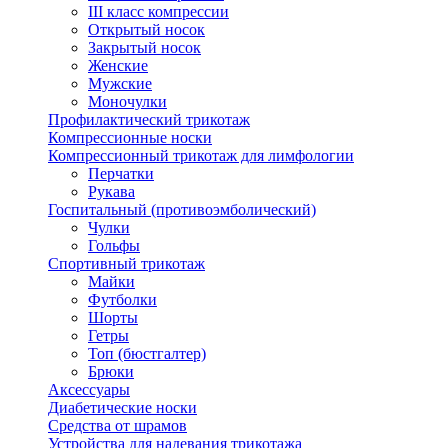
III класс компрессии
Открытый носок
Закрытый носок
Женские
Мужские
Моночулки
Профилактический трикотаж
Компрессионные носки
Компрессионный трикотаж для лимфологии
Перчатки
Рукава
Госпитальный (противоэмболический)
Чулки
Гольфы
Спортивный трикотаж
Майки
Футболки
Шорты
Гетры
Топ (бюстгалтер)
Брюки
Аксессуары
Диабетические носки
Средства от шрамов
Устройства для надевания трикотажа