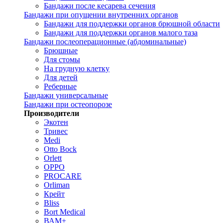
Бандажи после кесарева сечения
Бандажи при опущении внутренних органов
Бандажи для поддержки органов брюшной области
Бандажи для поддержки органов малого таза
Бандажи послеоперационные (абдоминальные)
Брюшные
Для стомы
На грудную клетку
Для детей
Реберные
Бандажи универсальные
Бандажи при остеопорозе
Производители
Экотен
Тривес
Medi
Otto Bock
Orlett
OPPO
PROCARE
Orliman
Крейт
Bliss
Bort Medical
ВАМ+