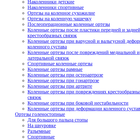
Наколенники детские
Наколенники спортивные
Ортезы на коленное сухожилие
Ортезы на коленную чашечку
Послеоперационные коленные ортезы
Коленные ортезы после пластики передней и задне
крестообразных связок
Коленные ортезы при варусной и вальгусной дефо
коленного сустава
Коленные ортезы после повреждений медиальной и
латеральной связок
Спортивные коленные ортезы
Коленные ортезы рамные
Коленные ортезы при остеоартрозе
Коленные ортезы при гонартрозе
Коленные ортезы при артрите
Коленные ортезы при повреждениях крестообразны
связок
Коленные ортезы при боковой нестабильности
Коленные ортезы при деформации коленного суста
Ортезы голеностопные
Для большого пальца стопы
На шнуровке
Разъемные
Спортивные