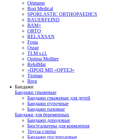
Ortmann
Bort Medical
SPORLASTIC ORTHOPAEDICS
BAUERFEIND
ВАМ+
ORTO
RELAXSAN
Fosta
Ossur
TLM s.r.l.
Optima Molliter
Reh4Mat
«ПРОП МП «ОРТЕЗ»
Ttoman
Breg
Бандажи
Бандажи грыжевые
Бандажи грыжевые для детей
Бандажи пупочные
Бандажи паховые
Бандажи для беременных
Бандажи дородовые
Бюстгальтеры для кормления
Трусы-слипы
Бандажи послеродовые