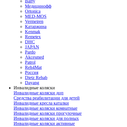
Barry
Медицинофф
Ortonica
MED-MOS
Vermeiren
Катаржина
Kenmak
Remetex
DHC
JAPAN
Pardo
Akcesmed
Patrol
Reh4Mat
Россия
Dietz Rehab
Dayang
Инвалидные коляски
Инвалидные коляски дцп
Средства реабилитации для детей
Инвалидные кресла каталки
Инвалидные коляски комнатные
Инвалидные коляски прогулочные
Инвалидные коляски для полных
Инвалидные коляски активные