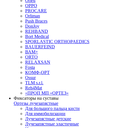
Orlett
OPPO
PROCARE
Orliman
Push Braces
DonJoy
REHBAND
Bort Medical
SPORLASTIC ORTHOPAEDICS
BAUERFEIND
ВАМ+
ORTO
RELAXSAN
Fosta
КОМФ-ОРТ
Ossur
TLM s.r.l.
Reh4Mat
«ПРОП МП «ОРТЕЗ»
Фиксаторы на суставы
Ортезы лучезапястные
Для большого пальца кисти
Для иммобилизации
Лучезапястные детские
Лучезапястные эластичные