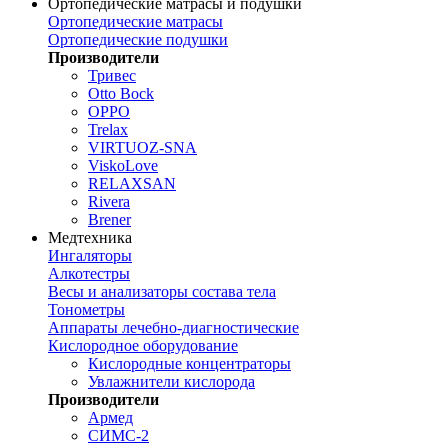
Ортопедические матрасы и подушки
Ортопедические матрасы
Ортопедические подушки
Производители
Тривес
Otto Bock
OPPO
Trelax
VIRTUOZ-SNA
ViskoLove
RELAXSAN
Rivera
Brener
Медтехника
Ингаляторы
Алкотестры
Весы и анализаторы состава тела
Тонометры
Аппараты лечебно-диагностические
Кислородное оборудование
Кислородные концентраторы
Увлажнители кислорода
Производители
Армед
СИМС-2