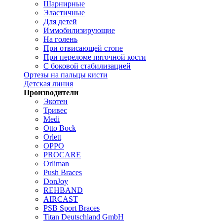
Шарнирные
Эластичные
Для детей
Иммобилизирующие
На голень
При отвисающей стопе
При переломе пяточной кости
С боковой стабилизацией
Ортезы на пальцы кисти
Детская линия
Производители
Экотен
Тривес
Medi
Otto Bock
Orlett
OPPO
PROCARE
Orliman
Push Braces
DonJoy
REHBAND
AIRCAST
PSB Sport Braces
Titan Deutschland GmbH