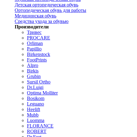
Детская ортопедическая обувь
Ортопедическая обувь для работы
Медицинская обувь
Средства ухода за обувью
Производители
Тривес
PROCARE
Orliman
Papillio
Birkenstock
FootPrints
Alpro
Birkis
Grubin
Sursil Ortho
Dr.Luigi
Optima Molliter
Bosikom
Leguano
Heelift
Mubb
Luomma
FLORANCE
ROBERT
Dr.Feet