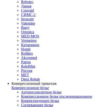
Rebotec
Дания
Convaid
СИМС-2
Invacare
Valentine
Barry
Ortonica
MED-MOS
Vermeiren
Катаржина
Hoggi
Rollitex
Akcesmed
Patron
Reh4Mat
Россия
МЕТ
Dietz Rehab
Компрессионный трикотаж
Компрессионное белье
Антицеллюлитное белье
Компрессионное белье послеоперационное
Корректирующее белье
Согревающее белье