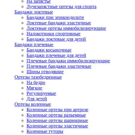
На запястье
Лучезапястные ортезы для спорта
Бандажи локтевые
Бандажи при эпикондилите
Локтевые бандажи эластичные
Локтевые ортезы иммобилизирующие
Налокотники спортивные
Бандажи локтевые для детей
Бандажи плечевые
Бандажи косыночные
Бандажи плечевые для детей
Плечевые бандажи иммобилизирующие
Плечевые бандажи эластичные
Шины отводящие
Ортезы тазобедренные
На бедро
Мягкие
Регулируемые
Для детей
Ортезы коленные
Коленные ортезы при артрозе
Коленные ортезы разъемные
Коленные ортезы шарнирные
Коленные ортезы эластичные
Коленные туторы