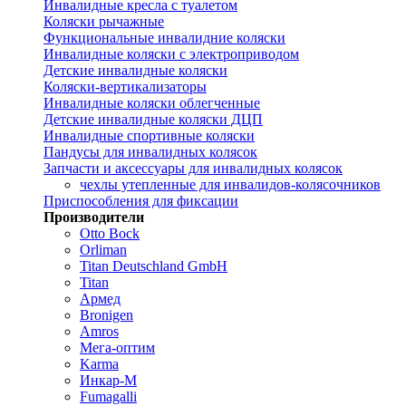
Инвалидные кресла с туалетом
Коляски рычажные
Функциональные инвалидние коляски
Инвалидные коляски с электроприводом
Детские инвалидные коляски
Коляски-вертикализаторы
Инвалидные коляски облегченные
Детские инвалидные коляски ДЦП
Инвалидные спортивные коляски
Пандусы для инвалидных колясок
Запчасти и аксессуары для инвалидных колясок
чехлы утепленные для инвалидов-колясочников
Приспособления для фиксации
Производители
Otto Bock
Orliman
Titan Deutschland GmbH
Titan
Армед
Bronigen
Amros
Мега-оптим
Karma
Инкар-М
Fumagalli