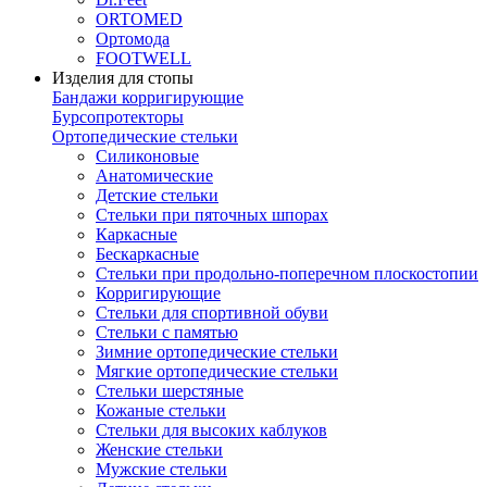
ORTOMED
Ортомода
FOOTWELL
Изделия для стопы
Бандажи корригирующие
Бурсопротекторы
Ортопедические стельки
Силиконовые
Анатомические
Детские стельки
Стельки при пяточных шпорах
Каркасные
Бескаркасные
Стельки при продольно-поперечном плоскостопии
Корригирующие
Стельки для спортивной обуви
Стельки с памятью
Зимние ортопедические стельки
Мягкие ортопедические стельки
Стельки шерстяные
Кожаные стельки
Стельки для высоких каблуков
Женские стельки
Мужские стельки