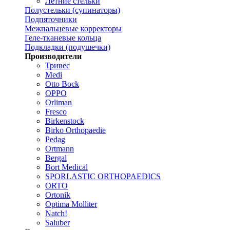
Летние стельки
Полустельки (супинаторы)
Подпяточники
Межпальцевые корректоры
Геле-тканевые кольца
Подкладки (подушечки)
Производители
Тривес
Medi
Otto Bock
OPPO
Orliman
Fresco
Birkenstock
Birko Orthopaedie
Pedag
Ortmann
Bergal
Bort Medical
SPORLASTIC ORTHOPAEDICS
ORTO
Ortonik
Optima Molliter
Natch!
Saluber