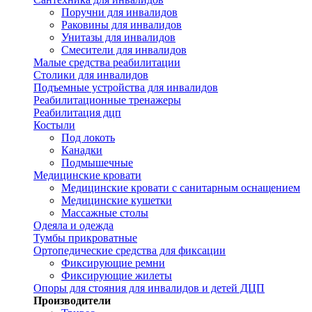
Поручни для инвалидов
Раковины для инвалидов
Унитазы для инвалидов
Смесители для инвалидов
Малые средства реабилитации
Столики для инвалидов
Подъемные устройства для инвалидов
Реабилитационные тренажеры
Реабилитация дцп
Костыли
Под локоть
Канадки
Подмышечные
Медицинские кровати
Медицинские кровати с санитарным оснащением
Медицинские кушетки
Массажные столы
Одеяла и одежда
Тумбы прикроватные
Ортопедические средства для фиксации
Фиксирующие ремни
Фиксирующие жилеты
Опоры для стояния для инвалидов и детей ДЦП
Производители