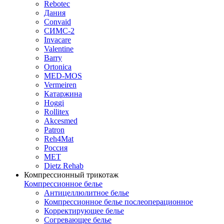
Rebotec
Дания
Convaid
СИМС-2
Invacare
Valentine
Barry
Ortonica
MED-MOS
Vermeiren
Катаржина
Hoggi
Rollitex
Akcesmed
Patron
Reh4Mat
Россия
МЕТ
Dietz Rehab
Компрессионный трикотаж
Компрессионное белье
Антицеллюлитное белье
Компрессионное белье послеоперационное
Корректирующее белье
Согревающее белье