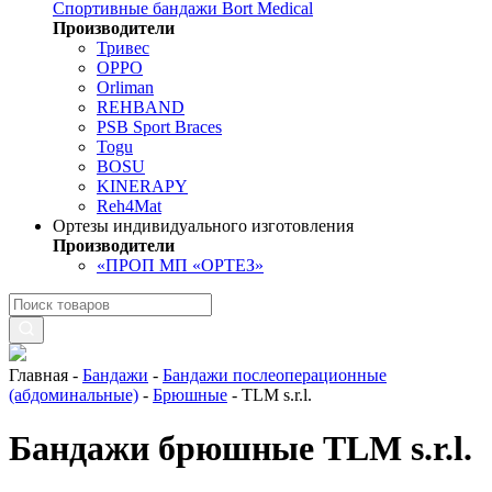
Спортивные бандажи Bort Medical
Производители
Тривес
OPPO
Orliman
REHBAND
PSB Sport Braces
Togu
BOSU
KINERAPY
Reh4Mat
Ортезы индивидуального изготовления
Производители
«ПРОП МП «ОРТЕЗ»
Главная
-
Бандажи
-
Бандажи послеоперационные
(абдоминальные)
-
Брюшные
-
TLM s.r.l.
Бандажи брюшные TLM s.r.l.