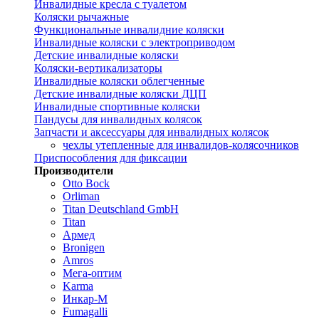
Инвалидные кресла с туалетом
Коляски рычажные
Функциональные инвалидние коляски
Инвалидные коляски с электроприводом
Детские инвалидные коляски
Коляски-вертикализаторы
Инвалидные коляски облегченные
Детские инвалидные коляски ДЦП
Инвалидные спортивные коляски
Пандусы для инвалидных колясок
Запчасти и аксессуары для инвалидных колясок
чехлы утепленные для инвалидов-колясочников
Приспособления для фиксации
Производители
Otto Bock
Orliman
Titan Deutschland GmbH
Titan
Армед
Bronigen
Amros
Мега-оптим
Karma
Инкар-М
Fumagalli