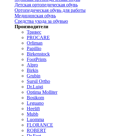
Детская ортопедическая обувь
Ортопедическая обувь для работы
Медицинская обувь
Средства ухода за обувью
Производители
Тривес
PROCARE
Orliman
Papillio
Birkenstock
FootPrints
Alpro
Birkis
Grubin
Sursil Ortho
Dr.Luigi
Optima Molliter
Bosikom
Leguano
Heelift
Mubb
Luomma
FLORANCE
ROBERT
Dr.Feet