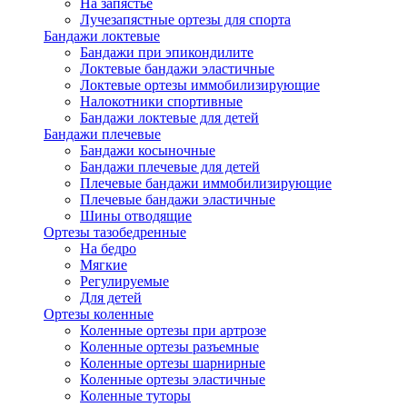
На запястье
Лучезапястные ортезы для спорта
Бандажи локтевые
Бандажи при эпикондилите
Локтевые бандажи эластичные
Локтевые ортезы иммобилизирующие
Налокотники спортивные
Бандажи локтевые для детей
Бандажи плечевые
Бандажи косыночные
Бандажи плечевые для детей
Плечевые бандажи иммобилизирующие
Плечевые бандажи эластичные
Шины отводящие
Ортезы тазобедренные
На бедро
Мягкие
Регулируемые
Для детей
Ортезы коленные
Коленные ортезы при артрозе
Коленные ортезы разъемные
Коленные ортезы шарнирные
Коленные ортезы эластичные
Коленные туторы