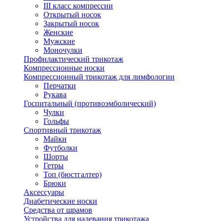
III класс компрессии
Открытый носок
Закрытый носок
Женские
Мужские
Моночулки
Профилактический трикотаж
Компрессионные носки
Компрессионный трикотаж для лимфологии
Перчатки
Рукава
Госпитальный (противоэмболический)
Чулки
Гольфы
Спортивный трикотаж
Майки
Футболки
Шорты
Гетры
Топ (бюстгалтер)
Брюки
Аксессуары
Диабетические носки
Средства от шрамов
Устройства для надевания трикотажа