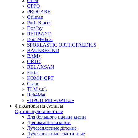
Orlett
OPPO
PROCARE
Orliman
Push Braces
DonJoy
REHBAND
Bort Medical
SPORLASTIC ORTHOPAEDICS
BAUERFEIND
ВАМ+
ORTO
RELAXSAN
Fosta
КОМФ-ОРТ
Ossur
TLM s.r.l.
Reh4Mat
«ПРОП МП «ОРТЕЗ»
Фиксаторы на суставы
Ортезы лучезапястные
Для большого пальца кисти
Для иммобилизации
Лучезапястные детские
Лучезапястные эластичные