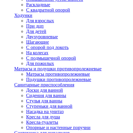
Раскладные
С квадратной опорой
Ходунки
Для взрослых
При дцп
Для детей
Двухуровневые
Шагающие
С опорой под локоть
На колесах
С подмышечной опорой
Для пожилых
Матрасы и подушки противопролежневые
Матрасы противопролежневые
Подушки противопролежневые
Санитарные приспособления
Доски для ванной
Сидения для ванны
Стулья для ванны
Ступеньки для ванной
Насадка на унитаз
Кресла для душа
Кресла-туалеты
Опорные и настенные поручни
Сантехника для инвалидов