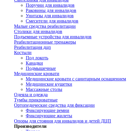
Поручни для инвалидов
Раковины для инвалидов
Унитазы для инвалидов
Смесители для инвалидов
Малые средства реабилитации
Столики для инвалидов
Подъемные устройства для инвалидов
Реабилитационные тренажеры
Реабилитация дцп
Костыли
Под локоть
Канадки
Подмышечные
Медицинские кровати
Медицинские кровати с санитарным оснащением
Медицинские кушетки
Массажные столы
Одеяла и одежда
Тумбы прикроватные
Ортопедические средства для фиксации
Фиксирующие ремни
Фиксирующие жилеты
Опоры для стояния для инвалидов и детей ДЦП
Производители