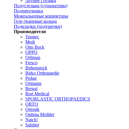
Летние стельки
Полустельки (супинаторы)
Подпяточники
Межпальцевые корректоры
Геле-тканевые кольца
Подкладки (подушечки)
Производители
Тривес
Medi
Otto Bock
OPPO
Orliman
Fresco
Birkenstock
Birko Orthopaedie
Pedag
Ortmann
Bergal
Bort Medical
SPORLASTIC ORTHOPAEDICS
ORTO
Ortonik
Optima Molliter
Natch!
Saluber