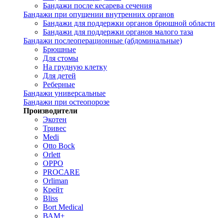
Бандажи после кесарева сечения
Бандажи при опущении внутренних органов
Бандажи для поддержки органов брюшной области
Бандажи для поддержки органов малого таза
Бандажи послеоперационные (абдоминальные)
Брюшные
Для стомы
На грудную клетку
Для детей
Реберные
Бандажи универсальные
Бандажи при остеопорозе
Производители
Экотен
Тривес
Medi
Otto Bock
Orlett
OPPO
PROCARE
Orliman
Крейт
Bliss
Bort Medical
ВАМ+