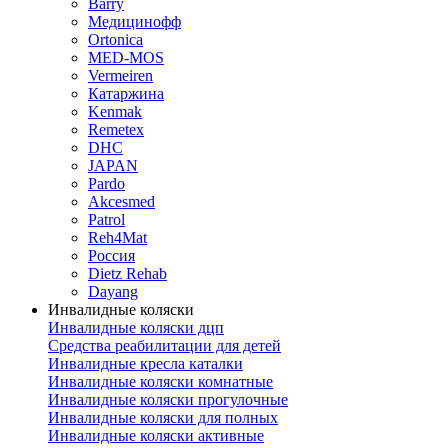
Barry
Медицинофф
Ortonica
MED-MOS
Vermeiren
Катаржина
Kenmak
Remetex
DHC
JAPAN
Pardo
Akcesmed
Patrol
Reh4Mat
Россия
Dietz Rehab
Dayang
Инвалидные коляски
Инвалидные коляски дцп
Средства реабилитации для детей
Инвалидные кресла каталки
Инвалидные коляски комнатные
Инвалидные коляски прогулочные
Инвалидные коляски для полных
Инвалидные коляски активные