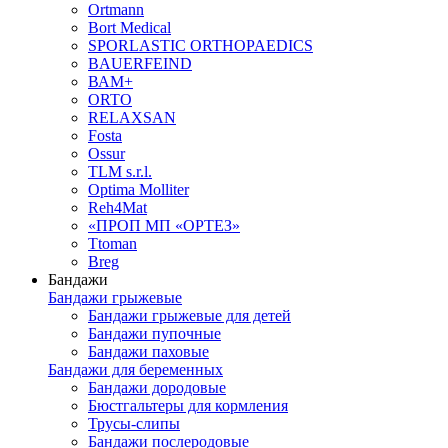
Ortmann
Bort Medical
SPORLASTIC ORTHOPAEDICS
BAUERFEIND
ВАМ+
ORTO
RELAXSAN
Fosta
Ossur
TLM s.r.l.
Optima Molliter
Reh4Mat
«ПРОП МП «ОРТЕЗ»
Ttoman
Breg
Бандажи
Бандажи грыжевые
Бандажи грыжевые для детей
Бандажи пупочные
Бандажи паховые
Бандажи для беременных
Бандажи дородовые
Бюстгальтеры для кормления
Трусы-слипы
Бандажи послеродовые