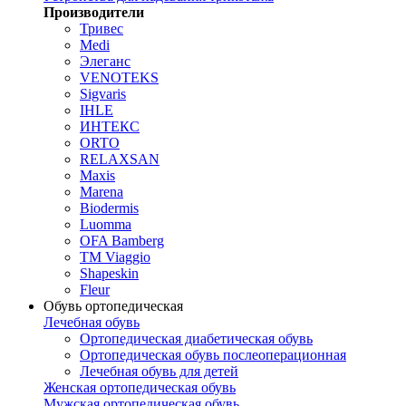
Производители
Тривес
Medi
Элеганс
VENOTEKS
Sigvaris
IHLE
ИНТЕКС
ORTO
RELAXSAN
Maxis
Marena
Biodermis
Luomma
OFA Bamberg
TM Viaggio
Shapeskin
Fleur
Обувь ортопедическая
Лечебная обувь
Ортопедическая диабетическая обувь
Ортопедическая обувь послеоперационная
Лечебная обувь для детей
Женская ортопедическая обувь
Мужская ортопедическая обувь