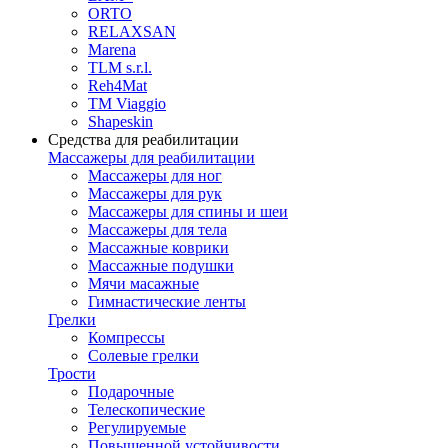
ORTO
RELAXSAN
Marena
TLM s.r.l.
Reh4Mat
TM Viaggio
Shapeskin
Средства для реабилитации
Массажеры для реабилитации
Массажеры для ног
Массажеры для рук
Массажеры для спины и шеи
Массажеры для тела
Массажные коврики
Массажные подушки
Мячи масажные
Гимнастические ленты
Грелки
Компрессы
Солевые грелки
Трости
Подарочные
Телескопические
Регулируемые
Повышенной устойчивости