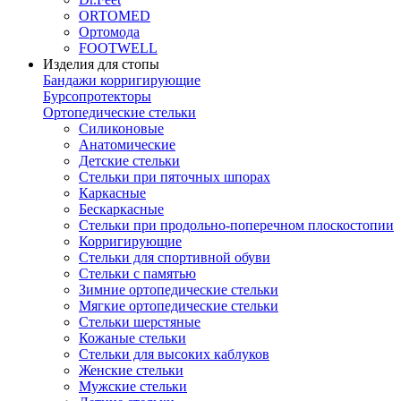
ORTOMED
Ортомода
FOOTWELL
Изделия для стопы
Бандажи корригирующие
Бурсопротекторы
Ортопедические стельки
Силиконовые
Анатомические
Детские стельки
Стельки при пяточных шпорах
Каркасные
Бескаркасные
Стельки при продольно-поперечном плоскостопии
Корригирующие
Стельки для спортивной обуви
Стельки с памятью
Зимние ортопедические стельки
Мягкие ортопедические стельки
Стельки шерстяные
Кожаные стельки
Стельки для высоких каблуков
Женские стельки
Мужские стельки