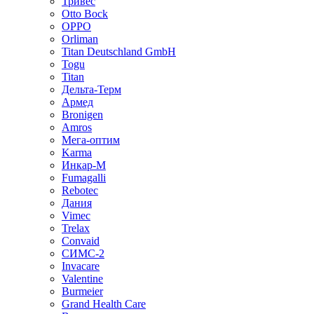
Тривес
Otto Bock
OPPO
Orliman
Titan Deutschland GmbH
Togu
Titan
Дельта-Терм
Армед
Bronigen
Amros
Мега-оптим
Karma
Инкар-М
Fumagalli
Rebotec
Дания
Vimec
Trelax
Convaid
СИМС-2
Invacare
Valentine
Burmeier
Grand Health Care