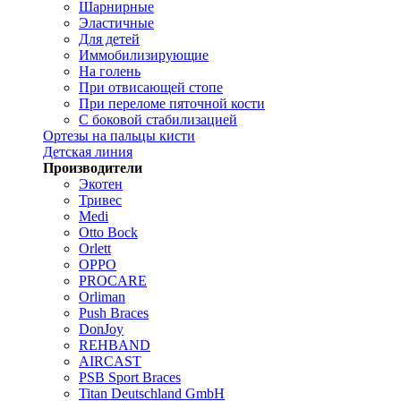
Шарнирные
Эластичные
Для детей
Иммобилизирующие
На голень
При отвисающей стопе
При переломе пяточной кости
С боковой стабилизацией
Ортезы на пальцы кисти
Детская линия
Производители
Экотен
Тривес
Medi
Otto Bock
Orlett
OPPO
PROCARE
Orliman
Push Braces
DonJoy
REHBAND
AIRCAST
PSB Sport Braces
Titan Deutschland GmbH