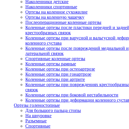
Наколенники детские
Наколенники спортивные
Ортезы на коленное сухожилие
Ортезы на коленную чашечку
Послеоперационные коленные ортезы
Коленные ортезы после пластики передней и задне
крестообразных связок
Коленные ортезы при варусной и вальгусной дефо
коленного сустава
Коленные ортезы после повреждений медиальной и
латеральной связок
Спортивные коленные ортезы
Коленные ортезы рамные
Коленные ортезы при остеоартрозе
Коленные ортезы при гонартрозе
Коленные ортезы при артрите
Коленные ортезы при повреждениях крестообразны
связок
Коленные ортезы при боковой нестабильности
Коленные ортезы при деформации коленного суста
Ортезы голеностопные
Для большого пальца стопы
На шнуровке
Разъемные
Спортивные