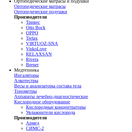
Ортопедические матрасы и подушки
Ортопедические матрасы
Ортопедические подушки
Производители
Тривес
Otto Bock
OPPO
Trelax
VIRTUOZ-SNA
ViskoLove
RELAXSAN
Rivera
Brener
Медтехника
Ингаляторы
Алкотестры
Весы и анализаторы состава тела
Тонометры
Аппараты лечебно-диагностические
Кислородное оборудование
Кислородные концентраторы
Увлажнители кислорода
Производители
Армед
СИМС-2