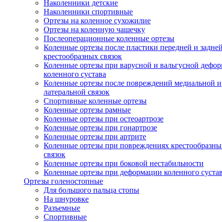
Наколенники детские
Наколенники спортивные
Ортезы на коленное сухожилие
Ортезы на коленную чашечку
Послеоперационные коленные ортезы
Коленные ортезы после пластики передней и задне
крестообразных связок
Коленные ортезы при варусной и вальгусной дефо
коленного сустава
Коленные ортезы после повреждений медиальной и
латеральной связок
Спортивные коленные ортезы
Коленные ортезы рамные
Коленные ортезы при остеоартрозе
Коленные ортезы при гонартрозе
Коленные ортезы при артрите
Коленные ортезы при повреждениях крестообразны
связок
Коленные ортезы при боковой нестабильности
Коленные ортезы при деформации коленного суста
Ортезы голеностопные
Для большого пальца стопы
На шнуровке
Разъемные
Спортивные