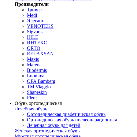
Производители
Тривес
Medi
Элеганс
VENOTEKS
Sigvaris
IHLE
ИНТЕКС
ORTO
RELAXSAN
Maxis
Marena
Biodermis
Luomma
OFA Bamberg
TM Viaggio
Shapeskin
Fleur
Обувь ортопедическая
Лечебная обувь
Ортопедическая диабетическая обувь
Ортопедическая обувь послеоперационная
Лечебная обувь для детей
Женская ортопедическая обувь
Мужская ортопедическая обувь