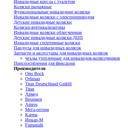
Инвалидные кресла с туалетом
Коляски рычажные
Функциональные инвалидние коляски
Инвалидные коляски с электроприводом
Детские инвалидные коляски
Коляски-вертикализаторы
Инвалидные коляски облегченные
Детские инвалидные коляски ДЦП
Инвалидные спортивные коляски
Пандусы для инвалидных колясок
Запчасти и аксессуары для инвалидных колясок
чехлы утепленные для инвалидов-колясочников
Приспособления для фиксации
Производители
Otto Bock
Orliman
Titan Deutschland GmbH
Titan
Армед
Bronigen
Amros
Мега-оптим
Karma
Инкар-М
Fumagalli