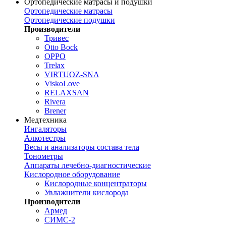
Ортопедические матрасы и подушки
Ортопедические матрасы
Ортопедические подушки
Производители
Тривес
Otto Bock
OPPO
Trelax
VIRTUOZ-SNA
ViskoLove
RELAXSAN
Rivera
Brener
Медтехника
Ингаляторы
Алкотестры
Весы и анализаторы состава тела
Тонометры
Аппараты лечебно-диагностические
Кислородное оборудование
Кислородные концентраторы
Увлажнители кислорода
Производители
Армед
СИМС-2