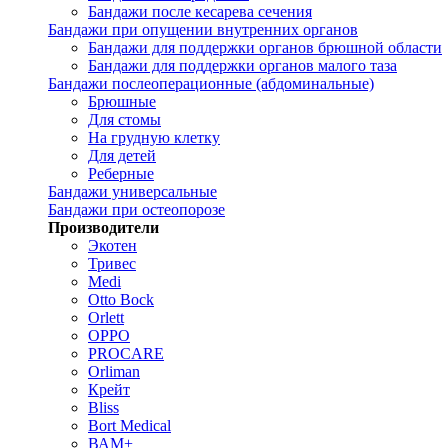
Бандажи после кесарева сечения
Бандажи при опущении внутренних органов
Бандажи для поддержки органов брюшной области
Бандажи для поддержки органов малого таза
Бандажи послеоперационные (абдоминальные)
Брюшные
Для стомы
На грудную клетку
Для детей
Реберные
Бандажи универсальные
Бандажи при остеопорозе
Производители
Экотен
Тривес
Medi
Otto Bock
Orlett
OPPO
PROCARE
Orliman
Крейт
Bliss
Bort Medical
ВАМ+