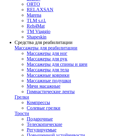
ORTO
RELAXSAN
Marena
TLM s.r.l.
Reh4Mat
TM Viaggio
Shapeskin
Средства для реабилитации
Массажеры для реабилитации
Массажеры для ног
Массажеры для рук
Массажеры для спины и шеи
Массажеры для тела
Массажные коврики
Массажные подушки
Мячи масажные
Гимнастические ленты
Грелки
Компрессы
Солевые грелки
Трости
Подарочные
Телескопические
Регулируемые
Повышенной устойчивости