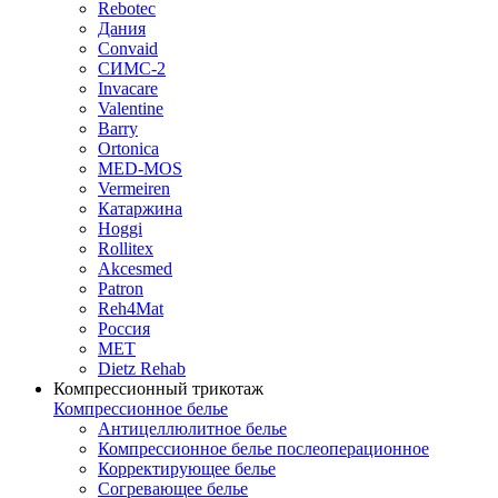
Rebotec
Дания
Convaid
СИМС-2
Invacare
Valentine
Barry
Ortonica
MED-MOS
Vermeiren
Катаржина
Hoggi
Rollitex
Akcesmed
Patron
Reh4Mat
Россия
МЕТ
Dietz Rehab
Компрессионный трикотаж
Компрессионное белье
Антицеллюлитное белье
Компрессионное белье послеоперационное
Корректирующее белье
Согревающее белье