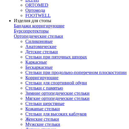
ORTOMED
Ортомода
FOOTWELL
Изделия для стопы
Бандажи корригирующие
Бурсопротекторы
Ортопедические стельки
Силиконовые
Анатомические
Детские стельки
Стельки при пяточных шпорах
Каркасные
Бескаркасные
Стельки при продольно-поперечном плоскостопии
Корригирующие
Стельки для спортивной обуви
Стельки с памятью
Зимние ортопедические стельки
Мягкие ортопедические стельки
Стельки шерстяные
Кожаные стельки
Стельки для высоких каблуков
Женские стельки
Мужские стельки