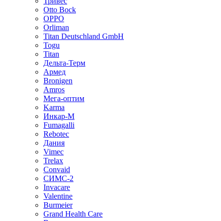
Тривес
Otto Bock
OPPO
Orliman
Titan Deutschland GmbH
Togu
Titan
Дельта-Терм
Армед
Bronigen
Amros
Мега-оптим
Karma
Инкар-М
Fumagalli
Rebotec
Дания
Vimec
Trelax
Convaid
СИМС-2
Invacare
Valentine
Burmeier
Grand Health Care