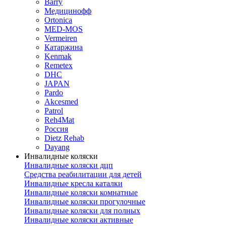
Barry
Медицинофф
Ortonica
MED-MOS
Vermeiren
Катаржина
Kenmak
Remetex
DHC
JAPAN
Pardo
Akcesmed
Patrol
Reh4Mat
Россия
Dietz Rehab
Dayang
Инвалидные коляски
Инвалидные коляски дцп
Средства реабилитации для детей
Инвалидные кресла каталки
Инвалидные коляски комнатные
Инвалидные коляски прогулочные
Инвалидные коляски для полных
Инвалидные коляски активные