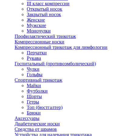
III класс компрессии
Открытый носок
Закрытый носок
Женские
Мужские
Моночулки
Профилактический трикотаж
Компрессионные носки
Компрессионный трикотаж для лимфологии
Перчатки
Рукава
Госпитальный (противоэмболический)
Чулки
Гольфы
Спортивный трикотаж
Майки
Футболки
Шорты
Гетры
Топ (бюстгалтер)
Брюки
Аксессуары
Диабетические носки
Средства от шрамов
Устройства для надевания трикотажа