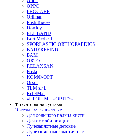
Orlett
OPPO
PROCARE
Orliman
Push Braces
DonJoy
REHBAND
Bort Medical
SPORLASTIC ORTHOPAEDICS
BAUERFEIND
ВАМ+
ORTO
RELAXSAN
Fosta
КОМФ-ОРТ
Ossur
TLM s.r.l.
Reh4Mat
«ПРОП МП «ОРТЕЗ»
Фиксаторы на суставы
Ортезы лучезапястные
Для большого пальца кисти
Для иммобилизации
Лучезапястные детские
Лучезапястные эластичные