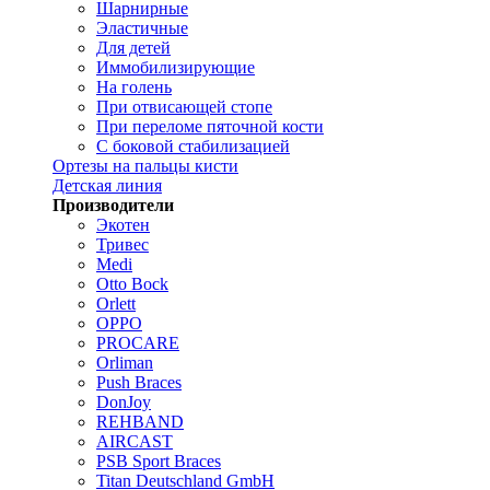
Шарнирные
Эластичные
Для детей
Иммобилизирующие
На голень
При отвисающей стопе
При переломе пяточной кости
С боковой стабилизацией
Ортезы на пальцы кисти
Детская линия
Производители
Экотен
Тривес
Medi
Otto Bock
Orlett
OPPO
PROCARE
Orliman
Push Braces
DonJoy
REHBAND
AIRCAST
PSB Sport Braces
Titan Deutschland GmbH