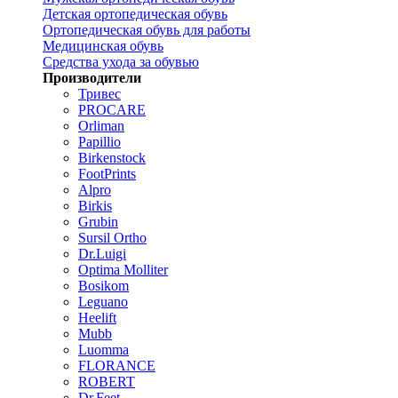
Детская ортопедическая обувь
Ортопедическая обувь для работы
Медицинская обувь
Средства ухода за обувью
Производители
Тривес
PROCARE
Orliman
Papillio
Birkenstock
FootPrints
Alpro
Birkis
Grubin
Sursil Ortho
Dr.Luigi
Optima Molliter
Bosikom
Leguano
Heelift
Mubb
Luomma
FLORANCE
ROBERT
Dr.Feet