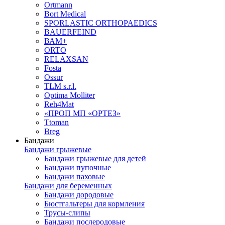
Ortmann
Bort Medical
SPORLASTIC ORTHOPAEDICS
BAUERFEIND
ВАМ+
ORTO
RELAXSAN
Fosta
Ossur
TLM s.r.l.
Optima Molliter
Reh4Mat
«ПРОП МП «ОРТЕЗ»
Ttoman
Breg
Бандажи
Бандажи грыжевые
Бандажи грыжевые для детей
Бандажи пупочные
Бандажи паховые
Бандажи для беременных
Бандажи дородовые
Бюстгальтеры для кормления
Трусы-слипы
Бандажи послеродовые