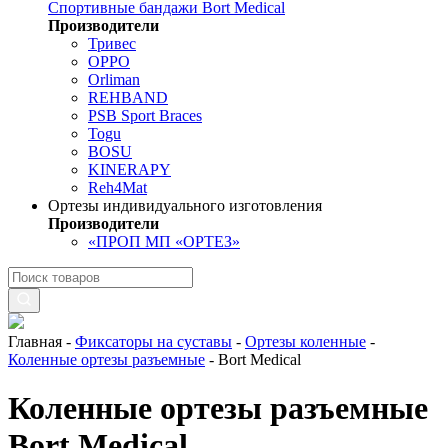
Спортивные бандажи Bort Medical
Производители
Тривес
OPPO
Orliman
REHBAND
PSB Sport Braces
Togu
BOSU
KINERAPY
Reh4Mat
Ортезы индивидуального изготовления
Производители
«ПРОП МП «ОРТЕЗ»
Главная
-
Фиксаторы на суставы
-
Ортезы коленные
-
Коленные ортезы разъемные
-
Bort Medical
Коленные ортезы разъемные
Bort Medical