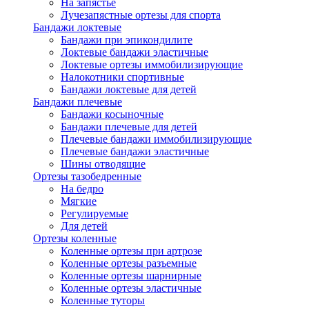
На запястье
Лучезапястные ортезы для спорта
Бандажи локтевые
Бандажи при эпикондилите
Локтевые бандажи эластичные
Локтевые ортезы иммобилизирующие
Налокотники спортивные
Бандажи локтевые для детей
Бандажи плечевые
Бандажи косыночные
Бандажи плечевые для детей
Плечевые бандажи иммобилизирующие
Плечевые бандажи эластичные
Шины отводящие
Ортезы тазобедренные
На бедро
Мягкие
Регулируемые
Для детей
Ортезы коленные
Коленные ортезы при артрозе
Коленные ортезы разъемные
Коленные ортезы шарнирные
Коленные ортезы эластичные
Коленные туторы