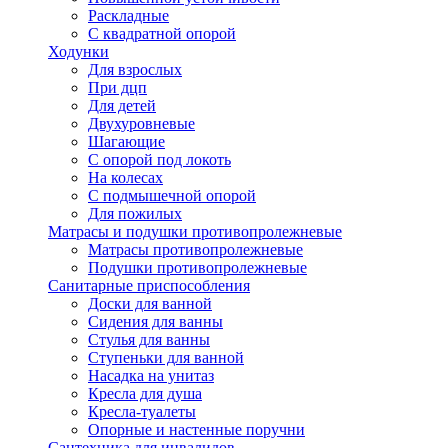
Раскладные
С квадратной опорой
Ходунки
Для взрослых
При дцп
Для детей
Двухуровневые
Шагающие
С опорой под локоть
На колесах
С подмышечной опорой
Для пожилых
Матрасы и подушки противопролежневые
Матрасы противопролежневые
Подушки противопролежневые
Санитарные приспособления
Доски для ванной
Сидения для ванны
Стулья для ванны
Ступеньки для ванной
Насадка на унитаз
Кресла для душа
Кресла-туалеты
Опорные и настенные поручни
Сантехника для инвалидов