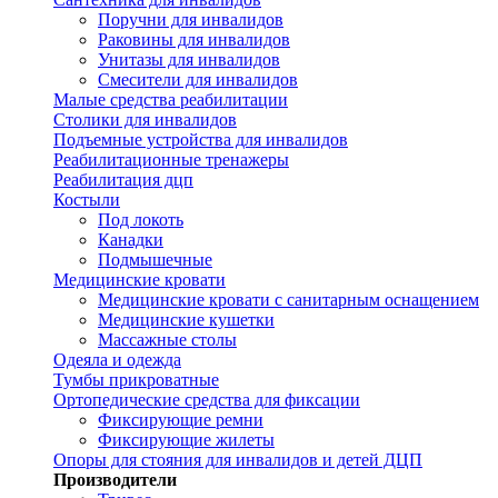
Поручни для инвалидов
Раковины для инвалидов
Унитазы для инвалидов
Смесители для инвалидов
Малые средства реабилитации
Столики для инвалидов
Подъемные устройства для инвалидов
Реабилитационные тренажеры
Реабилитация дцп
Костыли
Под локоть
Канадки
Подмышечные
Медицинские кровати
Медицинские кровати с санитарным оснащением
Медицинские кушетки
Массажные столы
Одеяла и одежда
Тумбы прикроватные
Ортопедические средства для фиксации
Фиксирующие ремни
Фиксирующие жилеты
Опоры для стояния для инвалидов и детей ДЦП
Производители