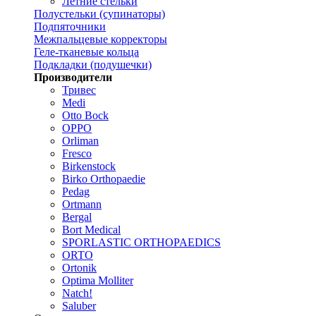
Летние стельки
Полустельки (супинаторы)
Подпяточники
Межпальцевые корректоры
Геле-тканевые кольца
Подкладки (подушечки)
Производители
Тривес
Medi
Otto Bock
OPPO
Orliman
Fresco
Birkenstock
Birko Orthopaedie
Pedag
Ortmann
Bergal
Bort Medical
SPORLASTIC ORTHOPAEDICS
ORTO
Ortonik
Optima Molliter
Natch!
Saluber