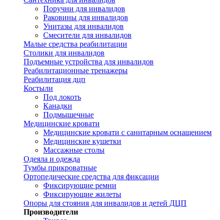
Поручни для инвалидов
Раковины для инвалидов
Унитазы для инвалидов
Смесители для инвалидов
Малые средства реабилитации
Столики для инвалидов
Подъемные устройства для инвалидов
Реабилитационные тренажеры
Реабилитация дцп
Костыли
Под локоть
Канадки
Подмышечные
Медицинские кровати
Медицинские кровати с санитарным оснащением
Медицинские кушетки
Массажные столы
Одеяла и одежда
Тумбы прикроватные
Ортопедические средства для фиксации
Фиксирующие ремни
Фиксирующие жилеты
Опоры для стояния для инвалидов и детей ДЦП
Производители