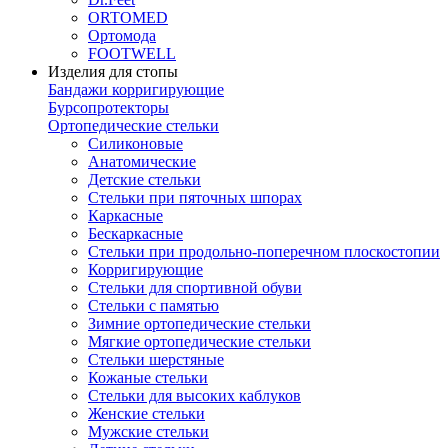
ORTOMED
Ортомода
FOOTWELL
Изделия для стопы
Бандажи корригирующие
Бурсопротекторы
Ортопедические стельки
Силиконовые
Анатомические
Детские стельки
Стельки при пяточных шпорах
Каркасные
Бескаркасные
Стельки при продольно-поперечном плоскостопии
Корригирующие
Стельки для спортивной обуви
Стельки с памятью
Зимние ортопедические стельки
Мягкие ортопедические стельки
Стельки шерстяные
Кожаные стельки
Стельки для высоких каблуков
Женские стельки
Мужские стельки