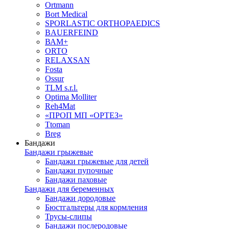
Ortmann
Bort Medical
SPORLASTIC ORTHOPAEDICS
BAUERFEIND
ВАМ+
ORTO
RELAXSAN
Fosta
Ossur
TLM s.r.l.
Optima Molliter
Reh4Mat
«ПРОП МП «ОРТЕЗ»
Ttoman
Breg
Бандажи
Бандажи грыжевые
Бандажи грыжевые для детей
Бандажи пупочные
Бандажи паховые
Бандажи для беременных
Бандажи дородовые
Бюстгальтеры для кормления
Трусы-слипы
Бандажи послеродовые