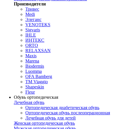
Производители
Тривес
Medi
Элеганс
VENOTEKS
Sigvaris
IHLE
ИНТЕКС
ORTO
RELAXSAN
Maxis
Marena
Biodermis
Luomma
OFA Bamberg
TM Viaggio
Shapeskin
Fleur
Обувь ортопедическая
Лечебная обувь
Ортопедическая диабетическая обувь
Ортопедическая обувь послеоперационная
Лечебная обувь для детей
Женская ортопедическая обувь
Мужская ортопедическая обувь