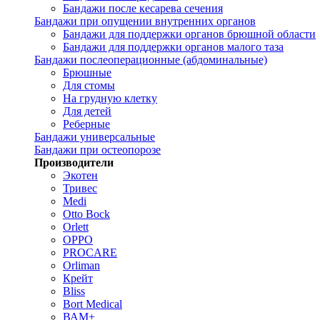
Бандажи после кесарева сечения
Бандажи при опущении внутренних органов
Бандажи для поддержки органов брюшной области
Бандажи для поддержки органов малого таза
Бандажи послеоперационные (абдоминальные)
Брюшные
Для стомы
На грудную клетку
Для детей
Реберные
Бандажи универсальные
Бандажи при остеопорозе
Производители
Экотен
Тривес
Medi
Otto Bock
Orlett
OPPO
PROCARE
Orliman
Крейт
Bliss
Bort Medical
ВАМ+