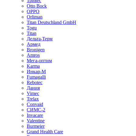
Тривес
Otto Bock
OPPO
Orliman
Titan Deutschland GmbH
Togu
Titan
Дельта-Терм
Армед
Bronigen
Amros
Мега-оптим
Karma
Инкар-М
Fumagalli
Rebotec
Дания
Vimec
Trelax
Convaid
СИМС-2
Invacare
Valentine
Burmeier
Grand Health Care