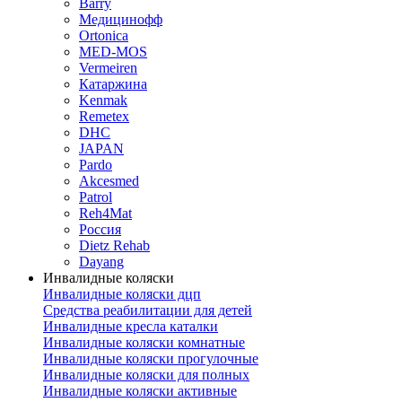
Barry
Медицинофф
Ortonica
MED-MOS
Vermeiren
Катаржина
Kenmak
Remetex
DHC
JAPAN
Pardo
Akcesmed
Patrol
Reh4Mat
Россия
Dietz Rehab
Dayang
Инвалидные коляски
Инвалидные коляски дцп
Средства реабилитации для детей
Инвалидные кресла каталки
Инвалидные коляски комнатные
Инвалидные коляски прогулочные
Инвалидные коляски для полных
Инвалидные коляски активные