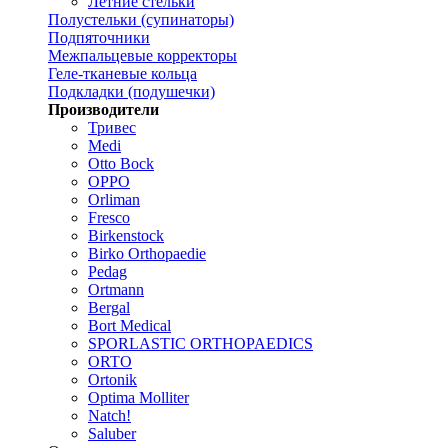
Летние стельки
Полустельки (супинаторы)
Подпяточники
Межпальцевые корректоры
Геле-тканевые кольца
Подкладки (подушечки)
Производители
Тривес
Medi
Otto Bock
OPPO
Orliman
Fresco
Birkenstock
Birko Orthopaedie
Pedag
Ortmann
Bergal
Bort Medical
SPORLASTIC ORTHOPAEDICS
ORTO
Ortonik
Optima Molliter
Natch!
Saluber