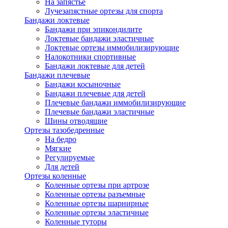
На запястье
Лучезапястные ортезы для спорта
Бандажи локтевые
Бандажи при эпикондилите
Локтевые бандажи эластичные
Локтевые ортезы иммобилизирующие
Налокотники спортивные
Бандажи локтевые для детей
Бандажи плечевые
Бандажи косыночные
Бандажи плечевые для детей
Плечевые бандажи иммобилизирующие
Плечевые бандажи эластичные
Шины отводящие
Ортезы тазобедренные
На бедро
Мягкие
Регулируемые
Для детей
Ортезы коленные
Коленные ортезы при артрозе
Коленные ортезы разъемные
Коленные ортезы шарнирные
Коленные ортезы эластичные
Коленные туторы