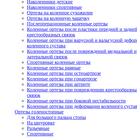
Наколенники детские
Наколенники спортивные
Ортезы на коленное сухожилие
Ортезы на коленную чашечку
Послеоперационные коленные ортезы
Коленные ортезы после пластики передней и задне
крестообразных связок
Коленные ортезы при варусной и вальгусной дефо
коленного сустава
Коленные ортезы после повреждений медиальной и
латеральной связок
Спортивные коленные ортезы
Коленные ортезы рамные
Коленные ортезы при остеоартрозе
Коленные ортезы при гонартрозе
Коленные ортезы при артрите
Коленные ортезы при повреждениях крестообразны
связок
Коленные ортезы при боковой нестабильности
Коленные ортезы при деформации коленного суста
Ортезы голеностопные
Для большого пальца стопы
На шнуровке
Разъемные
Спортивные