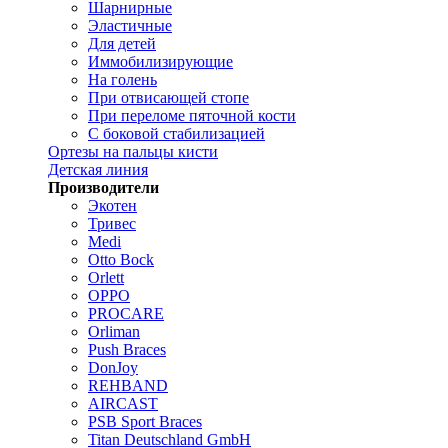
Шарнирные
Эластичные
Для детей
Иммобилизирующие
На голень
При отвисающей стопе
При переломе пяточной кости
С боковой стабилизацией
Ортезы на пальцы кисти
Детская линия
Производители
Экотен
Тривес
Medi
Otto Bock
Orlett
OPPO
PROCARE
Orliman
Push Braces
DonJoy
REHBAND
AIRCAST
PSB Sport Braces
Titan Deutschland GmbH