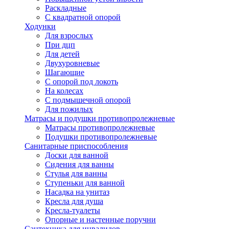
Раскладные
С квадратной опорой
Ходунки
Для взрослых
При дцп
Для детей
Двухуровневые
Шагающие
С опорой под локоть
На колесах
С подмышечной опорой
Для пожилых
Матрасы и подушки противопролежневые
Матрасы противопролежневые
Подушки противопролежневые
Санитарные приспособления
Доски для ванной
Сидения для ванны
Стулья для ванны
Ступеньки для ванной
Насадка на унитаз
Кресла для душа
Кресла-туалеты
Опорные и настенные поручни
Сантехника для инвалидов