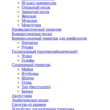
III класс компрессии
Открытый носок
Закрытый носок
Женские
Мужские
Моночулки
Профилактический трикотаж
Компрессионные носки
Компрессионный трикотаж для лимфологии
Перчатки
Рукава
Госпитальный (противоэмболический)
Чулки
Гольфы
Спортивный трикотаж
Майки
Футболки
Шорты
Гетры
Топ (бюстгалтер)
Брюки
Аксессуары
Диабетические носки
Средства от шрамов
Устройства для надевания трикотажа