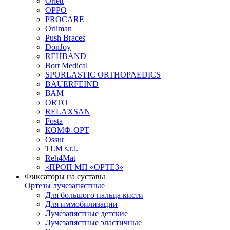
Orlett
OPPO
PROCARE
Orliman
Push Braces
DonJoy
REHBAND
Bort Medical
SPORLASTIC ORTHOPAEDICS
BAUERFEIND
ВАМ+
ORTO
RELAXSAN
Fosta
КОМФ-ОРТ
Ossur
TLM s.r.l.
Reh4Mat
«ПРОП МП «ОРТЕЗ»
Фиксаторы на суставы
Ортезы лучезапястные
Для большого пальца кисти
Для иммобилизации
Лучезапястные детские
Лучезапястные эластичные