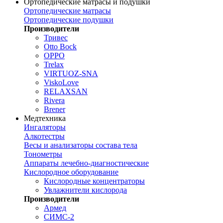
Ортопедические матрасы и подушки
Ортопедические матрасы
Ортопедические подушки
Производители
Тривес
Otto Bock
OPPO
Trelax
VIRTUOZ-SNA
ViskoLove
RELAXSAN
Rivera
Brener
Медтехника
Ингаляторы
Алкотестры
Весы и анализаторы состава тела
Тонометры
Аппараты лечебно-диагностические
Кислородное оборудование
Кислородные концентраторы
Увлажнители кислорода
Производители
Армед
СИМС-2