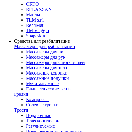
ORTO
RELAXSAN
Marena
TLM s.r.l.
Reh4Mat
TM Viaggio
Shapeskin
Средства для реабилитации
Массажеры для реабилитации
Массажеры для ног
Массажеры для рук
Массажеры для спины и шеи
Массажеры для тела
Массажные коврики
Массажные подушки
Мячи масажные
Гимнастические ленты
Грелки
Компрессы
Солевые грелки
Трости
Подарочные
Телескопические
Регулируемые
Повышенной устойчивости