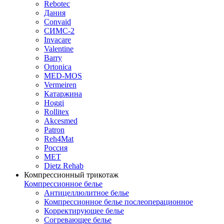
Rebotec
Дания
Convaid
СИМС-2
Invacare
Valentine
Barry
Ortonica
MED-MOS
Vermeiren
Катаржина
Hoggi
Rollitex
Akcesmed
Patron
Reh4Mat
Россия
МЕТ
Dietz Rehab
Компрессионный трикотаж
Компрессионное белье
Антицеллюлитное белье
Компрессионное белье послеоперационное
Корректирующее белье
Согревающее белье