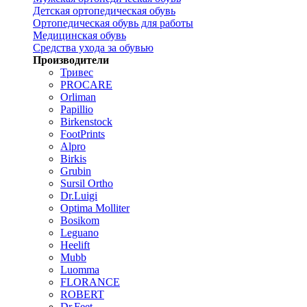
Детская ортопедическая обувь
Ортопедическая обувь для работы
Медицинская обувь
Средства ухода за обувью
Производители
Тривес
PROCARE
Orliman
Papillio
Birkenstock
FootPrints
Alpro
Birkis
Grubin
Sursil Ortho
Dr.Luigi
Optima Molliter
Bosikom
Leguano
Heelift
Mubb
Luomma
FLORANCE
ROBERT
Dr.Feet