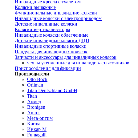
Инвалидные кресла с туалетом
Коляски рычажные
Функциональные инвалидние коляски
Инвалидные коляски с электроприводом
Детские инвалидные коляски
Коляски-вертикализаторы
Инвалидные коляски облегченные
Детские инвалидные коляски ДЦП
Инвалидные спортивные коляски
Пандусы для инвалидных колясок
Запчасти и аксессуары для инвалидных колясок
чехлы утепленные для инвалидов-колясочников
Приспособления для фиксации
Производители
Otto Bock
Orliman
Titan Deutschland GmbH
Titan
Армед
Bronigen
Amros
Мега-оптим
Karma
Инкар-М
Fumagalli