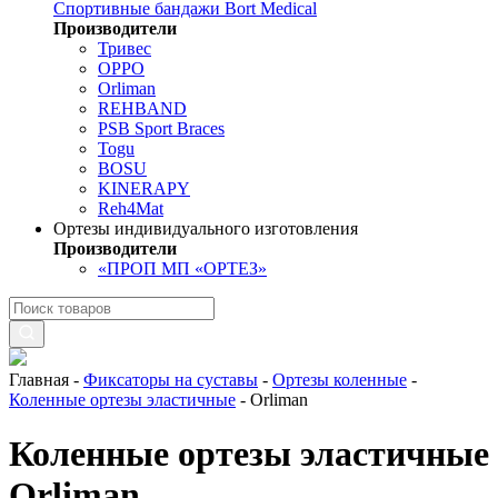
Спортивные бандажи Bort Medical
Производители
Тривес
OPPO
Orliman
REHBAND
PSB Sport Braces
Togu
BOSU
KINERAPY
Reh4Mat
Ортезы индивидуального изготовления
Производители
«ПРОП МП «ОРТЕЗ»
Главная
-
Фиксаторы на суставы
-
Ортезы коленные
-
Коленные ортезы эластичные
-
Orliman
Коленные ортезы эластичные
Orliman