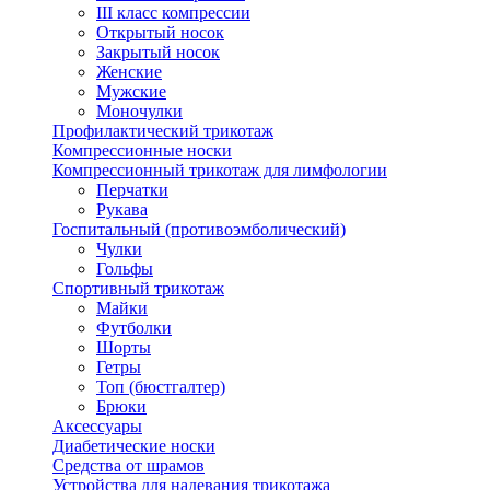
III класс компрессии
Открытый носок
Закрытый носок
Женские
Мужские
Моночулки
Профилактический трикотаж
Компрессионные носки
Компрессионный трикотаж для лимфологии
Перчатки
Рукава
Госпитальный (противоэмболический)
Чулки
Гольфы
Спортивный трикотаж
Майки
Футболки
Шорты
Гетры
Топ (бюстгалтер)
Брюки
Аксессуары
Диабетические носки
Средства от шрамов
Устройства для надевания трикотажа