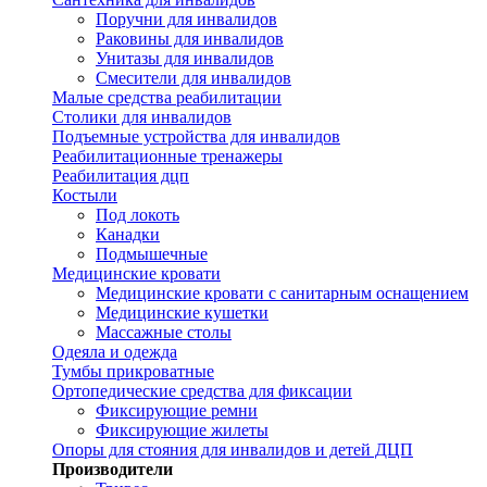
Поручни для инвалидов
Раковины для инвалидов
Унитазы для инвалидов
Смесители для инвалидов
Малые средства реабилитации
Столики для инвалидов
Подъемные устройства для инвалидов
Реабилитационные тренажеры
Реабилитация дцп
Костыли
Под локоть
Канадки
Подмышечные
Медицинские кровати
Медицинские кровати с санитарным оснащением
Медицинские кушетки
Массажные столы
Одеяла и одежда
Тумбы прикроватные
Ортопедические средства для фиксации
Фиксирующие ремни
Фиксирующие жилеты
Опоры для стояния для инвалидов и детей ДЦП
Производители