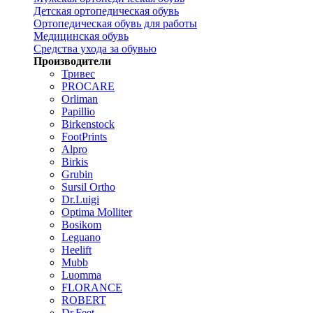
Детская ортопедическая обувь
Ортопедическая обувь для работы
Медицинская обувь
Средства ухода за обувью
Производители
Тривес
PROCARE
Orliman
Papillio
Birkenstock
FootPrints
Alpro
Birkis
Grubin
Sursil Ortho
Dr.Luigi
Optima Molliter
Bosikom
Leguano
Heelift
Mubb
Luomma
FLORANCE
ROBERT
Dr.Feet