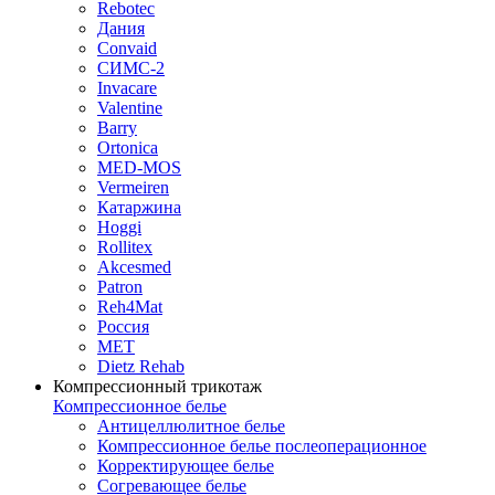
Rebotec
Дания
Convaid
СИМС-2
Invacare
Valentine
Barry
Ortonica
MED-MOS
Vermeiren
Катаржина
Hoggi
Rollitex
Akcesmed
Patron
Reh4Mat
Россия
МЕТ
Dietz Rehab
Компрессионный трикотаж
Компрессионное белье
Антицеллюлитное белье
Компрессионное белье послеоперационное
Корректирующее белье
Согревающее белье