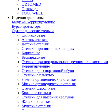
ORTOMED
Ортомода
FOOTWELL
Изделия для стопы
Бандажи корригирующие
Бурсопротекторы
Ортопедические стельки
Силиконовые
Анатомические
Детские стельки
Стельки при пяточных шпорах
Каркасные
Бескаркасные
Стельки при продольно-поперечном плоскостопии
Корригирующие
Стельки для спортивной обуви
Стельки с памятью
Зимние ортопедические стельки
Мягкие ортопедические стельки
Стельки шерстяные
Кожаные стельки
Стельки для высоких каблуков
Женские стельки
Мужские стельки