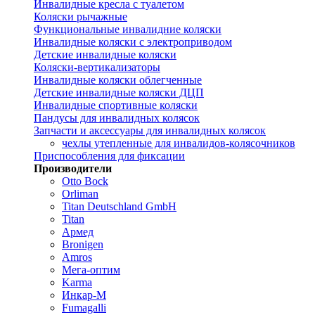
Инвалидные кресла с туалетом
Коляски рычажные
Функциональные инвалидние коляски
Инвалидные коляски с электроприводом
Детские инвалидные коляски
Коляски-вертикализаторы
Инвалидные коляски облегченные
Детские инвалидные коляски ДЦП
Инвалидные спортивные коляски
Пандусы для инвалидных колясок
Запчасти и аксессуары для инвалидных колясок
чехлы утепленные для инвалидов-колясочников
Приспособления для фиксации
Производители
Otto Bock
Orliman
Titan Deutschland GmbH
Titan
Армед
Bronigen
Amros
Мега-оптим
Karma
Инкар-М
Fumagalli