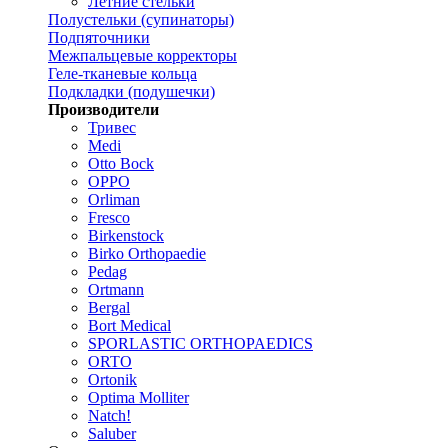
Летние стельки
Полустельки (супинаторы)
Подпяточники
Межпальцевые корректоры
Геле-тканевые кольца
Подкладки (подушечки)
Производители
Тривес
Medi
Otto Bock
OPPO
Orliman
Fresco
Birkenstock
Birko Orthopaedie
Pedag
Ortmann
Bergal
Bort Medical
SPORLASTIC ORTHOPAEDICS
ORTO
Ortonik
Optima Molliter
Natch!
Saluber