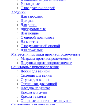
Раскладные
С квадратной опорой
Ходунки
Для взрослых
При дцп
Для детей
Двухуровневые
Шагающие
С опорой под локоть
На колесах
С подмышечной опорой
Для пожилых
Матрасы и подушки противопролежневые
Матрасы противопролежневые
Подушки противопролежневые
Санитарные приспособления
Доски для ванной
Сидения для ванны
Стулья для ванны
Ступеньки для ванной
Насадка на унитаз
Кресла для душа
Кресла-туалеты
Опорные и настенные поручни
Сантехника для инвалидов