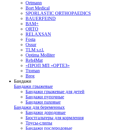
Ortmann
Bort Medical
SPORLASTIC ORTHOPAEDICS
BAUERFEIND
ВАМ+
ORTO
RELAXSAN
Fosta
Ossur
TLM s.r.l.
Optima Molliter
Reh4Mat
«ПРОП МП «ОРТЕЗ»
Ttoman
Breg
Бандажи
Бандажи грыжевые
Бандажи грыжевые для детей
Бандажи пупочные
Бандажи паховые
Бандажи для беременных
Бандажи дородовые
Бюстгальтеры для кормления
Трусы-слипы
Бандажи послеродовые