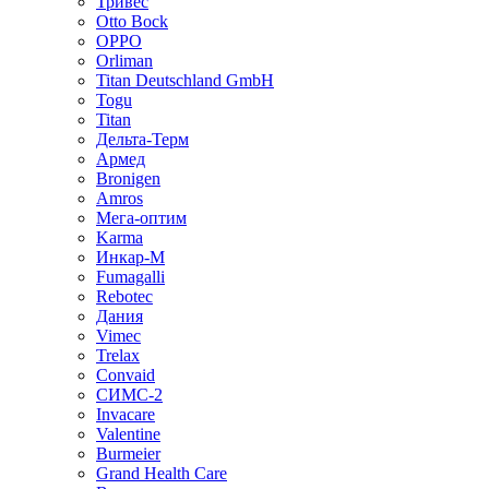
Тривес
Otto Bock
OPPO
Orliman
Titan Deutschland GmbH
Togu
Titan
Дельта-Терм
Армед
Bronigen
Amros
Мега-оптим
Karma
Инкар-М
Fumagalli
Rebotec
Дания
Vimec
Trelax
Convaid
СИМС-2
Invacare
Valentine
Burmeier
Grand Health Care