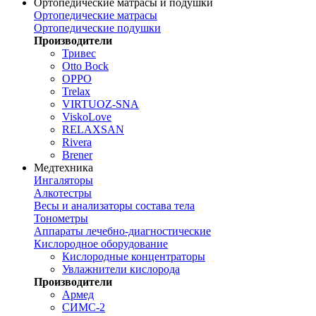
Ортопедические матрасы и подушки
Ортопедические матрасы
Ортопедические подушки
Производители
Тривес
Otto Bock
OPPO
Trelax
VIRTUOZ-SNA
ViskoLove
RELAXSAN
Rivera
Brener
Медтехника
Ингаляторы
Алкотестры
Весы и анализаторы состава тела
Тонометры
Аппараты лечебно-диагностические
Кислородное оборудование
Кислородные концентраторы
Увлажнители кислорода
Производители
Армед
СИМС-2