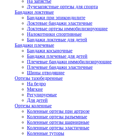
На запястье
Лучезапястные ортезы для спорта
Бандажи локтевые
Бандажи при эпикондилите
Локтевые бандажи эластичные
Локтевые ортезы иммобилизирующие
Налокотники спортивные
Бандажи локтевые для детей
Бандажи плечевые
Бандажи косыночные
Бандажи плечевые для детей
Плечевые бандажи иммобилизирующие
Плечевые бандажи эластичные
Шины отводящие
Ортезы тазобедренные
На бедро
Мягкие
Регулируемые
Для детей
Ортезы коленные
Коленные ортезы при артрозе
Коленные ортезы разъемные
Коленные ортезы шарнирные
Коленные ортезы эластичные
Коленные туторы