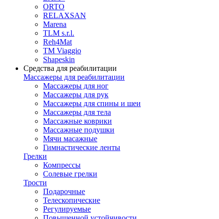
ORTO
RELAXSAN
Marena
TLM s.r.l.
Reh4Mat
TM Viaggio
Shapeskin
Средства для реабилитации
Массажеры для реабилитации
Массажеры для ног
Массажеры для рук
Массажеры для спины и шеи
Массажеры для тела
Массажные коврики
Массажные подушки
Мячи масажные
Гимнастические ленты
Грелки
Компрессы
Солевые грелки
Трости
Подарочные
Телескопические
Регулируемые
Повышенной устойчивости