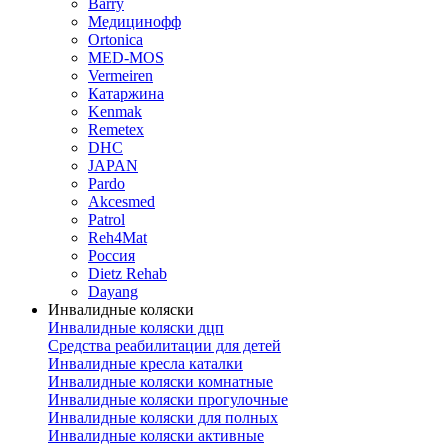
Barry
Медицинофф
Ortonica
MED-MOS
Vermeiren
Катаржина
Kenmak
Remetex
DHC
JAPAN
Pardo
Akcesmed
Patrol
Reh4Mat
Россия
Dietz Rehab
Dayang
Инвалидные коляски
Инвалидные коляски дцп
Средства реабилитации для детей
Инвалидные кресла каталки
Инвалидные коляски комнатные
Инвалидные коляски прогулочные
Инвалидные коляски для полных
Инвалидные коляски активные