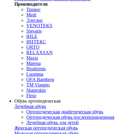
Производители
Тривес
Medi
Элеганс
VENOTEKS
Sigvaris
IHLE
ИНТЕКС
ORTO
RELAXSAN
Maxis
Marena
Biodermis
Luomma
OFA Bamberg
TM Viaggio
Shapeskin
Fleur
Обувь ортопедическая
Лечебная обувь
Ортопедическая диабетическая обувь
Ортопедическая обувь послеоперационная
Лечебная обувь для детей
Женская ортопедическая обувь
Мужская ортопедическая обувь