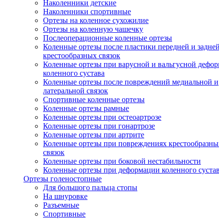
Наколенники детские
Наколенники спортивные
Ортезы на коленное сухожилие
Ортезы на коленную чашечку
Послеоперационные коленные ортезы
Коленные ортезы после пластики передней и задне
крестообразных связок
Коленные ортезы при варусной и вальгусной дефо
коленного сустава
Коленные ортезы после повреждений медиальной и
латеральной связок
Спортивные коленные ортезы
Коленные ортезы рамные
Коленные ортезы при остеоартрозе
Коленные ортезы при гонартрозе
Коленные ортезы при артрите
Коленные ортезы при повреждениях крестообразны
связок
Коленные ортезы при боковой нестабильности
Коленные ортезы при деформации коленного суста
Ортезы голеностопные
Для большого пальца стопы
На шнуровке
Разъемные
Спортивные