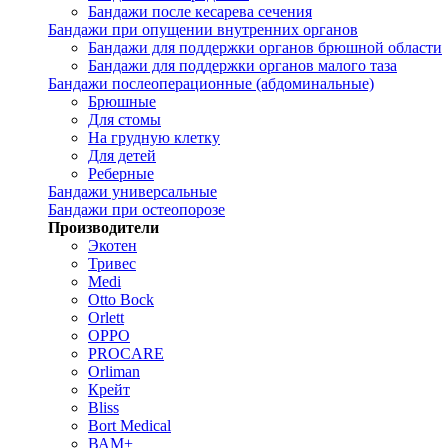
Бандажи после кесарева сечения
Бандажи при опущении внутренних органов
Бандажи для поддержки органов брюшной области
Бандажи для поддержки органов малого таза
Бандажи послеоперационные (абдоминальные)
Брюшные
Для стомы
На грудную клетку
Для детей
Реберные
Бандажи универсальные
Бандажи при остеопорозе
Производители
Экотен
Тривес
Medi
Otto Bock
Orlett
OPPO
PROCARE
Orliman
Крейт
Bliss
Bort Medical
ВАМ+