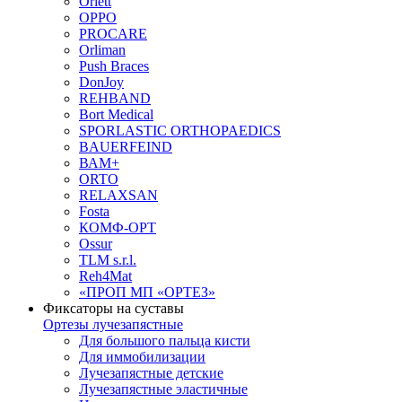
Orlett
OPPO
PROCARE
Orliman
Push Braces
DonJoy
REHBAND
Bort Medical
SPORLASTIC ORTHOPAEDICS
BAUERFEIND
ВАМ+
ORTO
RELAXSAN
Fosta
КОМФ-ОРТ
Ossur
TLM s.r.l.
Reh4Mat
«ПРОП МП «ОРТЕЗ»
Фиксаторы на суставы
Ортезы лучезапястные
Для большого пальца кисти
Для иммобилизации
Лучезапястные детские
Лучезапястные эластичные