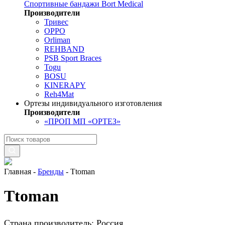
Спортивные бандажи Bort Medical
Производители
Тривес
OPPO
Orliman
REHBAND
PSB Sport Braces
Togu
BOSU
KINERAPY
Reh4Mat
Ортезы индивидуального изготовления
Производители
«ПРОП МП «ОРТЕЗ»
Главная
-
Бренды
-
Ttoman
Ttoman
Страна производитель: Россия