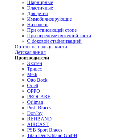
Шарнирные
Эластичные
Для детей
Иммобилизирующие
На голень
При отвисающей стопе
При переломе пяточной кости
С боковой стабилизацией
Ортезы на пальцы кисти
Детская линия
Производители
Экотен
Тривес
Medi
Otto Bock
Orlett
OPPO
PROCARE
Orliman
Push Braces
DonJoy
REHBAND
AIRCAST
PSB Sport Braces
Titan Deutschland GmbH